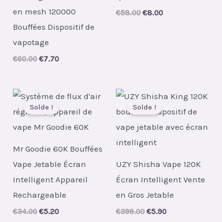
en mesh 120000
Original
Current
€
58.00
€
8.00
price
price
Bouffées Dispositif de
was:
is:
€58.00.
€8.00.
vapotage
Original
Current
€
60.00
€
7.70
price
price
was:
is:
€60.00.
€7.70.
Solde !
Solde !
Mr Goodie 60K Bouffées
Vape Jetable Écran
UZY Shisha Vape 120K
Intelligent Appareil
Écran Intelligent Vente
Rechargeable
en Gros Jetable
Original
Current
Original
Current
€
34.00
€
5.20
€
399.00
€
5.90
price
price
price
price