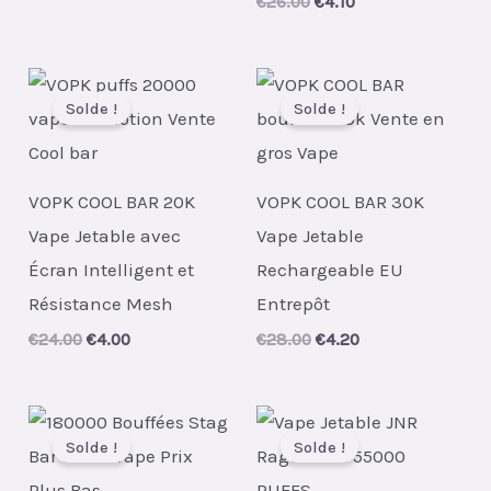
Original
Current
€
26.00
€
4.10
was:
is:
price
price
€67.00.
€8.48.
was:
is:
€26.00.
€4.10.
Solde !
Solde !
VOPK COOL BAR 20K
VOPK COOL BAR 30K
Vape Jetable avec
Vape Jetable
Écran Intelligent et
Rechargeable EU
Résistance Mesh
Entrepôt
Original
Current
Original
Current
€
24.00
€
4.00
€
28.00
€
4.20
price
price
price
price
was:
is:
was:
is:
€24.00.
€4.00.
€28.00.
€4.20.
Solde !
Solde !