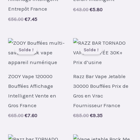
Entrepôt France
Original
Current
€
43.00
€
5.80
price
price
Original
Current
€
56.00
€
7.45
was:
is:
price
price
€43.00.
€5.80.
was:
is:
€56.00.
€7.45.
Solde !
Solde !
ZOOY Vape 120000
Razz Bar Vape Jetable
Bouffées Affichage
30000 Bouffées Prix de
Intelligent Vente en
Gros en Vrac
Gros France
Fournisseur France
Original
Current
Original
Current
€
65.00
€
7.60
€
85.00
€
9.35
price
price
price
price
was:
is:
was:
is:
€65.00.
€7.60.
€85.00.
€9.35.