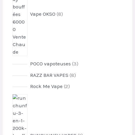
d
u
Vape OKSO
8
i
t
s
3
POCO vapoteuses
3
p
8
RAZZ BAR VAPES
8
r
p
o
2
Rock Me Vape
2
r
d
p
o
1
u
r
d
p
i
o
u
r
t
d
i
o
s
u
t
d
i
s