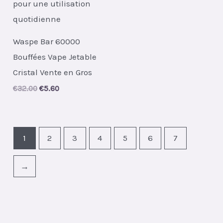
Waspe Bar 60000
Bouffées Vape Jetable
Cristal Vente en Gros
Original
Current
€
32.00
€
5.60
price
price
was:
is:
€32.00.
€5.60.
1
2
3
4
5
6
7
→