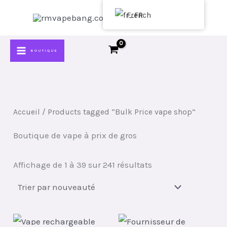
Passer
French
acheter vape pas cher
au
contenu
BOUTIQUE
Accueil
/ Products tagged “Bulk Price vape shop”
Boutique de vape à prix de gros
Classé
Affichage de 1 à 39 sur 241 résultats
par
plus
récent