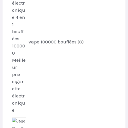
d
u
i
t
s
vape 100000 bouffées
8
3
p