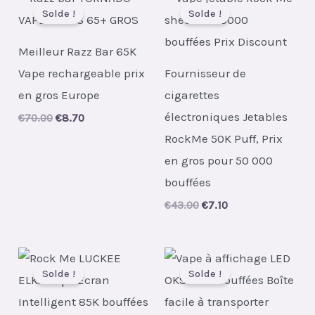
Solde !
Solde !
Meilleur Razz Bar 65K
Vape rechargeable prix
Fournisseur de
en gros Europe
cigarettes
électroniques Jetables
Original
Current
€
70.00
€
8.70
price
price
RockMe 50K Puff, Prix
was:
is:
€70.00.
€8.70.
en gros pour 50 000
bouffées
Original
Current
€
43.00
€
7.10
price
price
was:
is:
€43.00.
€7.10.
Solde !
Solde !