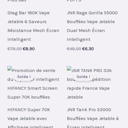
Stag Bar 180K Vape
JNR Rage Gorilla 55000
Jetable 6 Saveurs
Bouffées Vape Jetable
Résistance Mesh Écran
Dual Mesh Écran
Intelligent
Intelligent
Original
Current
Original
Current
€
78.00
€
8.90
€
48.00
€
6.30
price
price
price
price
was:
is:
was:
is:
€78.00.
€8.90.
€48.00.
€6.30.
Solde !
Solde !
HIFANCY Super 70K
JNR Tank Pro 33000
Vape Jetable avec
Bouffées Vape Jetable à
Affichage Intelligent
Écran Intelligent