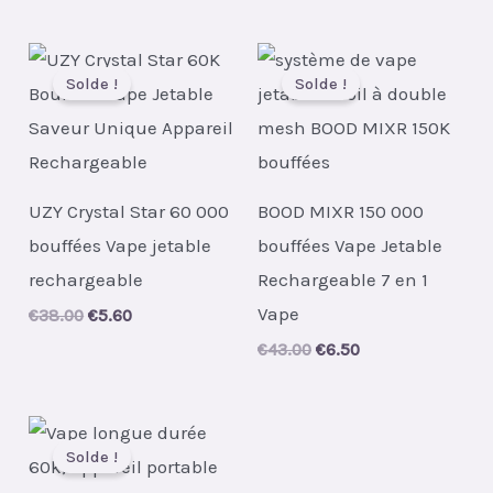
was:
is:
was:
is:
€34.00.
€5.20.
€399.00.
€5.90.
Solde !
Solde !
UZY Crystal Star 60 000
BOOD MIXR 150 000
bouffées Vape jetable
bouffées Vape Jetable
rechargeable
Rechargeable 7 en 1
Vape
Original
Current
€
38.00
€
5.60
price
price
Original
Current
€
43.00
€
6.50
was:
is:
price
price
€38.00.
€5.60.
was:
is:
€43.00.
€6.50.
Solde !