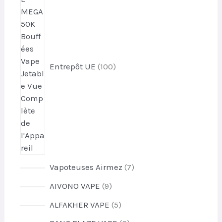
0
p
r
o
d
Entrepôt UE
100
u
i
t
s
7
Vapoteuses Airmez
7
p
9
AIVONO VAPE
9
r
p
o
5
ALFAKHER VAPE
5
r
d
p