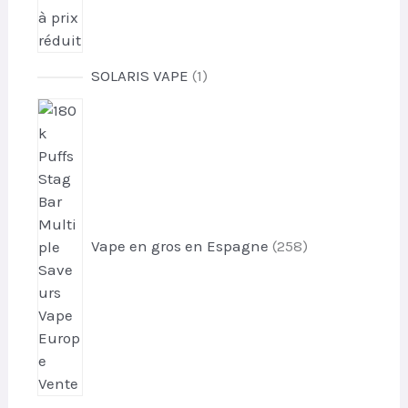
1
SOLARIS VAPE
1
p
2
r
5
o
8
d
p
u
r
i
o
t
d
Vape en gros en Espagne
258
u
i
t
s