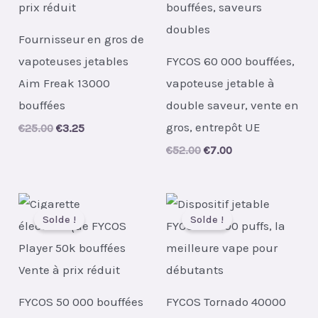
Fournisseur en gros de
vapoteuses jetables
FYCOS 60 000 bouffées,
Aim Freak 13000
vapoteuse jetable à
bouffées
double saveur, vente en
gros, entrepôt UE
Original
Current
€
25.00
€
3.25
price
price
Original
Current
€
52.00
€
7.00
was:
is:
price
price
€25.00.
€3.25.
was:
is:
€52.00.
€7.00.
Solde !
Solde !
FYCOS 50 000 bouffées
FYCOS Tornado 40000