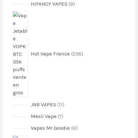
9
HIFANCY VAPES
9
r
p
o
2
r
d
5
o
u
8
d
i
p
u
t
r
i
s
o
Hot Vape France
258
t
d
s
u
i
t
s
1
JNR VAPES
11
1
1
Mesii Vape
1
p
p
r
6
Vapes Mr.Goodie
6
r
o
p