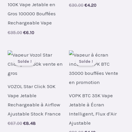
100K Vape Jetable en
Original
Current
€
30.00
€
4.20
price
price
Gros 100000 Bouffées
was:
is:
€30.00.
€4.20.
Rechargeable Vape
Original
Current
€
35.00
€
6.10
price
price
was:
is:
€35.00.
€6.10.
Solde !
Solde !
VOZOL Star Click 50K
Vape Jetable
VOPK BTC 35K Vape
Rechargeable à Airflow
Jetable à Écran
Ajustable Stock France
Intelligent, Flux d'Air
Ajustable
Original
Current
€
67.00
€
8.48
price
price