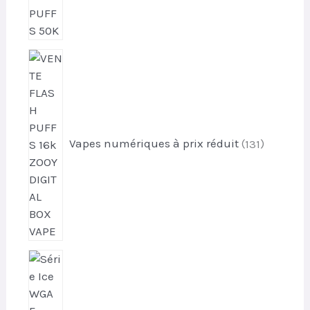
1
3
1
p
r
o
Vapes numériques à prix réduit
131
d
u
i
t
s
1
p
r
o