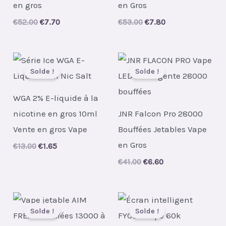
en gros
en Gros
Original
Current
Original
Current
€
52.00
€
7.70
€
53.00
€
7.80
price
price
price
price
was:
is:
was:
is:
€52.00.
€7.70.
€53.00.
€7.80.
Solde !
Solde !
WGA 2% E-liquide à la
nicotine en gros 10ml
JNR Falcon Pro 28000
Vente en gros Vape
Bouffées Jetables Vape
en Gros
Original
Current
€
13.00
€
1.65
price
price
Original
Current
€
41.00
€
6.60
was:
is:
price
price
€13.00.
€1.65.
was:
is:
€41.00.
€6.60.
Solde !
Solde !