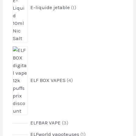
d
E-liquide jetable
1
u
i
t
4
p
r
o
d
ELF BOX VAPES
4
u
i
t
s
3
ELFBAR VAPE
3
p
1
ELFworld vapoteuses
1