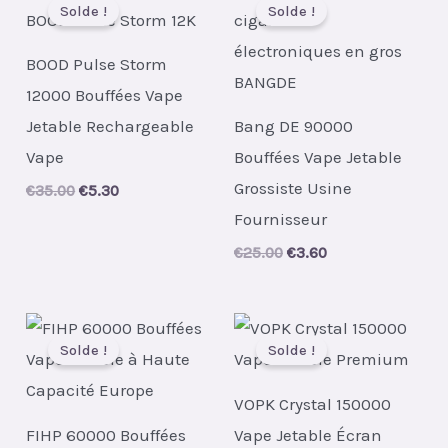
Solde !
Solde !
BOOD Pulse Storm
12000 Bouffées Vape
Jetable Rechargeable
Bang DE 90000
Vape
Bouffées Vape Jetable
Grossiste Usine
Original
Current
€
35.00
€
5.30
price
price
Fournisseur
was:
is:
€35.00.
€5.30.
Original
Current
€
25.00
€
3.60
price
price
was:
is:
€25.00.
€3.60.
Solde !
Solde !
VOPK Crystal 150000
FIHP 60000 Bouffées
Vape Jetable Écran