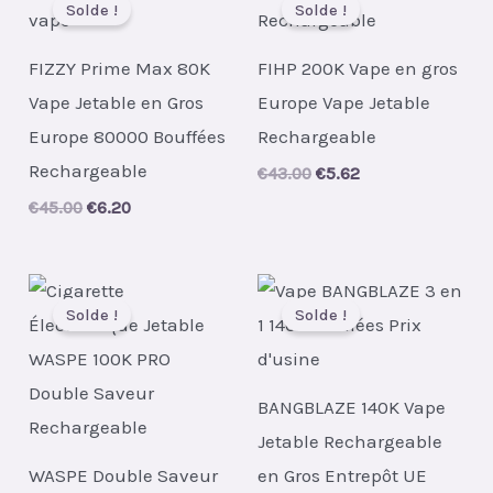
Solde !
Solde !
FIZZY Prime Max 80K
FIHP 200K Vape en gros
Vape Jetable en Gros
Europe Vape Jetable
Europe 80000 Bouffées
Rechargeable
Rechargeable
Original
Current
€
43.00
€
5.62
price
price
Original
Current
€
45.00
€
6.20
was:
is:
price
price
€43.00.
€5.62.
was:
is:
€45.00.
€6.20.
Solde !
Solde !
BANGBLAZE 140K Vape
Jetable Rechargeable
WASPE Double Saveur
en Gros Entrepôt UE