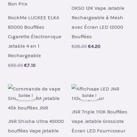
OKSO 12K Vape Jetable
RockMe LUCKEE ELKA
Rechargeable à Mesh
85000 Bouffées
avec Écran LED 12000
Cigarette Électronique
Bouffées
Jetable 4 en 1
Original
Current
€
28.00
€
4.20
price
price
Rechargeable
was:
is:
€28.00.
€4.20.
Original
Current
€
50.00
€
7.10
price
price
was:
is:
€50.00.
€7.10.
Solde !
Solde !
JNR Triple 110K Bouffées
JNR Shisha Ultra 45000
Vape Jetable Grossiste
bouffées Vape jetable
Écran LED Fournisseur