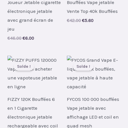
Joueur Jetable cigarette
Bouffées Vape jetable
électronique jetable
Vente Top 40k Bouffées
avec grand écran de
Original
Current
€
42.00
€
5.60
price
price
jeu
was:
is:
€42.00.
€5.60.
Original
Current
€
46.00
€
6.00
price
price
was:
is:
€46.00.
€6.00.
Solde !
Solde !
FIZZY 120K Bouffées 6
FYCOS 100 000 bouffées
en 1 Cigarette
Vape jetable avec
électronique jetable
affichage LED et coil en
rechargeable avec coil
quad mesh