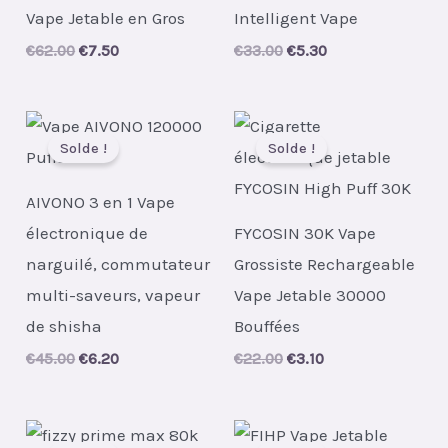
Vape Jetable en Gros
Intelligent Vape
Original
Current
Original
Current
€
62.00
€
7.50
€
33.00
€
5.30
price
price
price
price
was:
is:
was:
is:
€62.00.
€7.50.
€33.00.
€5.30.
Solde !
Solde !
AIVONO 3 en 1 Vape
électronique de
FYCOSIN 30K Vape
narguilé, commutateur
Grossiste Rechargeable
multi-saveurs, vapeur
Vape Jetable 30000
de shisha
Bouffées
Original
Current
Original
Current
€
45.00
€
6.20
€
22.00
€
3.10
price
price
price
price
was:
is:
was:
is:
€45.00.
€6.20.
€22.00.
€3.10.