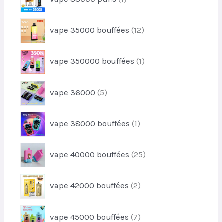
i
p
d
t
r
u
1
vape 35000 bouffées
12
o
i
2
d
t
p
u
1
s
vape 350000 bouffées
1
r
i
p
o
t
r
d
5
vape 36000
5
o
u
p
d
i
r
u
1
t
vape 38000 bouffées
1
o
i
p
s
d
t
r
u
2
vape 40000 bouffées
25
o
i
5
d
t
p
u
2
s
vape 42000 bouffées
2
r
i
p
o
t
r
d
7
vape 45000 bouffées
7
o