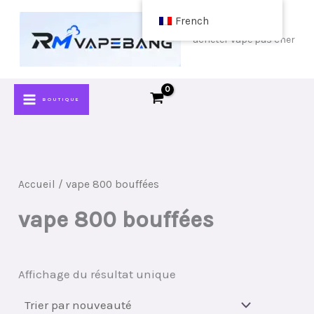
Passer
French
au
acheter vape pas cher
contenu
BOUTIQUE
Accueil
/ vape 800 bouffées
vape 800 bouffées
Affichage du résultat unique