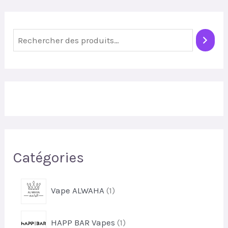
R
e
c
h
e
r
c
Catégories
h
e
1
Vape ALWAHA
1
r
p
r
1
HAPP BAR Vapes
1
o