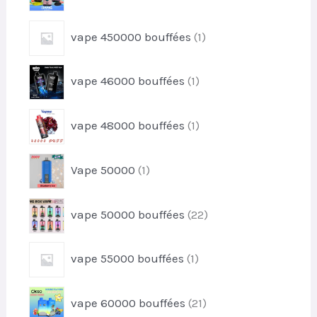
u
p
d
i
r
u
1
t
vape 450000 bouffées
1
o
i
p
s
d
t
r
u
1
s
vape 46000 bouffées
1
o
i
p
d
t
r
u
1
s
vape 48000 bouffées
1
o
i
p
d
t
r
u
1
Vape 50000
1
o
i
p
d
t
r
u
2
vape 50000 bouffées
22
o
i
2
d
t
p
u
1
vape 55000 bouffées
1
r
i
p
o
t
r
d
2
vape 60000 bouffées
21
o
u
1