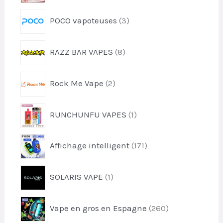
d
t
r
u
3
s
POCO vapoteuses
3
o
i
p
d
t
r
u
8
RAZZ BAR VAPES
8
o
i
p
d
t
r
u
2
s
Rock Me Vape
2
o
i
p
d
t
r
u
1
s
RUNCHUNFU VAPES
1
o
i
p
d
t
r
u
1
s
Affichage intelligent
171
o
i
7
d
t
1
u
1
s
SOLARIS VAPE
1
p
i
p
r
t
r
o
2
Vape en gros en Espagne
260
o
d
6
d