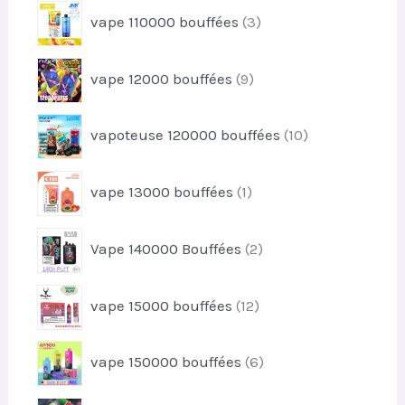
u
3
s
vape 110000 bouffées
3
o
i
p
d
t
r
u
9
s
vape 12000 bouffées
9
o
i
p
d
t
r
u
1
s
vapoteuse 120000 bouffées
10
o
i
0
d
t
p
u
1
s
vape 13000 bouffées
1
r
i
p
o
t
r
d
2
s
Vape 140000 Bouffées
2
o
u
p
d
i
r
u
1
t
vape 15000 bouffées
12
o
i
2
s
d
t
p
u
6
vape 150000 bouffées
6
r
i
p
o
t
r