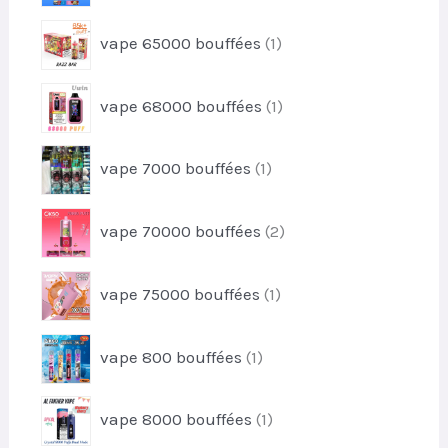
d
i
p
u
1
t
vape 65000 bouffées
1
r
i
p
s
o
t
r
d
1
vape 68000 bouffées
1
o
u
p
d
i
r
u
1
t
vape 7000 bouffées
1
o
i
p
s
d
t
r
u
2
vape 70000 bouffées
2
o
i
p
d
t
r
u
1
vape 75000 bouffées
1
o
i
p
d
t
r
u
1
vape 800 bouffées
1
o
i
p
d
t
r
u
1
s
vape 8000 bouffées
1
o
i
p
d