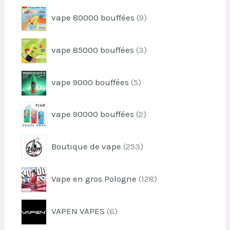
t
r
u
9
vape 80000 bouffées
9
o
i
p
d
t
r
u
3
vape 85000 bouffées
3
o
i
p
d
t
r
u
5
vape 9000 bouffées
5
o
i
p
d
t
r
u
2
s
vape 90000 bouffées
2
o
i
p
d
t
r
u
2
s
Boutique de vape
253
o
i
5
d
t
3
u
1
s
Vape en gros Pologne
128
p
i
2
r
t
8
o
6
s
VAPEN VAPES
6
p
d
p
r