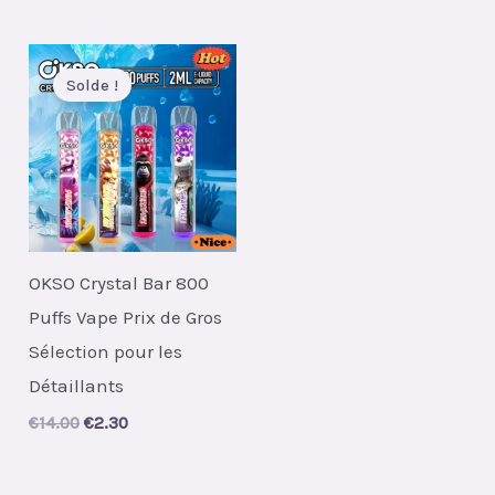
Solde !
OKSO Crystal Bar 800
Puffs Vape Prix de Gros
Sélection pour les
Détaillants
Original
Current
€
14.00
€
2.30
price
price
was:
is:
€14.00.
€2.30.