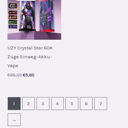
UZY Crystal Star 60K
Züge Einweg-Akku-
Vape
Original
Current
€
38.00
€
5.60
price
price
was:
is:
€38.00.
€5.60.
1
2
3
4
5
6
7
→