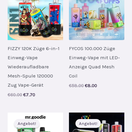
FIZZY 120K Züge 6-in-1
FYCOS 100.000 Züge
Einweg-Vape
Einweg-Vape mit LED-
Wiederaufladbare
Anzeige Quad Mesh
Mesh-Spule 120000
Coil
Zug Vape-Gerät
Original
Current
€
58.00
€
8.00
price
price
Original
Current
€
60.00
€
7.70
was:
is:
price
price
€58.00.
€8.00.
was:
is:
€60.00.
€7.70.
Angebot!
Angebot!