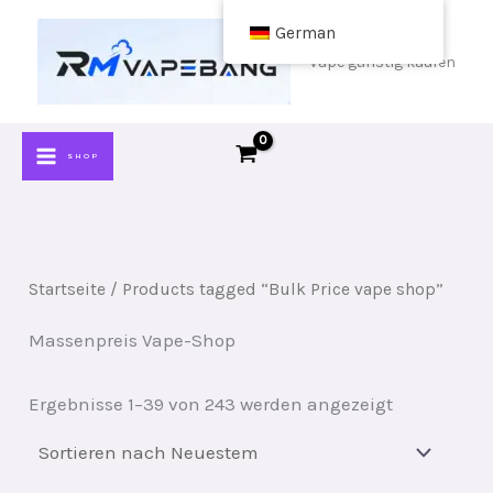
Zum
German
Inhalt
Vape günstig kaufen
springen
SHOP
Startseite
/ Products tagged “Bulk Price vape shop”
Massenpreis Vape-Shop
Sortiert
Ergebnisse 1–39 von 243 werden angezeigt
nach
neuestem