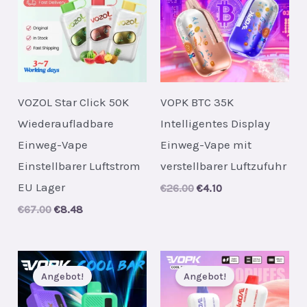
VOZOL Star Click 50K
VOPK BTC 35K
Wiederaufladbare
Intelligentes Display
Einweg-Vape
Einweg-Vape mit
Einstellbarer Luftstrom
verstellbarer Luftzufuhr
EU Lager
Original
Current
€
26.00
€
4.10
price
price
Original
Current
€
67.00
€
8.48
was:
is:
price
price
€26.00.
€4.10.
was:
is:
€67.00.
€8.48.
Angebot!
Angebot!