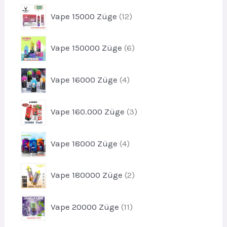
k
r
u
1
t
Vape 15000 Züge
12
o
k
2
e
d
t
P
u
6
Vape 150000 Züge
6
r
k
P
o
t
r
d
4
e
Vape 16000 Züge
4
o
u
P
d
k
r
u
3
t
Vape 160.000 Züge
3
o
k
P
e
d
t
r
u
4
e
Vape 18000 Züge
4
o
k
P
d
t
r
u
2
e
Vape 180000 Züge
2
o
k
P
d
t
r
u
1
e
Vape 20000 Züge
11
o
k
1
d
t
P