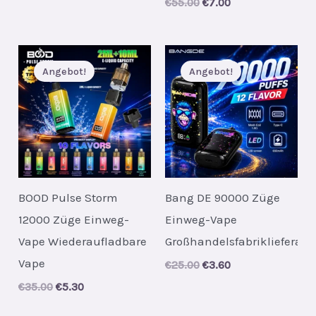
Original
Current
€
55.00
€
7.00
price
price
was:
is:
€55.00.
€7.00.
Angebot!
Angebot!
BOOD Pulse Storm
Bang DE 90000 Züge
12000 Züge Einweg-
Einweg-Vape
Vape Wiederaufladbare
Großhandelsfabriklieferant
Vape
Original
Current
€
25.00
€
3.60
price
price
Original
Current
€
35.00
€
5.30
was:
is:
price
price
€25.00.
€3.60.
was:
is: