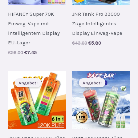
HIFANCY Super 70K
JNR Tank Pro 33000
Einweg-Vape mit
Züge Intelligentes
intelligentem Display
Display Einweg-Vape
EU-Lager
Original
Current
€
43.00
€
5.80
price
price
Original
Current
€
56.00
€
7.45
was:
is:
price
price
€43.00.
€5.80.
was:
is:
€56.00.
€7.45.
Angebot!
Angebot!
ZOOY Vape 120000 Züge
Razz Bar 30000 Züge