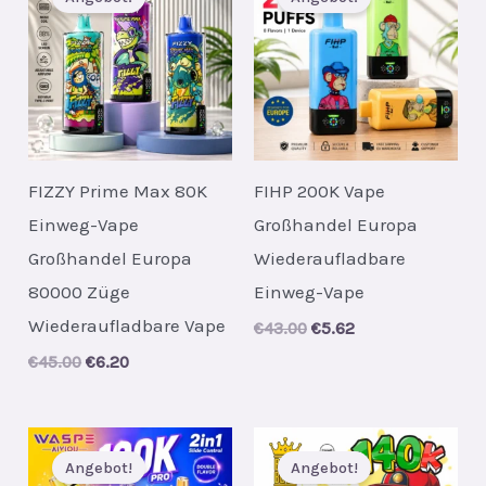
FIZZY Prime Max 80K
FIHP 200K Vape
Einweg-Vape
Großhandel Europa
Großhandel Europa
Wiederaufladbare
80000 Züge
Einweg-Vape
Wiederaufladbare Vape
Original
Current
€
43.00
€
5.62
price
price
Original
Current
€
45.00
€
6.20
was:
is:
price
price
€43.00.
€5.62.
was:
is:
€45.00.
€6.20.
Angebot!
Angebot!