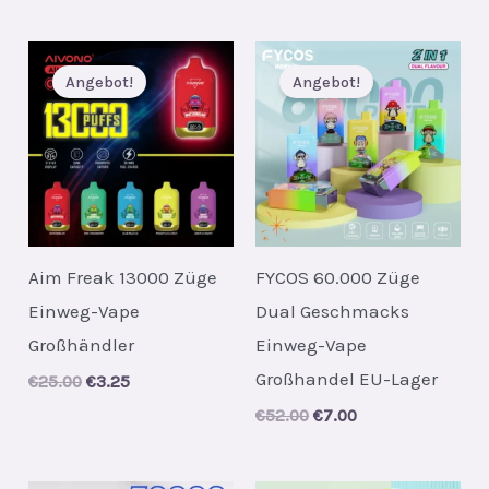
was:
is:
was:
is:
€13.00.
€1.65.
€41.00.
€6.60.
Angebot!
Angebot!
Aim Freak 13000 Züge
FYCOS 60.000 Züge
Einweg-Vape
Dual Geschmacks
Großhändler
Einweg-Vape
Großhandel EU-Lager
Original
Current
€
25.00
€
3.25
price
price
Original
Current
€
52.00
€
7.00
was:
is:
price
price
€25.00.
€3.25.
was:
is:
€52.00.
€7.00.