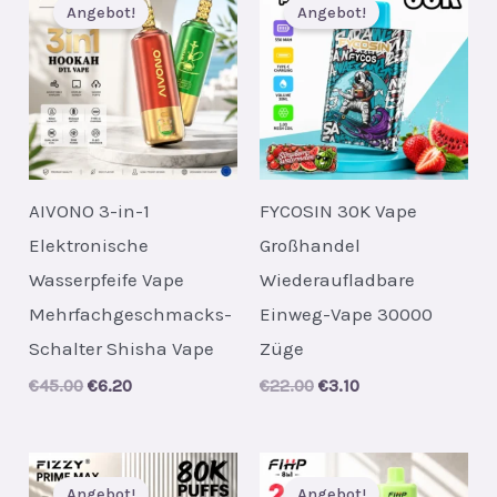
Angebot!
Angebot!
AIVONO 3-in-1
FYCOSIN 30K Vape
Elektronische
Großhandel
Wasserpfeife Vape
Wiederaufladbare
Mehrfachgeschmacks-
Einweg-Vape 30000
Schalter Shisha Vape
Züge
Original
Current
Original
Current
€
45.00
€
6.20
€
22.00
€
3.10
price
price
price
price
was:
is:
was:
is:
€45.00.
€6.20.
€22.00.
€3.10.
Angebot!
Angebot!