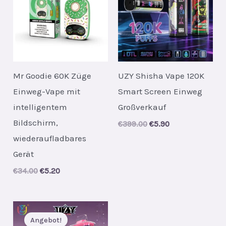
Mr Goodie 60K Züge
UZY Shisha Vape 120K
Einweg-Vape mit
Smart Screen Einweg
intelligentem
Großverkauf
Bildschirm,
Original
Current
€
399.00
€
5.90
price
price
wiederaufladbares
was:
is:
€399.00.
€5.90.
Gerät
Original
Current
€
34.00
€
5.20
price
price
was:
is:
€34.00.
€5.20.
Angebot!