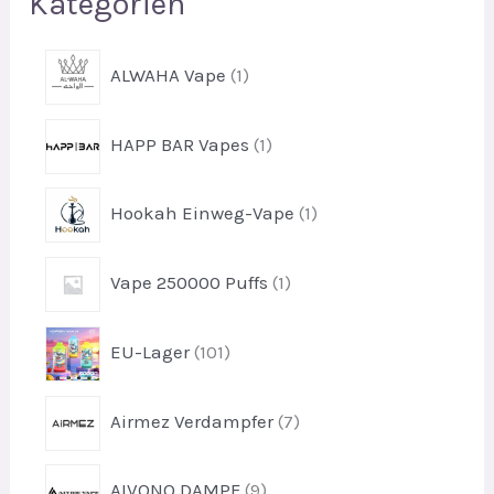
Kategorien
1
ALWAHA Vape
1
P
r
1
HAPP BAR Vapes
1
o
P
d
r
u
1
Hookah Einweg-Vape
1
o
k
P
d
t
r
u
1
Vape 250000 Puffs
1
o
k
P
d
t
r
u
1
EU-Lager
101
o
k
0
d
t
1
u
7
Airmez Verdampfer
7
P
k
P
r
t
r
o
9
AIVONO DAMPF
9
o