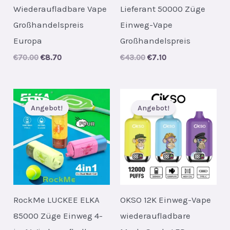
Wiederaufladbare Vape
Lieferant 50000 Züge
Großhandelspreis
Einweg-Vape
Europa
Großhandelspreis
Original
Current
Original
Current
€
70.00
€
8.70
€
43.00
€
7.10
price
price
price
price
was:
is:
was:
is:
€70.00.
€8.70.
€43.00.
€7.10.
Angebot!
Angebot!
RockMe LUCKEE ELKA
OKSO 12K Einweg-Vape
85000 Züge Einweg 4-
wiederaufladbare