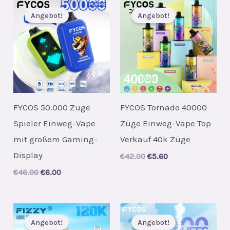
Angebot!
Angebot!
FYCOS 50.000 Züge
FYCOS Tornado 40000
Spieler Einweg-Vape
Züge Einweg-Vape Top
mit großem Gaming-
Verkauf 40k Züge
Display
Original
Current
€
42.00
€
5.60
price
price
Original
Current
€
46.00
€
6.00
was:
is:
price
price
€42.00.
€5.60.
was:
is:
€46.00.
€6.00.
Angebot!
Angebot!