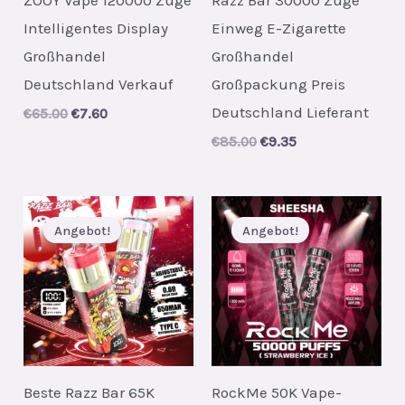
Intelligentes Display
Einweg E-Zigarette
Großhandel
Großhandel
Deutschland Verkauf
Großpackung Preis
Deutschland Lieferant
Original
Current
€
65.00
€
7.60
price
price
Original
Current
€
85.00
€
9.35
was:
is:
price
price
€65.00.
€7.60.
was:
is:
€85.00.
€9.35.
Angebot!
Angebot!
Beste Razz Bar 65K
RockMe 50K Vape-