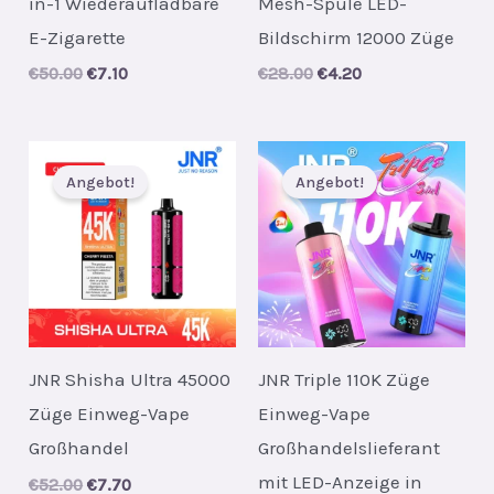
in-1 Wiederaufladbare
Mesh-Spule LED-
E-Zigarette
Bildschirm 12000 Züge
Original
Current
Original
Current
€
50.00
€
7.10
€
28.00
€
4.20
price
price
price
price
was:
is:
was:
is:
€50.00.
€7.10.
€28.00.
€4.20.
Angebot!
Angebot!
JNR Shisha Ultra 45000
JNR Triple 110K Züge
Züge Einweg-Vape
Einweg-Vape
Großhandel
Großhandelslieferant
mit LED-Anzeige in
Original
Current
€
52.00
€
7.70