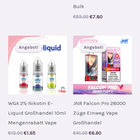
price
price
Bulk
was:
is:
€52.00.
€7.70.
Original
Current
€
53.00
€
7.80
price
price
was:
is:
€53.00.
€7.80.
Angebot!
Angebot!
WGA 2% Nikotin E-
JNR Falcon Pro 28000
Liquid Großhandel 10ml
Züge Einweg Vape
Mengenrabatt Vape
Großhandel
Original
Current
Original
Current
€
13.00
€
1.65
€
41.00
€
6.60
price
price
price
price