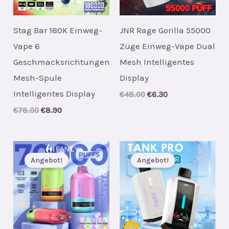
Stag Bar 180K Einweg-
JNR Rage Gorilla 55000
Vape 6
Züge Einweg-Vape Dual
Geschmacksrichtungen
Mesh Intelligentes
Mesh-Spule
Display
Intelligentes Display
Original
Current
€
48.00
€
6.30
price
price
Original
Current
€
78.00
€
8.90
was:
is:
price
price
€48.00.
€6.30.
was:
is:
€78.00.
€8.90.
Angebot!
Angebot!