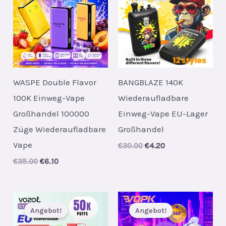
WASPE Double Flavor
BANGBLAZE 140K
100K Einweg-Vape
Wiederaufladbare
Großhandel 100000
Einweg-Vape EU-Lager
Züge Wiederaufladbare
Großhandel
Vape
Original
Current
€
30.00
€
4.20
price
price
Original
Current
€
35.00
€
6.10
was:
is:
price
price
€30.00.
€4.20.
was:
is:
€35.00.
€6.10.
Angebot!
Angebot!