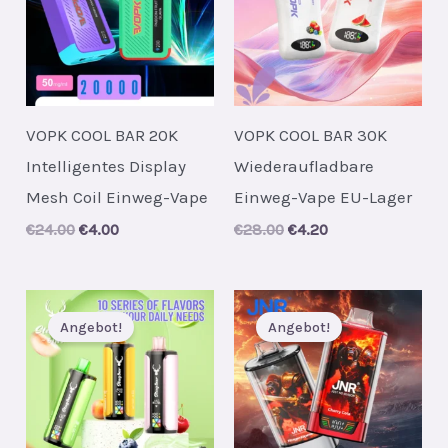
VOPK COOL BAR 20K
VOPK COOL BAR 30K
Intelligentes Display
Wiederaufladbare
Mesh Coil Einweg-Vape
Einweg-Vape EU-Lager
Original
Current
Original
Current
€
24.00
€
4.00
€
28.00
€
4.20
price
price
price
price
was:
is:
was:
is:
€24.00.
€4.00.
€28.00.
€4.20.
Angebot!
Angebot!