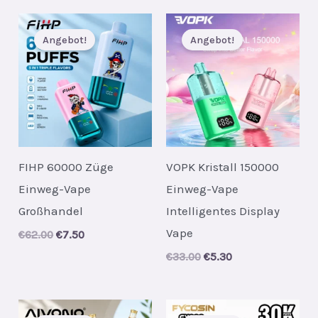
€35.00.
€5.30.
Angebot!
Angebot!
FIHP 60000 Züge
VOPK Kristall 150000
Einweg-Vape
Einweg-Vape
Großhandel
Intelligentes Display
Vape
Original
Current
€
62.00
€
7.50
price
price
Original
Current
€
33.00
€
5.30
was:
is:
price
price
€62.00.
€7.50.
was:
is:
€33.00.
€5.30.