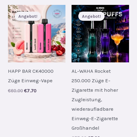
Angebot!
Angebot!
HAPP BAR CK40000
AL-WAHA Rocket
Züge Einweg-Vape
250.000 Züge E-
Zigarette mit hoher
Original
Current
€
60.00
€
7.70
price
price
Zugleistung,
was:
is:
€60.00.
€7.70.
wiederaufladbare
Einweg-E-Zigarette
Großhandel