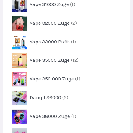
u
1
t
Vape 31000 Züge
1
o
k
P
e
d
t
r
u
2
e
Vape 32000 Züge
2
o
k
P
d
t
r
u
1
e
Vape 33000 Puffs
1
o
k
P
d
t
r
u
1
Vape 35000 Züge
12
o
k
2
d
t
P
u
1
e
Vape 350.000 Züge
1
r
k
P
o
t
r
d
5
Dampf 36000
5
o
u
P
d
k
r
u
1
t
Vape 38000 Züge
1
o
k
P
e
d
t
r
u
2