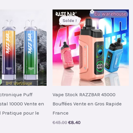
s:
was:
is:
.
€8.70.
€48.00.
€8.60.
Solde !
ectronique Puff
Vape Stock RAZZBAR 45000
tal 10000 Vente en
Bouffées Vente en Gros Rapide
 Pratique pour le
France
Original
Current
€
45.00
€
8.40
price
price
al
urrent