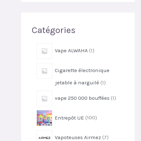
r
c
h
Catégories
e
r
1
Vape ALWAHA
1
p
r
Cigarette électronique
o
d
1
jetable à narguilé
1
u
p
i
1
vape 250 000 bouffées
1
r
t
p
o
r
d
1
Entrepôt UE
100
o
u
0
d
i
0
u
7
t
Vapoteuses Airmez
7
p