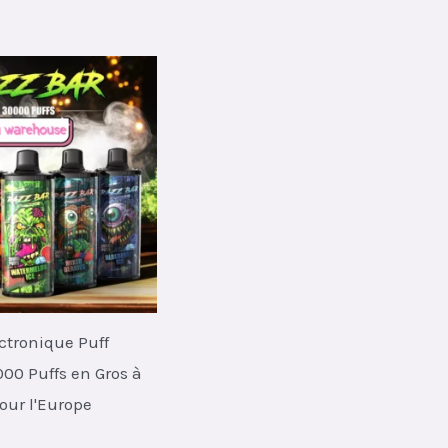
was:
is:
rice
€45.00.
€8.40.
s:
.
6.40.
ectronique Puff
00 Puffs en Gros à
our l'Europe
al
Current