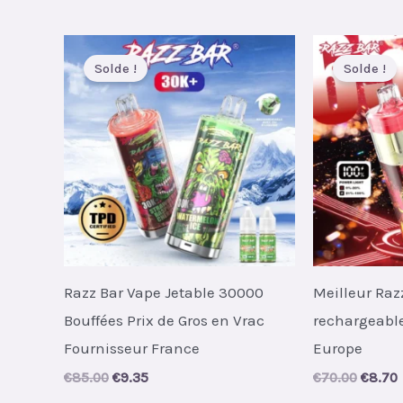
par
plus
récent
Solde !
Solde !
Razz Bar Vape Jetable 30000
Meilleur Raz
Bouffées Prix de Gros en Vrac
rechargeable
Fournisseur France
Europe
Original
Current
Origin
€
85.00
€
9.35
€
70.00
€
8.70
price
price
price