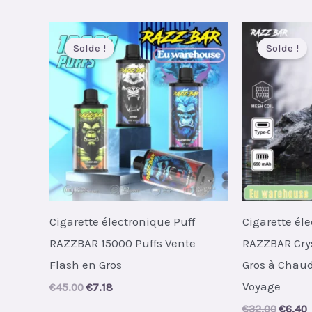
was:
is:
was:
i
€85.00.
€9.35.
€70.00
Solde !
Solde !
Cigarette électronique Puff
Cigarette él
RAZZBAR 15000 Puffs Vente
RAZZBAR Crys
Flash en Gros
Gros à Chaud
Voyage
Original
Current
€
45.00
€
7.18
price
price
Origin
C
€
32.00
€
6.40