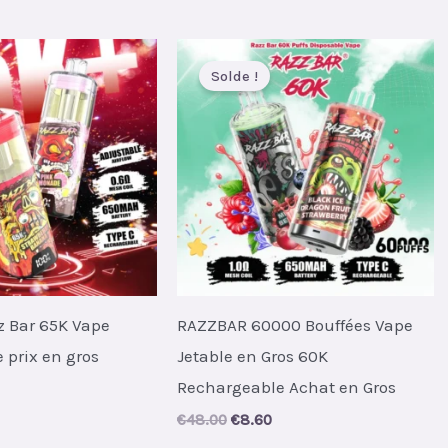
Solde !
z Bar 65K Vape
RAZZBAR 60000 Bouffées Vape
 prix en gros
Jetable en Gros 60K
Rechargeable Achat en Gros
al
Current
Original
Current
€
48.00
€
8.60
price
price
price