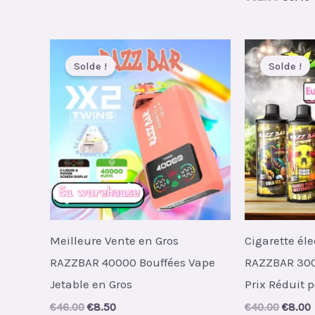
was:
is:
price
p
€45.00.
€7.18.
was:
i
€32.00
€
Solde !
Solde !
Meilleure Vente en Gros
Cigarette él
RAZZBAR 40000 Bouffées Vape
RAZZBAR 300
Jetable en Gros
Prix Réduit p
Original
Current
Origin
€
46.00
€
8.50
€
40.00
€
8.00