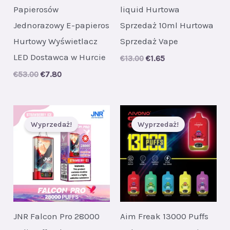
Papierosów
liquid Hurtowa
Jednorazowy E-papieros
Sprzedaż 10ml Hurtowa
Hurtowy Wyświetlacz
Sprzedaż Vape
LED Dostawca w Hurcie
Original
Current
€
13.00
€
1.65
price
price
Original
Current
€
53.00
€
7.80
was:
is:
price
price
€13.00.
€1.65.
was:
is:
€53.00.
€7.80.
Wyprzedaż!
Wyprzedaż!
JNR Falcon Pro 28000
Aim Freak 13000 Puffs