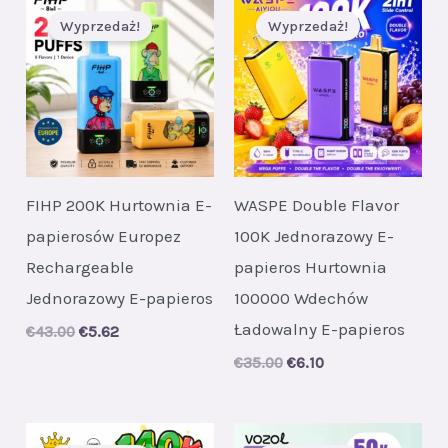
Wyprzedaż!
Wyprzedaż!
FIHP 200K Hurtownia E-
WASPE Double Flavor
papierosów Europez
100K Jednorazowy E-
Rechargeable
papieros Hurtownia
Jednorazowy E-papieros
100000 Wdechów
Ładowalny E-papieros
Original
Current
€
43.00
€
5.62
price
price
Original
Current
€
35.00
€
6.10
was:
is:
price
price
€43.00.
€5.62.
was:
is:
€35.00.
€6.10.