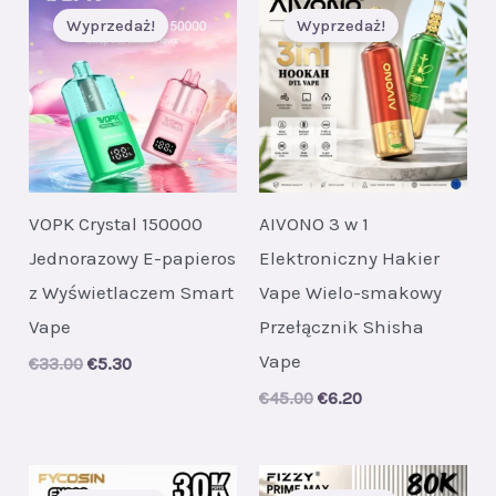
Wyprzedaż!
Wyprzedaż!
VOPK Crystal 150000
AIVONO 3 w 1
Jednorazowy E-papieros
Elektroniczny Hakier
z Wyświetlaczem Smart
Vape Wielo-smakowy
Vape
Przełącznik Shisha
Vape
Original
Current
€
33.00
€
5.30
price
price
Original
Current
€
45.00
€
6.20
was:
is:
price
price
€33.00.
€5.30.
was:
is:
€45.00.
€6.20.