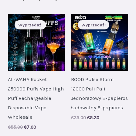
Wyprzedaż!
Wyprzedaż!
AL-WAHA Rocket
BOOD Pulse Storm
250000 Puffs Vape High
12000 Pali Pali
Puff Rechargeable
Jednorazowy E-papieros
Disposable Vape
Ładowalny E-papieros
Wholesale
Original
Current
€
35.00
€
5.30
price
price
Original
Current
€
55.00
€
7.00
was:
is:
price
price
€35.00.
€5.30.