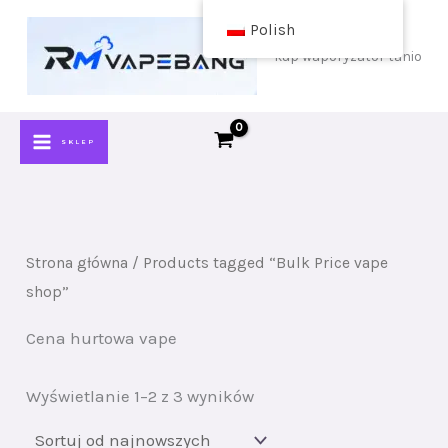
Przejdź
Polish
do
kup waporyzator tanio
treści
SKLEP
Strona główna
/ Products tagged “Bulk Price vape
shop”
Cena hurtowa vape
Sortuj
Wyświetlanie 1–2 z 3 wyników
wg
najnowszych