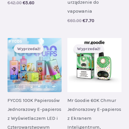
urządzenie do
Original
Current
€
42.00
€
5.60
price
price
vapowania
was:
is:
€42.00.
€5.60.
Original
Current
€
60.00
€
7.70
price
price
was:
is:
€60.00.
€7.70.
Wyprzedaż!
Wyprzedaż!
FYCOS 100K Papierosów
Mr Goodie 60K Chmur
Jednorazowy E-papieros
Jednorazowy E-papieros
z Wyświetlaczem LED i
z Ekranem
Czterowarstwowym
Inteligentnym,