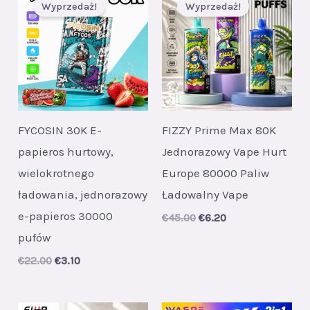
Wyprzedaż!
Wyprzedaż!
FYCOSIN 30K E-
FIZZY Prime Max 80K
papieros hurtowy,
Jednorazowy Vape Hurt
wielokrotnego
Europe 80000 Paliw
ładowania, jednorazowy
Ładowalny Vape
e-papieros 30000
Original
Current
€
45.00
€
6.20
price
price
pufów
was:
is:
€45.00.
€6.20.
Original
Current
€
22.00
€
3.10
price
price
was:
is:
€22.00.
€3.10.