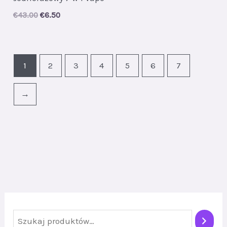
Original
Current
€
43.00
€
6.50
price
price
was:
is:
€43.00.
€6.50.
1
2
3
4
5
6
7
→
S