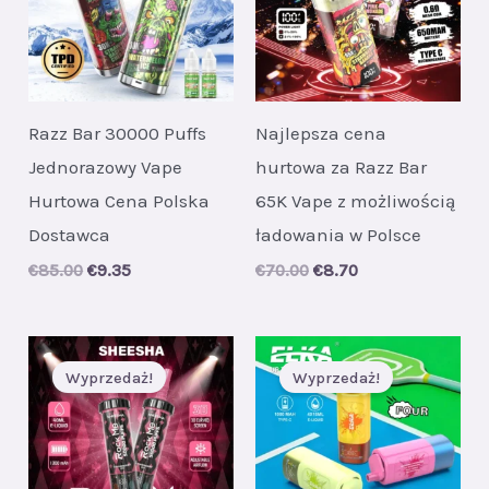
Razz Bar 30000 Puffs
Najlepsza cena
Jednorazowy Vape
hurtowa za Razz Bar
Hurtowa Cena Polska
65K Vape z możliwością
Dostawca
ładowania w Polsce
Original
Current
Original
Current
€
85.00
€
9.35
€
70.00
€
8.70
price
price
price
price
was:
is:
was:
is:
€85.00.
€9.35.
€70.00.
€8.70.
Wyprzedaż!
Wyprzedaż!