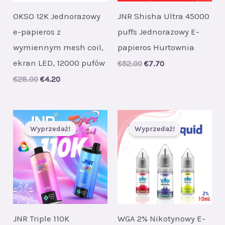
OKSO 12K Jednorazowy
JNR Shisha Ultra 45000
e-papieros z
puffs Jednorazowy E-
wymiennym mesh coil,
papieros Hurtownia
ekran LED, 12000 pufów
Original
Current
€
52.00
€
7.70
price
price
Original
Current
€
28.00
€
4.20
was:
is:
price
price
€52.00.
€7.70.
was:
is:
€28.00.
€4.20.
Wyprzedaż!
Wyprzedaż!
JNR Triple 110K
WGA 2% Nikotynowy E-