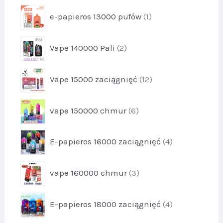
y
o
k
p
3
e-papieros 13000 pufów
1
d
t
r
u
y
o
k
p
9
Vape 140000 Pali
2
d
t
r
u
y
o
k
p
1
Vape 15000 zaciągnięć
12
d
t
r
0
u
1
o
k
p
vape 150000 chmur
6
d
t
r
u
y
o
k
p
2
E-papieros 16000 zaciągnięć
4
d
t
r
u
y
o
k
p
1
vape 160000 chmur
3
d
t
r
2
u
y
o
k
p
6
E-papieros 18000 zaciągnięć
4
d
t
r
u
y
o