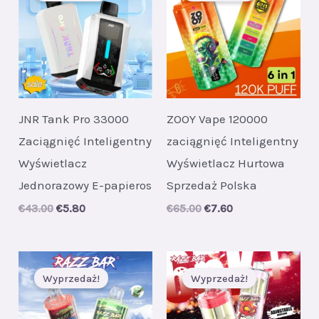
JNR Tank Pro 33000
ZOOY Vape 120000
Zaciągnięć Inteligentny
zaciągnięć Inteligentny
Wyświetlacz
Wyświetlacz Hurtowa
Jednorazowy E-papieros
Sprzedaż Polska
Original
Current
Original
Current
€
43.00
€
5.80
€
65.00
€
7.60
price
price
price
price
was:
is:
was:
is:
€43.00.
€5.80.
€65.00.
€7.60.
Wyprzedaż!
Wyprzedaż!