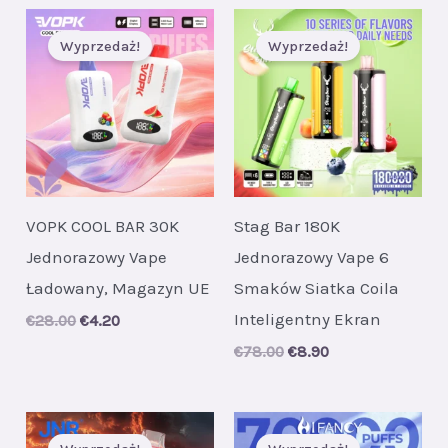
€26.00.
€4.10.
Wyprzedaż!
Wyprzedaż!
VOPK COOL BAR 30K
Stag Bar 180K
Jednorazowy Vape
Jednorazowy Vape 6
Ładowany, Magazyn UE
Smaków Siatka Coila
Inteligentny Ekran
Original
Current
€
28.00
€
4.20
price
price
Original
Current
€
78.00
€
8.90
was:
is:
price
price
€28.00.
€4.20.
was:
is:
€78.00.
€8.90.