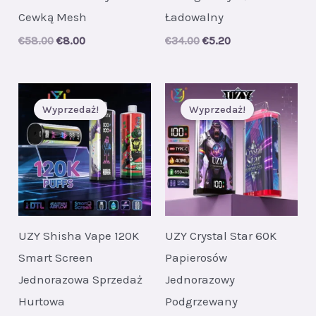
Cewką Mesh
Ładowalny
Original
Current
Original
Current
€
58.00
€
8.00
€
34.00
€
5.20
price
price
price
price
was:
is:
was:
is:
€58.00.
€8.00.
€34.00.
€5.20.
Wyprzedaż!
Wyprzedaż!
UZY Shisha Vape 120K
UZY Crystal Star 60K
Smart Screen
Papierosów
Jednorazowa Sprzedaż
Jednorazowy
Hurtowa
Podgrzewany