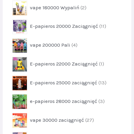
k
p
4
vape 180000 Wypaliń
2
d
t
r
u
y
o
k
p
3
E-papieros 20000 Zaciągnięć
11
d
t
r
u
y
o
k
p
4
vape 200000 Pali
4
d
t
r
u
y
o
k
p
2
E-papieros 22000 Zaciągnięć
1
d
t
r
u
y
o
k
p
1
E-papieros 25000 zaciągnięć
13
d
t
r
1
u
y
o
k
p
4
e-papieros 28000 zaciągnięć
3
d
t
r
u
1
o
k
p
vape 30000 zaciągnięć
27
d
t
r
u
y
o