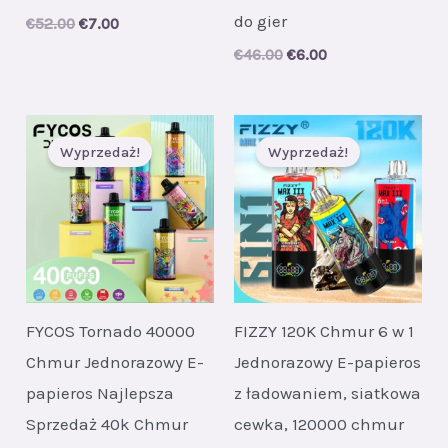
do gier
Original
Current
€
52.00
€
7.00
price
price
Original
Current
€
46.00
€
6.00
was:
is:
price
price
€52.00.
€7.00.
was:
is:
€46.00.
€6.00.
Wyprzedaż!
Wyprzedaż!
FYCOS Tornado 40000
FIZZY 120K Chmur 6 w 1
Chmur Jednorazowy E-
Jednorazowy E-papieros
papieros Najlepsza
z ładowaniem, siatkowa
Sprzedaż 40k Chmur
cewka, 120000 chmur