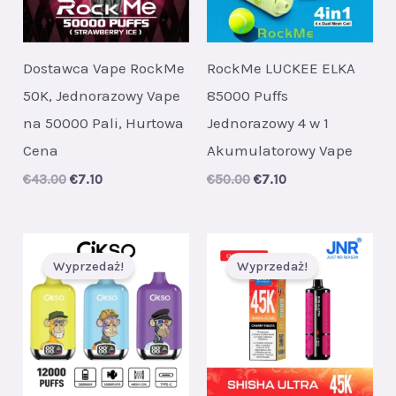
Dostawca Vape RockMe
RockMe LUCKEE ELKA
50K, Jednorazowy Vape
85000 Puffs
na 50000 Pali, Hurtowa
Jednorazowy 4 w 1
Cena
Akumulatorowy Vape
Original
Current
Original
Current
€
43.00
€
7.10
€
50.00
€
7.10
price
price
price
price
was:
is:
was:
is:
€43.00.
€7.10.
€50.00.
€7.10.
Wyprzedaż!
Wyprzedaż!