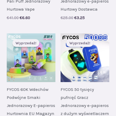
Pali Puff Jednorazowy
Jednorazowy e-papieros
Hurtowa Vape
Hurtowy Dostawca
Original
Current
Original
Current
€
41.00
€
6.60
€
25.00
€
3.25
price
price
price
price
was:
is:
was:
is:
€41.00.
€6.60.
€25.00.
€3.25.
Wyprzedaż!
Wyprzedaż!
FYCOS 60K Wdechów
FYCOS 50 tysięcy
Podwójne Smaki
pufnięć Gracz
Jednorazowy E-papieros
Jednorazowy e-papieros
Hurtownia EU Magazyn
z dużym wyświetlaczem