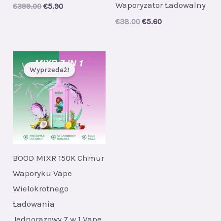
Waporyzator Ładowalny
Original
Current
€
399.00
€
5.90
price
price
Original
Current
€
38.00
€
5.60
was:
is:
price
price
€399.00.
€5.90.
was:
is:
€38.00.
€5.60.
Wyprzedaż!
BOOD MIXR 150K Chmur
Waporyku Vape
Wielokrotnego
Ładowania
Jednorazowy 7 w 1 Vape