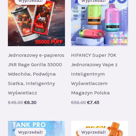
Wyprzedaż!
Wyprzedaż!
Jednorazowy e-papieros
HIFANCY Super 70K
JNR Rage Gorilla 55000
Jednorazowy Vape z
Wdechów, Podwójna
Inteligentnym
Siatka, Inteligentny
Wyświetlaczem
Wyświetlacz
Magazyn Polska
Original
Current
Original
Current
€
48.00
€
6.30
€
56.00
€
7.45
price
price
price
price
was:
is:
was:
is:
€48.00.
€6.30.
€56.00.
€7.45.
Wyprzedaż!
Wyprzedaż!