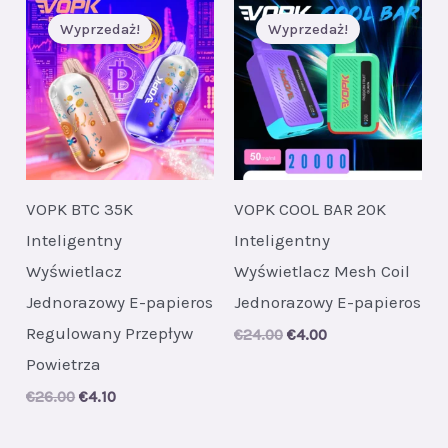
Wyprzedaż!
Wyprzedaż!
VOPK BTC 35K
VOPK COOL BAR 20K
Inteligentny
Inteligentny
Wyświetlacz
Wyświetlacz Mesh Coil
Jednorazowy E-papieros
Jednorazowy E-papieros
Regulowany Przepływ
Original
Current
€
24.00
€
4.00
price
price
Powietrza
was:
is:
€24.00.
€4.00.
Original
Current
€
26.00
€
4.10
price
price
was:
is: