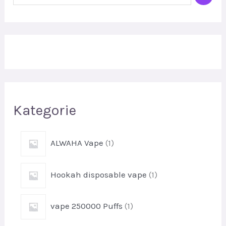
z
u
k
a
j
Kategorie
p
ALWAHA Vape
1
r
o
p
Hookah disposable vape
1
d
r
u
o
k
p
vape 250000 Puffs
1
d
t
r
u
1
o