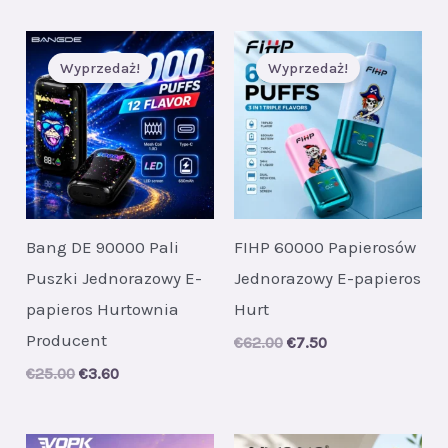
was:
is:
€55.00.
€7.00.
Wyprzedaż!
Wyprzedaż!
Bang DE 90000 Pali
FIHP 60000 Papierosów
Puszki Jednorazowy E-
Jednorazowy E-papieros
papieros Hurtownia
Hurt
Producent
Original
Current
€
62.00
€
7.50
price
price
Original
Current
€
25.00
€
3.60
was:
is:
price
price
€62.00.
€7.50.
was:
is:
€25.00.
€3.60.