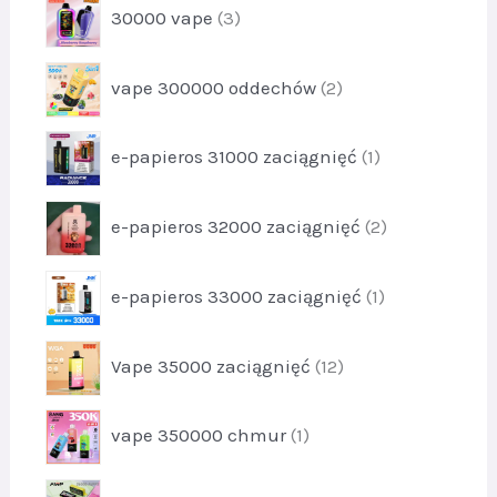
k
p
1
30000 vape
3
d
t
r
3
u
y
o
k
p
3
vape 300000 oddechów
2
d
t
r
u
y
o
k
p
2
e-papieros 31000 zaciągnięć
1
d
t
r
7
u
y
o
k
p
3
e-papieros 32000 zaciągnięć
2
d
t
r
u
y
o
k
p
2
e-papieros 33000 zaciągnięć
1
d
t
r
u
1
o
k
p
Vape 35000 zaciągnięć
12
d
t
r
u
y
o
k
p
2
vape 350000 chmur
1
d
t
r
u
1
o
k
p