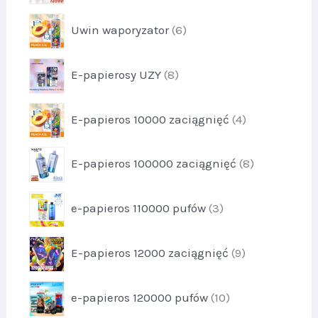
5
u
y
o
9
k
p
9
Uwin waporyzator
6
d
t
r
u
y
o
k
p
1
E-papierosy UZY
8
d
t
r
0
u
y
o
3
k
p
4
E-papieros 10000 zaciągnięć
4
d
t
r
u
y
o
k
p
6
E-papieros 100000 zaciągnięć
8
d
t
r
u
y
o
k
p
8
e-papieros 110000 pufów
3
d
t
r
u
y
o
k
p
4
E-papieros 12000 zaciągnięć
9
d
t
r
u
y
o
k
p
8
e-papieros 120000 pufów
10
d
t
r
u