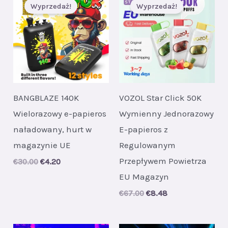
Wyprzedaż!
Wyprzedaż!
BANGBLAZE 140K
VOZOL Star Click 50K
Wielorazowy e-papieros
Wymienny Jednorazowy
naładowany, hurt w
E-papieros z
magazynie UE
Regulowanym
Przepływem Powietrza
Original
Current
€
30.00
€
4.20
price
price
EU Magazyn
was:
is:
€30.00.
€4.20.
Original
Current
€
67.00
€
8.48
price
price
was:
is:
€67.00.
€8.48.