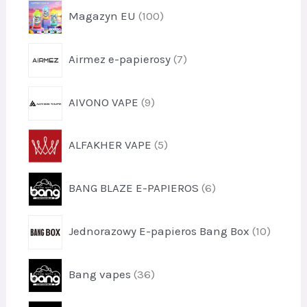
k
p
Magazyn EU
100
d
t
r
u
1
o
k
p
Airmez e-papierosy
7
d
t
r
u
1
o
k
p
AIVONO VAPE
9
d
t
r
u
y
o
k
p
1
ALFAKHER VAPE
5
d
t
r
0
u
y
o
0
k
p
7
BANG BLAZE E-PAPIEROS
6
d
t
r
u
y
o
k
p
9
Jednorazowy E-papieros Bang Box
10
d
t
r
u
y
o
k
p
5
Bang vapes
36
d
t
r
u
y
o