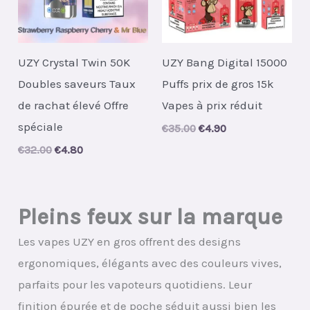
UZY Crystal Twin 50K
UZY Bang Digital 15000
Doubles saveurs Taux
Puffs prix de gros 15k
de rachat élevé Offre
Vapes à prix réduit
spéciale
Original
Current
€
35.00
€
4.90
price
price
Original
Current
€
32.00
€
4.80
was:
is:
price
price
€35.00.
€4.90.
was:
is:
€32.00.
€4.80.
Pleins feux sur la marque
Les vapes UZY en gros offrent des designs
ergonomiques, élégants avec des couleurs vives,
parfaits pour les vapoteurs quotidiens. Leur
finition épurée et de poche séduit aussi bien les