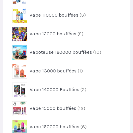
p
d
t
r
u
3
s
vape 110000 bouffées
3
o
i
p
d
t
r
u
9
s
vape 12000 bouffées
9
o
i
p
d
t
r
u
1
s
vapoteuse 120000 bouffées
10
o
i
0
d
t
p
u
1
s
vape 13000 bouffées
1
r
i
p
o
t
r
d
2
s
Vape 140000 Bouffées
2
o
u
p
d
i
r
u
1
t
vape 15000 bouffées
12
o
i
2
s
d
t
p
u
6
vape 150000 bouffées
6
r
i
p