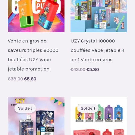
Vente en gros de
UZY Crystal 100000
saveurs triples 60000
bouffées Vape jetable 4
bouffées UZY Vape
en 1 Vente en gros
jetable promotion
Original
Current
€
42.00
€
5.80
price
price
Original
Current
€
38.00
€
5.60
was:
is:
price
price
€42.00.
€5.80.
was:
is:
€38.00.
€5.60.
Solde !
Solde !