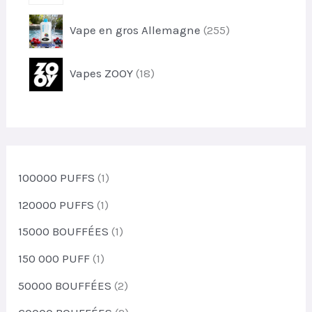
d
t
r
u
2
Vape en gros Allemagne
255
o
i
5
d
t
5
u
1
s
Vapes ZOOY
18
p
i
8
r
t
p
o
s
r
d
o
u
d
i
u
100000 PUFFS
(1)
t
i
s
t
120000 PUFFS
(1)
s
15000 BOUFFÉES
(1)
150 000 PUFF
(1)
50000 BOUFFÉES
(2)