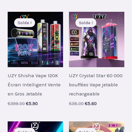
Solde !
Solde !
UZY Shisha Vape 120K
UZY Crystal Star 60 000
Écran Intelligent Vente
bouffées Vape jetable
en Gros Jetable
rechargeable
Original
Current
Original
Current
€
399.00
€
5.90
€
38.00
€
5.60
price
price
price
price
was:
is:
was:
is:
€399.00.
€5.90.
€38.00.
€5.60.