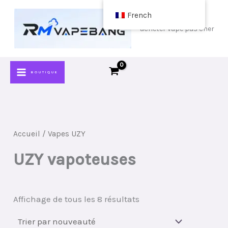
Passer
French
au
acheter vape pas cher
contenu
BOUTIQUE
Accueil
/ Vapes UZY
UZY vapoteuses
Classé
Affichage de tous les 8 résultats
par
plus
récent