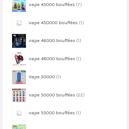
d
7
vape 45000 bouffées
7
o
u
p
d
i
r
u
1
t
vape 450000 bouffées
1
o
i
p
s
d
t
r
u
1
s
vape 46000 bouffées
1
o
i
p
d
t
r
u
1
s
vape 48000 bouffées
1
o
i
p
d
t
r
u
1
Vape 50000
1
o
i
p
d
t
r
u
2
vape 50000 bouffées
22
o
i
2
d
t
p
u
1
vape 55000 bouffées
1
r
i
p
o
t
r
d
2