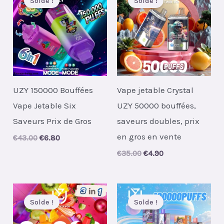
Solde !
Solde !
UZY 150000 Bouffées
Vape jetable Crystal
Vape Jetable Six
UZY 50000 bouffées,
Saveurs Prix de Gros
saveurs doubles, prix
en gros en vente
Original
Current
€
43.00
€
6.80
price
price
Original
Current
€
35.00
€
4.90
was:
is:
price
price
€43.00.
€6.80.
was:
is:
€35.00.
€4.90.
Solde !
Solde !