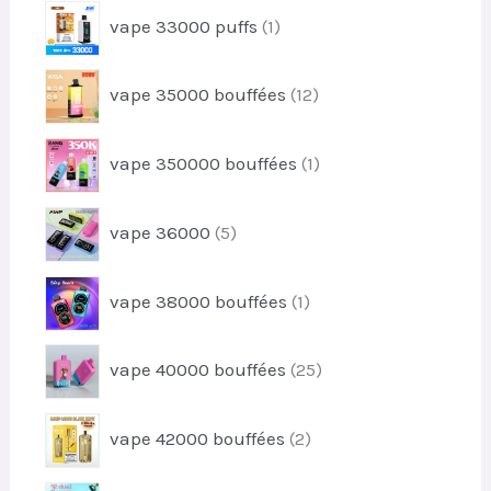
u
1
s
vape 33000 puffs
1
o
i
p
d
t
r
u
1
vape 35000 bouffées
12
o
i
2
d
t
p
u
1
s
vape 350000 bouffées
1
r
i
p
o
t
r
d
5
vape 36000
5
o
u
p
d
i
r
u
1
t
vape 38000 bouffées
1
o
i
p
s
d
t
r
u
2
vape 40000 bouffées
25
o
i
5
d
t
p
u
2
s
vape 42000 bouffées
2
r
i
p
o
t
r