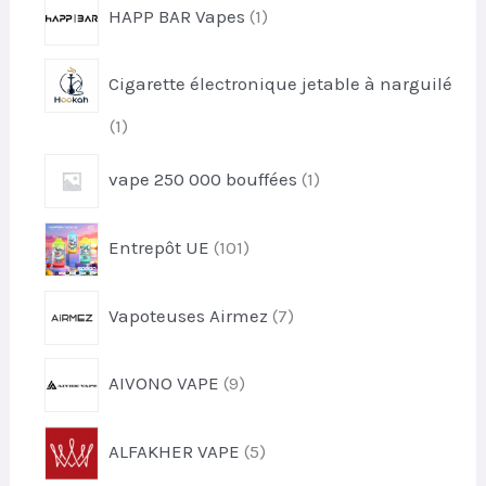
1
HAPP BAR Vapes
1
o
p
d
r
u
Cigarette électronique jetable à narguilé
o
i
d
t
1
1
u
p
i
1
vape 250 000 bouffées
1
r
t
p
o
r
d
1
Entrepôt UE
101
o
u
0
d
i
1
u
7
t
Vapoteuses Airmez
7
p
i
p
r
t
r
o
9
AIVONO VAPE
9
o
d
p
d
u
r
u
5
i
ALFAKHER VAPE
5
o
i
p
t
d