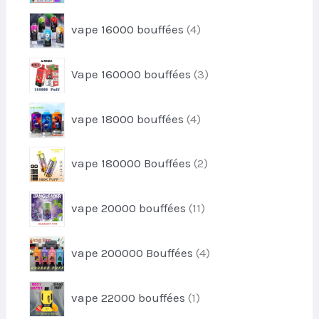
o
t
r
d
4
s
vape 16000 bouffées
4
o
u
p
d
i
r
u
3
t
Vape 160000 bouffées
3
o
i
p
s
d
t
r
u
4
s
vape 18000 bouffées
4
o
i
p
d
t
r
u
2
s
vape 180000 Bouffées
2
o
i
p
d
t
r
u
1
s
vape 20000 bouffées
11
o
i
1
d
t
p
u
4
s
vape 200000 Bouffées
4
r
i
p
o
t
r
d
1
s
vape 22000 bouffées
1
o
u
p
d