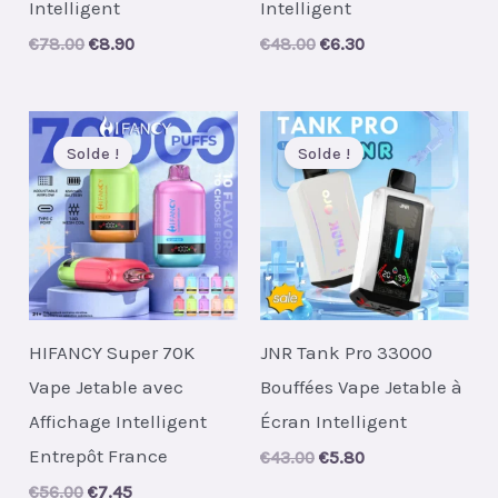
Intelligent
Intelligent
Original
Current
Original
Current
€
78.00
€
8.90
€
48.00
€
6.30
price
price
price
price
was:
is:
was:
is:
€78.00.
€8.90.
€48.00.
€6.30.
Solde !
Solde !
HIFANCY Super 70K
JNR Tank Pro 33000
Vape Jetable avec
Bouffées Vape Jetable à
Affichage Intelligent
Écran Intelligent
Entrepôt France
Original
Current
€
43.00
€
5.80
price
price
Original
Current
€
56.00
€
7.45