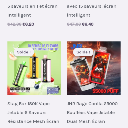
5 saveurs en 1 et écran
avec 15 saveurs, écran
intelligent
intelligent
Original
Current
Original
Current
€
42.00
€
6.20
€
47.00
€
6.40
price
price
price
price
was:
is:
was:
is:
€42.00.
€6.20.
€47.00.
€6.40.
Solde !
Solde !
Stag Bar 180K Vape
JNR Rage Gorilla 55000
Jetable 6 Saveurs
Bouffées Vape Jetable
Résistance Mesh Écran
Dual Mesh Écran