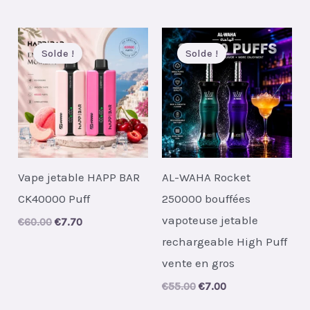
Solde !
Solde !
Vape jetable HAPP BAR
AL-WAHA Rocket
CK40000 Puff
250000 bouffées
vapoteuse jetable
Original
Current
€
60.00
€
7.70
price
price
rechargeable High Puff
was:
is:
€60.00.
€7.70.
vente en gros
Original
Current
€
55.00
€
7.00
price
price