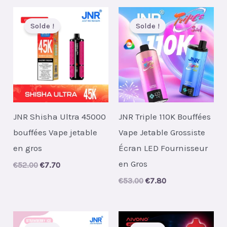
€50.00.
€7.10.
Solde !
Solde !
JNR Shisha Ultra 45000
JNR Triple 110K Bouffées
bouffées Vape jetable
Vape Jetable Grossiste
en gros
Écran LED Fournisseur
en Gros
Original
Current
€
52.00
€
7.70
price
price
Original
Current
€
53.00
€
7.80
was:
is:
price
price
€52.00.
€7.70.
was:
is:
€53.00.
€7.80.