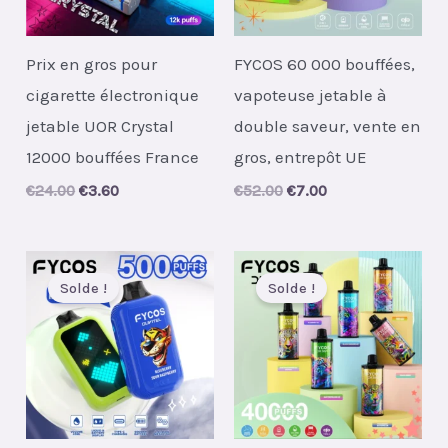
Prix en gros pour
FYCOS 60 000 bouffées,
cigarette électronique
vapoteuse jetable à
jetable UOR Crystal
double saveur, vente en
12000 bouffées France
gros, entrepôt UE
Original
Current
Original
Current
€
24.00
€
3.60
€
52.00
€
7.00
price
price
price
price
was:
is:
was:
is:
€24.00.
€3.60.
€52.00.
€7.00.
Solde !
Solde !