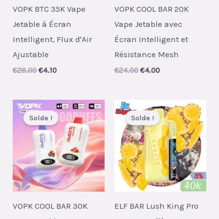
VOPK BTC 35K Vape
VOPK COOL BAR 20K
Jetable à Écran
Vape Jetable avec
Intelligent, Flux d'Air
Écran Intelligent et
Ajustable
Résistance Mesh
Original
Current
Original
Current
€
26.00
€
4.10
€
24.00
€
4.00
price
price
price
price
was:
is:
was:
is:
€26.00.
€4.10.
€24.00.
€4.00.
Solde !
Solde !
VOPK COOL BAR 30K
ELF BAR Lush King Pro