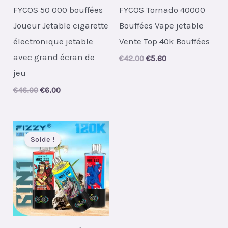
FYCOS 50 000 bouffées
FYCOS Tornado 40000
Joueur Jetable cigarette
Bouffées Vape jetable
électronique jetable
Vente Top 40k Bouffées
avec grand écran de
Original
Current
€
42.00
€
5.60
price
price
jeu
was:
is:
€42.00.
€5.60.
Original
Current
€
46.00
€
6.00
price
price
was:
is:
€46.00.
€6.00.
Solde !