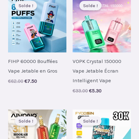
Solde !
Solde !
FIHP 60000 Bouffées
VOPK Crystal 150000
Vape Jetable en Gros
Vape Jetable Écran
Intelligent Vape
Original
Current
€
62.00
€
7.50
price
price
Original
Current
€
33.00
€
5.30
was:
is:
price
price
€62.00.
€7.50.
was:
is:
€33.00.
€5.30.
Solde !
Solde !