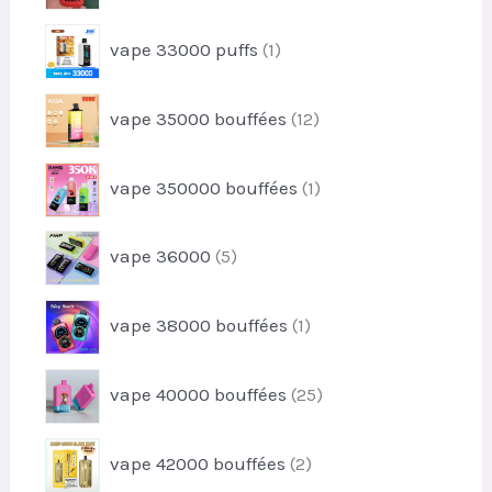
d
t
r
u
1
s
vape 33000 puffs
1
o
i
p
d
t
r
u
1
vape 35000 bouffées
12
o
i
2
d
t
p
u
1
s
vape 350000 bouffées
1
r
i
p
o
t
r
d
5
vape 36000
5
o
u
p
d
i
r
u
1
t
vape 38000 bouffées
1
o
i
p
s
d
t
r
u
2
vape 40000 bouffées
25
o
i
5
d
t
p
u
2
s
vape 42000 bouffées
2
r
i
p
o