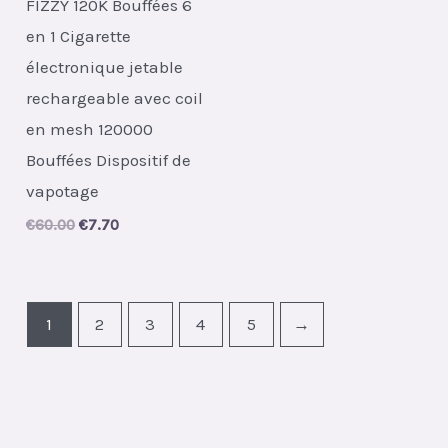
FIZZY 120K Bouffées 6
en 1 Cigarette
électronique jetable
rechargeable avec coil
en mesh 120000
Bouffées Dispositif de
vapotage
Original
Current
€
60.00
€
7.70
price
price
was:
is:
€60.00.
€7.70.
1
2
3
4
5
→