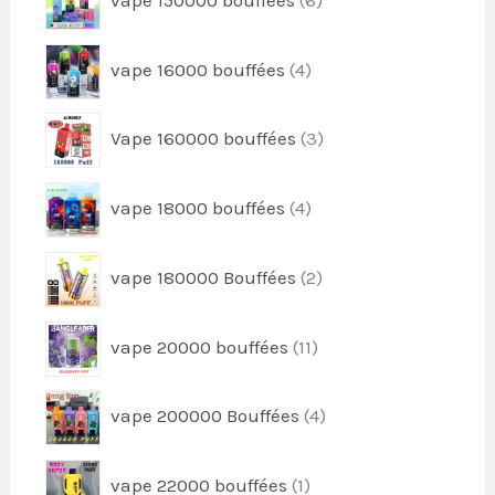
r
i
p
o
t
r
d
4
s
vape 16000 bouffées
4
o
u
p
d
i
r
u
3
t
Vape 160000 bouffées
3
o
i
p
s
d
t
r
u
4
s
vape 18000 bouffées
4
o
i
p
d
t
r
u
2
s
vape 180000 Bouffées
2
o
i
p
d
t
r
u
1
s
vape 20000 bouffées
11
o
i
1
d
t
p
u
4
s
vape 200000 Bouffées
4
r
i
p
o
t
r
d
1
s
vape 22000 bouffées
1
o