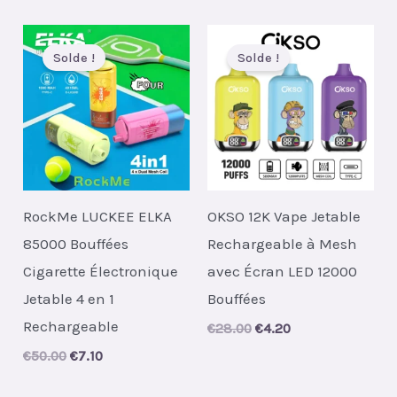
was:
is:
€43.00.
€7.10.
Solde !
Solde !
RockMe LUCKEE ELKA
OKSO 12K Vape Jetable
85000 Bouffées
Rechargeable à Mesh
Cigarette Électronique
avec Écran LED 12000
Jetable 4 en 1
Bouffées
Rechargeable
Original
Current
€
28.00
€
4.20
price
price
Original
Current
€
50.00
€
7.10
was:
is:
price
price
€28.00.
€4.20.
was:
is: