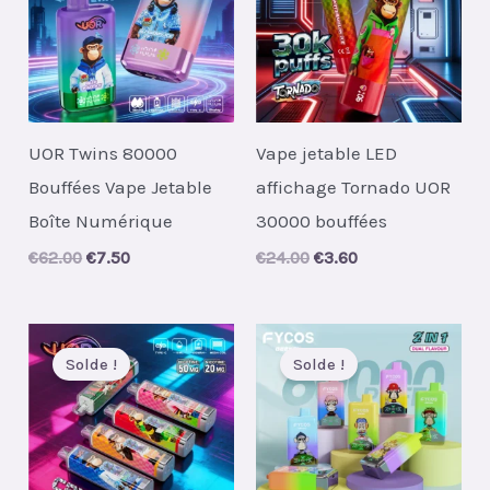
UOR Twins 80000
Vape jetable LED
Bouffées Vape Jetable
affichage Tornado UOR
Boîte Numérique
30000 bouffées
Original
Current
Original
Current
€
62.00
€
7.50
€
24.00
€
3.60
price
price
price
price
was:
is:
was:
is:
€62.00.
€7.50.
€24.00.
€3.60.
Solde !
Solde !