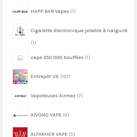
r
1
HAPP BAR Vapes
1
o
p
d
r
u
Cigarette électronique jetable à narguilé
o
i
d
t
1
1
u
p
i
1
vape 250 000 bouffées
1
r
t
p
o
r
d
1
Entrepôt UE
101
o
u
0
d
i
1
u
7
t
Vapoteuses Airmez
7
p
i
p
r
t
r
o
9
AIVONO VAPE
9
o
d
p
d
u
r
u
5
i
ALFAKHER VAPE
5
o