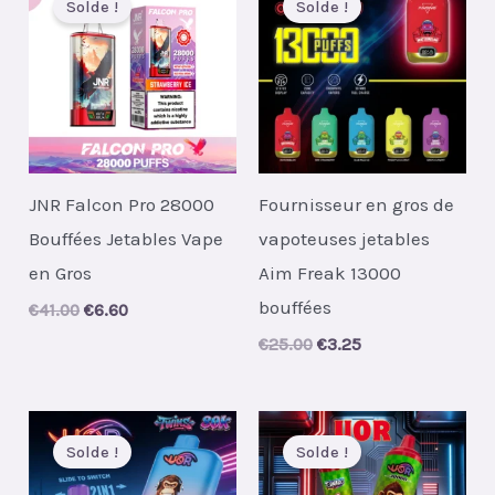
Solde !
Solde !
JNR Falcon Pro 28000
Fournisseur en gros de
Bouffées Jetables Vape
vapoteuses jetables
en Gros
Aim Freak 13000
bouffées
Original
Current
€
41.00
€
6.60
price
price
Original
Current
€
25.00
€
3.25
was:
is:
price
price
€41.00.
€6.60.
was:
is:
€25.00.
€3.25.
Solde !
Solde !