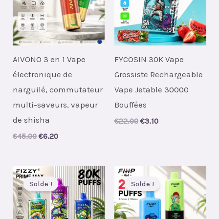
AIVONO 3 en 1 Vape
FYCOSIN 30K Vape
électronique de
Grossiste Rechargeable
narguilé, commutateur
Vape Jetable 30000
multi-saveurs, vapeur
Bouffées
de shisha
Original
Current
€
22.00
€
3.10
price
price
Original
Current
€
45.00
€
6.20
was:
is:
price
price
€22.00.
€3.10.
was:
is:
€45.00.
€6.20.
Solde !
Solde !