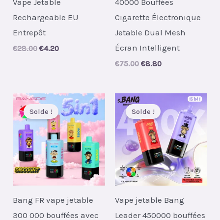
Vape Jetable
40000 Bouffées
Rechargeable EU
Cigarette Électronique
Entrepôt
Jetable Dual Mesh
Écran Intelligent
Original
Current
€
28.00
€
4.20
price
price
Original
Current
€
75.00
€
8.80
was:
is:
price
price
€28.00.
€4.20.
was:
is:
€75.00.
€8.80.
Solde !
Solde !
Bang FR vape jetable
Vape jetable Bang
300 000 bouffées avec
Leader 450000 bouffées