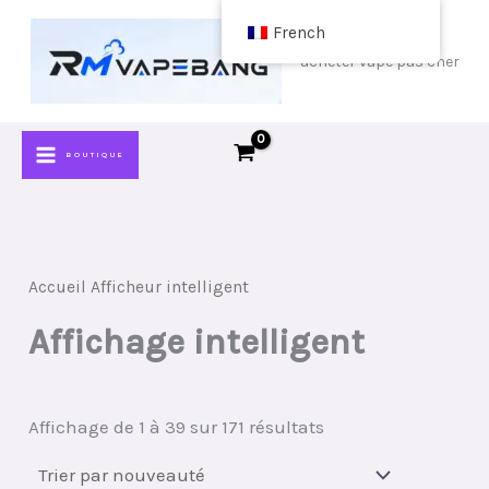
Passer
French
au
acheter vape pas cher
contenu
BOUTIQUE
Accueil
Afficheur intelligent
Affichage intelligent
Classé
Affichage de 1 à 39 sur 171 résultats
par
plus
récent