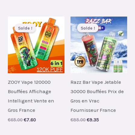
was:
is:
price
price
€43.00.
€5.80.
was:
is:
€56.00.
€7.45.
Solde !
Solde !
ZOOY Vape 120000
Razz Bar Vape Jetable
Bouffées Affichage
30000 Bouffées Prix de
Intelligent Vente en
Gros en Vrac
Gros France
Fournisseur France
Original
Current
Original
Current
€
65.00
€
7.60
€
85.00
€
9.35
price
price
price
price
was:
is:
was:
is: