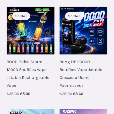
was:
is:
€55.00.
€7.00.
Solde !
Solde !
BOOD Pulse Storm
Bang DE 90000
12000 Bouffées Vape
Bouffées Vape Jetable
Jetable Rechargeable
Grossiste Usine
Vape
Fournisseur
Original
Current
Original
Current
€
35.00
€
5.30
€
25.00
€
3.60
price
price
price
price
was:
is:
was:
is:
€35.00.
€5.30.
€25.00.
€3.60.