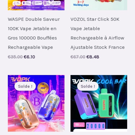
WASPE Double Saveur
VOZOL Star Click 50K
100K Vape Jetable en
Vape Jetable
Gros 100000 Bouffées
Rechargeable à Airflow
Rechargeable Vape
Ajustable Stock France
Original
Current
Original
Current
€
35.00
€
6.10
€
67.00
€
8.48
price
price
price
price
was:
is:
was:
is:
€35.00.
€6.10.
€67.00.
€8.48.
Solde !
Solde !