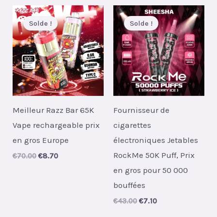
€65.00.
€7.60.
€85.00.
€9.35.
Solde !
Solde !
Meilleur Razz Bar 65K
Fournisseur de
Vape rechargeable prix
cigarettes
en gros Europe
électroniques Jetables
RockMe 50K Puff, Prix
Original
Current
€
70.00
€
8.70
price
price
en gros pour 50 000
was:
is:
€70.00.
€8.70.
bouffées
Original
Current
€
43.00
€
7.10
price
price