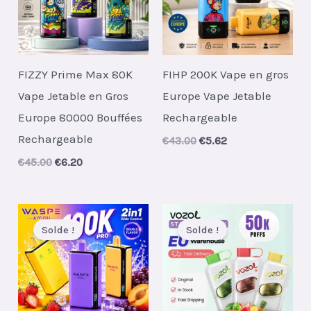
FIZZY Prime Max 80K
FIHP 200K Vape en gros
Vape Jetable en Gros
Europe Vape Jetable
Europe 80000 Bouffées
Rechargeable
Rechargeable
Original
Current
€
43.00
€
5.62
price
price
Original
Current
€
45.00
€
6.20
was:
is:
price
price
€43.00.
€5.62.
was:
is:
€45.00.
€6.20.
Solde !
Solde !