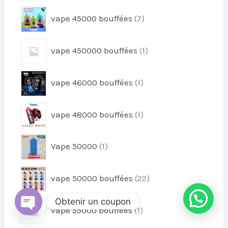
t
r
d
7
vape 45000 bouffées
7
o
u
p
d
i
r
u
1
t
vape 450000 bouffées
1
o
i
p
s
d
t
r
u
1
s
vape 46000 bouffées
1
o
i
p
d
t
r
u
1
s
vape 48000 bouffées
1
o
i
p
d
t
r
u
1
Vape 50000
1
o
i
p
d
t
r
u
2
vape 50000 bouffées
22
o
i
2
d
t
p
Obtenir un coupon
u
1
vape 55000 bouffées
1
r
i
p
OUVRIR
o
CHATY