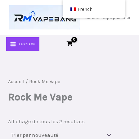
Passer
French
au
acheter vape pas cher
contenu
BOUTIQUE
Accueil
/ Rock Me Vape
Rock Me Vape
Classé
Affichage de tous les 2 résultats
par
plus
récent