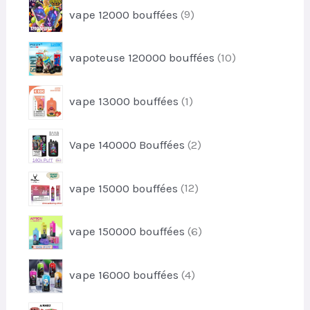
u
9
s
vape 12000 bouffées
9
o
i
p
d
t
r
u
1
s
vapoteuse 120000 bouffées
10
o
i
0
d
t
p
u
1
s
vape 13000 bouffées
1
r
i
p
o
t
r
d
2
s
Vape 140000 Bouffées
2
o
u
p
d
i
r
u
1
t
vape 15000 bouffées
12
o
i
2
s
d
t
p
u
6
vape 150000 bouffées
6
r
i
p
o
t
r
d
4
s
vape 16000 bouffées
4
o
u
p
d
i
r
u
3