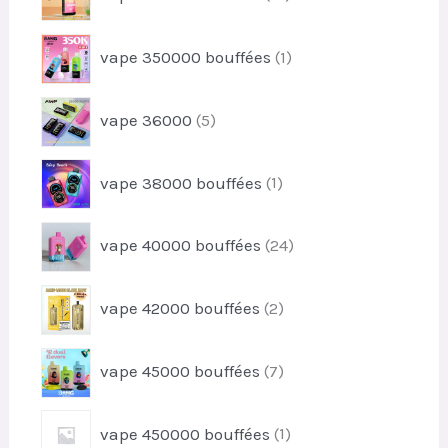
i
2
d
t
p
u
1
s
vape 350000 bouffées
1
r
i
p
o
t
r
d
5
vape 36000
5
o
u
p
d
i
r
u
1
t
vape 38000 bouffées
1
o
i
p
s
d
t
r
u
2
vape 40000 bouffées
24
o
i
4
d
t
p
u
2
s
vape 42000 bouffées
2
r
i
p
o
t
r
d
7
vape 45000 bouffées
7
o
u
p
d
i
r
u
1
t
vape 450000 bouffées
1
o
i
p