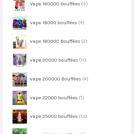
t
Vape 160000 bouffées
3
o
i
p
s
d
t
r
u
4
s
vape 18000 bouffées
4
o
i
p
d
t
r
u
2
s
vape 180000 Bouffées
2
o
i
p
d
t
r
u
1
s
vape 20000 bouffées
11
o
i
1
d
t
p
u
4
s
vape 200000 Bouffées
4
r
i
p
o
t
r
d
1
s
vape 22000 bouffées
1
o
u
p
d
i
r
u
1
t
vape 25000 bouffées
13
o
i
3
s
d
t
p
u
3