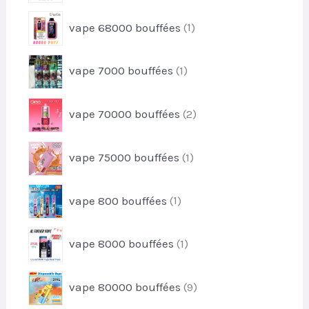
s
o
t
r
d
1
vape 68000 bouffées
1
o
u
p
d
i
r
u
1
t
vape 7000 bouffées
1
o
i
p
s
d
t
r
u
2
vape 70000 bouffées
2
o
i
p
d
t
r
u
1
vape 75000 bouffées
1
o
i
p
d
t
r
u
1
vape 800 bouffées
1
o
i
p
d
t
r
u
1
s
vape 8000 bouffées
1
o
i
p
d
t
r
u
9
vape 80000 bouffées
9
o
i
p
d