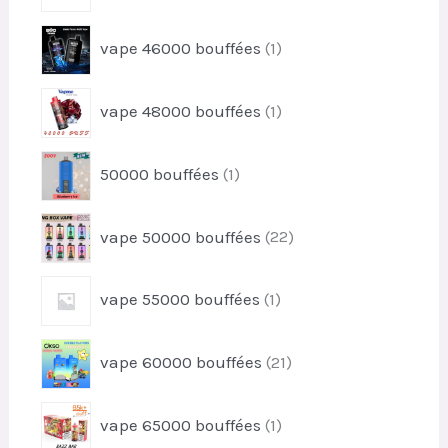
s
d
t
r
u
1
s
vape 46000 bouffées
1
o
i
p
d
t
r
u
1
s
vape 48000 bouffées
1
o
i
p
d
t
r
u
1
50000 bouffées
1
o
i
p
d
t
r
u
2
vape 50000 bouffées
22
o
i
2
d
t
p
u
1
vape 55000 bouffées
1
r
i
p
o
t
r
d
2
vape 60000 bouffées
21
o
u
1
d
i
p
u
1
t
vape 65000 bouffées
1
r
i
p