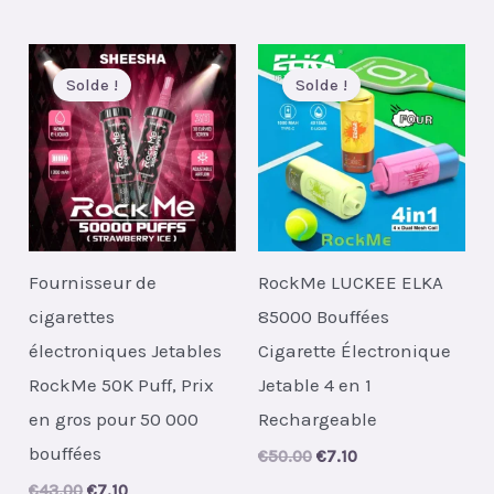
Solde !
Solde !
Fournisseur de
RockMe LUCKEE ELKA
cigarettes
85000 Bouffées
électroniques Jetables
Cigarette Électronique
RockMe 50K Puff, Prix
Jetable 4 en 1
en gros pour 50 000
Rechargeable
bouffées
Original
Current
€
50.00
€
7.10
price
price
Original
Current
€
43.00
€
7.10