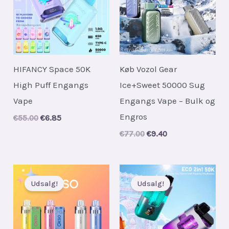
HIFANCY Space 50K
Køb Vozol Gear
High Puff Engangs
Ice+Sweet 50000 Sug
Vape
Engangs Vape – Bulk og
Engros
Original
Current
€
55.00
€
6.85
price
price
Original
Current
€
77.00
€
9.40
was:
is:
price
price
€55.00.
€6.85.
was:
is:
€77.00.
€9.40.
Udsalg!
Udsalg!