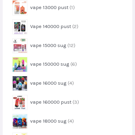
u
1
e
vape 13000 pust
1
r
k
p
r
o
t
r
d
2
e
Vape 140000 pust
2
o
u
p
r
d
k
r
u
1
t
vape 15000 sug
12
o
k
2
e
d
t
p
r
u
6
vape 150000 sug
6
r
k
p
o
t
r
d
4
e
vape 16000 sug
4
o
u
p
r
d
k
r
u
3
t
vape 160000 pust
3
o
k
p
e
d
t
r
r
u
4
e
vape 18000 sug
4
o
k
p
r
d
t
r