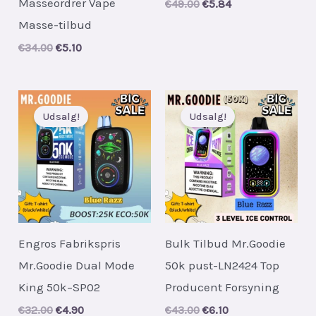
Masseordrer Vape
Original
Current
€
49.00
€
5.84
price
price
Masse-tilbud
was:
is:
€49.00.
€5.84.
Original
Current
€
34.00
€
5.10
price
price
was:
is:
€34.00.
€5.10.
Udsalg!
Udsalg!
Engros Fabrikspris
Bulk Tilbud Mr.Goodie
Mr.Goodie Dual Mode
50k pust-LN2424 Top
King 50k–SP02
Producent Forsyning
Original
Current
Original
Current
€
32.00
€
4.90
€
43.00
€
6.10