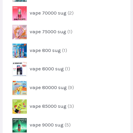
e
d
t
r
r
u
2
vape 70000 sug
2
o
k
p
d
t
r
u
1
vape 75000 sug
1
o
k
p
d
t
r
u
1
vape 800 sug
1
o
k
p
d
t
r
u
1
e
vape 8000 sug
1
o
k
p
r
d
t
r
u
9
vape 80000 sug
9
o
k
p
d
t
r
u
3
vape 85000 sug
3
o
k
p
d
t
r
u
5
vape 9000 sug
5
o
k
p
d