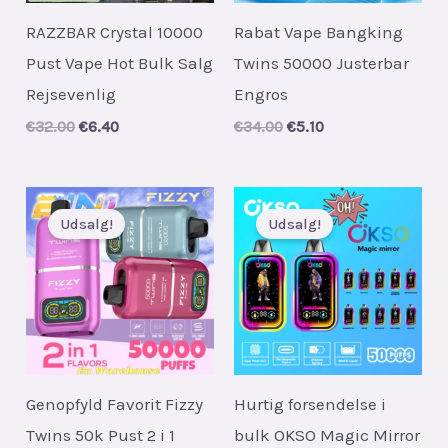
RAZZBAR Crystal 10000
Rabat Vape Bangking
Pust Vape Hot Bulk Salg
Twins 50000 Justerbar
Rejsevenlig
Engros
Original
Current
Original
Current
€
32.00
€
6.40
€
34.00
€
5.10
price
price
price
price
was:
is:
was:
is:
€32.00.
€6.40.
€34.00.
€5.10.
Udsalg!
Udsalg!
Genopfyld Favorit Fizzy
Hurtig forsendelse i
Twins 50k Pust 2 i 1
bulk OKSO Magic Mirror