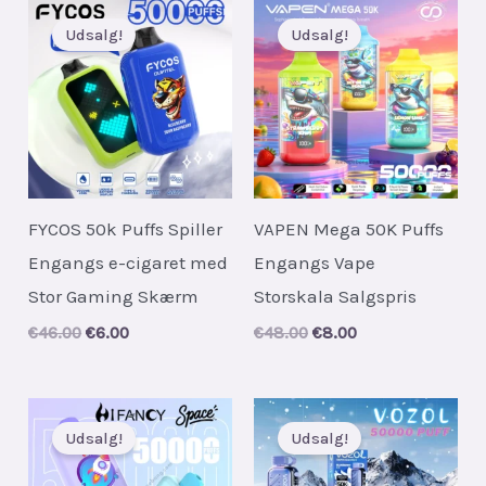
Udsalg!
Udsalg!
FYCOS 50k Puffs Spiller
VAPEN Mega 50K Puffs
Engangs e-cigaret med
Engangs Vape
Stor Gaming Skærm
Storskala Salgspris
Original
Current
Original
Current
€
46.00
€
6.00
€
48.00
€
8.00
price
price
price
price
was:
is:
was:
is:
€46.00.
€6.00.
€48.00.
€8.00.
Udsalg!
Udsalg!