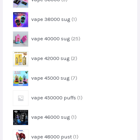
u
p
d
k
r
u
1
t
vape 38000 sug
1
o
k
p
e
d
t
r
r
u
2
vape 40000 sug
25
o
k
5
d
t
p
u
2
e
vape 42000 sug
2
r
k
p
r
o
t
r
d
7
vape 45000 sug
7
o
u
p
d
k
r
u
1
t
vape 450000 puffs
1
o
k
p
e
d
t
r
r
u
1
e
vape 46000 sug
1
o
k
p
r
d
t
r
u
1
e
vape 48000 pust
1
o