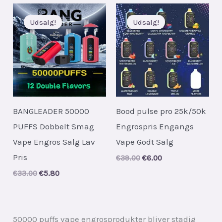
€36.00.
€5.90.
Udsalg!
Udsalg!
BANGLEADER 50000
Bood pulse pro 25k/50k
PUFFS Dobbelt Smag
Engrospris Engangs
Vape Engros Salg Lav
Vape Godt Salg
Pris
Original
Current
€
39.00
€
6.00
price
price
Original
Current
€
33.00
€
5.80
was:
is:
price
price
€39.00.
€6.00.
was:
is:
€33.00.
€5.80.
50000 puffs vape engrosprodukter bliver stadig