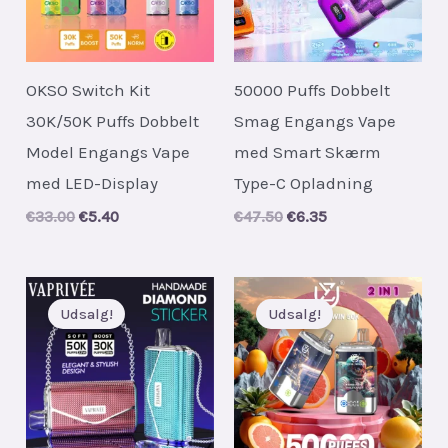
OKSO Switch Kit
50000 Puffs Dobbelt
30K/50K Puffs Dobbelt
Smag Engangs Vape
Model Engangs Vape
med Smart Skærm
med LED-Display
Type-C Opladning
Original
Current
Original
Current
€
33.00
€
5.40
€
47.50
€
6.35
price
price
price
price
was:
is:
was:
is:
€33.00.
€5.40.
€47.50.
€6.35.
Udsalg!
Udsalg!