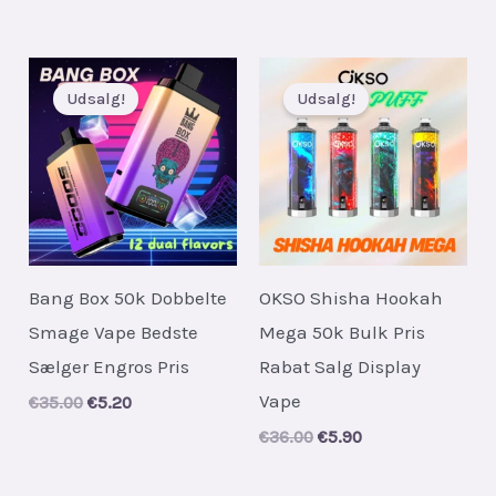
price
price
price
price
was:
is:
was:
is:
€32.00.
€4.90.
€43.00.
€6.10.
Udsalg!
Udsalg!
Bang Box 50k Dobbelte
OKSO Shisha Hookah
Smage Vape Bedste
Mega 50k Bulk Pris
Sælger Engros Pris
Rabat Salg Display
Vape
Original
Current
€
35.00
€
5.20
price
price
Original
Current
€
36.00
€
5.90
was:
is:
price
price
€35.00.
€5.20.
was:
is: