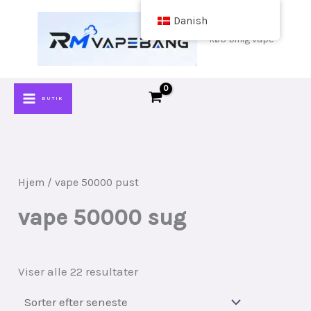
Spring
Danish
til
køb billig vape
indhold
BUTIK
Hjem
/ vape 50000 pust
vape 50000 sug
Sorteret
Viser alle 22 resultater
efter
seneste