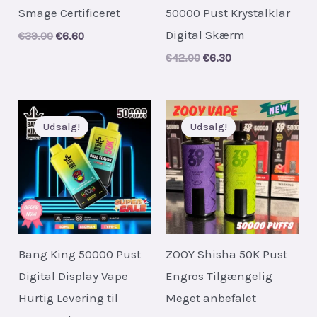
Smage Certificeret
50000 Pust Krystalklar
Digital Skærm
Original
Current
€
39.00
€
6.60
price
price
Original
Current
€
42.00
€
6.30
was:
is:
price
price
€39.00.
€6.60.
was:
is:
€42.00.
€6.30.
Udsalg!
Udsalg!
Bang King 50000 Pust
ZOOY Shisha 50K Pust
Digital Display Vape
Engros Tilgængelig
Hurtig Levering til
Meget anbefalet