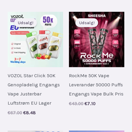
Udsalg!
Udsalg!
VOZOL Star Click 50K
RockMe 50K Vape
Genopladelig Engangs
Leverandør 50000 Puffs
Vape Justerbar
Engangs Vape Bulk Pris
Luftstrøm EU Lager
Original
Current
€
43.00
€
7.10
price
price
Original
Current
€
67.00
€
8.48
was:
is:
price
price
€43.00.
€7.10.
was:
is:
€67.00.
€8.48.