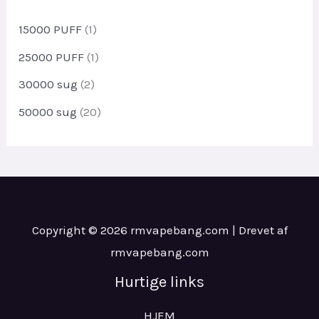
d
k
u
15000 PUFF
(1)
t
k
e
t
25000 PUFF
(1)
r
e
30000 sug
(2)
r
50000 sug
(20)
Copyright © 2026 rmvapebang.com | Drevet af
rmvapebang.com
Hurtige links
HJEM