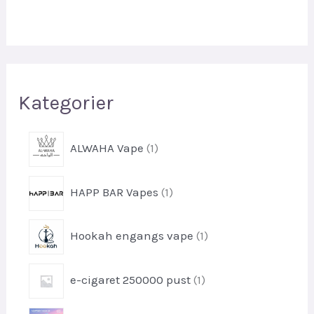
Kategorier
1
ALWAHA Vape
1
p
r
1
HAPP BAR Vapes
1
o
p
d
r
u
1
Hookah engangs vape
1
o
k
p
d
t
r
u
1
e-cigaret 250000 pust
1
o
k
p
d
t
r