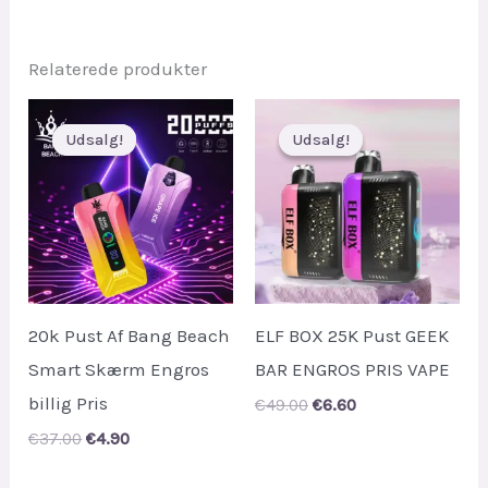
was:
is:
€16.00.
€2.30.
Relaterede produkter
Udsalg!
Udsalg!
Udsalg!
Udsalg!
20k Pust Af Bang Beach
ELF BOX 25K Pust GEEK
Smart Skærm Engros
BAR ENGROS PRIS VAPE
billig Pris
Original
Current
€
49.00
€
6.60
price
price
Original
Current
€
37.00
€
4.90
was:
is:
price
price
€49.00.
€6.60.
was:
is: