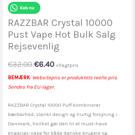
Køb nu
RAZZBAR Crystal 10000
Pust Vape Hot Bulk Salg
Rejsevenlig
Original
Current
€
32.00
€
6.40
+fragtpris
price
price
BEMÆRK
:
Websitepris er produktets reelle pris.
Sendes fra EU-lager.
was:
is:
RAZZBAR Crystal 10000 Puff kombinerer
€32.00.
€6.40.
bærbarhed, slankt design og hurtig forsyning i
Danmark, hvilket gør den til et must-have
engangs-vape for både danske brugere og