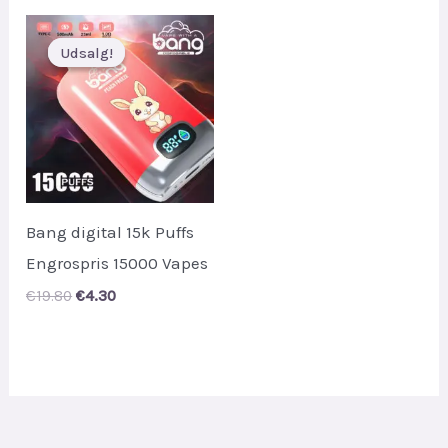
€37.00.
€4.90.
Udsalg!
Udsalg!
Bang digital 15k Puffs
Engrospris 15000 Vapes
Original
Current
€
19.80
€
4.30
price
price
was:
is:
€19.80.
€4.30.