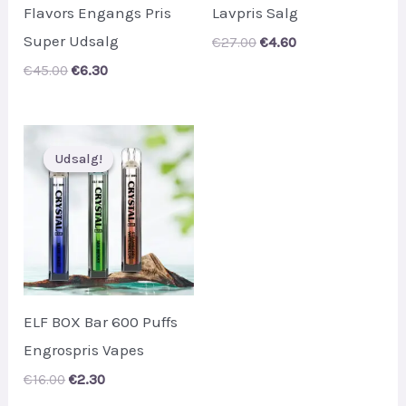
Flavors Engangs Pris
Lavpris Salg
Super Udsalg
Original
Current
€
27.00
€
4.60
price
price
Original
Current
€
45.00
€
6.30
was:
is:
price
price
€27.00.
€4.60.
was:
is:
€45.00.
€6.30.
Udsalg!
Udsalg!
ELF BOX Bar 600 Puffs
Engrospris Vapes
Original
Current
€
16.00
€
2.30
price
price