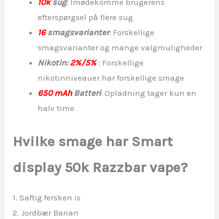
10k
sug
: Imødekomme brugerens
efterspørgsel på flere sug
16
smagsvarianter
: Forskellige
smagsvarianter og mange valgmuligheder
Nikotin:
2%/5%
: Forskellige
nikotinniveauer har forskellige smage
650 mAh
Batteri
: Opladning tager kun en
halv time
Hvilke smage har Smart
display 50k Razzbar vape?
1. Saftig fersken is
2. Jordbær Banan