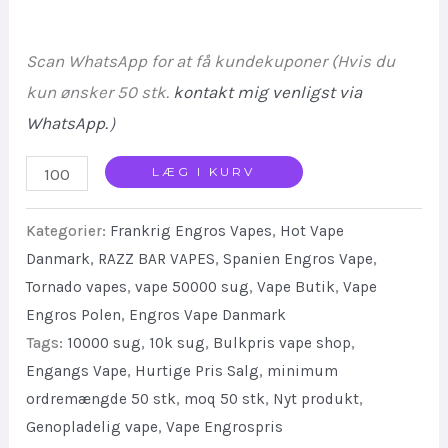
Scan WhatsApp for at få kundekuponer (Hvis du
kun ønsker 50 stk.
kontakt mig venligst via
WhatsApp.
）
RAZZBAR
LÆG I KURV
Crystal
Kategorier:
Frankrig Engros Vapes
,
Hot Vape
10000
Danmark
,
RAZZ BAR VAPES
,
Spanien Engros Vape
,
Puff
Tornado vapes
,
vape 50000 sug
,
Vape Butik
,
Vape
Vape
Engros Polen
,
Engros Vape Danmark
Hot
Tags:
10000 sug
,
10k sug
,
Bulkpris vape shop
,
Bulk
Engangs Vape
,
Hurtige Pris Salg
,
minimum
Sale
ordremængde 50 stk
,
moq 50 stk
,
Nyt produkt
,
Travel
Genopladelig vape
,
Vape Engrospris