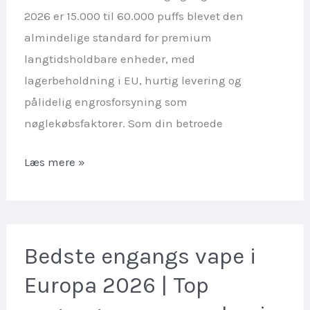
2026 er 15.000 til 60.000 puffs blevet den
almindelige standard for premium
langtidsholdbare enheder, med
lagerbeholdning i EU, hurtig levering og
pålidelig engrosforsyning som
nøglekøbsfaktorer. Som din betroede
Bedste
Læs mere »
High-
Puff
Engangs
Vapes
Bedste engangs vape i
Europa
Europa 2026 | Top
2026