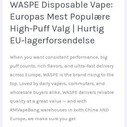
engangs-
WASPE Disposable Vape:
vape?
Europas Mest Populære
Komplet
High-Puff Valg | Hurtig
guide
til
EU-lagerforsendelse
brugere
af
When you want consistent performance, big
høj
puff counts, rich flavors, and ultra-fast delivery
puff
across Europe, WASPE is the brand rising to the
vape
top. Loved by daily vapers, commuters, and
wholesale buyers alike, WASPE delivers reliable
quality at a great value — and with
RMVapeBang warehouses in both China AND
Europe, we make sure you get