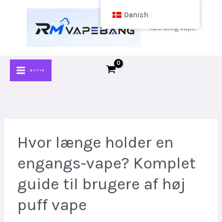
Spring
Danish
til
køb billig vape
indhold
BUTIK
Hvor længe holder en
engangs-vape? Komplet
guide til brugere af høj
puff vape