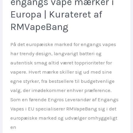
engangs vape mærker i
|
Top
Europa | Kurateret af
Langvarige
RMVapeBang
Vape
Mærker
På det europæiske marked for engangs vapes
har trendy design, langvarigt batteri og
autentisk smag altid været topprioriteter for
vapere. Hvert mærke skiller sig ud med sine
egne styrker, fra bestsellere til budgetvenlige
valg, der imødekommer enhver præference.
Som en førende Engros Leverandør af Engangs
Vapes i EU specialiserer RMVapeBang sig i det
europæiske marked og udvælger omhyggeligt
en