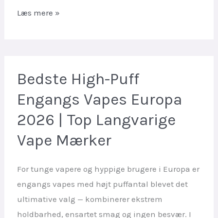
WASPE
Læs mere »
Disposable
Vape:
Europas
Mest
Bedste High-Puff
Populære
Engangs Vapes Europa
High-
2026 | Top Langvarige
Puff
Valg
Vape Mærker
|
Hurtig
For tunge vapere og hyppige brugere i Europa er
EU-
engangs vapes med højt puffantal blevet det
lagerforsendelse
ultimative valg — kombinerer ekstrem
holdbarhed, ensartet smag og ingen besvær. I