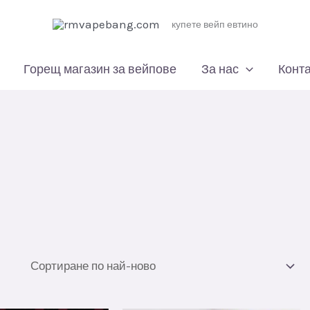
купете вейп евтино
Горещ магазин за вейпове
За нас
Конта