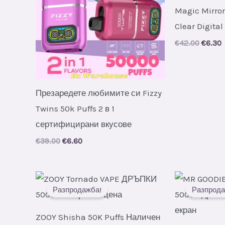
Magic Mirror
Clear Digital
Origin
C
€
42.00
€
6.30
price
p
was:
i
€42.00
€
Презаредете любимите си Fizzy
Twins 50k Puffs 2 в 1
сертифицирани вкусове
Original
Current
€
39.00
€
6.60
price
price
was:
is:
€39.00.
€6.60.
Разпродажба!
Разпрода
ZOOY Shisha 50K Puffs Наличен