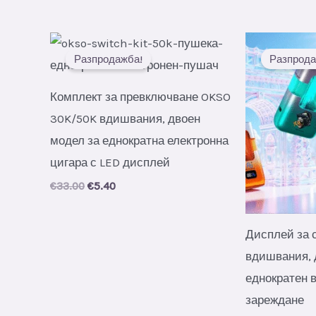
price
price
was:
is:
€48.00.
€8.00.
Разпродажба!
Разпрода
Комплект за превключване OKSO
30K/50K вдишвания, двоен
модел за еднократна електронна
цигара с LED дисплей
Original
Current
€
33.00
€
5.40
price
price
was:
is:
€33.00.
€5.40.
Дисплей за 
вдишвания,
еднократен в
зареждане