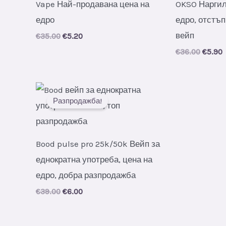
Vape Най-продавана цена на
OKSO Наргил
едро
едро, отстъп
вейп
Original
Current
€
35.00
€
5.20
price
price
Origin
C
€
36.00
€
5.90
was:
is:
price
p
€35.00.
€5.20.
was:
i
€36.00
€
Разпродажба!
Bood pulse pro 25k/50k Вейп за
еднократна употреба, цена на
едро, добра разпродажба
Original
Current
€
39.00
€
6.00
price
price
was:
is:
€39.00.
€6.00.