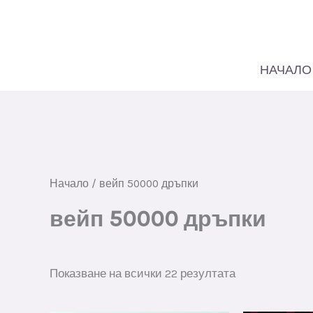
Премини
към
съдържанието
НАЧАЛО
Начало
/ вейп 50000 дръпки
вейп 50000 дръпки
Сортирани
Показване на всички 22 резултата
по
най-
нови