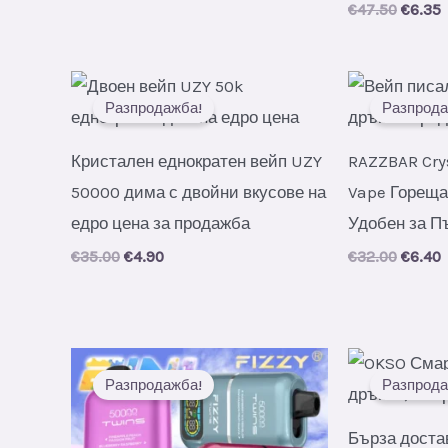
Origin
C
€
47.50
€
6.35
price
p
was:
i
€47.50
€
Разпродажба!
Разпрода
Кристален еднократен вейп UZY
RAZZBAR Crys
50000 дима с двойни вкусове на
Vape Гореща
едро цена за продажба
Удобен за П
Original
Current
Origin
C
€
35.00
€
4.90
€
32.00
€
6.40
price
price
price
p
was:
is:
was:
i
€35.00.
€4.90.
€32.00
€
Разпродажба!
Разпрода
Бърза доста