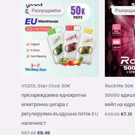
Разпродажба!
Разпрода
VOZOL Star Click 50K
RockMe 50K 
презареждаема еднократна
50000 вдишв
електронна цигара с
вейп на едро
регулируема въздушна поток EU
Origin
C
€
43.00
€
7.10
price
p
наличност
was:
i
€43.00
€
Original
Current
€
67.00
€
8.48