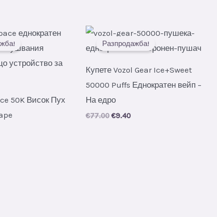
жба!
Разпродажба!
Купете Vozol Gear Ice+Sweet
50000 Puffs Еднократен вейп –
ce 50K Висок Пух
На едро
Vape
Original
Current
€
77.00
€
9.40
price
price
al
Current
was:
is:
price
€77.00.
€9.40.
s:
.
€6.85.