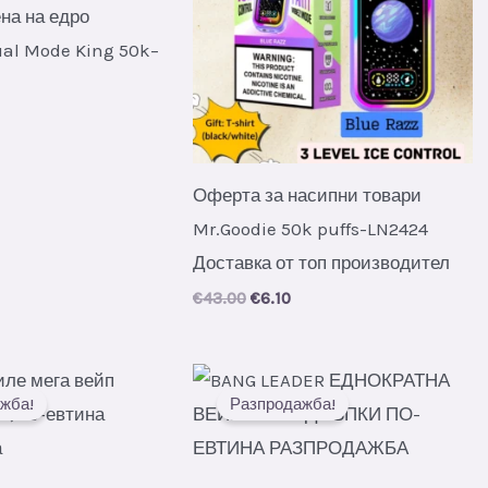
на на едро
ual Mode King 50k–
al
urrent
rice
s:
.
4.90.
Оферта за насипни товари
Mr.Goodie 50k puffs-LN2424
Доставка от топ производител
Original
Current
€
43.00
€
6.10
price
price
was:
is:
€43.00.
€6.10.
жба!
Разпродажба!