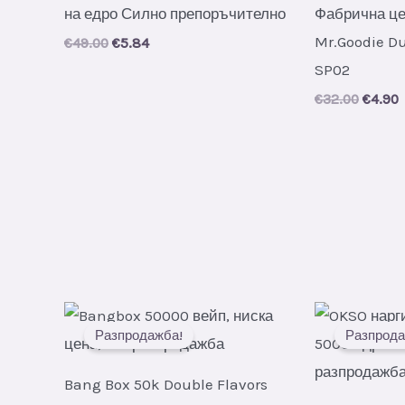
на едро Силно препоръчително
Фабрична це
Mr.Goodie D
Original
Current
€
49.00
€
5.84
price
price
SP02
was:
is:
€49.00.
€5.84.
Origin
C
€
32.00
€
4.90
price
p
was:
i
€32.00
€
Разпродажба!
Разпрода
Bang Box 50k Double Flavors