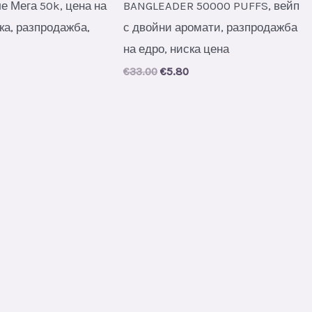
е Мега 50k, цена на
BANGLEADER 50000 PUFFS, вейп
ка, разпродажба,
с двойни аромати, разпродажба
на едро, ниска цена
al
urrent
Original
Current
€
33.00
€
5.80
rice
price
price
s:
was:
is:
.
5.90.
€33.00.
€5.80.