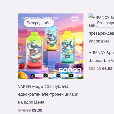
price
price
was:
is:
€67.00.
€8.48.
Разпродажба!
Разпрода
HIFANCY Spa
disposable 
Origin
€
55.00
€
6.85
price
was:
i
€55.00
VAPEN Mega 50K Пушача
еднократен електронен цигари
на едро Цена
Original
Current
€
48.00
€
8.00