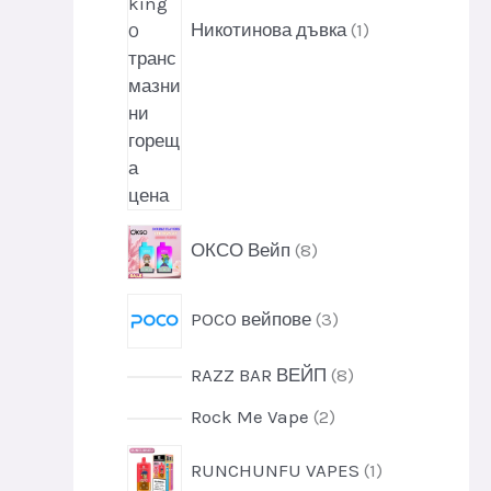
у
и
к
Никотинова дъвка
1
т
8
ОКСО Вейп
8
п
р
3
POCO вейпове
3
о
п
д
р
у
8
RAZZ BAR ВЕЙП
8
о
к
п
д
2
Rock Me Vape
2
т
р
у
п
и
о
1
к
RUNCHUNFU VAPES
1
р
д
п