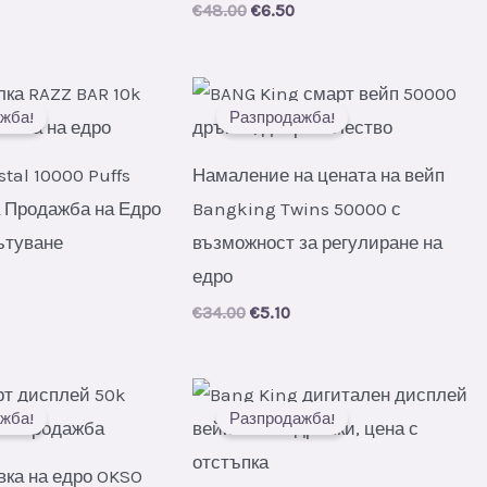
al
urrent
Original
Current
€
48.00
€
6.50
rice
price
price
s:
was:
is:
.
6.35.
€48.00.
€6.50.
жба!
Разпродажба!
tal 10000 Puffs
Намаление на цената на вейп
 Продажба на Едро
Bangking Twins 50000 с
ътуване
възможност за регулиране на
едро
al
urrent
rice
Original
Current
€
34.00
€
5.10
s:
price
price
.
6.40.
was:
is:
€34.00.
€5.10.
жба!
Разпродажба!
вка на едро OKSO