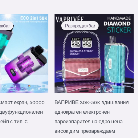
жба!
Разпродажба!
смарт екран, 50000
ВАПРИВЕ 30K-50K вдишвания
 двуфункционален
еднократен електронен
ейп с тип-C
пароизпарител на едро цена
висок дим презареждаем