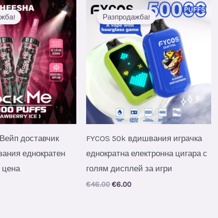
жба!
Разпродажба!
Вейп доставчик
FYCOS 50k вдишвания играчка
ания еднократен
еднократна електронна цигара с
 цена
голям дисплей за игри
al
urrent
Original
Current
€
46.00
€
6.00
rice
price
price
s:
was:
is:
.
7.10.
€46.00.
€6.00.