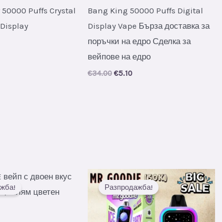
 50000 Puffs Crystal
Bang King 50000 Puffs Digital
 Display
Display Vape Бърза доставка за
поръчки на едро Сделка за
al
urrent
rice
вейпове на едро
s:
.
6.30.
Original
Current
€
34.00
€
5.10
price
price
was:
is:
€34.00.
€5.10.
жба!
Разпродажба!