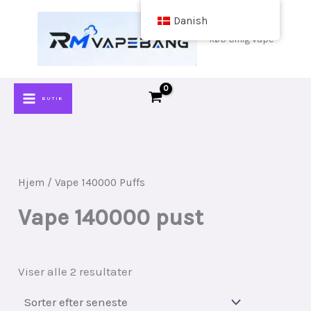
Spring
Danish
til
køb billig vape
indhold
BUTIK
Hjem
/ Vape 140000 Puffs
Vape 140000 pust
Sorteret
Viser alle 2 resultater
efter
seneste