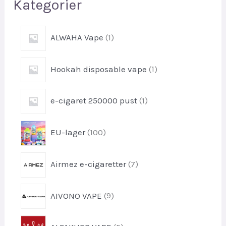
Kategorier
1
ALWAHA Vape
1
p
r
1
Hookah disposable vape
1
o
p
d
r
u
1
e-cigaret 250000 pust
1
o
k
p
d
t
r
u
1
EU-lager
100
o
k
0
d
t
0
u
7
Airmez e-cigaretter
7
p
k
p
r
t
r
o
9
AIVONO VAPE
9
o
d
p
d
u
r
u
5