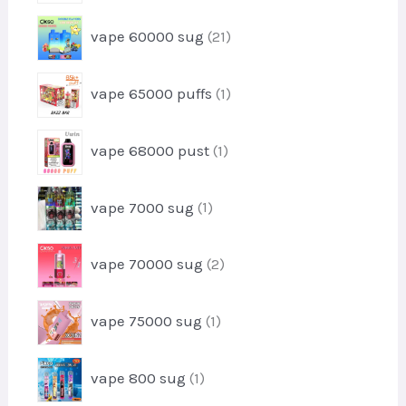
o
t
r
d
2
vape 60000 sug
21
o
u
1
d
k
p
u
1
t
vape 65000 puffs
1
r
k
p
e
o
t
r
r
d
1
vape 68000 pust
1
o
u
p
d
k
r
u
1
t
vape 7000 sug
1
o
k
p
e
d
t
r
r
u
2
vape 70000 sug
2
o
k
p
d
t
r
u
1
vape 75000 sug
1
o
k
p
d
t
r
u
1
vape 800 sug
1
o
k
p
d