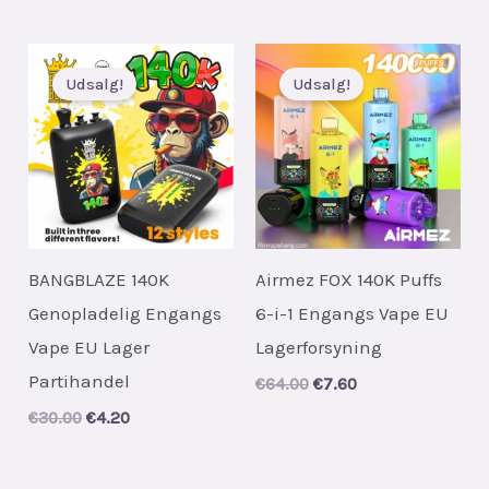
Udsalg!
Udsalg!
BANGBLAZE 140K
Airmez FOX 140K Puffs
Genopladelig Engangs
6-i-1 Engangs Vape EU
Vape EU Lager
Lagerforsyning
Partihandel
Original
Current
€
64.00
€
7.60
price
price
Original
Current
€
30.00
€
4.20
was:
is:
price
price
€64.00.
€7.60.
was:
is:
€30.00.
€4.20.