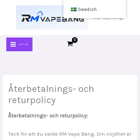
Hoppa
Swedish
till
köp vape billigt
innehåll
BUTIK
Återbetalnings- och
returpolicy
Återbetalnings- och returpolicy:
Tack för att du valde RM Vape Bang. Din nöjdhet är