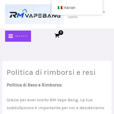
Vai
Italian
al
acquista vape a basso
costo
contenuto
NEGOZIO
Politica di rimborsi e resi
Politica di Reso e Rimborso:
Grazie per aver scelto RM Vape Bang. La tua
soddisfazione è importante per noi e desideriamo