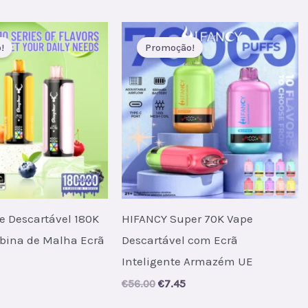
s:
.
6.20.
!
Promoção!
e Descartável 180K
HIFANCY Super 70K Vape
obina de Malha Ecrã
Descartável com Ecrã
Inteligente Armazém UE
al
Current
Original
Current
€
56.00
€
7.45
price
price
price