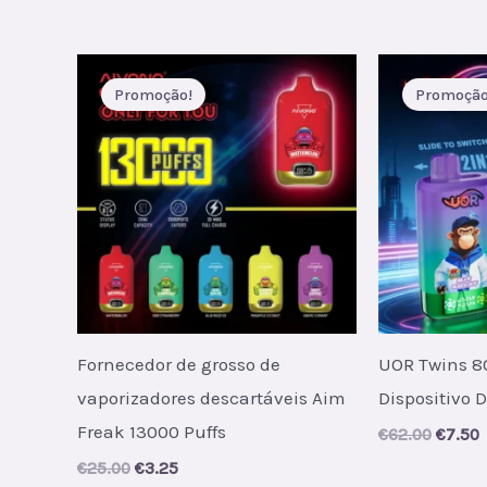
price
price
price
was:
is:
was:
i
€65.00.
€7.60.
€85.00
Promoção!
Promoção
Fornecedor de grosso de
UOR Twins 8
vaporizadores descartáveis Aim
Dispositivo D
Freak 13000 Puffs
Origin
C
€
62.00
€
7.50
price
p
Original
Current
€
25.00
€
3.25
was:
i