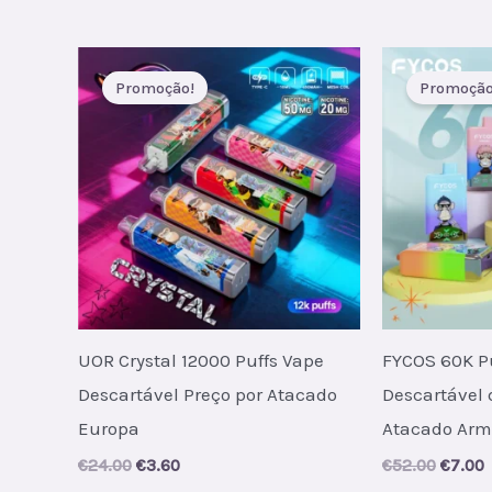
price
price
€62.00
€
was:
is:
€25.00.
€3.25.
Promoção!
Promoção
UOR Crystal 12000 Puffs Vape
FYCOS 60K P
Descartável Preço por Atacado
Descartável 
Europa
Atacado Ar
Original
Current
Origin
C
€
24.00
€
3.60
€
52.00
€
7.00
price
price
price
p