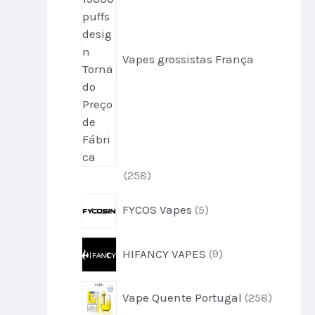
u
s
t
o
s
Vapes grossistas França
2
258
5
5
FYCOS Vapes
5
8
p
p
r
r
9
HIFANCY VAPES
9
o
o
p
d
d
r
u
2
u
Vape Quente Portugal
258
o
t
5
t