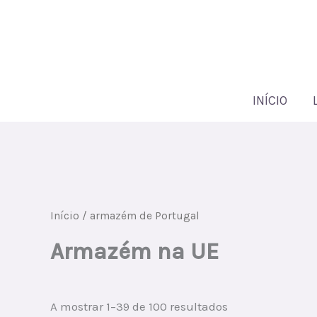
Ir
para
o
conteúdo
INÍCIO
Início
/ armazém de Portugal
Armazém na UE
Ordenado
A mostrar 1–39 de 100 resultados