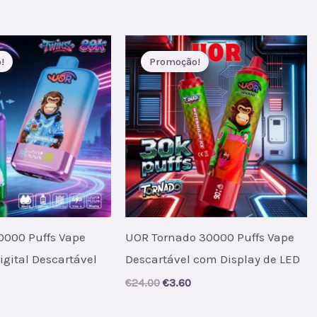
price
price
price
s:
was:
is:
.
€9.35.
€70.00.
€8.70.
!
Promoção!
0000 Puffs Vape
UOR Tornado 30000 Puffs Vape
igital Descartável
Descartável com Display de LED
al
urrent
Original
Current
€
24.00
€
3.60
rice
price
price
s:
was:
is: