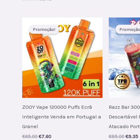
was:
i
price
price
€78.00
was:
is:
€67.00.
€8.48.
Promoção!
Promoção
ZOOY Vape 120000 Puffs Ecrã
Razz Bar 300
Inteligente Venda em Portugal a
Descartável 
Granel
Atacado Por
Original
Current
Origin
€
65.00
€
7.60
€
85.00
€
9.35