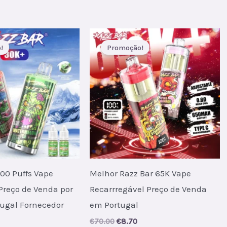
s:
was:
is:
.
€8.90.
€56.00.
€7.45.
!
Promoção!
00 Puffs Vape
Melhor Razz Bar 65K Vape
Preço de Venda por
Recarrregável Preço de Venda
tugal Fornecedor
em Portugal
al
Current
Original
Current
€
70.00
€
8.70