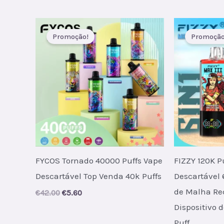
was:
is:
was:
i
€24.00.
€3.60.
€52.00
€
Promoção!
Promoção
FYCOS Tornado 40000 Puffs Vape
FIZZY 120K P
Descartável Top Venda 40k Puffs
Descartável
de Malha Re
Original
Current
€
42.00
€
5.60
price
price
Dispositivo 
was:
is:
€42.00.
€5.60.
Puff