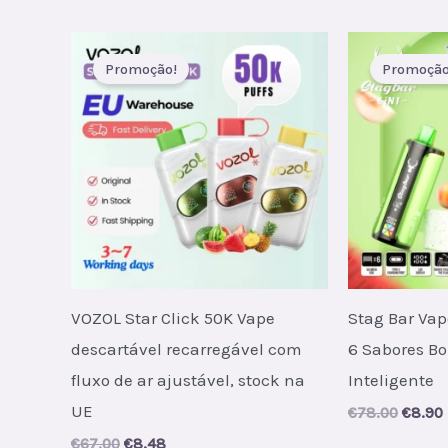
was:
i
€45.00
€
Promoção!
Promoção
VOZOL Star Click 50K Vape
Stag Bar Vap
descartável recarregável com
6 Sabores B
fluxo de ar ajustável, stock na
Inteligente
UE
Origin
€
78.00
€
8.90
price
Original
Current
€
67.00
€
8.48