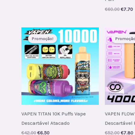
Origin
C
€
60.00
€
7.70
price
p
was:
i
€60.00
€
Promoção!
Promoção
VAPEN TITAN 10K Puffs Vape
VAPEN FLOW 
Descartável Atacado
Descartável 
Original
Current
Origin
€
42.00
€
6.50
€
52.00
€
7.80