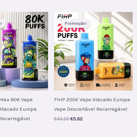
!
Promoção!
 Max 80K Vape
FIHP 200K Vape Atacado Europa
 Atacado Europa
Vape Descartável Recarregável
Recarregável
Original
Current
€
43.00
€
5.62
price
price
al
urrent
was:
is:
rice
€43.00.
€5.62.