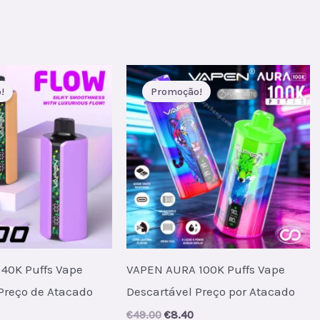
was:
is:
€58.00.
€8.00.
al
urrent
rice
s:
.
7.70.
!
Promoção!
40K Puffs Vape
VAPEN AURA 100K Puffs Vape
Preço de Atacado
Descartável Preço por Atacado
al
Current
Original
Current
€
49.00
€
8.40