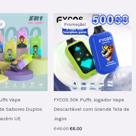
.
7.50.
€24.00.
€3.60.
!
Promoção!
uffs Vape
FYCOS 50k Puffs Jogador Vape
de Sabores Duplos
Descartável com Grande Tela de
mazém UE
Jogos
al
urrent
Original
Current
€
46.00
€
6.00
rice
price
price