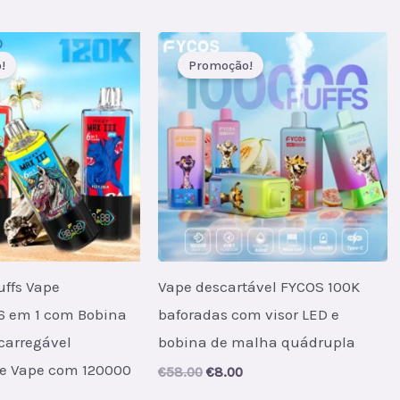
s:
was:
is:
.
7.00.
€46.00.
€6.00.
!
Promoção!
uffs Vape
Vape descartável FYCOS 100K
 6 em 1 com Bobina
baforadas com visor LED e
carregável
bobina de malha quádrupla
de Vape com 120000
Original
Current
€
58.00
€
8.00
price
price