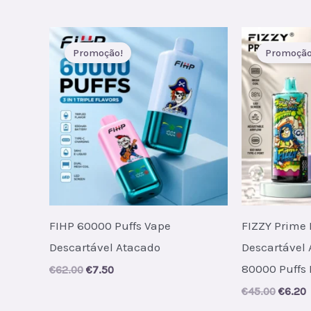
por
mais
recente
Promoção!
Promoção
FIHP 60000 Puffs Vape
FIZZY Prime
Descartável Atacado
Descartável
80000 Puffs 
Original
Current
€
62.00
€
7.50
price
price
Origin
C
€
45.00
€
6.20
was:
is:
price
p
€62.00.
€7.50.