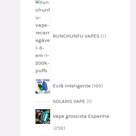
s
d
1
t
o
u
p
o
d
t
r
s
u
o
o
t
s
d
o
RUNCHUNFU VAPES
1
u
s
t
o
1
Ecrã Inteligente
169
6
9
1
SOLARIS VAPE
1
p
p
r
Vape grossista Espanha
r
o
o
d
2
258
d
u
5