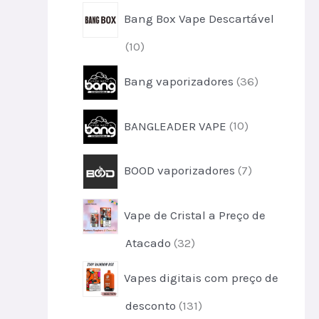
o
r
u
s
Bang Box Vape Descartável
o
t
d
o
1
10
u
s
0
t
3
Bang vaporizadores
36
p
o
6
r
s
p
o
1
BANGLEADER VAPE
10
r
d
0
o
u
p
d
7
t
BOOD vaporizadores
7
r
u
p
o
o
t
r
s
d
o
Vape de Cristal a Preço de
o
u
s
d
t
3
Atacado
32
u
o
2
t
s
Vapes digitais com preço de
p
o
r
s
1
desconto
131
o