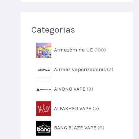
i
s
a
Categorias
r
1
Armazém na UE
100
0
0
7
Airmez vaporizadores
7
p
p
r
r
o
9
AIVONO VAPE
9
o
d
p
d
u
r
u
5
t
ALFAKHER VAPE
5
o
t
p
o
d
o
r
s
u
6
s
BANG BLAZE VAPE
6
o
t
p
d