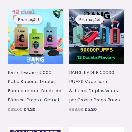
was:
is:
€40.00.
€6.20.
Promoção!
Promoção!
Bang Leader 45000
BANGLEADER 50000
Puffs Sabores Duplos
PUFFS Vape com
Fornecimento Direto de
Sabores Duplos Venda
Fábrica Preço a Granel
por Grosso Preço Baixo
Original
Current
Original
Current
€
28.00
€
4.20
€
33.00
€
5.80
price
price
price
price
was:
is:
was:
is:
€28.00.
€4.20.
€33.00.
€5.80.