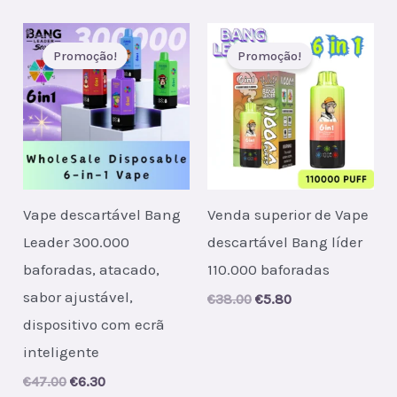
was:
is:
was:
is:
€47.00.
€6.40.
€40.00.
€5.90.
Promoção!
Promoção!
Vape descartável Bang
Venda superior de Vape
Leader 300.000
descartável Bang líder
baforadas, atacado,
110.000 baforadas
sabor ajustável,
Original
Current
€
38.00
€
5.80
price
price
dispositivo com ecrã
was:
is:
€38.00.
€5.80.
inteligente
Original
Current
€
47.00
€
6.30