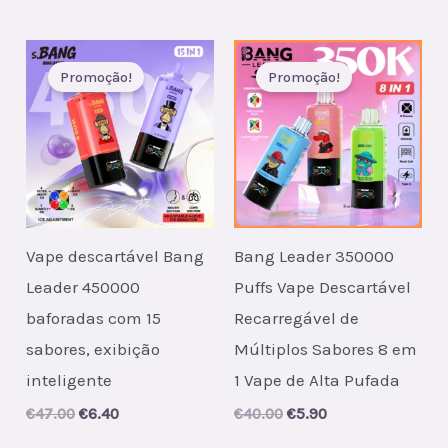
Promoção!
Promoção!
Vape descartável Bang
Bang Leader 350000
Leader 450000
Puffs Vape Descartável
baforadas com 15
Recarregável de
sabores, exibição
Múltiplos Sabores 8 em
inteligente
1 Vape de Alta Pufada
Original
Current
Original
Current
€
47.00
€
6.40
€
40.00
€
5.90
price
price
price
price