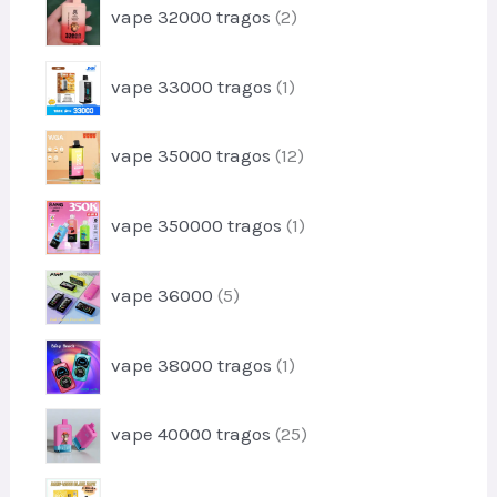
u
2
s
vape 32000 tragos
2
o
t
p
d
o
r
u
1
s
vape 33000 tragos
1
o
t
p
d
o
r
u
1
vape 35000 tragos
12
o
t
2
d
o
p
u
1
s
vape 350000 tragos
1
r
t
p
o
o
r
d
5
vape 36000
5
o
u
p
d
t
r
u
1
o
vape 38000 tragos
1
o
t
p
s
d
o
r
u
2
vape 40000 tragos
25
o
t
5
d
o
p
u
2