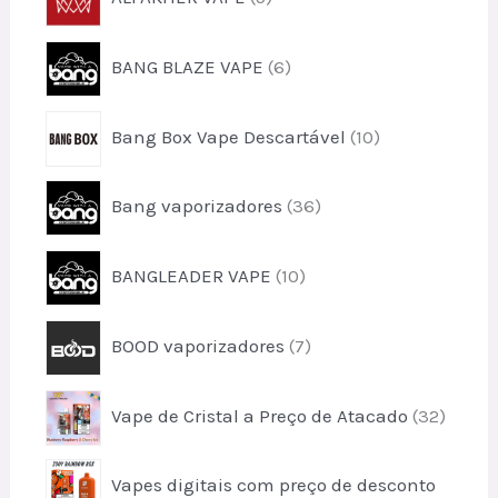
t
p
o
d
o
r
s
u
6
s
BANG BLAZE VAPE
6
o
t
p
d
o
r
u
1
s
Bang Box Vape Descartável
10
o
t
0
d
o
p
u
3
s
Bang vaporizadores
36
r
t
6
o
o
p
d
1
s
BANGLEADER VAPE
10
r
u
0
o
t
p
d
7
o
BOOD vaporizadores
7
r
u
p
s
o
t
r
d
3
o
Vape de Cristal a Preço de Atacado
32
o
u
2
s
d
t
p
u
o
Vapes digitais com preço de desconto
r