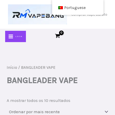
Ir
Portuguese
para
comprar vape barato
o
conteúdo
LOJA
Início
/ BANGLEADER VAPE
BANGLEADER VAPE
Ordenado
A mostrar todos os 10 resultados
por
mais
recente