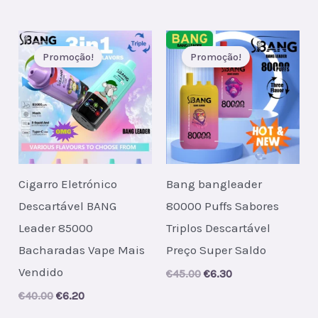
price
price
was:
is:
€47.00.
€6.30.
Promoção!
Promoção!
Cigarro Eletrónico
Bang bangleader
Descartável BANG
80000 Puffs Sabores
Leader 85000
Triplos Descartável
Bacharadas Vape Mais
Preço Super Saldo
Vendido
Original
Current
€
45.00
€
6.30
price
price
Original
Current
€
40.00
€
6.20
was:
is:
price
price
€45.00.
€6.30.