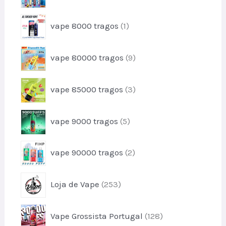
t
p
d
o
r
u
1
s
vape 8000 tragos
1
o
t
p
d
o
r
u
9
vape 80000 tragos
9
o
t
p
d
o
r
u
3
vape 85000 tragos
3
o
t
p
d
o
r
u
5
vape 9000 tragos
5
o
t
p
d
o
r
u
2
s
vape 90000 tragos
2
o
t
p
d
o
r
u
2
s
Loja de Vape
253
o
t
5
d
o
3
u
1
s
Vape Grossista Portugal
128
p
t
2