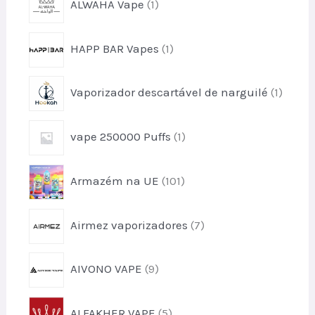
ALWAHA Vape
1
p
r
1
HAPP BAR Vapes
1
o
p
d
r
u
1
Vaporizador descartável de narguilé
1
o
t
p
d
o
r
u
1
vape 250000 Puffs
1
o
t
p
d
o
r
u
1
Armazém na UE
101
o
t
0
d
o
1
u
7
Airmez vaporizadores
7
p
t
p
r
o
r
o
9
AIVONO VAPE
9
o
d
p
d
u
r
u
5
t
ALFAKHER VAPE
5
o