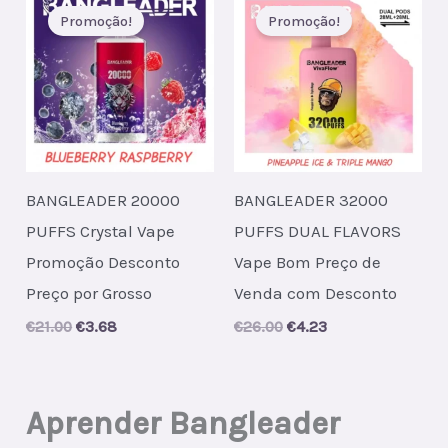
Promoção!
Promoção!
BANGLEADER 20000
BANGLEADER 32000
PUFFS Crystal Vape
PUFFS DUAL FLAVORS
Promoção Desconto
Vape Bom Preço de
Preço por Grosso
Venda com Desconto
Original
Current
Original
Current
€
21.00
€
3.68
€
26.00
€
4.23
price
price
price
price
was:
is:
was:
is:
€21.00.
€3.68.
€26.00.
€4.23.
Aprender Bangleader