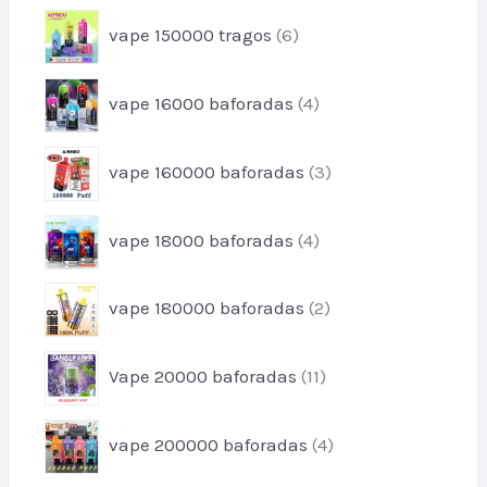
o
p
u
6
vape 150000 tragos
6
r
t
p
o
o
r
d
4
s
vape 16000 baforadas
4
o
u
p
d
t
r
u
3
o
vape 160000 baforadas
3
o
t
p
s
d
o
r
u
4
s
vape 18000 baforadas
4
o
t
p
d
o
r
u
2
s
vape 180000 baforadas
2
o
t
p
d
o
r
u
1
s
Vape 20000 baforadas
11
o
t
1
d
o
p
u
4
s
vape 200000 baforadas
4
r
t
p
o
o
r