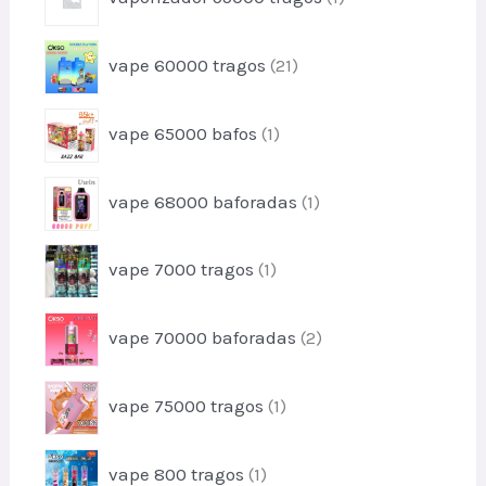
t
p
o
o
r
d
2
vape 60000 tragos
21
o
u
1
d
t
p
u
1
o
vape 65000 bafos
1
r
t
p
s
o
o
r
d
1
vape 68000 baforadas
1
o
u
p
d
t
r
u
1
o
vape 7000 tragos
1
o
t
p
s
d
o
r
u
2
vape 70000 baforadas
2
o
t
p
d
o
r
u
1
vape 75000 tragos
1
o
t
p
d
o
r
u
1
vape 800 tragos
1
o