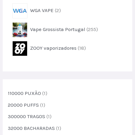
o
r
u
2
s
WGA VAPE
2
o
t
p
d
o
r
u
2
Vape Grossista Portugal
255
o
t
5
d
o
5
u
1
s
ZOOY vaporizadores
18
p
t
8
r
o
p
o
s
r
d
o
u
d
t
u
110000 PUXÃO
(1)
o
t
s
o
20000 PUFFS
(1)
s
300000 TRAGOS
(1)
32000 BACHARADAS
(1)