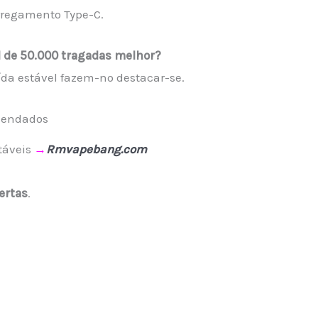
rregamento Type-C.
l de 50.000 tragadas melhor?
da estável fazem-no destacar-se.
omendados
táveis
→
Rmvapebang.com
ertas
.