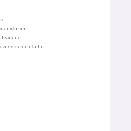
pe
era reduzido
atividade
 vendas no retalho