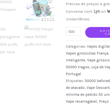
Precisa de preços a gr
Converse com
Lyn
on
W
instantâneo.
FYCOS
ADI
C
50k
Puffs
Categorias:
Vapes digita
Player
Vapes grossistas França
Inteligente
,
Vape grossis
Disposable
50000 tragos
,
Loja de Va
disposable
Portugal
vape
Etiquetas:
50000 bafora
with
de atacado
,
Vape Descart
Large
mínima de pedido 50 un
Gaming
Vape recarregável
,
Preço
Display