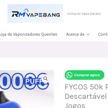
comprar vape barato
Loja de Vaporizadores Quentes
Acerca de
Cont
Comprar agora
FYCOS 50k P
Descartável
Jogos