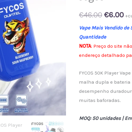
Original
Cu
€
46.00
€
6.00
+c
price
pr
Vape Mais Vendido de
Quantidade
was:
is:
NOTA
: Preço do site não
€46.00.
€6
endereço detalhado par
FYCOS 50K Player Vape
malha dupla e bateria 
desempenho duradouro 
muitas baforadas.
MOQ: 50 unidades | Env