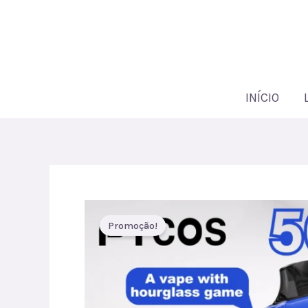
Ir
para
o
conteúdo
INÍCIO
Promoção!