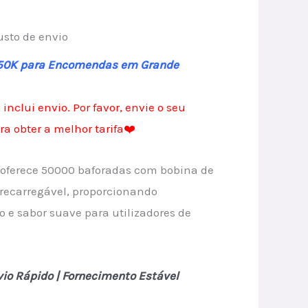
rrent
usto de envio
ice
 50K para Encomendas em Grande
 inclui envio. Por favor, envie o seu
.00.
a obter a melhor tarifa❤️
 oferece 50000 baforadas com bobina de
recarregável, proporcionando
e sabor suave para utilizadores de
io Rápido | Fornecimento Estável