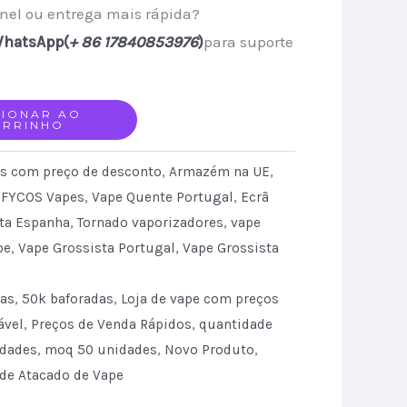
anel ou entrega mais rápida?
hatsApp(
+ 86 17840853976
)
para suporte
CIONAR AO
ARRINHO
is com preço de desconto
,
Armazém na UE
,
,
FYCOS Vapes
,
Vape Quente Portugal
,
Ecrã
ta Espanha
,
Tornado vaporizadores
,
vape
pe
,
Vape Grossista Portugal
,
Vape Grossista
das
,
50k baforadas
,
Loja de vape com preços
ável
,
Preços de Venda Rápidos
,
quantidade
idades
,
moq 50 unidades
,
Novo Produto
,
 de Atacado de Vape