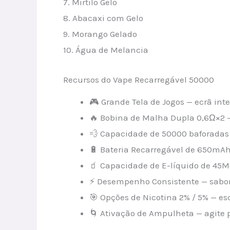
7. Mirtilo Gelo
8. Abacaxi com Gelo
9. Morango Gelado
10. Água de Melancia
Recursos do Vape Recarregável 50000
🎮 Grande Tela de Jogos — ecrã int
🔥 Bobina de Malha Dupla 0,6Ω×2 —
💨 Capacidade de 50000 baforadas 
🔋 Bateria Recarregável de 650mAh
🧃 Capacidade de E-líquido de 45
⚡ Desempenho Consistente — sabor 
🎯 Opções de Nicotina 2% / 5% — esc
🌀 Ativação de Ampulheta — agite p