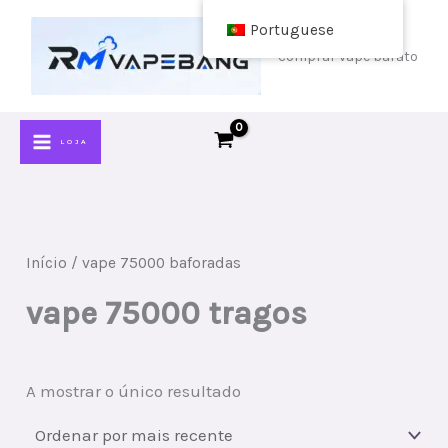
Ir
Portuguese
para
comprar vape barato
o
conteúdo
LOJA
Início
/ vape 75000 baforadas
vape 75000 tragos
A mostrar o único resultado