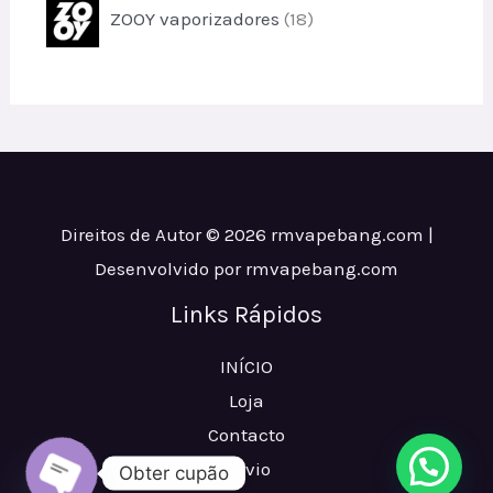
u
1
s
ZOOY vaporizadores
18
p
t
8
r
o
p
o
s
r
d
o
u
d
t
u
o
t
s
o
Direitos de Autor © 2026 rmvapebang.com |
s
Desenvolvido por rmvapebang.com
Links Rápidos
INÍCIO
Loja
Contacto
Envio
Obter cupão