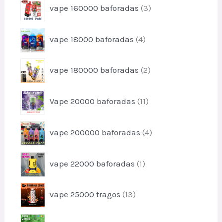
u
3
o
vape 160000 baforadas
3
o
t
p
s
d
o
r
u
4
s
vape 18000 baforadas
4
o
t
p
d
o
r
u
2
s
vape 180000 baforadas
2
o
t
p
d
o
r
u
1
s
Vape 20000 baforadas
11
o
t
1
d
o
p
u
4
s
vape 200000 baforadas
4
r
t
p
o
o
r
d
1
s
vape 22000 baforadas
1
o
u
p
d
t
r
u
1
o
vape 25000 tragos
13
o
t
3
s
d
o
p
u
3