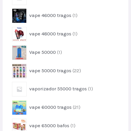
t
p
s
d
o
r
u
1
s
vape 46000 tragos
1
o
t
p
d
o
r
u
1
s
vape 48000 tragos
1
o
t
p
d
o
r
u
1
Vape 50000
1
o
t
p
d
o
r
u
2
vape 50000 tragos
22
o
t
2
d
o
p
u
1
vaporizador 55000 tragos
1
r
t
p
o
o
r
d
2
vape 60000 tragos
21
o
u
1
d
t
p
u
1
o
vape 65000 bafos
1
r
t
p