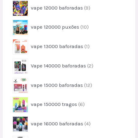
u
9
s
vape 12000 baforadas
9
o
t
p
d
o
r
u
1
s
vape 120000 puxões
10
o
t
0
d
o
p
u
1
s
vape 13000 baforadas
1
r
t
p
o
o
r
d
2
s
Vape 140000 baforadas
2
o
u
p
d
t
r
u
1
o
vape 15000 baforadas
12
o
t
2
s
d
o
p
u
6
vape 150000 tragos
6
r
t
p
o
o
r
d
4
s
vape 16000 baforadas
4
o
u
p
d
t
r