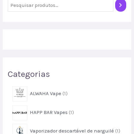
P
e
s
q
u
i
s
Categorias
a
r
1
ALWAHA Vape
1
p
r
1
HAPP BAR Vapes
1
o
p
d
r
u
1
Vaporizador descartável de narguilé
1
o