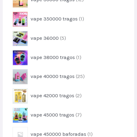
t
2
d
o
p
u
1
s
vape 350000 tragos
1
r
t
p
o
o
r
d
5
vape 36000
5
o
u
p
d
t
r
u
1
o
vape 38000 tragos
1
o
t
p
s
d
o
r
u
2
vape 40000 tragos
25
o
t
5
d
o
p
u
2
s
vape 42000 tragos
2
r
t
p
o
o
r
d
7
vape 45000 tragos
7
o
u
p
d
t
r
u
1
o
vape 450000 baforadas
1
o