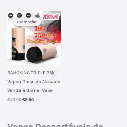
Promoção!
BANGKING TRIPLE 75K
Vapen Preço de Atacado
Venda a Granel Vape
Original
Current
€
43.00
€
5.90
price
price
was:
is:
€43.00.
€5.90.