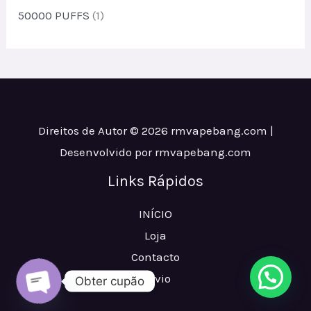
s
o
50000 PUFFS
(1)
s
Direitos de Autor © 2026 rmvapebang.com |
Desenvolvido por rmvapebang.com
Links Rápidos
INÍCIO
Loja
Contacto
Envio
Obter cupão
ABRIR