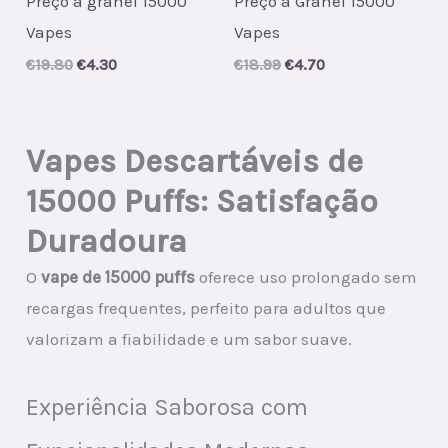
Preço a granel 15000
Preço a Granel 15000
Vapes
Vapes
Original
Current
Original
Current
€
19.80
€
4.30
€
18.99
€
4.70
price
price
price
price
was:
is:
was:
is:
€19.80.
€4.30.
€18.99.
€4.70.
Vapes Descartáveis de
15000 Puffs: Satisfação
Duradoura
O
vape de 15000 puffs
oferece uso prolongado sem
recargas frequentes, perfeito para adultos que
valorizam a fiabilidade e um sabor suave.
Experiência Saborosa com