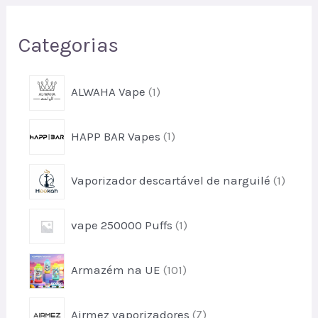
s
Categorias
a
r
1
ALWAHA Vape
1
p
r
1
HAPP BAR Vapes
1
o
p
d
r
u
1
Vaporizador descartável de narguilé
1
o
t
p
d
o
r
u
1
vape 250000 Puffs
1
o
t
p
d
o
r
u
1
Armazém na UE
101
o
t
0
d
o
1
u
7
Airmez vaporizadores
7
p