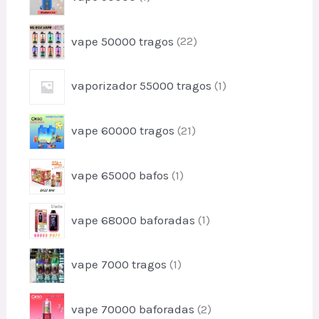
t
p
d
o
r
u
2
vape 50000 tragos
22
o
t
2
d
o
p
u
1
vaporizador 55000 tragos
1
r
t
p
o
o
r
d
2
vape 60000 tragos
21
o
u
1
d
t
p
u
1
o
vape 65000 bafos
1
r
t
p
s
o
o
r
d
1
vape 68000 baforadas
1
o
u
p
d
t
r
u
1
o
vape 7000 tragos
1
o
t
p
s
d
o
r
u
2
vape 70000 baforadas
2
o
t
p