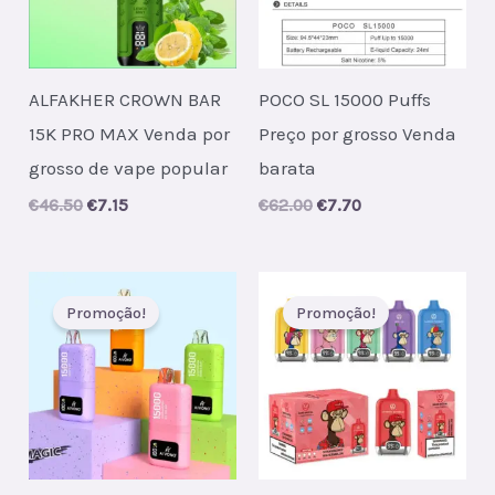
ALFAKHER CROWN BAR
POCO SL 15000 Puffs
15K PRO MAX Venda por
Preço por grosso Venda
grosso de vape popular
barata
Original
Current
Original
Current
€
46.50
€
7.15
€
62.00
€
7.70
price
price
price
price
was:
is:
was:
is:
€46.50.
€7.15.
€62.00.
€7.70.
Promoção!
Promoção!