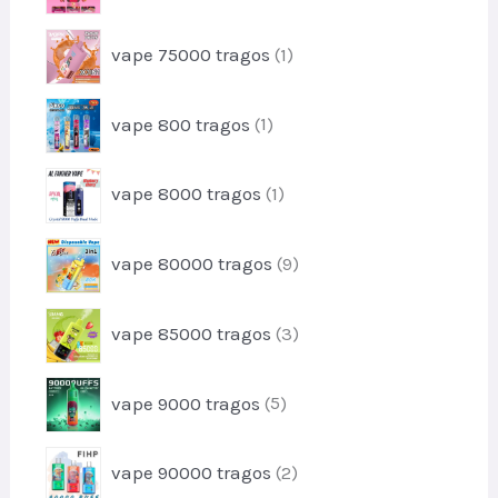
d
o
r
u
1
vape 75000 tragos
1
o
t
p
d
o
r
u
1
vape 800 tragos
1
o
t
p
d
o
r
u
1
s
vape 8000 tragos
1
o
t
p
d
o
r
u
9
vape 80000 tragos
9
o
t
p
d
o
r
u
3
vape 85000 tragos
3
o
t
p
d
o
r
u
5
vape 9000 tragos
5
o
t
p
d
o
r
u
2
s
vape 90000 tragos
2
o
t
p