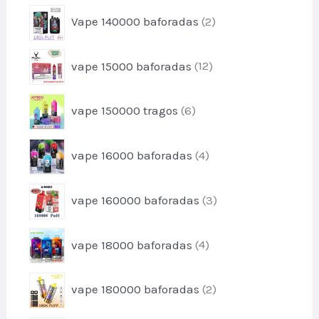
o
r
d
2
s
Vape 140000 baforadas
2
o
u
p
d
t
r
u
1
o
vape 15000 baforadas
12
o
t
2
s
d
o
p
u
6
vape 150000 tragos
6
r
t
p
o
o
r
d
4
s
vape 16000 baforadas
4
o
u
p
d
t
r
u
3
o
vape 160000 baforadas
3
o
t
p
s
d
o
r
u
4
s
vape 18000 baforadas
4
o
t
p
d
o
r
u
2
s
vape 180000 baforadas
2
o
t
p
d
o
r