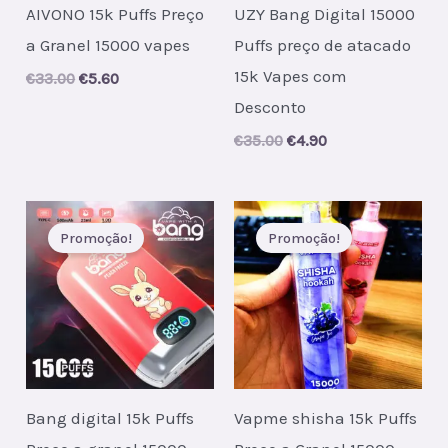
AIVONO 15k Puffs Preço
UZY Bang Digital 15000
a Granel 15000 vapes
Puffs preço de atacado
15k Vapes com
Original
Current
€
33.00
€
5.60
price
price
Desconto
was:
is:
€33.00.
€5.60.
Original
Current
€
35.00
€
4.90
price
price
was:
is:
€35.00.
€4.90.
Promoção!
Promoção!
Bang digital 15k Puffs
Vapme shisha 15k Puffs