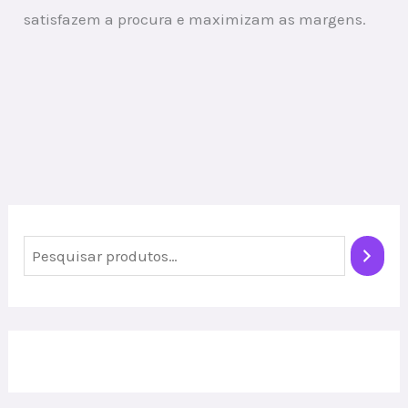
satisfazem a procura e maximizam as margens.
P
e
s
q
u
i