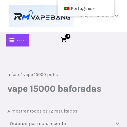
Ir
Portuguese
para
comprar vape barato
o
conteúdo
LOJA
Início
/ vape 15000 puffs
vape 15000 baforadas
Ordenado
A mostrar todos os 12 resultados
por
mais
recente