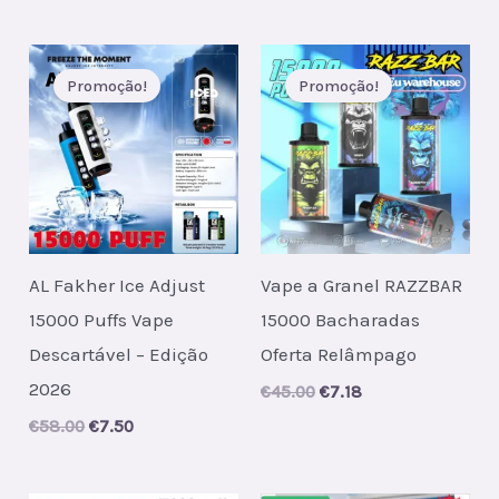
Promoção!
Promoção!
AL Fakher Ice Adjust
Vape a Granel RAZZBAR
15000 Puffs Vape
15000 Bacharadas
Descartável – Edição
Oferta Relâmpago
2026
Original
Current
€
45.00
€
7.18
price
price
Original
Current
€
58.00
€
7.50
was:
is:
price
price
€45.00.
€7.18.
was:
is:
€58.00.
€7.50.