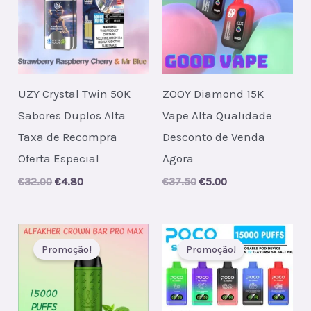
UZY Crystal Twin 50K
ZOOY Diamond 15K
Sabores Duplos Alta
Vape Alta Qualidade
Taxa de Recompra
Desconto de Venda
Oferta Especial
Agora
Original
Current
Original
Current
€
32.00
€
4.80
€
37.50
€
5.00
price
price
price
price
was:
is:
was:
is:
€32.00.
€4.80.
€37.50.
€5.00.
Promoção!
Promoção!