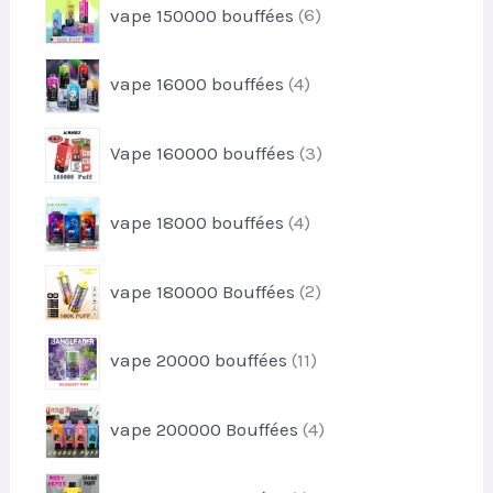
u
6
vape 150000 bouffées
6
r
i
p
o
t
r
d
4
s
vape 16000 bouffées
4
o
u
p
d
i
r
u
3
t
Vape 160000 bouffées
3
o
i
p
s
d
t
r
u
4
s
vape 18000 bouffées
4
o
i
p
d
t
r
u
2
s
vape 180000 Bouffées
2
o
i
p
d
t
r
u
1
s
vape 20000 bouffées
11
o
i
1
d
t
p
u
4
s
vape 200000 Bouffées
4
r
i
p
o
t
r
d
1