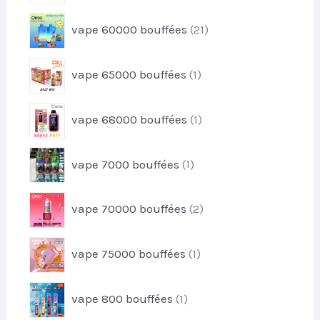
o
t
r
d
2
vape 60000 bouffées
21
o
u
1
d
i
p
u
1
t
vape 65000 bouffées
1
r
i
p
s
o
t
r
d
1
vape 68000 bouffées
1
o
u
p
d
i
r
u
1
t
vape 7000 bouffées
1
o
i
p
s
d
t
r
u
2
vape 70000 bouffées
2
o
i
p
d
t
r
u
1
vape 75000 bouffées
1
o
i
p
d
t
r
u
1
vape 800 bouffées
1
o
i
p
d