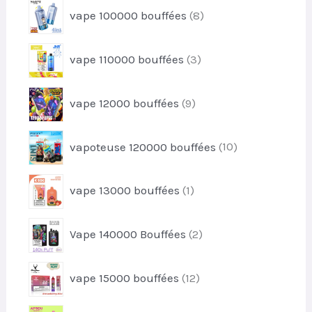
u
8
s
vape 100000 bouffées
8
o
i
p
d
t
r
u
3
s
vape 110000 bouffées
3
o
i
p
d
t
r
u
9
s
vape 12000 bouffées
9
o
i
p
d
t
r
u
1
s
vapoteuse 120000 bouffées
10
o
i
0
d
t
p
u
1
s
vape 13000 bouffées
1
r
i
p
o
t
r
d
2
s
Vape 140000 Bouffées
2
o
u
p
d
i
r
u
1
t
vape 15000 bouffées
12
o
i
2
s
d
t
p