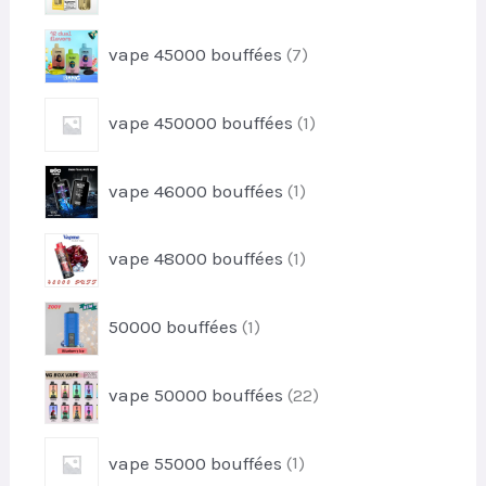
p
o
t
r
d
7
vape 45000 bouffées
7
o
u
p
d
i
r
u
1
t
vape 450000 bouffées
1
o
i
p
s
d
t
r
u
1
s
vape 46000 bouffées
1
o
i
p
d
t
r
u
1
s
vape 48000 bouffées
1
o
i
p
d
t
r
u
1
50000 bouffées
1
o
i
p
d
t
r
u
2
vape 50000 bouffées
22
o
i
2
d
t
p
u
1
vape 55000 bouffées
1
r
i
p