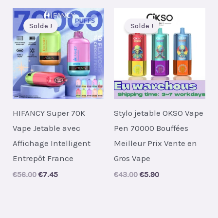
Solde !
Solde !
HIFANCY Super 70K
Stylo jetable OKSO Vape
Vape Jetable avec
Pen 70000 Bouffées
Affichage Intelligent
Meilleur Prix Vente en
Entrepôt France
Gros Vape
Original
Current
Original
Current
€
56.00
€
7.45
€
43.00
€
5.90
price
price
price
price
was:
is:
was:
is:
€56.00.
€7.45.
€43.00.
€5.90.