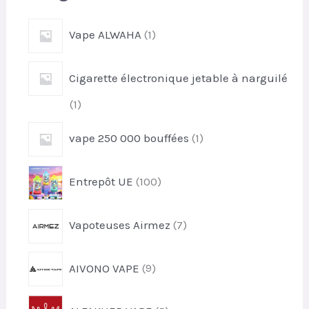
e
1
Vape ALWAHA
1
r
p
r
Cigarette électronique jetable à narguilé
o
d
1
1
u
p
i
1
vape 250 000 bouffées
1
r
t
p
o
r
d
1
Entrepôt UE
100
o
u
0
d
i
0
u
7
t
Vapoteuses Airmez
7
p
i
p
r
t
r
o
9
AIVONO VAPE
9
o
d
p
d
u
r
u
5