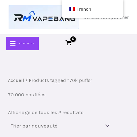
Passer
French
au
acheter vape pas cher
contenu
BOUTIQUE
Accueil
/ Products tagged “70k puffs”
70 000 bouffées
Classé
Affichage de tous les 2 résultats
par
plus
récent