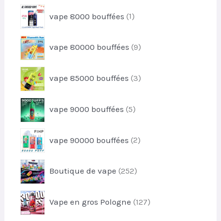
t
r
u
1
s
vape 8000 bouffées
1
o
i
p
d
t
r
u
9
vape 80000 bouffées
9
o
i
p
d
t
r
u
3
vape 85000 bouffées
3
o
i
p
d
t
r
u
5
vape 9000 bouffées
5
o
i
p
d
t
r
u
2
s
vape 90000 bouffées
2
o
i
p
d
t
r
u
2
s
Boutique de vape
252
o
i
5
d
t
2
u
1
s
Vape en gros Pologne
127
p
i
2
r
t
7