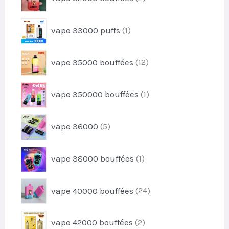
i
p
d
t
r
u
1
s
vape 33000 puffs
1
o
i
p
d
t
r
u
1
vape 35000 bouffées
12
o
i
2
d
t
p
u
1
s
vape 350000 bouffées
1
r
i
p
o
t
r
d
5
vape 36000
5
o
u
p
d
i
r
u
1
t
vape 38000 bouffées
1
o
i
p
s
d
t
r
u
2
vape 40000 bouffées
24
o
i
4
d
t
p
u
2
s
vape 42000 bouffées
2
r
i