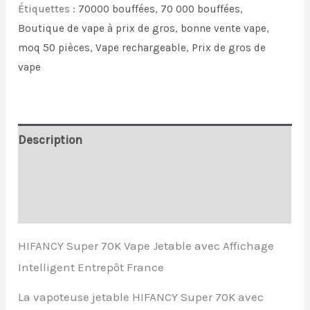
Étiquettes :
70000 bouffées
,
70 000 bouffées
,
Display
Boutique de vape à prix de gros
,
bonne vente vape
,
EU
moq 50 pièces
,
Vape rechargeable
,
Prix de gros de
Warehouse
vape
quantity
Description
Informations complémentaires
Avis (0)
HIFANCY Super 70K Vape Jetable avec Affichage
Intelligent Entrepôt France
La vapoteuse jetable HIFANCY Super 70K avec