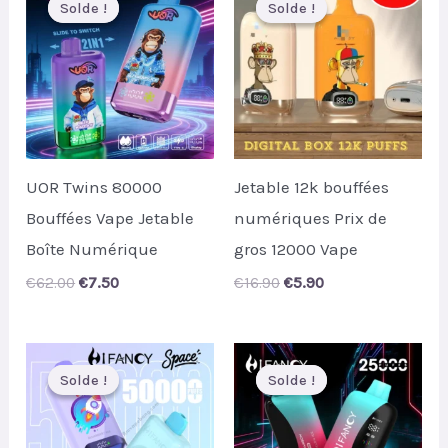
Solde !
Solde !
Solde !
Solde !
UOR Twins 80000
Jetable 12k bouffées
Bouffées Vape Jetable
numériques Prix de
Boîte Numérique
gros 12000 Vape
Original
Current
Original
Current
€
62.00
€
7.50
€
16.90
€
5.90
price
price
price
price
was:
is:
was:
is:
€62.00.
€7.50.
€16.90.
€5.90.
Solde !
Solde !
Solde !
Solde !