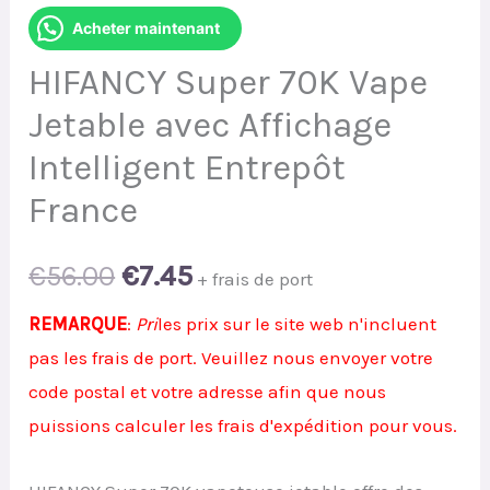
Acheter maintenant
HIFANCY Super 70K Vape
Jetable avec Affichage
Intelligent Entrepôt
France
Original
Current
€
56.00
€
7.45
+ frais de port
price
price
REMARQUE
:
Pri
les prix sur le site web n'incluent
pas les frais de port. Veuillez nous envoyer votre
was:
is:
code postal et votre adresse afin que nous
€56.00.
€7.45.
puissions calculer les frais d'expédition pour vous.