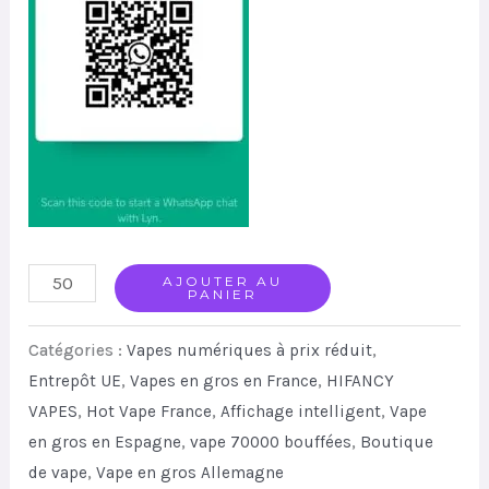
HIFANCY
AJOUTER AU
PANIER
Super
70K
Catégories :
Vapes numériques à prix réduit
,
Disposable
Entrepôt UE
,
Vapes en gros en France
,
HIFANCY
VAPES
,
Hot Vape France
,
Affichage intelligent
,
Vape
Vape
en gros en Espagne
,
vape 70000 bouffées
,
Boutique
With
de vape
,
Vape en gros Allemagne
Smart