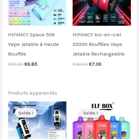
HIFANCY Space 50K
HIFANCY Arc-en-ciel
Vape Jetable à Haute
25000 Bouffées Vape
Bouffée
Jetable Rechargeable
Original
Current
Original
Current
€
55.00
€
6.85
€
49.00
€
7.00
price
price
price
price
was:
is:
was:
is:
€55.00.
€6.85.
€49.00.
€7.00.
Produits apparentés
Solde !
Solde !
Solde !
Solde !