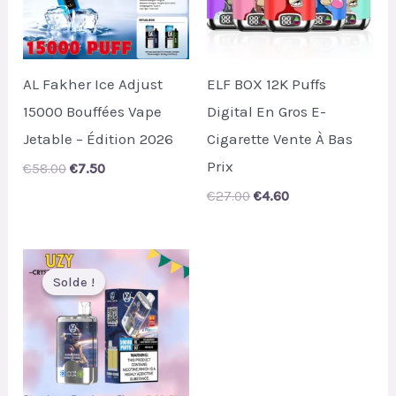
AL Fakher Ice Adjust
ELF BOX 12K Puffs
15000 Bouffées Vape
Digital En Gros E-
Jetable – Édition 2026
Cigarette Vente À Bas
Prix
Original
Current
€
58.00
€
7.50
price
price
Original
Current
€
27.00
€
4.60
was:
is:
price
price
€58.00.
€7.50.
was:
is:
€27.00.
€4.60.
Solde !
Solde !