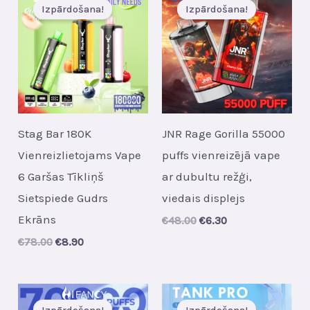
Izpārdošana!
Izpārdošana!
Stag Bar 180K
JNR Rage Gorilla 55000
Vienreizlietojams Vape
puffs vienreizējā vape
6 Garšas Tīkliņš
ar dubultu režģi,
Sietspiede Gudrs
viedais displejs
Ekrāns
Original
Current
€
48.00
€
6.30
price
price
Original
Current
€
78.00
€
8.90
was:
is:
price
price
€48.00.
€6.30.
was:
is:
€78.00.
€8.90.
Izpārdošana!
Izpārdošana!