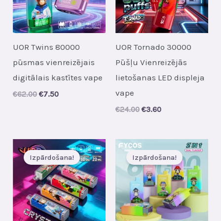
UOR Twins 80000
UOR Tornado 30000
pūsmas vienreizējais
Pūšļu Vienreizējās
digitālais kastītes vape
lietošanas LED displeja
vape
Original
Current
€
62.00
€
7.50
price
price
Original
Current
€
24.00
€
3.60
was:
is:
price
price
€62.00.
€7.50.
was:
is:
€24.00.
€3.60.
Izpārdošana!
Izpārdošana!