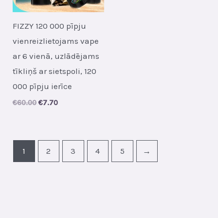
FIZZY 120 000 pīpju
vienreizlietojams vape
ar 6 vienā, uzlādējams
tīkliņš ar sietspoli, 120
000 pīpju ierīce
Original
Current
€
60.00
€
7.70
price
price
was:
is:
€60.00.
€7.70.
1
2
3
4
5
→