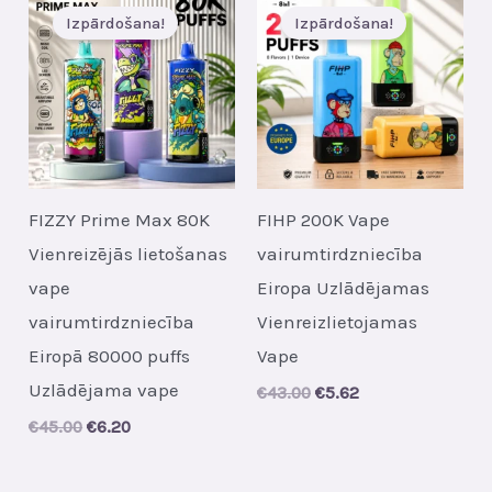
Izpārdošana!
Izpārdošana!
FIZZY Prime Max 80K
FIHP 200K Vape
Vienreizējās lietošanas
vairumtirdzniecība
vape
Eiropa Uzlādējamas
vairumtirdzniecība
Vienreizlietojamas
Eiropā 80000 puffs
Vape
Uzlādējama vape
Original
Current
€
43.00
€
5.62
price
price
Original
Current
€
45.00
€
6.20
was:
is:
price
price
€43.00.
€5.62.
was:
is:
€45.00.
€6.20.