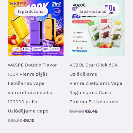
Izpārdošana!
Izpārdošana!
WASPE Double Flavor
VOZOL Star Click 50K
100K Vienreizējās
Uzlādējams
lietošanas vape
Vienreizlietojams Vape
vairumtirdzniecība
Regulējama Gaisa
100000 puffs
Plūsma EU Noliktava
Uzlādējama vape
Original
Current
€
67.00
€
8.48
price
price
Original
Current
€
35.00
€
6.10
was:
is:
price
price
€67.00.
€8.48.
was:
is: