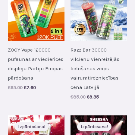
ZOOY Vape 120000
Razz Bar 30000
pufaunas ar viedierīces
vilcienu vienreizējās
displeju Partiju Eiropas
lietošanas veips
pārdošana
vairumtirdzniecības
cena Latvijā
Original
Current
€
65.00
€
7.60
price
price
Original
Current
€
85.00
€
9.35
was:
is:
price
price
€65.00.
€7.60.
was:
is:
€85.00.
€9.35.
Izpārdošana!
Izpārdošana!