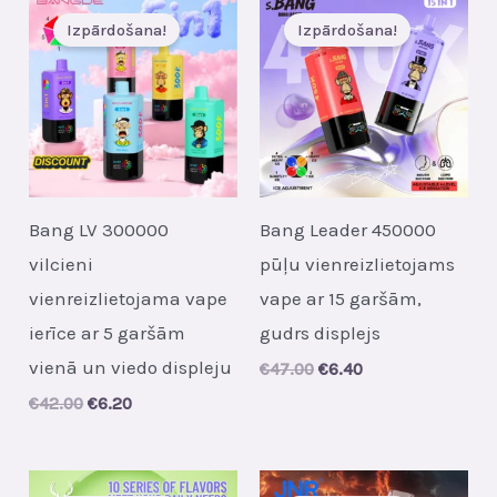
Izpārdošana!
Izpārdošana!
Bang LV 300000
Bang Leader 450000
vilcieni
pūļu vienreizlietojams
vienreizlietojama vape
vape ar 15 garšām,
ierīce ar 5 garšām
gudrs displejs
vienā un viedo displeju
Original
Current
€
47.00
€
6.40
price
price
Original
Current
€
42.00
€
6.20
was:
is:
price
price
€47.00.
€6.40.
was:
is:
€42.00.
€6.20.