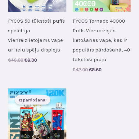
FYCOS 50 tūkstoši puffs
FYCOS Tornado 40000
spēlētāja
Puffs Vienreizējās
vienreizlietojams vape
lietošanas vape, kas ir
ar lielu spēļu displeju
populārs pārdošanā, 40
tūkstoši pīpju
Original
Current
€
46.00
€
6.00
price
price
Original
Current
€
42.00
€
5.60
was:
is:
price
price
€46.00.
€6.00.
was:
is:
€42.00.
€5.60.
Izpārdošana!