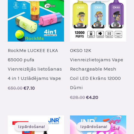
RockMe LUCKEE ELKA
OKSO 12K
85000 pufa
Vienreizlietojams Vape
Vienreizējās lietošanas
Rechargeable Mesh
4 in 1 Uzlādējams Vape
Coil LED Ekrāns 12000
Dūmi
Original
Current
€
50.00
€
7.10
price
price
Original
Current
€
28.00
€
4.20
was:
is:
price
price
€50.00.
€7.10.
was:
is:
€28.00.
€4.20.
Izpārdošana!
Izpārdošana!