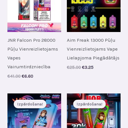
JNR Falcon Pro 28000
Aim Freak 13000 Pūļu
Pūļu Vienreizlietojams
Vienreizlietojams Vape
Vapes
Lielapjoma Piegādātājs
Vairumtirdzniecība
Original
Current
€
25.00
€
3.25
price
price
Original
Current
€
41.00
€
6.60
was:
is:
price
price
€25.00.
€3.25.
was:
is:
€41.00.
€6.60.
Izpārdošana!
Izpārdošana!