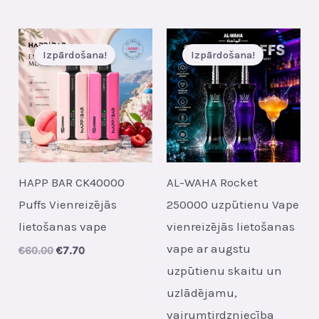
Izpārdošana!
Izpārdošana!
HAPP BAR CK40000
AL-WAHA Rocket
Puffs Vienreizējās
250000 uzpūtienu Vape
lietošanas vape
vienreizējās lietošanas
vape ar augstu
Original
Current
€
60.00
€
7.70
price
price
uzpūtienu skaitu un
was:
is:
€60.00.
€7.70.
uzlādējamu,
vairumtirdzniecība