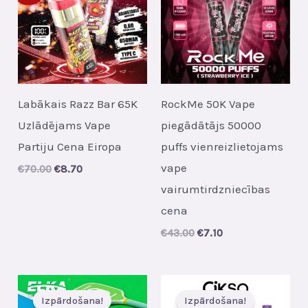
Labākais Razz Bar 65K
RockMe 50K Vape
Uzlādējams Vape
piegādātājs 50000
Partiju Cena Eiropa
puffs vienreizlietojams
vape
Original
Current
€
70.00
€
8.70
price
price
vairumtirdzniecības
was:
is:
€70.00.
€8.70.
cena
Original
Current
€
43.00
€
7.10
price
price
was:
is:
€43.00.
€7.10.
Izpārdošana!
Izpārdošana!