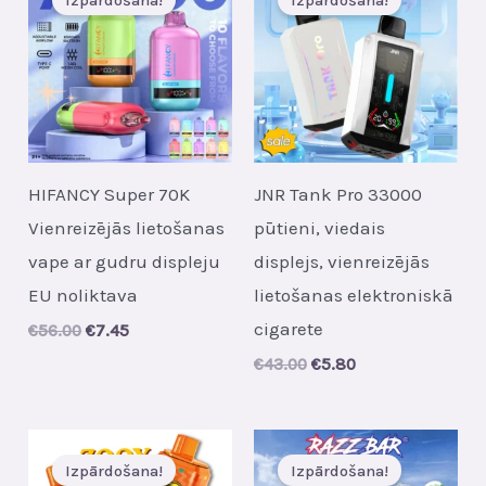
HIFANCY Super 70K
JNR Tank Pro 33000
Vienreizējās lietošanas
pūtieni, viedais
vape ar gudru displeju
displejs, vienreizējās
EU noliktava
lietošanas elektroniskā
cigarete
Original
Current
€
56.00
€
7.45
price
price
Original
Current
€
43.00
€
5.80
was:
is:
price
price
€56.00.
€7.45.
was:
is:
€43.00.
€5.80.
Izpārdošana!
Izpārdošana!