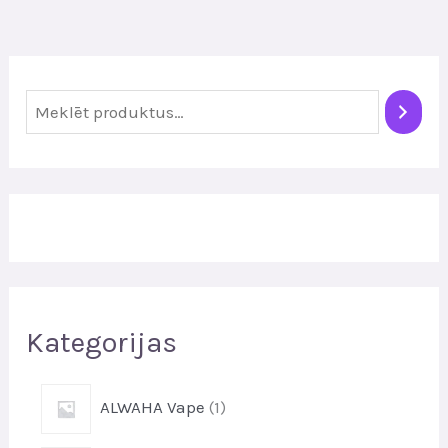
M
e
k
l
ē
t
Kategorijas
1
ALWAHA Vape
1
p
r