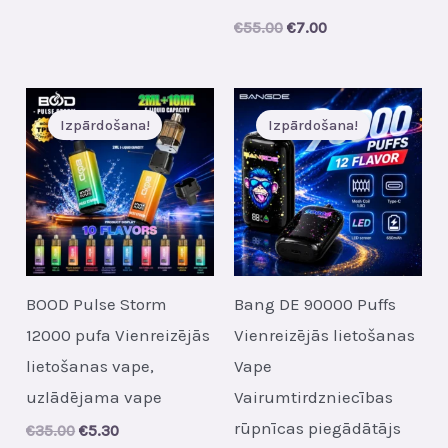
Original
Current
€
55.00
€
7.00
price
price
was:
is:
€55.00.
€7.00.
Izpārdošana!
Izpārdošana!
BOOD Pulse Storm
Bang DE 90000 Puffs
12000 pufa Vienreizējās
Vienreizējās lietošanas
lietošanas vape,
Vape
uzlādējama vape
Vairumtirdzniecības
rūpnīcas piegādātājs
Original
Current
€
35.00
€
5.30