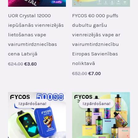
UOR Crystal 12000
FYCOS 60 000 puffs
iepūšanās vienreizējās
dubultu garšu
lietošanas vape
vienreizējās vape ar
vairumtirdzniecības
vairumtirdzniecību
cena Latvijā
Eiropas Savienības
noliktavā
Original
Current
€
24.00
€
3.60
price
price
Original
Current
€
52.00
€
7.00
was:
is:
price
price
€24.00.
€3.60.
was:
is:
€52.00.
€7.00.
Izpārdošana!
Izpārdošana!