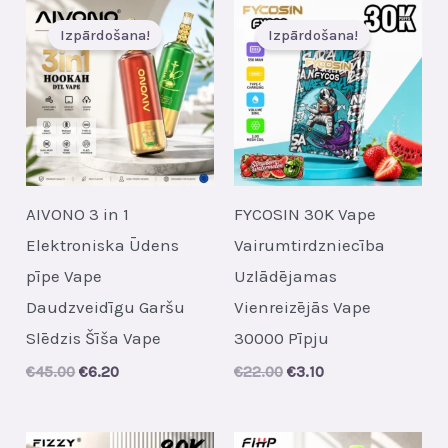
Izpārdošana!
Izpārdošana!
AIVONO 3 in 1
FYCOSIN 30K Vape
Elektroniska Ūdens
Vairumtirdzniecība
pīpe Vape
Uzlādējamas
Daudzveidīgu Garšu
Vienreizējās Vape
Slēdzis Šīša Vape
30000 Pīpju
Original
Current
Original
Current
€
45.00
€
6.20
€
22.00
€
3.10
price
price
price
price
was:
is:
was:
is:
€45.00.
€6.20.
€22.00.
€3.10.