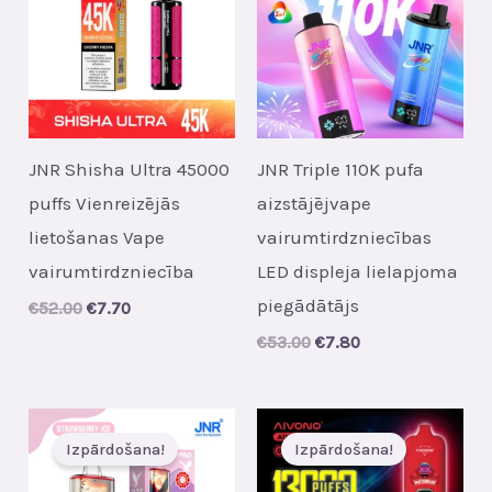
JNR Shisha Ultra 45000
JNR Triple 110K pufa
puffs Vienreizējās
aizstājējvape
lietošanas Vape
vairumtirdzniecības
vairumtirdzniecība
LED displeja lielapjoma
piegādātājs
Original
Current
€
52.00
€
7.70
price
price
Original
Current
€
53.00
€
7.80
was:
is:
price
price
€52.00.
€7.70.
was:
is:
€53.00.
€7.80.
Izpārdošana!
Izpārdošana!