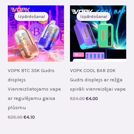
€35.00.
€6.10.
Izpārdošana!
Izpārdošana!
VOPK BTC 35K Gudrs
VOPK COOL BAR 20K
displejs
Gudrs displejs ar režģa
Vienreizlietojams vape
spirāli vienreizējai vape
ar regulējamu gaisa
Original
Current
€
24.00
€
4.00
price
price
plūsmu
was:
is:
€24.00.
€4.00.
Original
Current
€
26.00
€
4.10
price
price
was:
is: