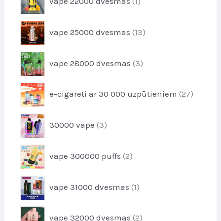
i
vape 22000 dvesmas
1
o
u
p
d
k
r
u
1
t
vape 25000 dvesmas
13
o
k
3
s
d
t
p
u
3
i
vape 28000 dvesmas
3
r
k
p
o
t
r
d
2
i
e-cigareti ar 30 000 uzpūtieniem
27
o
u
7
d
k
p
u
3
t
30000 vape
3
r
k
p
s
o
t
r
d
2
i
vape 300000 puffs
2
o
u
p
d
k
r
u
1
t
vape 31000 dvesmas
1
o
k
p
i
d
t
r
u
2
i
vape 32000 dvesmas
2
o