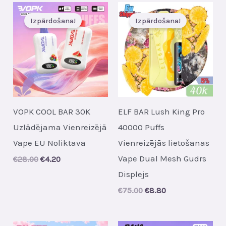
€26.00.
€4.10.
Izpārdošana!
Izpārdošana!
VOPK COOL BAR 30K
ELF BAR Lush King Pro
Uzlādējama Vienreizējā
40000 Puffs
Vape EU Noliktava
Vienreizējās lietošanas
Vape Dual Mesh Gudrs
Original
Current
€
28.00
€
4.20
price
price
Displejs
was:
is:
€28.00.
€4.20.
Original
Current
€
75.00
€
8.80
price
price
was:
is:
€75.00.
€8.80.