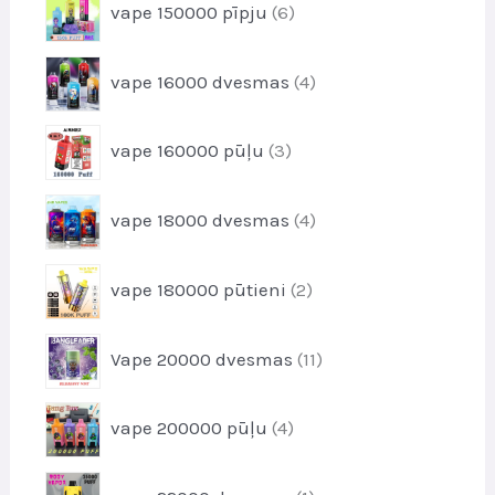
i
vape 150000 pīpju
6
r
k
p
o
t
r
d
4
i
vape 16000 dvesmas
4
o
u
p
d
k
r
u
3
t
vape 160000 pūļu
3
o
k
p
s
d
t
r
u
4
i
vape 18000 dvesmas
4
o
k
p
d
t
r
u
2
i
vape 180000 pūtieni
2
o
k
p
d
t
r
u
1
i
Vape 20000 dvesmas
11
o
k
1
d
t
p
u
4
i
vape 200000 pūļu
4
r
k
p
o
t
r
d
1