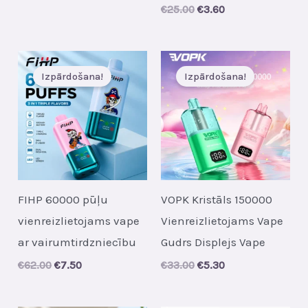
price
price
Original
Current
€
25.00
€
3.60
was:
is:
price
price
€35.00.
€5.30.
was:
is:
€25.00.
€3.60.
Izpārdošana!
Izpārdošana!
FIHP 60000 pūļu
VOPK Kristāls 150000
vienreizlietojams vape
Vienreizlietojams Vape
ar vairumtirdzniecību
Gudrs Displejs Vape
Original
Current
Original
Current
€
62.00
€
7.50
€
33.00
€
5.30
price
price
price
price
was:
is:
was:
is:
€62.00.
€7.50.
€33.00.
€5.30.