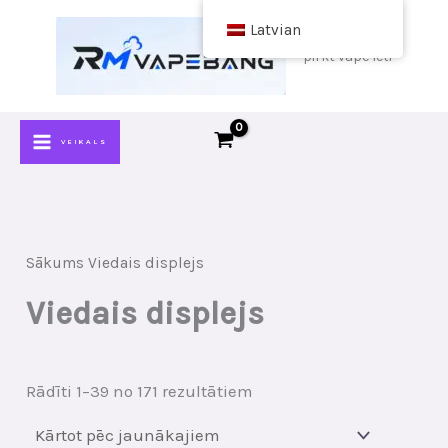
Pāriet
Latvian
uz
pirkt vape lēti
saturu
VEIKALS
Sākums
Viedais displejs
Viedais displejs
Sakārtots
Rādīti 1–39 no 171 rezultātiem
pēc
jaunākā