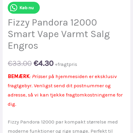
Køb nu
Fizzy Pandora 12000
Smart Vape Varmt Salg
Engros
Original
Current
€
33.00
€
4.30
+fragtpris
price
price
BEMÆRK
:
Pris
ser på hjemmesiden er eksklusiv
fragtgebyr. Venligst send dit postnummer og
was:
is:
adresse, så vi kan tjekke fragtomkostningerne for
€33.00.
€4.30.
dig.
Fizzy Pandora 12000 par kompakt størrelse med
moderne funktioner og rige smage. Perfekt til