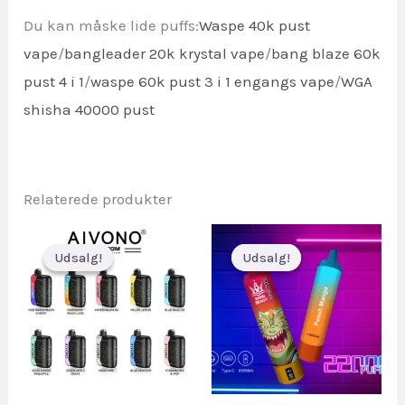
Du kan måske lide puffs:
Waspe 40k pust
vape
/
bangleader 20k krystal vape
/
bang blaze 60k
pust 4 i 1
/
waspe 60k pust 3 i 1 engangs vape
/
WGA
shisha 40000 pust
Relaterede produkter
Udsalg!
Udsalg!
Udsalg!
Udsalg!