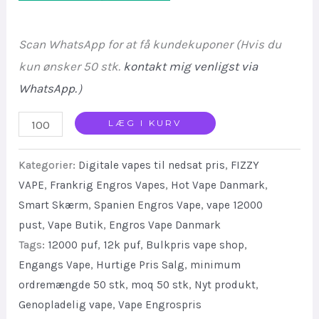
Scan WhatsApp for at få kundekuponer (Hvis du
kun ønsker 50 stk.
kontakt mig venligst via
WhatsApp.
）
Fizzy
LÆG I KURV
Pandora
Kategorier:
Digitale vapes til nedsat pris
,
FIZZY
12000
VAPE
,
Frankrig Engros Vapes
,
Hot Vape Danmark
,
Smart
Smart Skærm
,
Spanien Engros Vape
,
vape 12000
Vape
pust
,
Vape Butik
,
Engros Vape Danmark
Hot
Tags:
12000 puf
,
12k puf
,
Bulkpris vape shop
,
Sale
Engangs Vape
,
Hurtige Pris Salg
,
minimum
Wholesale
ordremængde 50 stk
,
moq 50 stk
,
Nyt produkt
,
quantity
Genopladelig vape
,
Vape Engrospris