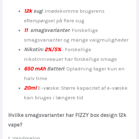
12k
sug
: Imødekomme brugerens
efterspørgsel på flere sug
11
smagsvarianter
: Forskellige
smagsvarianter og mange valgmuligheder
Nikotin:
2%/5%
: Forskellige
nikotinniveauer har forskellige smage
650 mAh
Batteri
: Opladning tager kun en
halv time
20ml
E-væske: Større kapacitet af e-væske
kan bruges i længere tid
Hvilke smagsvarianter har FIZZY box design 12k
vape?
1. Vandmelon