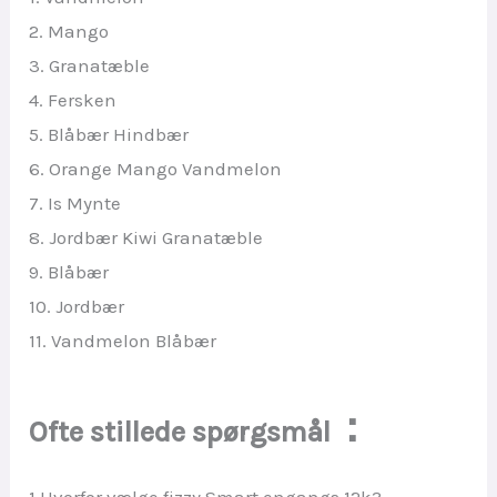
2. Mango
3. Granatæble
4. Fersken
5. Blåbær Hindbær
6. Orange Mango Vandmelon
7. Is Mynte
8. Jordbær Kiwi Granatæble
9. Blåbær
10. Jordbær
11. Vandmelon Blåbær
：
Ofte stillede spørgsmål
1.Hvorfor vælge fizzy Smart engangs 12k?