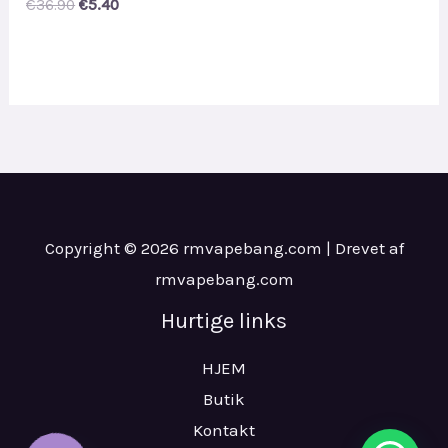
Original
Current
€
36.90
€
5.40
price
price
was:
is:
€36.90.
€5.40.
Copyright © 2026 rmvapebang.com | Drevet af
rmvapebang.com
Hurtige links
HJEM
Butik
Kontakt