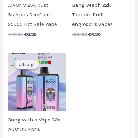
AIVONO 25k pust
Bang Beach 22k
Bulkpris GeeK bar
Tornado Puffs
25000 Hot Sale Vape
engrospris vapes
Original
Current
Original
Current
€
45.00
€
6.90
€
32.00
€
4.90
price
price
price
price
was:
is:
was:
is:
€45.00.
€6.90.
€32.00.
€4.90.
Udsalg!
Udsalg!
Bang With a Vape 30k
pust Bulkpris