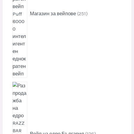
у
к
Магазин за вейпове
251
т
и
1
2
6
п
р
о
д
Вейп на едро България
126