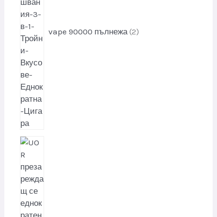
у
к
т
vape 90000 пълнежа
2
и
2
5
1
п
р
о
д