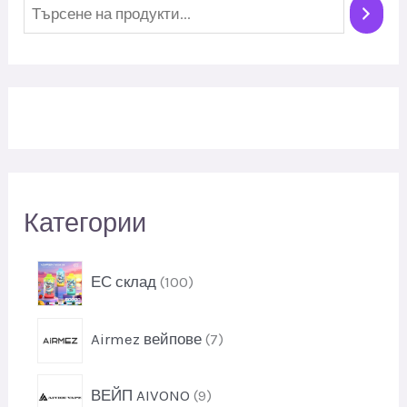
Т
ъ
р
с
е
н
е
Категории
1
ЕС склад
100
0
0
7
Airmez вейпове
7
п
п
р
р
о
9
ВЕЙП AIVONO
9
о
д