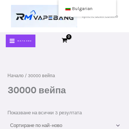
Премини
Bulgarian
към
купете вейп евтино
съдържанието
МАГАЗИН
Начало
/ 30000 вейпа
30000 вейпа
Сортирани
Показване на всички 3 резултата
по
най-
нови