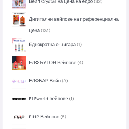
т
Вейп Crystal на цена на едро
32
о
у
2
и
д
к
п
у
т
Дигитални вейпове на преференциална
р
к
и
о
т
1
цена
131
д
и
3
у
1
Еднократна е-цигара
1
1
к
п
п
т
р
р
4
и
ЕЛФ БУТОН Вейпове
4
о
о
п
д
д
р
у
3
у
ЕЛФБАР Вейп
3
о
к
п
к
д
т
р
т
у
1
ELFworld вейпове
1
о
и
к
п
д
т
р
у
5
и
FIHP Вейпове
5
о
к
п
д
т
р