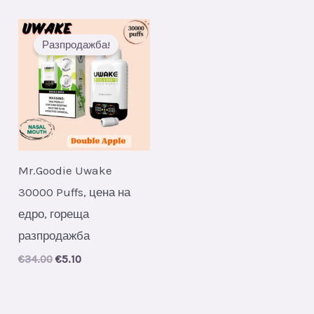
was:
is:
€36.00.
€5.30.
Разпродажба!
Mr.Goodie Uwake
30000 Puffs, цена на
едро, гореща
разпродажба
Original
Current
€
34.00
€
5.10
price
price
was:
is:
€34.00.
€5.10.