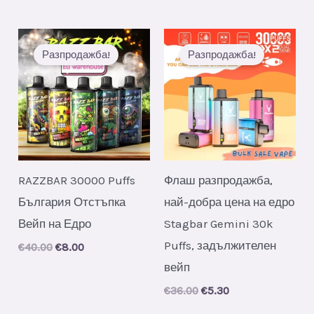
Разпродажба!
Разпродажба!
RAZZBAR 30000 Puffs
Флаш разпродажба,
България Отстъпка
най-добра цена на едро
Вейп на Едро
Stagbar Gemini 30k
Puffs, задължителен
Original
Current
€
40.00
€
8.00
price
price
вейп
was:
is:
€40.00.
€8.00.
Original
Current
€
36.00
€
5.30
price
price