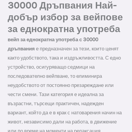
30000 Дръпвания Най-
добър избор за вейпове
за еднократна употреба
вейп за еднократна употреба с 30000
дръпвания
е предназначен за тези, които ценят
както удобството, така и издръжливостта. С едно
устройство, осигуряващо седмици на
последователно вейпване, то елиминира
неудобството от постоянно презареждане или
чести смени. Тази категория е идеална за
възрастни, търсещи практичен, надежден
вариант, който да е в крак с натоварения начин на
живот, независимо дали на работа, в движение
или по време на моменти на релаксация.