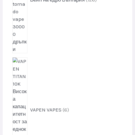
у
к
т
и
6
п
р
о
д
у
к
VAPEN VAPES
6
т
и