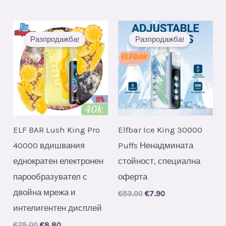
Разпродажба!
Разпродажба!
ELF BAR Lush King Pro
Elfbar Ice King 30000
40000 вдишвания
Puffs Ненадмината
еднократен електронен
стойност, специална
парообразувател с
оферта
двойна мрежа и
Original
Current
€
53.00
€
7.90
price
price
интелигентен дисплей
was:
is:
€53.00.
€7.90.
Original
Current
€
75.00
€
8.80