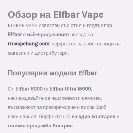
€48.00.
€7.20.
Обзор на Elfbar Vape
ELFBAR VAPE известен със стил и гладък пар
Elfbar
е
най-продаваният
звезда на
rmvapebang.com
, перфектен за собственици на
магазини и дистрибутори.
Популярни модели Elfbar
От
Elfbar 6000
to
Elfbar Ultra 15000
,
наслаждавайте се на мрежести намотки,
възможност за презареждане и висок брой
изпушвания. Перфектен за
на едро България
и
голяма продажба Австрия
.