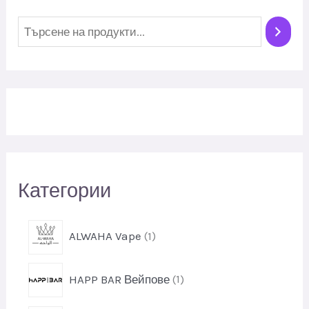
Т
ъ
р
с
е
н
е
Категории
1
ALWAHA Vape
1
п
р
1
HAPP BAR Вейпове
1
о
п
д
р