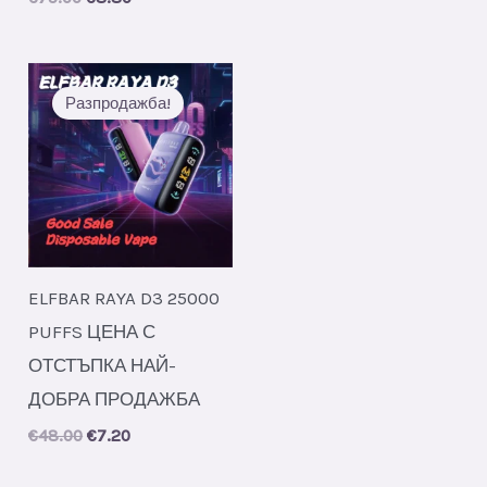
price
price
was:
is:
€75.00.
€8.80.
Разпродажба!
ELFBAR RAYA D3 25000
PUFFS ЦЕНА С
ОТСТЪПКА НАЙ-
ДОБРА ПРОДАЖБА
Original
Current
€
48.00
€
7.20
price
price
was:
is: