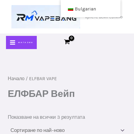
Премини
Bulgarian
към
купете вейп евтино
съдържанието
МАГАЗИН
Начало
/ ELFBAR VAPE
ЕЛФБАР Вейп
Сортирани
Показване на всички 3 резултата
по
най-
нови