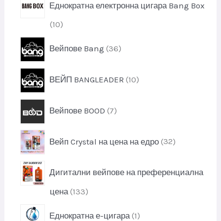
и
Еднократна електронна цигара Bang Box
о
к
д
т
1
10
у
и
0
к
3
Вейпове Bang
36
п
т
6
р
и
п
о
1
ВЕЙП BANGLEADER
10
р
д
0
о
у
п
д
7
к
Вейпове BOOD
7
р
у
п
т
о
к
р
и
д
3
т
Вейп Crystal на цена на едро
32
о
у
2
и
д
к
п
у
т
Дигитални вейпове на преференциална
р
к
и
о
т
1
цена
133
д
и
3
у
1
Еднократна е-цигара
1
3