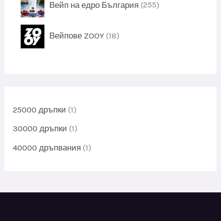
Вейп на едро България
255
о
к
5
д
т
5
у
1
и
Вейпове ZOOY
18
п
к
8
р
т
п
о
и
р
д
о
у
д
к
у
25000 дръпки
(1)
т
к
и
т
30000 дръпки
(1)
и
40000 дръпвания
(1)