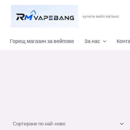
купете вейп евтино
Горещ магазин за вейпове
За нас
Конта