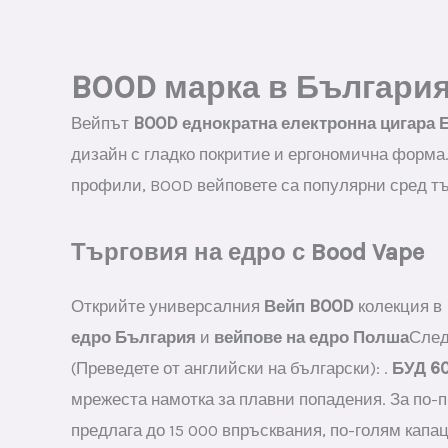
price
price
was:
is:
€36.00.
€5.90.
BOOD марка в Българи
Вейпът
BOOD еднократна електронна цигара 
дизайн с гладко покритие и ергономична форма.
профили, BOOD вейповете са популярни сред тъ
Търговия на едро с Bood Vape
Открийте универсалния
Вейп BOOD
колекция в
едро България
и
вейпове на едро Полша
След
(Преведете от английски на български): .
БУД 6
мрежеста намотка за плавни попадения. За по-
предлага до 15 000 впръсквания, по-голям капац