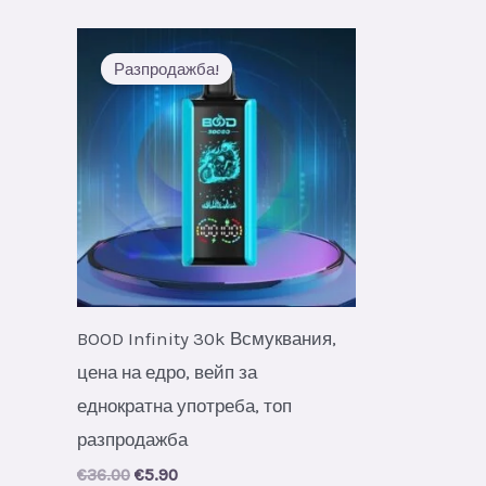
Разпродажба!
BOOD Infinity 30k Всмуквания,
цена на едро, вейп за
еднократна употреба, топ
разпродажба
Original
Current
€
36.00
€
5.90