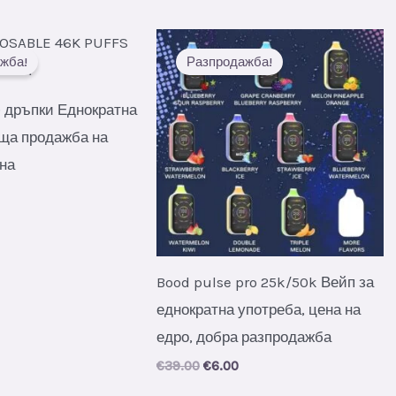
s:
was:
is:
.
6.50.
€33.00.
€4.80.
жба!
Разпродажба!
 дръпки Еднократна
еща продажба на
на
al
urrent
rice
s:
.
6.10.
Bood pulse pro 25k/50k Вейп за
еднократна употреба, цена на
едро, добра разпродажба
Original
Current
€
39.00
€
6.00
price
price