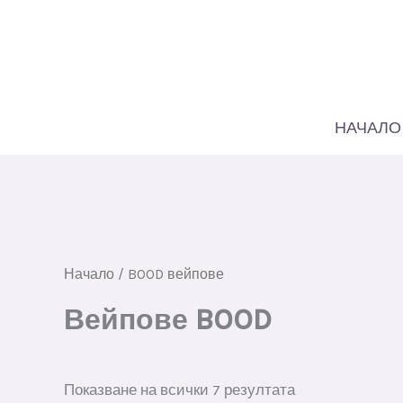
Премини
към
съдържанието
НАЧАЛО
Начало
/ BOOD вейпове
Вейпове BOOD
Сортирани
Показване на всички 7 резултата