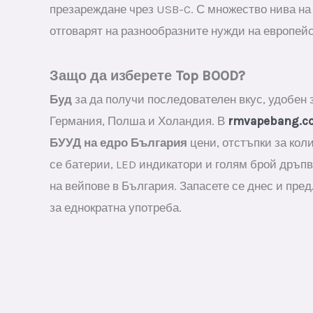
презареждане чрез USB-C. С множество нива на
отговарят на разнообразните нужди на европейс
Защо да изберете Top BOOD?
Буд
за да получи последователен вкус, удобен 
Германия, Полша и Холандия. В
rmvapebang.c
БУУД на едро България
цени, отстъпки за кол
се батерии, LED индикатори и голям брой дръпв
на вейпове в България. Запасете се днес и пре
за еднократна употреба.