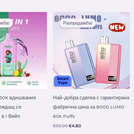
жба!
Разпродажба!
150K вдишвания
Най-добра сделка с гарантирана
еждащ се
фабрична цена за BOOD LUMO
 в 1 Вейп
60k Puffs
al
urrent
Original
Current
€
33.00
€
4.80
rice
price
price