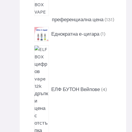
1
преференциална цена
131
3
1
Еднократна е-цигара
1
1
п
п
р
р
4
о
о
п
д
д
р
у
у
о
к
к
д
т
т
у
ЕЛФ БУТОН Вейпове
4
и
к
т
и