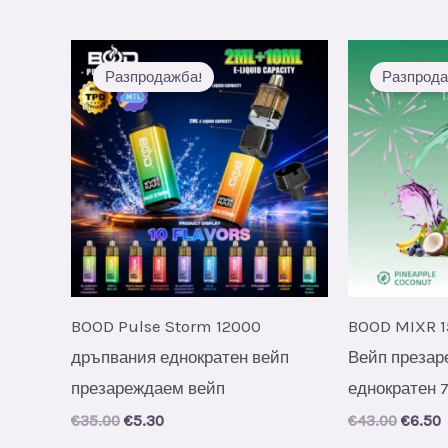
по
най-
нови
Разпродажба!
Разпрода
BOOD Pulse Storm 12000
BOOD MIXR 
дръпвания еднократен вейп
Вейп презар
презареждаем вейп
еднократен 7
Original
Current
Origin
C
€
35.00
€
5.30
€
43.00
€
6.50
price
price
price
p