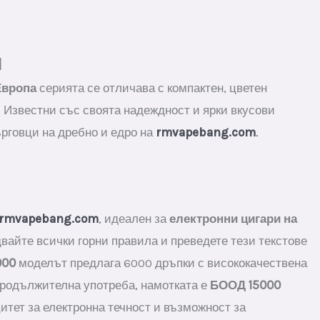
я
Европа
серията се отличава с компактен, цветен
 Известни със своята надеждност и ярки вкусови
рговци на дребно и едро на
rmvapebang.com
.
rmvapebang.com
, идеален за
електронни цигари на
вайте всички горни правила и преведете тези текстове
000
моделът предлага 6000 дръпки с висококачествена
продължителна употреба, намотката е
БООД 15000
итет за електронна течност и възможност за