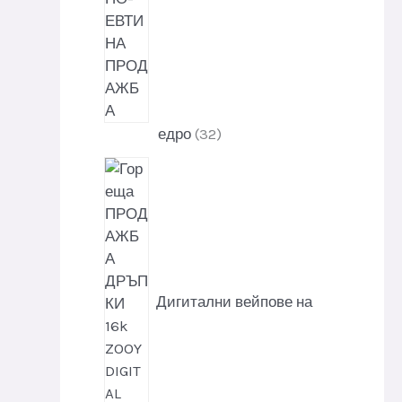
3
едро
32
2
п
р
о
д
у
к
Дигитални вейпове на
т
и