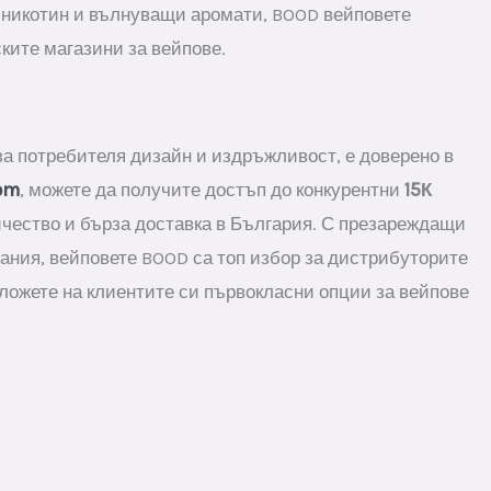
 никотин и вълнуващи аромати, BOOD вейповете
ките магазини за вейпове.
за потребителя дизайн и издръжливост, е доверено в
om
, можете да получите достъп до конкурентни
15К
ичество и бърза доставка в България. С презареждащи
ания, вейповете BOOD са топ избор за дистрибуторите
дложете на клиентите си първокласни опции за вейпове