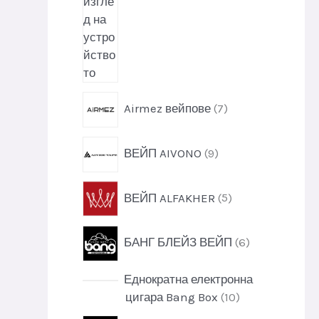
7
Airmez вейпове
7
п
р
9
ВЕЙП AIVONO
9
о
п
д
р
у
5
ВЕЙП ALFAKHER
5
о
к
п
д
т
р
у
6
и
БАНГ БЛЕЙЗ ВЕЙП
6
о
к
п
д
т
р
у
Еднократна електронна
и
о
к
1
цигара Bang Box
10
д
т
0