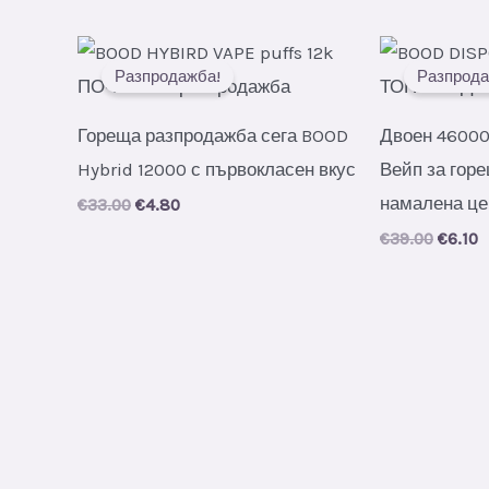
was:
is:
was:
i
€35.00.
€5.30.
€43.00
€
Разпродажба!
Разпрода
Гореща разпродажба сега BOOD
Двоен 46000
Hybrid 12000 с първокласен вкус
Вейп за гор
намалена це
Original
Current
€
33.00
€
4.80
price
price
Origin
C
€
39.00
€
6.10
was:
is:
price
p
€33.00.
€4.80.
was:
i
€39.00
€