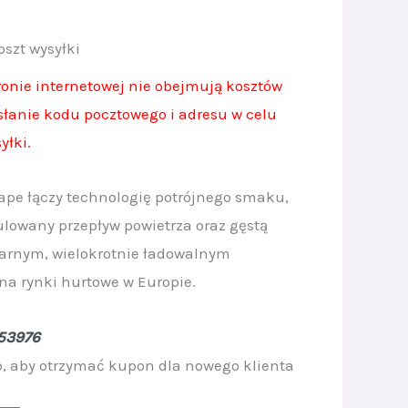
rrent
oszt wysyłki
ice
ronie internetowej nie obejmują kosztów
esłanie kodu pocztowego i adresu w celu
yłki.
.20.
ape łączy technologię potrójnego smaku,
gulowany przepływ powietrza oraz gęstą
larnym, wielokrotnie ładowalnym
na rynki hurtowe w Europie.
53976
 aby otrzymać kupon dla nowego klienta