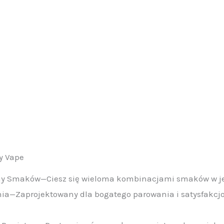
y Vape
ny Smaków—Ciesz się wieloma kombinacjami smaków w jed
ia—Zaprojektowany dla bogatego parowania i satysfakc