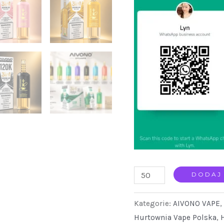
AIVONO
DODAJ
3
Kategorie:
AIVONO VAPE
,
In
Hurtownia Vape Polska
,
1