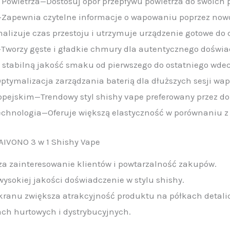
Powietrza—Dostosuj opór przepływu powietrza do swoich 
y—Zapewnia czytelne informacje o wapowaniu poprzez now
izuje czas przestoju i utrzymuje urządzenie gotowe do 
worzy gęste i gładkie chmury dla autentycznego doświa
stabilną jakość smaku od pierwszego do ostatniego wde
tymalizacja zarządzania baterią dla dłuższych sesji wa
pejskim—Trendowy styl shishy vape preferowany przez do
echnologia—Oferuje większą elastyczność w porównaniu z
AIVONO 3 w 1 Shishy Vape
a zainteresowanie klientów i powtarzalność zakupów.
wysokiej jakości doświadczenie w stylu shishy.
kranu zwiększa atrakcyjność produktu na półkach detali
ach hurtowych i dystrybucyjnych.