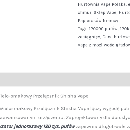
Hurtownia Vape Polska
,
Electronic
chmur
,
Sklep Vape
,
Hurt
Hookah
Papierosów Niemcy
Vape
Tagi:
120000 pufów
,
120k
Multi
zaciągnięć
,
Cena hurtow
Flavor
Vape z możliwością łado
Switch
Shisha
Vape
quantity
)
Wielo-smakowy Przełącznik Shisha Vape
Wielosmakowy Przełącznik Shisha Vape łączy wygodę potr
aawansowanym urządzeniu. Zaprojektowany dla dorosły
zator jednorazowy 120 tys. pufów
zapewnia długotrwałe z