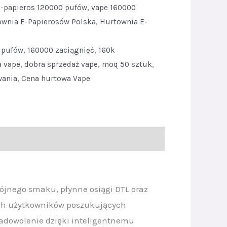
e-papieros 120000 pufów
,
vape 160000
ownia E-Papierosów Polska
,
Hurtownia E-
 pufów
,
160000 zaciągnięć
,
160k
a vape
,
dobra sprzedaż vape
,
moq 50 sztuk
,
wania
,
Cena hurtowa Vape
ójnego smaku, płynne osiągi DTL oraz
ch użytkowników poszukujących
adowolenie dzięki inteligentnemu