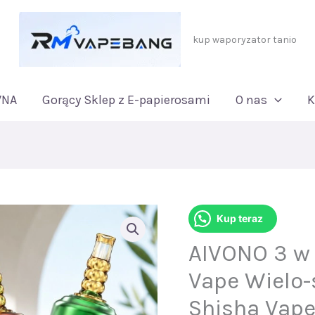
kup waporyzator tanio
WNA
Gorący Sklep z E-papierosami
O nas
K
Kup teraz
AIVONO 3 w 
Vape Wielo-
Shisha Vap