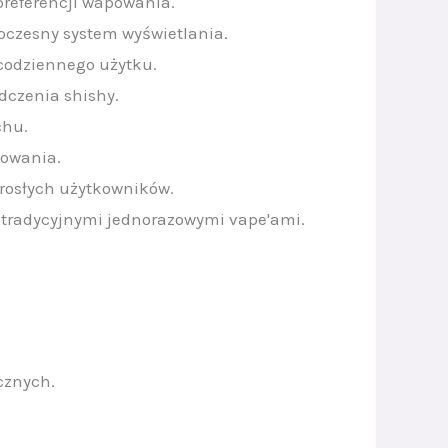
preferencji wapowania.
oczesny system wyświetlania.
codziennego użytku.
dczenia shishy.
chu.
powania.
rosłych użytkowników.
 tradycyjnymi jednorazowymi vape'ami.
cznych.