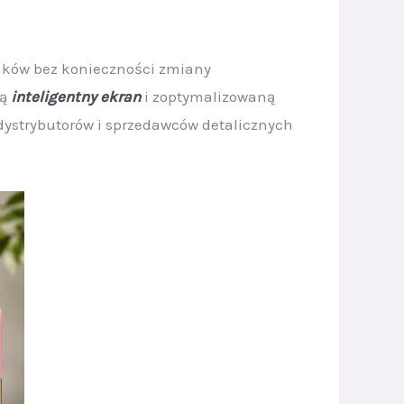
aków bez konieczności zmiany
ą
inteligentny ekran
i zoptymalizowaną
dystrybutorów i sprzedawców detalicznych