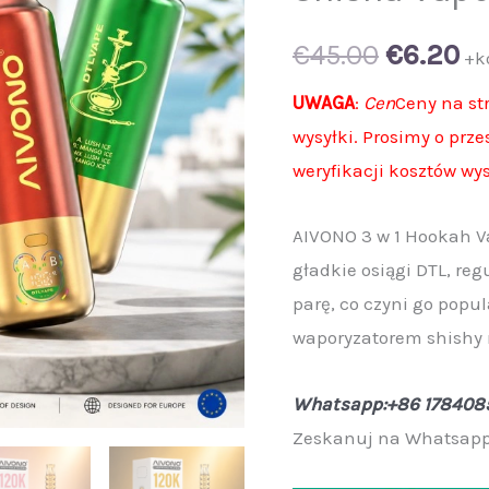
Original
Cu
€
45.00
€
6.20
+k
price
pr
UWAGA
:
Cen
Ceny na st
wysyłki. Prosimy o prz
was:
is:
weryfikacji kosztów wys
€45.00.
€6
AIVONO 3 w 1 Hookah V
gładkie osiągi DTL, re
parę, co czyni go popu
waporyzatorem shishy 
Whatsapp:+86 178408
Zeskanuj na Whatsapp,