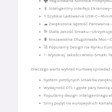
🌪 Regulowana Kontrola Przepływu 
📱 Inteligentny Interfejs Ekranow
⚡ Szybkie Ładowanie USB-C—Minimal
☁ Zwiększona Gęstość Parowania—T
🎯 Stała Jakość Smaku—Utrzymuje 
🔋 Niezawodna Długotrwała Moc—Op
🚀 Popularny Design na Rynku Euro
✨ Wysokiej Jakości Wielo-Smaki T
Dlaczego warto wybrać hurtową sprzedaż 
System potrójnych smaków zwiększ
Wydajność DTL i gęste pary tworzą 
Popularny design inteligentnego e
Silny popyt na europejskich kanał