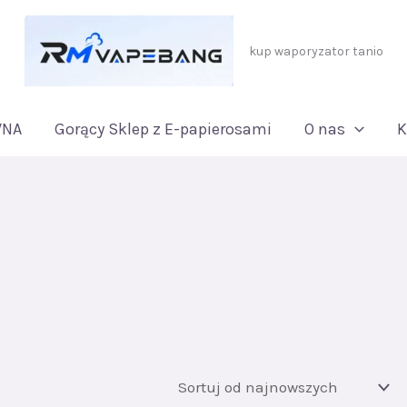
kup waporyzator tanio
WNA
Gorący Sklep z E-papierosami
O nas
K