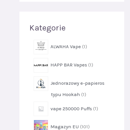
j
Kategorie
p
ALWAHA Vape
1
r
o
p
HAPP BAR Vapes
1
d
r
u
o
k
Jednorazowy e-papieros
d
t
u
1
p
typu Hookah
1
k
r
t
p
vape 250000 Puffs
1
o
1
r
d
o
u
p
Magazyn EU
101
d