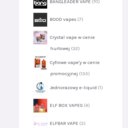
BANGLEADER VAPE
10
d
k
r
u
t
o
k
p
y
BOOD vapes
7
d
t
r
1
u
y
o
0
k
3
Crystal vape w cenie
d
t
6
u
y
p
hurtowej
32
k
1
r
t
0
Cyfrowe vape'y w cenie
o
y
d
7
p
promocyjnej
133
u
r
k
p
Jednorazowy e-liquid
1
o
t
r
d
y
o
u
p
3
ELF BOX VAPES
4
d
k
r
2
u
t
o
k
p
y
ELFBAR VAPE
3
d
t
r