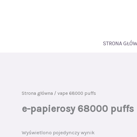
Przejdź
do
treści
STRONA GŁÓ
Strona główna
/ vape 68000 puffs
e-papierosy 68000 puffs
Wyświetlono pojedynczy wynik