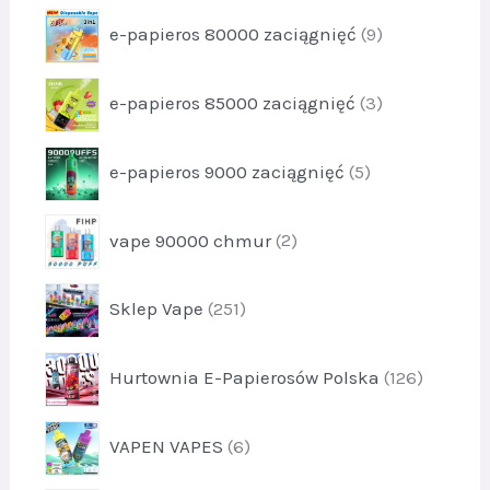
1
o
k
p
e-papieros 80000 zaciągnięć
9
d
t
r
u
1
o
k
p
e-papieros 85000 zaciągnięć
3
d
t
r
u
1
o
k
p
e-papieros 9000 zaciągnięć
5
d
t
r
u
y
o
k
p
9
vape 90000 chmur
2
d
t
r
u
y
o
k
p
3
Sklep Vape
251
d
t
r
u
y
o
k
p
5
Hurtownia E-Papierosów Polska
126
d
t
r
u
y
o
k
p
2
VAPEN VAPES
6
d
t
r
u
y
o