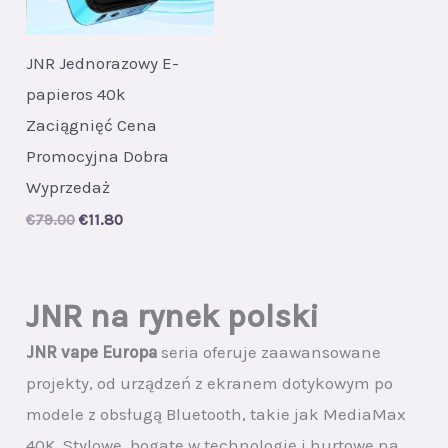
JNR Jednorazowy E-
papieros 40k
Zaciągnięć Cena
Promocyjna Dobra
Wyprzedaż
Original
Current
€
79.00
€
11.80
price
price
was:
is:
€79.00.
€11.80.
JNR na rynek polski
JNR vape Europa
seria oferuje zaawansowane
projekty, od urządzeń z ekranem dotykowym po
modele z obsługą Bluetooth, takie jak MediaMax
40K. Stylowe, bogate w technologię i hurtowe na