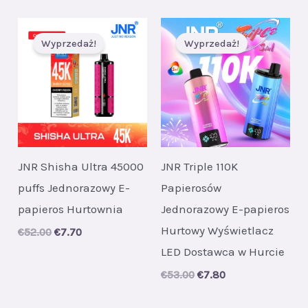
was:
is:
€48.00.
€6.30.
Wyprzedaż!
Wyprzedaż!
JNR Shisha Ultra 45000
JNR Triple 110K
puffs Jednorazowy E-
Papierosów
papieros Hurtownia
Jednorazowy E-papieros
Hurtowy Wyświetlacz
Original
Current
€
52.00
€
7.70
price
price
LED Dostawca w Hurcie
was:
is:
€52.00.
€7.70.
Original
Current
€
53.00
€
7.80
price
price
was:
is: