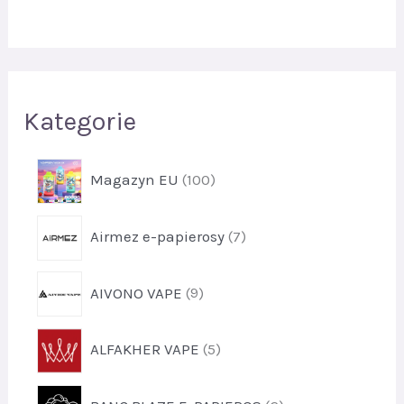
a
j
Kategorie
p
Magazyn EU
100
r
o
p
Airmez e-papierosy
7
d
r
u
o
k
p
AIVONO VAPE
9
d
t
r
u
y
o
k
p
1
ALFAKHER VAPE
5
d
t
r
0
u
y
o
0
k
p