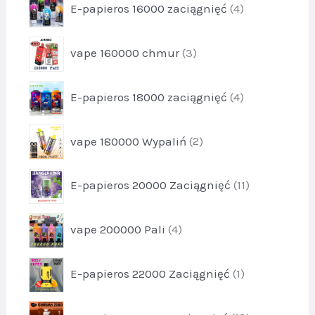
p
2
E-papieros 16000 zaciągnięć
4
d
t
r
u
y
o
k
p
1
vape 160000 chmur
3
d
t
r
2
u
y
o
k
p
6
E-papieros 18000 zaciągnięć
4
d
t
r
u
y
o
k
p
4
vape 180000 Wypaliń
2
d
t
r
u
y
o
k
p
3
E-papieros 20000 Zaciągnięć
11
d
t
r
u
y
o
k
p
4
vape 200000 Pali
4
d
t
r
u
y
o
k
p
2
E-papieros 22000 Zaciągnięć
1
d
t
r
u
y
o
k
p