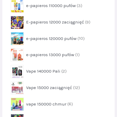
k
p
8
e-papieros 110000 pufów
3
d
t
r
u
y
o
k
p
4
E-papieros 12000 zaciągnięć
9
d
t
r
u
y
o
k
p
8
e-papieros 120000 pufów
10
d
t
r
u
y
o
k
p
3
e-papieros 13000 pufów
1
d
t
r
u
y
o
k
p
9
Vape 140000 Pali
2
d
t
r
u
y
o
k
p
1
Vape 15000 zaciągnięć
12
d
t
r
0
u
1
o
k
p
vape 150000 chmur
6
d
t
r
u
y
o
k