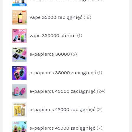
t
r
u
1
o
k
p
Vape 35000 zaciągnięć
12
d
t
r
u
y
o
k
p
2
vape 350000 chmur
1
d
t
r
u
1
o
k
p
e-papieros 36000
5
d
t
r
u
y
o
k
p
1
e-papieros 38000 zaciągnięć
1
d
t
r
2
u
1
o
k
p
e-papieros 40000 zaciągnięć
24
d
t
r
u
y
o
k
p
5
e-papieros 42000 zaciągnięć
2
d
t
r
u
1
o
k
p
e-papieros 45000 zaciągnięć
7
d
t
r