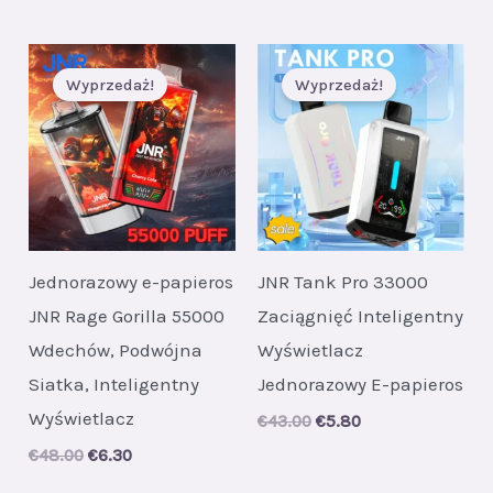
Wyprzedaż!
Wyprzedaż!
Jednorazowy e-papieros
JNR Tank Pro 33000
JNR Rage Gorilla 55000
Zaciągnięć Inteligentny
Wdechów, Podwójna
Wyświetlacz
Siatka, Inteligentny
Jednorazowy E-papieros
Wyświetlacz
Original
Current
€
43.00
€
5.80
price
price
Original
Current
€
48.00
€
6.30
was:
is:
price
price
€43.00.
€5.80.