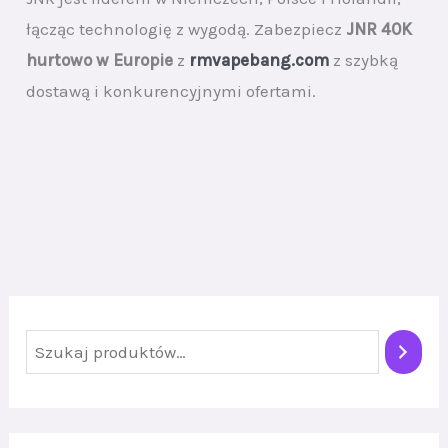
łącząc technologię z wygodą. Zabezpiecz
JNR 40K
hurtowo w Europie
z
rmvapebang.com
z szybką
dostawą i konkurencyjnymi ofertami.
S
z
u
k