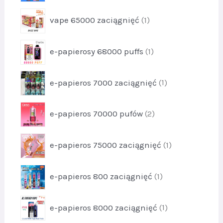
u
y
o
k
p
2
vape 65000 zaciągnięć
1
d
t
r
2
u
1
o
k
p
e-papierosy 68000 puffs
1
d
t
r
u
y
o
k
p
2
e-papieros 7000 zaciągnięć
1
d
t
r
1
u
1
o
k
p
e-papieros 70000 pufów
2
d
t
r
u
1
o
k
p
e-papieros 75000 zaciągnięć
1
d
t
r
u
1
o
k
p
e-papieros 800 zaciągnięć
1
d
t
r
u
y
o
k
p
2
e-papieros 8000 zaciągnięć
1
d
t
r
u