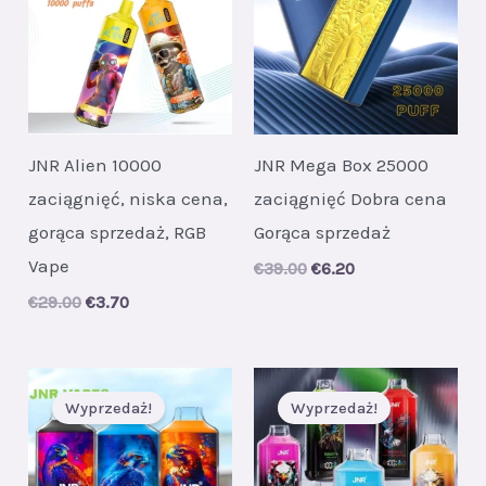
JNR Alien 10000
JNR Mega Box 25000
zaciągnięć, niska cena,
zaciągnięć Dobra cena
gorąca sprzedaż, RGB
Gorąca sprzedaż
Vape
Original
Current
€
39.00
€
6.20
price
price
Original
Current
€
29.00
€
3.70
was:
is:
price
price
€39.00.
€6.20.
was:
is:
€29.00.
€3.70.
Wyprzedaż!
Wyprzedaż!