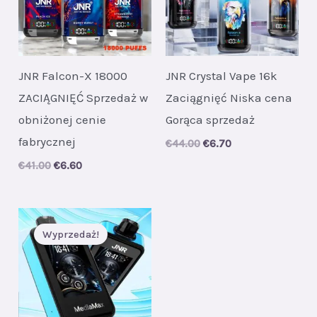
JNR Falcon-X 18000
JNR Crystal Vape 16k
ZACIĄGNIĘĆ Sprzedaż w
Zaciągnięć Niska cena
obniżonej cenie
Gorąca sprzedaż
fabrycznej
Original
Current
€
44.00
€
6.70
price
price
Original
Current
€
41.00
€
6.60
was:
is:
price
price
€44.00.
€6.70.
was:
is:
€41.00.
€6.60.
Wyprzedaż!