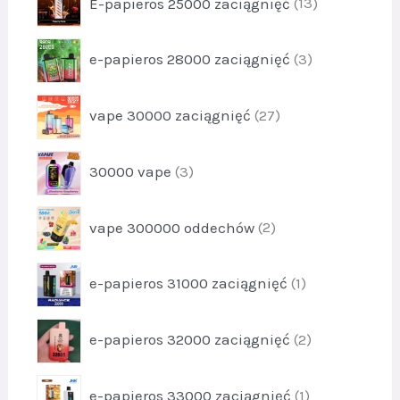
1
E-papieros 25000 zaciągnięć
13
d
t
r
1
u
y
o
k
p
4
e-papieros 28000 zaciągnięć
3
d
t
r
u
1
o
k
p
vape 30000 zaciągnięć
27
d
t
r
u
y
o
k
p
1
30000 vape
3
d
t
r
3
u
y
o
k
p
3
vape 300000 oddechów
2
d
t
r
u
y
o
k
p
2
e-papieros 31000 zaciągnięć
1
d
t
r
7
u
y
o
k
p
3
e-papieros 32000 zaciągnięć
2
d
t
r
u
y
o
k
p
2
e-papieros 33000 zaciągnięć
1
d