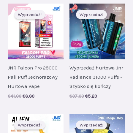
€53.00.
€7.80.
Wyprzedaż!
Wyprzedaż!
JNR Falcon Pro 28000
Wyprzedaż hurtowa Jnr
Pali Puff Jednorazowy
Radiance 31000 Puffs –
Hurtowa Vape
Szybko się kończy
Original
Current
Original
Current
€
41.00
€
6.60
€
37.00
€
5.20
price
price
price
price
was:
is:
was:
is:
€41.00.
€6.60.
€37.00.
€5.20.
Wyprzedaż!
Wyprzedaż!