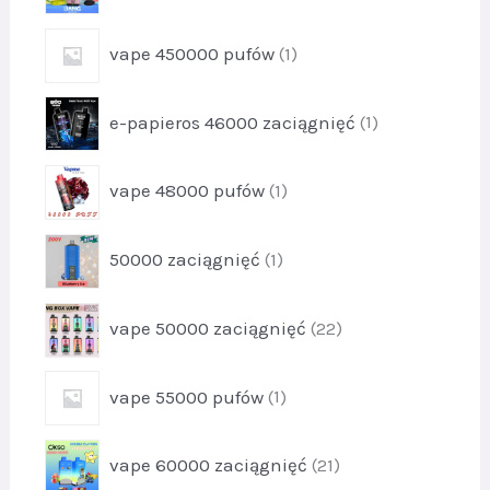
u
y
o
k
p
2
vape 450000 pufów
1
d
t
r
4
u
y
o
k
p
2
e-papieros 46000 zaciągnięć
1
d
t
r
u
y
o
k
p
7
vape 48000 pufów
1
d
t
r
u
1
o
k
p
50000 zaciągnięć
1
d
t
r
u
1
o
k
p
vape 50000 zaciągnięć
22
d
t
r
u
1
o
k
p
vape 55000 pufów
1
d
t
r
u
1
o
k
p
vape 60000 zaciągnięć
21
d
t
r