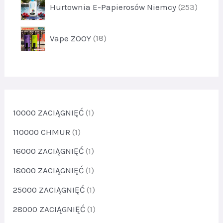
k
p
Hurtownia E-Papierosów Niemcy
253
d
t
r
u
y
o
k
p
8
Vape ZOOY
18
d
t
r
u
y
o
k
2
d
t
u
y
k
2
t
10000 ZACIĄGNIĘĆ
(1)
5
y
3
1
110000 CHMUR
(1)
8
16000 ZACIĄGNIĘĆ
(1)
18000 ZACIĄGNIĘĆ
(1)
25000 ZACIĄGNIĘĆ
(1)
28000 ZACIĄGNIĘĆ
(1)