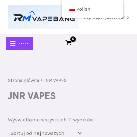
Przejdź
Polish
do
kup waporyzator tanio
treści
SKLEP
Strona główna
/ JNR VAPES
JNR VAPES
Sortuj
Wyświetlanie wszystkich 11 wyników
wg
najnowszych