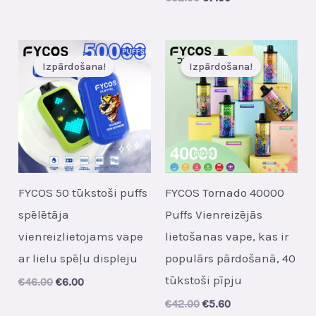
was:
is:
price
price
€22.00.
€3.10.
was:
is:
€52.00.
€7.00.
Izpārdošana!
Izpārdošana!
FYCOS 50 tūkstoši puffs
FYCOS Tornado 40000
spēlētāja
Puffs Vienreizējās
vienreizlietojams vape
lietošanas vape, kas ir
ar lielu spēļu displeju
populārs pārdošanā, 40
tūkstoši pīpju
Original
Current
€
46.00
€
6.00
price
price
Original
Current
€
42.00
€
5.60
was:
is: