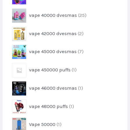
k
p
s
d
t
r
u
2
i
vape 40000 dvesmas
25
o
k
5
d
t
p
u
2
i
vape 42000 dvesmas
2
r
k
p
o
t
r
d
7
i
vape 45000 dvesmas
7
o
u
p
d
k
r
u
1
t
vape 450000 puffs
1
o
k
p
i
d
t
r
u
1
i
vape 46000 dvesmas
1
o
k
p
d
t
r
u
1
i
vape 48000 puffs
1
o
k
p
d
t
r
u
1
i
Vape 50000
1
o
k
p