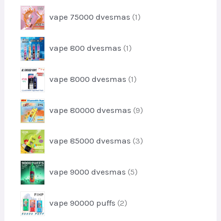
t
r
u
1
i
vape 75000 dvesmas
1
o
k
p
d
t
r
u
1
i
vape 800 dvesmas
1
o
k
p
d
t
r
u
1
i
vape 8000 dvesmas
1
o
k
p
d
t
r
u
9
i
vape 80000 dvesmas
9
o
k
p
d
t
r
u
3
i
vape 85000 dvesmas
3
o
k
p
d
t
r
u
5
i
vape 9000 dvesmas
5
o
k
p
d
t
r
u
2
i
vape 90000 puffs
2
o
k
p
d