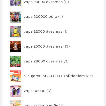
i
Vape 20000 dvesmas
11
o
k
1
d
t
p
u
4
i
vape 200000 pūļu
4
r
k
p
o
t
r
d
1
i
vape 22000 dvesmas
1
o
u
p
d
k
r
u
1
t
vape 25000 dvesmas
13
o
k
3
s
d
t
p
u
3
i
vape 28000 dvesmas
3
r
k
p
o
t
r
d
2
i
e-cigareti ar 30 000 uzpūtieniem
27
o
u
7
d
k
p
u
3
t
vape 30000
3
r
k
p
s
o
t
r
d
2
i
vape 300000 puffs
2
o