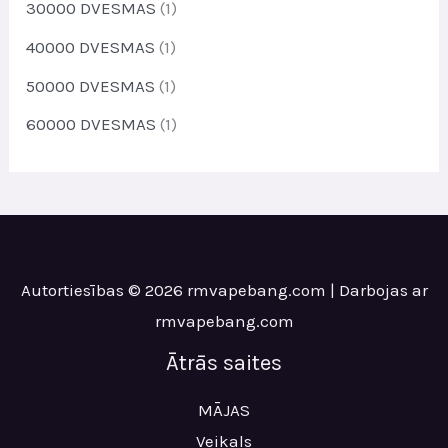
t
30000 DVESMAS
(1)
s
40000 DVESMAS
(1)
50000 DVESMAS
(1)
60000 DVESMAS
(1)
Autortiesības © 2026 rmvapebang.com | Darbojas ar
rmvapebang.com
Ātrās saites
MĀJAS
Veikals