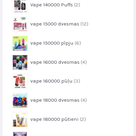
d
2
i
Vape 140000 Puffs
2
o
u
p
d
k
r
u
1
t
vape 15000 dvesmas
12
o
k
2
s
d
t
p
u
6
i
vape 150000 pīpju
6
r
k
p
o
t
r
d
4
i
vape 16000 dvesmas
4
o
u
p
d
k
r
u
3
t
vape 160000 pūļu
3
o
k
p
s
d
t
r
u
4
i
vape 18000 dvesmas
4
o
k
p
d
t
r
u
2
i
vape 180000 pūtieni
2
o
k
p
d
t
r
u
1