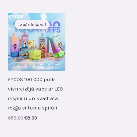
price
price
€46.00.
€6.00.
was:
is:
€42.00.
€5.60.
Izpārdošana!
FYCOS 100 000 puffs
vienreizējā vape ar LED
displeju un kvadrāta
režģa siltuma spirāli
Original
Current
€
58.00
€
8.00
price
price
was:
is:
€58.00.
€8.00.