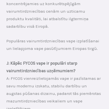
koncentrējamies uz konkurētspējīgām
vairumtirdzniecības cenām un uzticamu
produktu kvalitāti, lai atbalstītu ilgtermiņa
sadarbību visā Eiropā.
Populāras vairumtirdzniecības vape izplatīšanai
un lielapjoma vape pasūtījumiem Eiropas tirgū.
J: Kāpēc FYCOS vape ir populāri starp
vairumtirdzniecības uzņēmumiem?
A: FYCOS vienreizlietojamās vape ir pazīstamas ar
savu modernu izskatu, stabilu darbību un
augstas pūšanas dizainu, padarot tās piemērotas
mazumtirdzniecības veikaliem un vape
izplatītājiem.