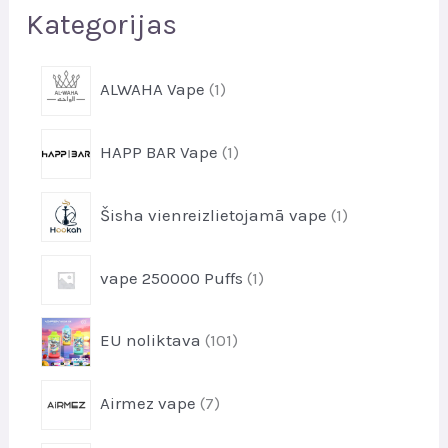
Kategorijas
1
ALWAHA Vape
1
p
r
1
HAPP BAR Vape
1
o
p
d
r
u
1
Šisha vienreizlietojamā vape
1
o
k
p
d
t
r
u
1
i
vape 250000 Puffs
1
o
k
p
d
t
r
u
1
i
EU noliktava
101
o
k
0
d
t
1
u
7
i
Airmez vape
7
p
k
p
r
t
r