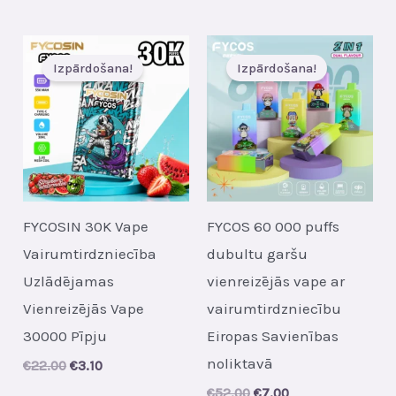
Izpārdošana!
Izpārdošana!
FYCOSIN 30K Vape
FYCOS 60 000 puffs
Vairumtirdzniecība
dubultu garšu
Uzlādējamas
vienreizējās vape ar
Vienreizējās Vape
vairumtirdzniecību
30000 Pīpju
Eiropas Savienības
noliktavā
Original
Current
€
22.00
€
3.10
price
price
Original
Current
€
52.00
€
7.00