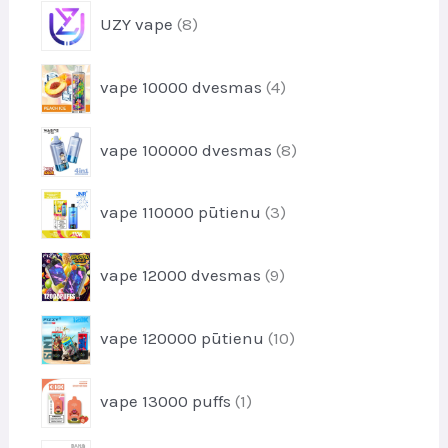
u
8
k
UZY vape
8
o
k
p
t
d
t
r
i
u
4
i
vape 10000 dvesmas
4
o
k
p
d
t
r
u
8
i
vape 100000 dvesmas
8
o
k
p
d
t
r
u
3
i
vape 110000 pūtienu
3
o
k
p
d
t
r
u
9
i
vape 12000 dvesmas
9
o
k
p
d
t
r
u
1
i
vape 120000 pūtienu
10
o
k
0
d
t
p
u
1
i
vape 13000 puffs
1
r
k
p
o
t
r