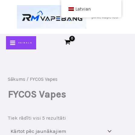
Pāriet
Latvian
uz
pirkt vape lēti
saturu
VEIKALS
Sākums
/ FYCOS Vapes
FYCOS Vapes
Sakārtots
Tiek rādīti visi 5 rezultāti
pēc
jaunākā