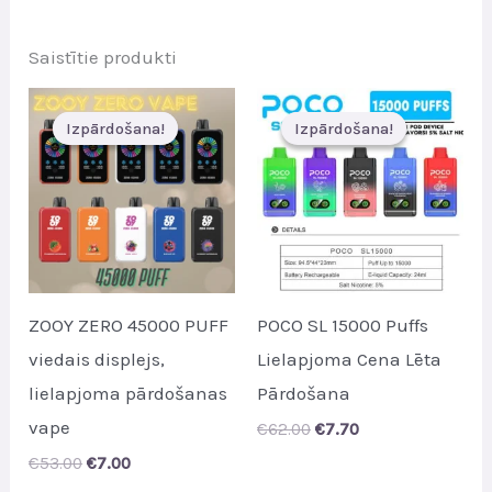
€78.00.
€9.60.
Saistītie produkti
Izpārdošana!
Izpārdošana!
Izpārdošana!
Izpārdošana!
ZOOY ZERO 45000 PUFF
POCO SL 15000 Puffs
viedais displejs,
Lielapjoma Cena Lēta
lielapjoma pārdošanas
Pārdošana
vape
Original
Current
€
62.00
€
7.70
price
price
Original
Current
€
53.00
€
7.00
was:
is:
price
price
€62.00.
€7.70.