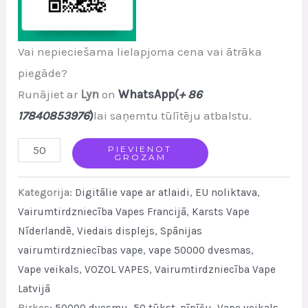
Vai nepieciešama lielapjoma cena vai ātrāka
piegāde?
Runājiet ar
Lyn
on
WhatsApp(
+ 86
17840853976
)
lai saņemtu tūlītēju atbalstu.
VOZOL
PIEVIENOT
GROZAM
Star
Click
Kategorija:
Digitālie vape ar atlaidi
,
EU noliktava
,
50K
Vairumtirdzniecība Vapes Francijā
,
Karsts Vape
Nīderlandē
,
Viedais displejs
,
Spānijas
Rechargeable
vairumtirdzniecības vape
,
vape 50000 dvesmas
,
Disposable
Vape veikals
,
VOZOL VAPES
,
Vairumtirdzniecība Vape
Vape
Latvijā
Adjustable
Birkes:
50000 dvesmu
,
50 tūkst. pīpīšu
,
Vape veikals