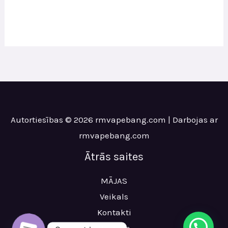
price
price
was:
is:
€38.00.
€5.40.
Autortiesības © 2026 rmvapebang.com | Darbojas ar
rmvapebang.com
Ātrās saites
MĀJAS
Veikals
Kontakti