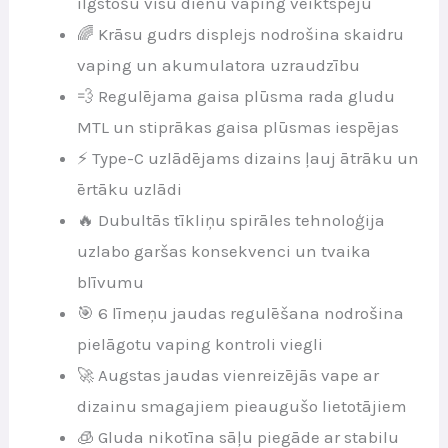
ilgstošu visu dienu vaping veiktspēju
🌈 Krāsu gudrs displejs nodrošina skaidru
vaping un akumulatora uzraudzību
💨 Regulējama gaisa plūsma rada gludu
MTL un stiprākas gaisa plūsmas iespējas
⚡ Type-C uzlādējams dizains ļauj ātrāku un
ērtāku uzlādi
🔥 Dubultās tīkliņu spirāles tehnoloģija
uzlabo garšas konsekvenci un tvaika
blīvumu
🎯 6 līmeņu jaudas regulēšana nodrošina
pielāgotu vaping kontroli viegli
🚀 Augstas jaudas vienreizējās vape ar
dizainu smagajiem pieaugušo lietotājiem
🧊 Gluda nikotīna sāļu piegāde ar stabilu