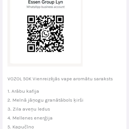
VOZOL 50K Vienreizējās vape aromātu saraksts
1. Arābu kafija
2. Melnā jāņogu granātābols ķirši
3. Zila aveņu ledus
4. Mellenes enerģija
5. Kapučīno