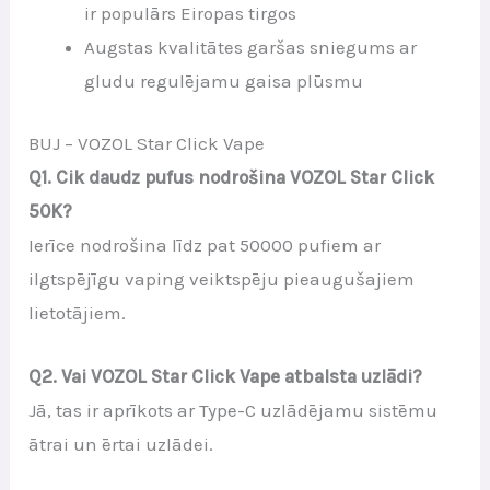
ir populārs Eiropas tirgos
Augstas kvalitātes garšas sniegums ar
gludu regulējamu gaisa plūsmu
BUJ – VOZOL Star Click Vape
Q1. Cik daudz pufus nodrošina VOZOL Star Click
50K?
Ierīce nodrošina līdz pat 50000 pufiem ar
ilgtspējīgu vaping veiktspēju pieaugušajiem
lietotājiem.
Q2. Vai VOZOL Star Click Vape atbalsta uzlādi?
Jā, tas ir aprīkots ar Type-C uzlādējamu sistēmu
ātrai un ērtai uzlādei.