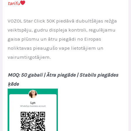
tarifu
VOZOL Star Click 50K piedāvā dubultšējas režģa
veiktspēju, gudru displeja kontroli, regulējamu
gaisa plūsmu un ātru piegādi no Eiropas
noliktavas pieaugušo vape lietotājiem un
vairumtirgotājiem.
MOQ: 50 gabali | Ātra piegāde | Stabils piegādes
ķēde