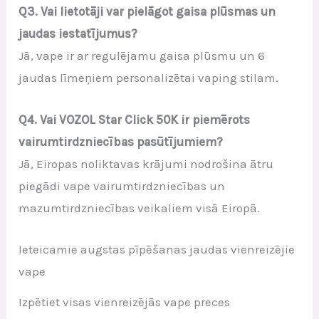
Q3. Vai lietotāji var pielāgot gaisa plūsmas un
jaudas iestatījumus?
Jā, vape ir ar regulējamu gaisa plūsmu un 6
jaudas līmeņiem personalizētai vaping stilam.
Q4. Vai VOZOL Star Click 50K ir piemērots
vairumtirdzniecības pasūtījumiem?
Jā, Eiropas noliktavas krājumi nodrošina ātru
piegādi vape vairumtirdzniecības un
mazumtirdzniecības veikaliem visā Eiropā.
Ieteicamie augstas pīpēšanas jaudas vienreizējie
vape
Izpētiet visas vienreizējās vape preces