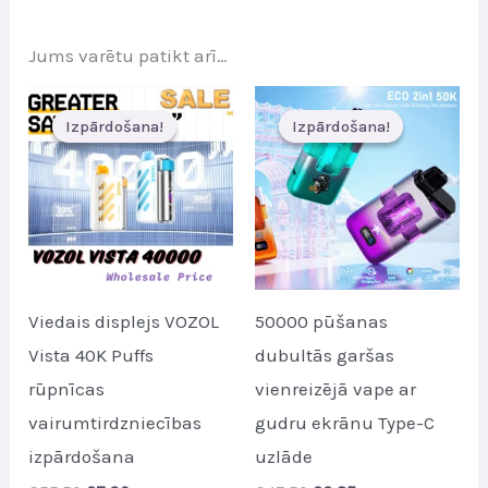
Jums varētu patikt arī…
Izpārdošana!
Izpārdošana!
Izpārdošana!
Izpārdošana!
Viedais displejs VOZOL
50000 pūšanas
Vista 40K Puffs
dubultās garšas
rūpnīcas
vienreizējā vape ar
vairumtirdzniecības
gudru ekrānu Type-C
izpārdošana
uzlāde