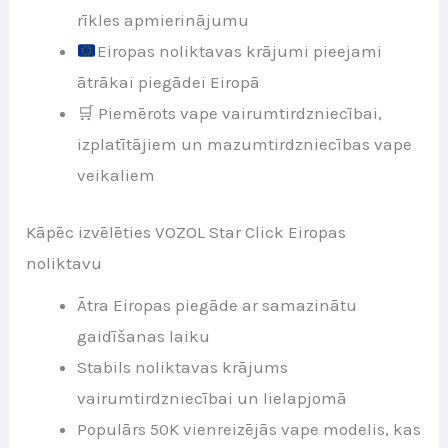
rīkles apmierinājumu
Eiropas noliktavas krājumi pieejami
ātrākai piegādei Eiropā
🛒 Piemērots vape vairumtirdzniecībai,
izplatītājiem un mazumtirdzniecības vape
veikaliem
Kāpēc izvēlēties VOZOL Star Click Eiropas
noliktavu
Ātra Eiropas piegāde ar samazinātu
gaidīšanas laiku
Stabils noliktavas krājums
vairumtirdzniecībai un lielapjomā
Populārs 50K vienreizējās vape modelis, kas