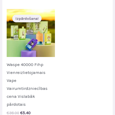
was:
is:
€53.00.
€7.00.
Izpārdošana!
Izpārdošana!
Waspe 40000 Fihp
Vienreizlietojamais
Vape
Vairumtirdzniecības
cena Vislabāk
pārdotais
Original
Current
€
38.00
€
5.40