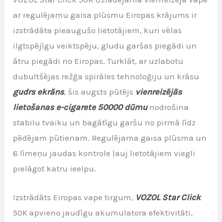
ar regulējamu gaisa plūsmu Eiropas krājums ir
izstrādāta pieaugušo lietotājiem, kuri vēlas
ilgtspējīgu veiktspēju, gludu garšas piegādi un
ātru piegādi no Eiropas. Turklāt, ar uzlabotu
dubultšējas režģa spirāles tehnoloģiju un krāsu
gudrs ekrāns
, šis augsts pūtējs
vienreizējās
lietošanas e-cigarete 50000 dūmu
nodrošina
stabilu tvaiku un bagātīgu garšu no pirmā līdz
pēdējam pūtienam. Regulējama gaisa plūsma un
6 līmeņu jaudas kontrole ļauj lietotājiem viegli
pielāgot katru ieelpu.
Izstrādāts Eiropas vape tirgum,
VOZOL Star Click
50K apvieno jaudīgu akumulatora efektivitāti,