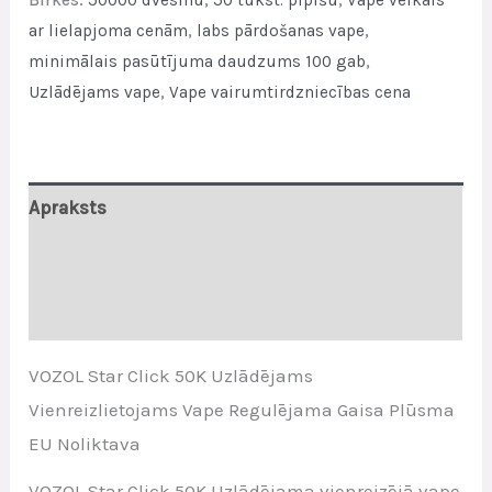
Airflow
ar lielapjoma cenām
,
labs pārdošanas vape
,
EU
minimālais pasūtījuma daudzums 100 gab
,
Stock
Uzlādējams vape
,
Vape vairumtirdzniecības cena
quantity
Apraksts
Papildu informācija
Atsauksmes (0)
VOZOL Star Click 50K Uzlādējams
Vienreizlietojams Vape Regulējama Gaisa Plūsma
EU Noliktava
VOZOL Star Click 50K Uzlādējama vienreizējā vape