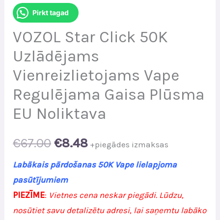
Pirkt tagad
VOZOL Star Click 50K
Uzlādējams
Vienreizlietojams Vape
Regulējama Gaisa Plūsma
EU Noliktava
Original
Current
€
67.00
€
8.48
+piegādes izmaksas
price
price
Labākais pārdošanas 50K Vape lielapjoma
pasūtījumiem
was:
is:
PIEZĪME
:
Vietnes cena neskar piegādi. Lūdzu,
€67.00.
€8.48.
nosūtiet savu detalizētu adresi, lai saņemtu labāko