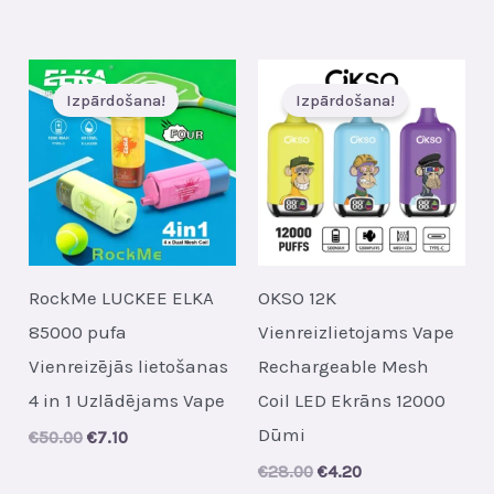
price
price
was:
is:
€43.00.
€7.10.
Izpārdošana!
Izpārdošana!
RockMe LUCKEE ELKA
OKSO 12K
85000 pufa
Vienreizlietojams Vape
Vienreizējās lietošanas
Rechargeable Mesh
4 in 1 Uzlādējams Vape
Coil LED Ekrāns 12000
Dūmi
Original
Current
€
50.00
€
7.10
price
price
Original
Current
€
28.00
€
4.20
was:
is:
price
price