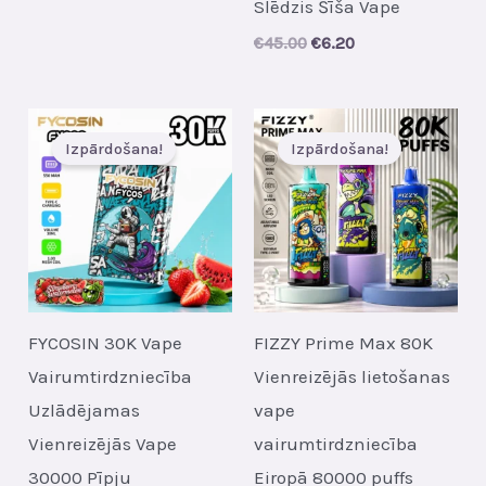
Slēdzis Šīša Vape
was:
is:
€33.00.
€5.30.
Original
Current
€
45.00
€
6.20
price
price
was:
is:
€45.00.
€6.20.
Izpārdošana!
Izpārdošana!
FYCOSIN 30K Vape
FIZZY Prime Max 80K
Vairumtirdzniecība
Vienreizējās lietošanas
Uzlādējamas
vape
Vienreizējās Vape
vairumtirdzniecība
30000 Pīpju
Eiropā 80000 puffs