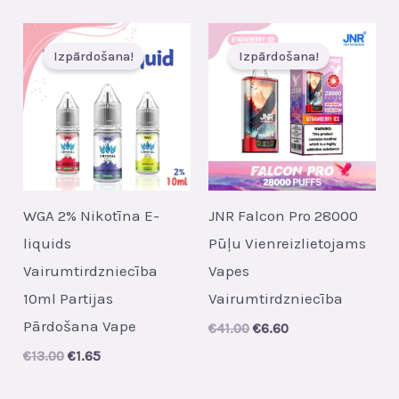
was:
is:
€53.00.
€7.80.
Izpārdošana!
Izpārdošana!
WGA 2% Nikotīna E-
JNR Falcon Pro 28000
liquids
Pūļu Vienreizlietojams
Vairumtirdzniecība
Vapes
10ml Partijas
Vairumtirdzniecība
Pārdošana Vape
Original
Current
€
41.00
€
6.60
price
price
Original
Current
€
13.00
€
1.65
was:
is:
price
price
€41.00.
€6.60.
was:
is: