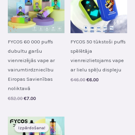
FYCOS 60 000 puffs
FYCOS 50 tūkstoši puffs
dubultu garšu
spēlētāja
vienreizējās vape ar
vienreizlietojams vape
vairumtirdzniecību
ar lielu spēļu displeju
Eiropas Savienības
Original
Current
€
46.00
€
6.00
price
price
noliktavā
was:
is:
€46.00.
€6.00.
Original
Current
€
52.00
€
7.00
price
price
was:
is:
€52.00.
€7.00.
Izpārdošana!