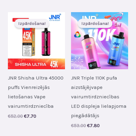
€50.00.
€7.10.
was:
is:
€28.00.
€4.20.
Izpārdošana!
Izpārdošana!
JNR Shisha Ultra 45000
JNR Triple 110K pufa
puffs Vienreizējās
aizstājējvape
lietošanas Vape
vairumtirdzniecības
vairumtirdzniecība
LED displeja lielapjoma
piegādātājs
Original
Current
€
52.00
€
7.70
price
price
Original
Current
€
53.00
€
7.80
was:
is:
price
price
€52.00.
€7.70.