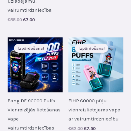
uzlādējamu,
was:
is:
€35.00.
€5.30.
vairumtirdzniecība
Original
Current
€
55.00
€
7.00
price
price
was:
is:
€55.00.
€7.00.
Izpārdošana!
Izpārdošana!
Bang DE 90000 Puffs
FIHP 60000 pūļu
Vienreizējās lietošanas
vienreizlietojams vape
Vape
ar vairumtirdzniecību
Vairumtirdzniecības
Original
Current
€
62.00
€
7.50