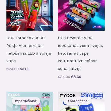
UOR Tornado 30000
UOR Crystal 12000
Pūšļu Vienreizējās
iepūšanās vienreizējās
lietošanas LED displeja
lietošanas vape
vape
vairumtirdzniecības
cena Latvijā
Original
Current
€
24.00
€
3.60
price
price
Original
Current
€
24.00
€
3.60
was:
is:
price
price
€24.00.
€3.60.
was:
is:
€24.00.
€3.60.
Izpārdošana!
Izpārdošana!