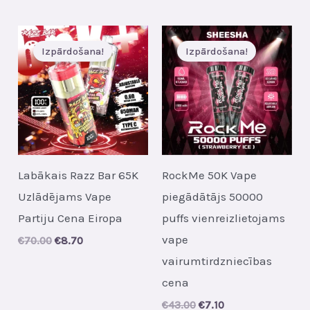
€65.00.
€7.60.
was:
is:
€85.00.
€9.35.
Izpārdošana!
Izpārdošana!
Labākais Razz Bar 65K
RockMe 50K Vape
Uzlādējams Vape
piegādātājs 50000
Partiju Cena Eiropa
puffs vienreizlietojams
vape
Original
Current
€
70.00
€
8.70
price
price
vairumtirdzniecības
was:
is:
€70.00.
€8.70.
cena
Original
Current
€
43.00
€
7.10