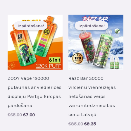
price
price
€56.00.
€7.45.
was:
is:
€43.00.
€5.80.
Izpārdošana!
Izpārdošana!
ZOOY Vape 120000
Razz Bar 30000
pufaunas ar viedierīces
vilcienu vienreizējās
displeju Partiju Eiropas
lietošanas veips
pārdošana
vairumtirdzniecības
cena Latvijā
Original
Current
€
65.00
€
7.60
price
price
Original
Current
€
85.00
€
9.35
was:
is:
price
price