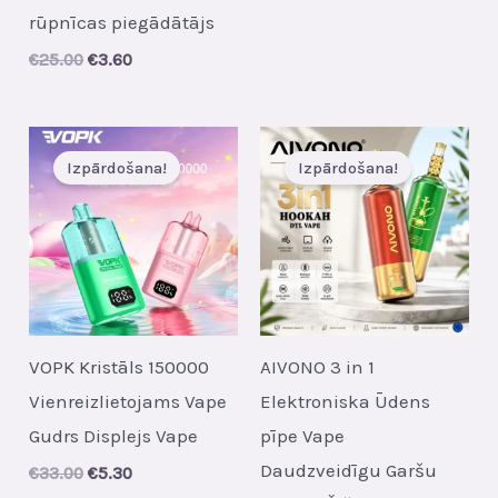
price
price
rūpnīcas piegādātājs
was:
is:
€62.00.
€7.50.
Original
Current
€
25.00
€
3.60
price
price
was:
is:
€25.00.
€3.60.
Izpārdošana!
Izpārdošana!
VOPK Kristāls 150000
AIVONO 3 in 1
Vienreizlietojams Vape
Elektroniska Ūdens
Gudrs Displejs Vape
pīpe Vape
Daudzveidīgu Garšu
Original
Current
€
33.00
€
5.30
price
price