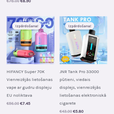
Original
Current
€
78.00
€
8.90
was:
is:
price
price
€48.00.
€6.30.
was:
is:
€78.00.
€8.90.
Izpārdošana!
Izpārdošana!
HIFANCY Super 70K
JNR Tank Pro 33000
Vienreizējās lietošanas
pūtieni, viedais
vape ar gudru displeju
displejs, vienreizējās
EU noliktava
lietošanas elektroniskā
cigarete
Original
Current
€
56.00
€
7.45
price
price
Original
Current
€
43.00
€
5.80
was:
is: