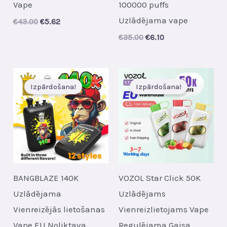
Vape
100000 puffs
Uzlādējama vape
Original
Current
€
43.00
€
5.62
price
price
Original
Current
€
35.00
€
6.10
was:
is:
price
price
€43.00.
€5.62.
was:
is:
€35.00.
€6.10.
Izpārdošana!
Izpārdošana!
BANGBLAZE 140K
VOZOL Star Click 50K
Uzlādējama
Uzlādējams
Vienreizējās lietošanas
Vienreizlietojams Vape
Vape EU Noliktava
Regulējama Gaisa