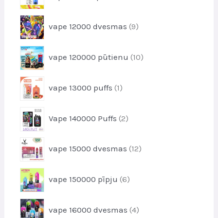
k
p
d
t
r
u
9
i
vape 12000 dvesmas
9
o
k
p
d
t
r
u
1
i
vape 120000 pūtienu
10
o
k
0
d
t
p
u
1
i
vape 13000 puffs
1
r
k
p
o
t
r
d
2
i
Vape 140000 Puffs
2
o
u
p
d
k
r
u
1
t
vape 15000 dvesmas
12
o
k
2
s
d
t
p
u
6
i
vape 150000 pīpju
6
r
k
p
o
t
r
d
4
i
vape 16000 dvesmas
4
o
u
p