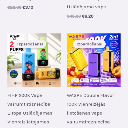
Uzlādējama vape
Original
Current
€
22.00
€
3.10
price
price
Original
Current
€
45.00
€
6.20
was:
is:
price
price
€22.00.
€3.10.
was:
is:
€45.00.
€6.20.
Izpārdošana!
Izpārdošana!
FIHP 200K Vape
WASPE Double Flavor
vairumtirdzniecība
100K Vienreizējās
Eiropa Uzlādējamas
lietošanas vape
Vienreizlietojamas
vairumtirdzniecība