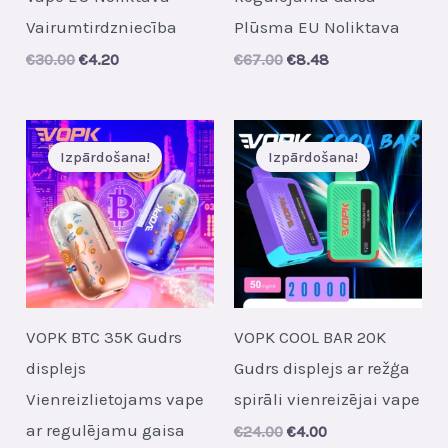
Vairumtirdzniecība
Plūsma EU Noliktava
Original
Current
Original
Current
€
30.00
€
4.20
€
67.00
€
8.48
price
price
price
price
was:
is:
was:
is:
€30.00.
€4.20.
€67.00.
€8.48.
Izpārdošana!
Izpārdošana!
VOPK BTC 35K Gudrs
VOPK COOL BAR 20K
displejs
Gudrs displejs ar režģa
Vienreizlietojams vape
spirāli vienreizējai vape
ar regulējamu gaisa
Original
Current
€
24.00
€
4.00