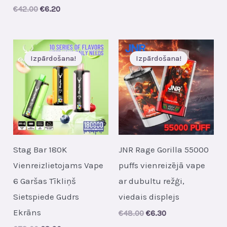
price
price
Original
Current
€
42.00
€
6.20
was:
is:
price
price
€47.00.
€6.40.
was:
is:
€42.00.
€6.20.
Izpārdošana!
Izpārdošana!
Stag Bar 180K
JNR Rage Gorilla 55000
Vienreizlietojams Vape
puffs vienreizējā vape
6 Garšas Tīkliņš
ar dubultu režģi,
Sietspiede Gudrs
viedais displejs
Ekrāns
Original
Current
€
48.00
€
6.30
price
price