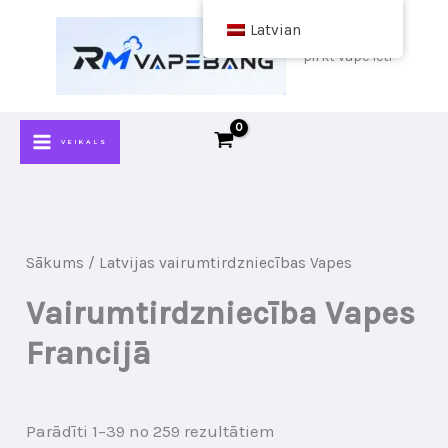
Pāriet
Latvian
uz
pirkt vape lēti
saturu
VEIKALS
Sākums
/ Latvijas vairumtirdzniecības Vapes
Vairumtirdzniecība Vapes
Francijā
Sakārtots
Parādīti 1–39 no 259 rezultātiem
pēc