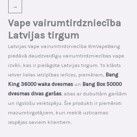
→
Vape vairumtirdzniecība
Latvijas tirgum
Latvijas Vape vairumtirdzniecība RmVapeBang
piedāvā daudzveidīgu vairumtirdzniecības vape
izvēli, kas ir pielāgota Latvijas tirgum. To klāsts
ietver lielas ietilpības ierīces, piemēram,
Bang
King 36000 waka dvesmas
un
Bang Box 50000
dvesmas divas garšas
, abas ar dubultām garšām
un ilgstošu veiktspēju. Šie produkti ir piemēroti
mazumtirgotājiem, kuri meklē uzticamas
iespējas saviem klientiem.