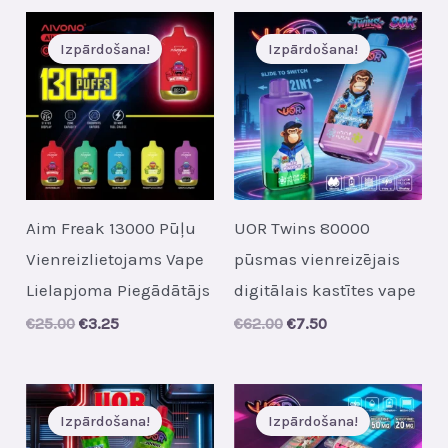
€13.00.
€1.65.
Izpārdošana!
Izpārdošana!
Aim Freak 13000 Pūļu
UOR Twins 80000
Vienreizlietojams Vape
pūsmas vienreizējais
Lielapjoma Piegādātājs
digitālais kastītes vape
Original
Current
Original
Current
€
25.00
€
3.25
€
62.00
€
7.50
price
price
price
price
was:
is:
was:
is:
€25.00.
€3.25.
€62.00.
€7.50.
Izpārdošana!
Izpārdošana!