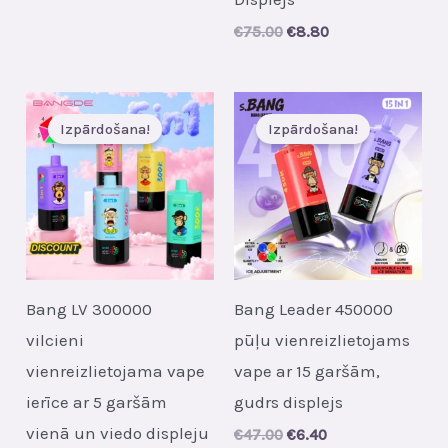
was:
is:
€28.00.
€4.20.
Original
Current
€
75.00
€
8.80
price
price
was:
is:
€75.00.
€8.80.
Izpārdošana!
Izpārdošana!
Bang LV 300000
Bang Leader 450000
vilcieni
pūļu vienreizlietojams
vienreizlietojama vape
vape ar 15 garšām,
ierīce ar 5 garšām
gudrs displejs
vienā un viedo displeju
Original
Current
€
47.00
€
6.40