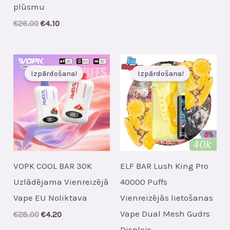
price
price
plūsmu
was:
is:
€24.00.
€4.00.
Original
Current
€
26.00
€
4.10
price
price
was:
is:
€26.00.
€4.10.
Izpārdošana!
Izpārdošana!
VOPK COOL BAR 30K
ELF BAR Lush King Pro
Uzlādējama Vienreizējā
40000 Puffs
Vape EU Noliktava
Vienreizējās lietošanas
Vape Dual Mesh Gudrs
Original
Current
€
28.00
€
4.20
price
price
Displejs