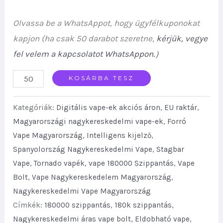
Olvassa be a WhatsAppot, hogy ügyfélkuponokat
kapjon (ha csak 50 darabot szeretne,
kérjük, vegye
fel velem a kapcsolatot WhatsAppon.
）
Stag
KOSÁRBA TESZ
Bar
Kategóriák:
Digitális vape-ek akciós áron
,
EU raktár
,
180K
Magyarországi nagykereskedelmi vape-ek
,
Forró
Disposable
Vape Magyarország
,
Intelligens kijelző
,
Vape
Spanyolország Nagykereskedelmi Vape
,
Stagbar
6
Vape
,
Tornado vapék
,
vape 180000 Szippantás
,
Vape
Flavors
Bolt
,
Vape Nagykereskedelem Magyarország
,
Mesh
Nagykereskedelmi Vape Magyarország
Coil
Címkék:
180000 szippantás
,
180k szippantás
,
Smart
Nagykereskedelmi áras vape bolt
,
Eldobható vape
,