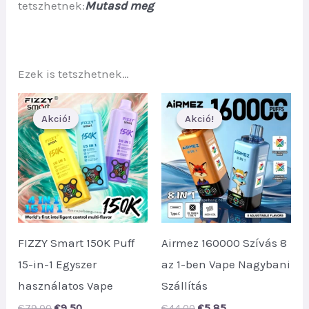
tetszhetnek:
Mutasd meg
Ezek is tetszhetnek…
Akció!
Akció!
Akció!
Akció!
FIZZY Smart 150K Puff
Airmez 160000 Szívás 8
15-in-1 Egyszer
az 1-ben Vape Nagybani
használatos Vape
Szállítás
Original
Current
Original
Current
€
79.00
€
9.50
€
44.00
€
5.85