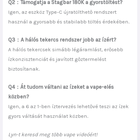
Q2：Támogatja a Stagbar 180K a gyorstöltést?
Igen, az eszköz Type-C újratölthető rendszert
használ a gyorsabb és stabilabb töltés érdekében.
Q3：A hálós tekercs rendszer jobb az ízért?
A hálós tekercsek simább légáramlást, erősebb
ízkonzisztenciát és javított gőztermelést
biztosítanak.
Q4：Át tudom váltani az ízeket a vape-elés
közben?
Igen, a 6 az 1-ben íztervezés lehetővé teszi az ízek
gyors váltását használat közben.
Lyn-t keresd meg több vape videóért!