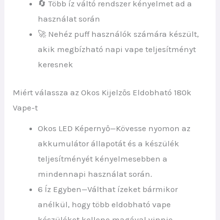
🔄 Több íz váltó rendszer kényelmet ad a
használat során
🚀 Nehéz puff használók számára készült,
akik megbízható napi vape teljesítményt
keresnek
Miért válassza az Okos Kijelzős Eldobható 180k
Vape-t
Okos LED Képernyő—Kövesse nyomon az
akkumulátor állapotát és a készülék
teljesítményét kényelmesebben a
mindennapi használat során.
6 Íz Egyben—Válthat ízeket bármikor
anélkül, hogy több eldobható vape
készüléket kellene magával vinnie.