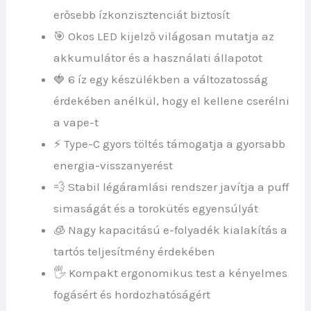
erősebb ízkonzisztenciát biztosít
🎯 Okos LED kijelző világosan mutatja az
akkumulátor és a használati állapotot
🍓 6 íz egy készülékben a változatosság
érdekében anélkül, hogy el kellene cserélni
a vape-t
⚡ Type-C gyors töltés támogatja a gyorsabb
energia-visszanyerést
💨 Stabil légáramlási rendszer javítja a puff
simaságát és a torokütés egyensúlyát
🧊 Nagy kapacitású e-folyadék kialakítás a
tartós teljesítmény érdekében
🖐️ Kompakt ergonomikus test a kényelmes
fogásért és hordozhatóságért