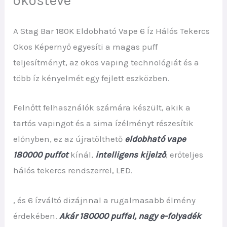
okostévé
A Stag Bar 180K Eldobható Vape 6 Íz Hálós Tekercs
Okos Képernyő egyesíti a magas puff
teljesítményt, az okos vaping technológiát és a
több íz kényelmét egy fejlett eszközben.
Felnőtt felhasználók számára készült, akik a
tartós vapingot és a sima ízélményt részesítik
előnyben, ez az újratölthető
eldobható vape
180000 puffot
kínál,
intelligens kijelző
, erőteljes
hálós tekercs rendszerrel, LED.
, és 6 ízváltó dizájnnal a rugalmasabb élmény
érdekében.
Akár 180000 puffal, nagy e-folyadék