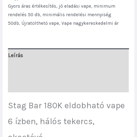
Screen
Gyors áras értékesítés
,
jó eladási vape
,
minimum
quantity
rendelés 50 db
,
minimális rendelési mennyiség
50db
,
Újratölthető vape
,
Vape nagykereskedelmi ár
Leírás
További információk
Vélemények (0)
Stag Bar 180K eldobható vape
6 ízben, hálós tekercs,