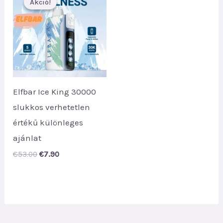
Akció!
Akció!
Elfbar Ice King 30000
slukkos verhetetlen
értékű különleges
ajánlat
Original
Current
€
53.00
€
7.90
price
price
was:
is:
€53.00.
€7.90.