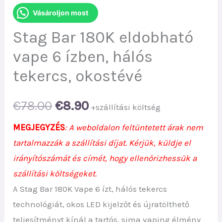
Vásároljon most
Stag Bar 180K eldobható
vape 6 ízben, hálós
tekercs, okostévé
Original
Current
€
78.00
€
8.90
+szállítási költség
price
price
MEGJEGYZÉS
: A weboldalon feltüntetett árak nem
tartalmazzák a szállítási díjat. Kérjük, küldje el
was:
is:
irányítószámát és címét, hogy ellenőrizhessük a
€78.00.
€8.90.
szállítási költségeket.
A Stag Bar 180K Vape 6 ízt, hálós tekercs
technológiát, okos LED kijelzőt és újratölthető
teljesítményt kínál a tartós, sima vaping élmény