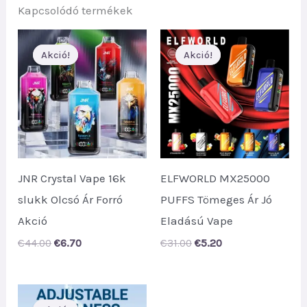
Kapcsolódó termékek
Akció!
Akció!
Akció!
Akció!
JNR Crystal Vape 16k
ELFWORLD MX25000
slukk Olcsó Ár Forró
PUFFS Tömeges Ár Jó
Akció
Eladású Vape
Original
Current
Original
Current
€
44.00
€
6.70
€
31.00
€
5.20
price
price
price
price
was:
is:
was:
is:
€44.00.
€6.70.
€31.00.
€5.20.