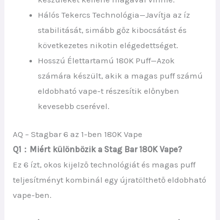
Hálós Tekercs Technológia—Javítja az íz
stabilitását, simább gőz kibocsátást és
következetes nikotin elégedettséget.
Hosszú Élettartamú 180K Puff—Azok
számára készült, akik a magas puff számú
eldobható vape-t részesítik előnyben
kevesebb cserével.
AQ – Stagbar 6 az 1-ben 180K Vape
Q1：Miért különbözik a Stag Bar 180K Vape?
Ez 6 ízt, okos kijelző technológiát és magas puff
teljesítményt kombinál egy újratölthető eldobható
vape-ben.