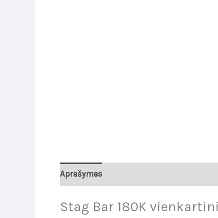
Aprašymas
Papildoma informacija
At
Stag Bar 180K vienkartin