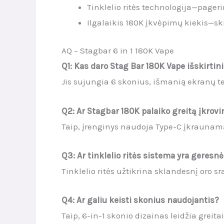
Tinklelio ritės technologija—pager
Ilgalaikis 180K įkvėpimų kiekis—sk
AQ – Stagbar 6 in 1 180K Vape
Q1: Kas daro Stag Bar 180K Vape išskirtin
Jis sujungia 6 skonius, išmanią ekranų
Q2: Ar Stagbar 180K palaiko greitą įkrov
Taip, įrenginys naudoja Type-C įkraunamą
Q3: Ar tinklelio ritės sistema yra geresn
Tinklelio ritės užtikrina sklandesnį oro 
Q4: Ar galiu keisti skonius naudojantis?
Taip, 6-in-1 skonio dizainas leidžia greit