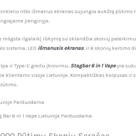
 tinklelio ritės išmanus ekranas sujungia aukštą pūtimo
ngiajame įrenginyje.
 mėgsta ilgalaikį rūkymą su sklandžia skonių pateikimu
itės sistema, LED
išmanusis ekranas
, ir 6 skonių keitimo d
lpa ir Type-C greitu įkrovimu,
Stagbar 6 in 1 Vape
yra suk
pe klientams visoje Lietuvoje. Kompaktiškas korpusas ir s
 pūtimo.
 Bar 6 in 1 Vape Lietuvoje Parduodama
0000 Pūtimų Skonių Sąrašas