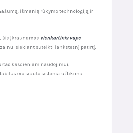
 našumą, išmanią rūkymo technologiją ir
, šis įkraunamas
vienkartinis vape
izainu, siekiant suteikti lankstesnį patirtį.
urtas kasdieniam naudojimui,
tabilus oro srauto sistema užtikrina