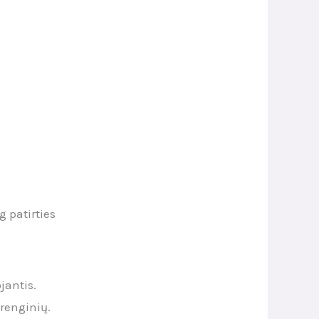
 patirties
jantis.
įrenginių.