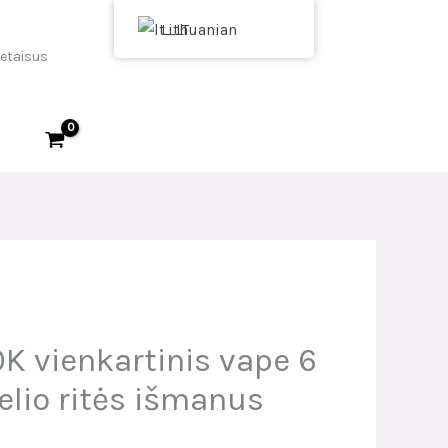
Lithuanian
ietaisus
0K vienkartinis vape 6
elio ritės išmanus