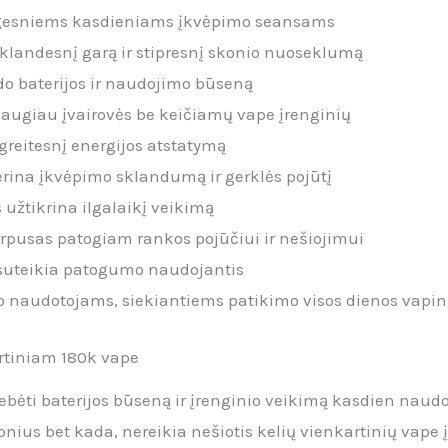
lgesniems kasdieniams įkvėpimo seansams
a sklandesnį garą ir stipresnį skonio nuoseklumą
do baterijos ir naudojimo būseną
daugiau įvairovės be keičiamų vape įrenginių
greitesnį energijos atstatymą
erina įkvėpimo sklandumą ir gerklės pojūtį
s užtikrina ilgalaikį veikimą
pusas patogiam rankos pojūčiui ir nešiojimui
 suteikia patogumo naudojantis
 naudotojams, siekiantiems patikimo visos dienos vaping
artiniam 180k vape
ėti baterijos būseną ir įrenginio veikimą kasdien naudo
nius bet kada, nereikia nešiotis kelių vienkartinių vape 