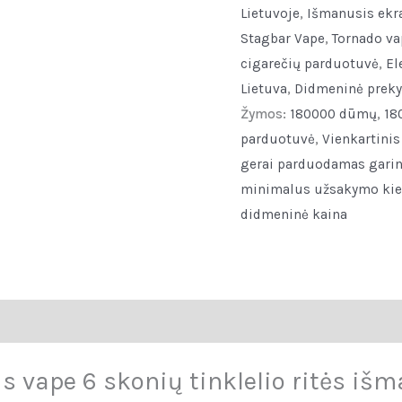
Lietuvoje
,
Išmanusis ekr
Vape
Stagbar Vape
,
Tornado va
6
cigarečių parduotuvė
,
El
Flavors
Lietuva
,
Didmeninė preky
Mesh
Žymos:
180000 dūmų
,
18
Coil
parduotuvė
,
Vienkartinis
Smart
gerai parduodamas gari
Screen
minimalus užsakymo kiek
quantity
didmeninė kaina
siliepimai (0)
is vape 6 skonių tinklelio ritės i