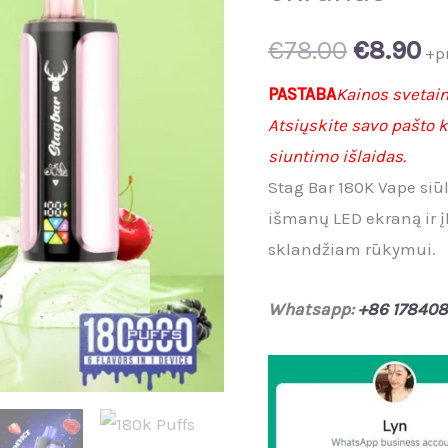
Original
Cu
€
78.00
€
8.90
+p
price
pr
PASTABA
Kainos svetai
Atsiųskite savo pašto k
was:
is:
siuntimo išlaidas.
€78.00.
€8
Stag Bar 180K Vape siūlo
išmanų LED ekraną ir 
sklandžiam rūkymui.
Whatsapp:
+86 17840