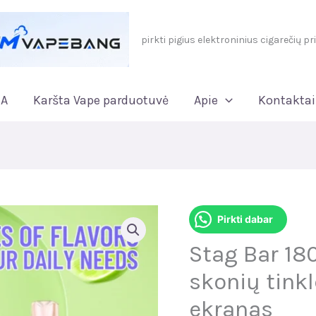
pirkti pigius elektroninius cigarečių pr
IA
Karšta Vape parduotuvė
Apie
Kontaktai
Pirkti dabar
Stag Bar 18
skonių tinkl
ekranas