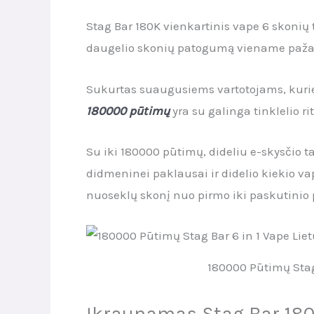
Stag Bar 180K vienkartinis vape 6 skonių
daugelio skonių patogumą viename paža
Sukurtas suaugusiems vartotojams, kurie
180000 pūtimų
yra su galinga tinklelio r
Su iki 180000 pūtimų, dideliu e-skysčio ta
didmeninei paklausai ir didelio kiekio va
nuoseklų skonį nuo pirmo iki paskutinio
180000 Pūtimų Stag
Įkraunamas Stag Bar 18