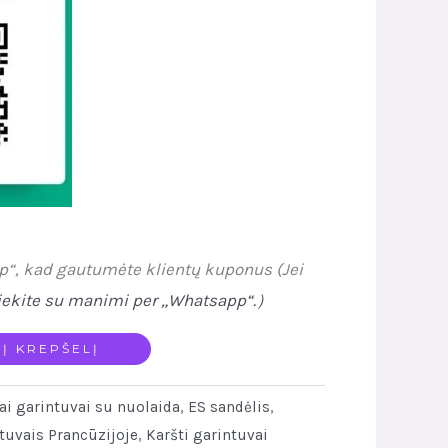
p“, kad gautumėte klientų kuponus (Jei
iekite su manimi per „Whatsapp“.
）
 Į KREPŠELĮ
ai garintuvai su nuolaida
,
ES sandėlis
,
tuvais Prancūzijoje
,
Karšti garintuvai