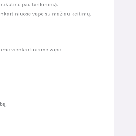
ų nikotino pasitenkinimą.
ienkartiniuose vape su mažiau keitimų.
mame vienkartiniame vape.
bą.