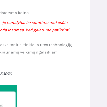
rrent
ristatymo kaina
ice
nėje nurodytos be siuntimo mokesčio.
odą ir adresą, kad galėtume patikrinti
.90.
 6 skonius, tinklelio ritės technologiją,
įkraunamą veikimą ilgalaikiam
853976