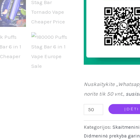
Nuskaitykite „Whatsap
norite tik 50 vnt.,
susis
Stag
ĮDĖTI
Bar
Kategorijos:
Skaitmenini
180K
Didmeninė prekyba garin
Disposable