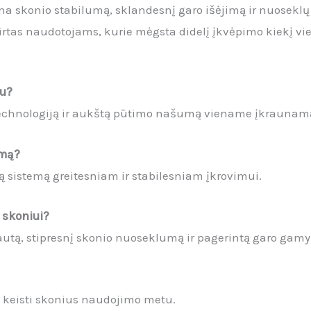
ina skonio stabilumą, sklandesnį garo išėjimą ir nuosekl
irtas naudotojams, kurie mėgsta didelį įkvėpimo kiekį v
iu?
 technologiją ir aukštą pūtimo našumą viename įkrauna
imą?
 sistemą greitesniam ir stabilesniam įkrovimui.
ė skoniui?
srautą, stipresnį skonio nuoseklumą ir pagerintą garo gamy
ai keisti skonius naudojimo metu.