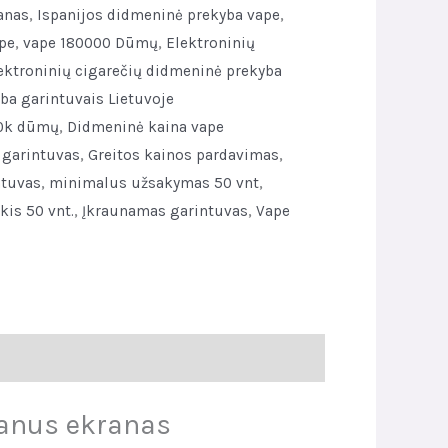
anas
,
Ispanijos didmeninė prekyba vape
,
pe
,
vape 180000 Dūmų
,
Elektroninių
ektroninių cigarečių didmeninė prekyba
ba garintuvais Lietuvoje
0k dūmų
,
Didmeninė kaina vape
 garintuvas
,
Greitos kainos pardavimas
,
ntuvas
,
minimalus užsakymas 50 vnt
,
is 50 vnt.
,
Įkraunamas garintuvas
,
Vape
šmanus ekranas