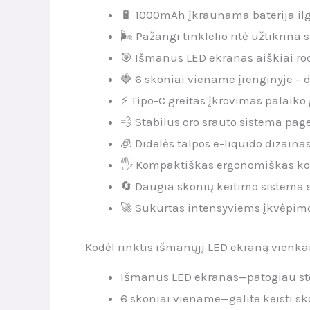
🔋 1000mAh įkraunama baterija i
🌬️ Pažangi tinklelio ritė užtikrin
🎯 Išmanus LED ekranas aiškiai ro
🍓 6 skoniai viename įrenginyje – 
⚡ Tipo-C greitas įkrovimas palaiko 
💨 Stabilus oro srauto sistema pag
🧊 Didelės talpos e-liquido dizaina
🖐️ Kompaktiškas ergonomiškas kor
🔄 Daugia skonių keitimo sistema
🚀 Sukurtas intensyviems įkvėpimo
Kodėl rinktis išmanųjį LED ekraną vienk
Išmanus LED ekranas—patogiau steb
6 skoniai viename—galite keisti sko