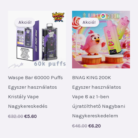
was:
is:
€58.00.
€8.00.
Akció!
Akció!
Waspe Bar 60000 Puffs
BNAG KING 200K
Egyszer használatos
Egyszer használatos
Kristály Vape
Vape 8 az 1-ben
Nagykereskedés
újratölthető Nagybani
Nagykereskedelem
Original
Current
€
32.00
€
5.60
price
price
Original
Current
€
46.00
€
6.20
was:
is:
price
price
€32.00.
€5.60.
was:
is: