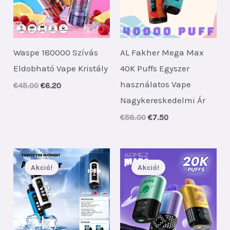
Waspe 180000 Szívás
AL Fakher Mega Max
Eldobható Vape Kristály
40K Puffs Egyszer
használatos Vape
Original
Current
€
45.00
€
6.20
price
price
Nagykereskedelmi Ár
was:
is:
€45.00.
€6.20.
Original
Current
€
58.00
€
7.50
price
price
was:
is:
€58.00.
€7.50.
Akció!
Akció!