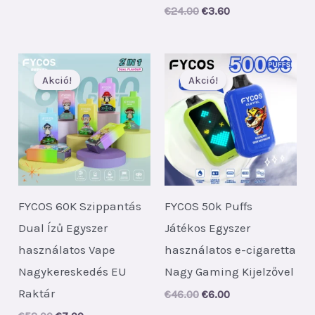
price
price
Original
Current
€
24.00
€
3.60
was:
is:
price
price
€24.00.
€3.60.
was:
is:
€24.00.
€3.60.
Akció!
Akció!
FYCOS 60K Szippantás
FYCOS 50k Puffs
Dual Ízű Egyszer
Játékos Egyszer
használatos Vape
használatos e-cigaretta
Nagykereskedés EU
Nagy Gaming Kijelzővel
Raktár
Original
Current
€
46.00
€
6.00
price
price