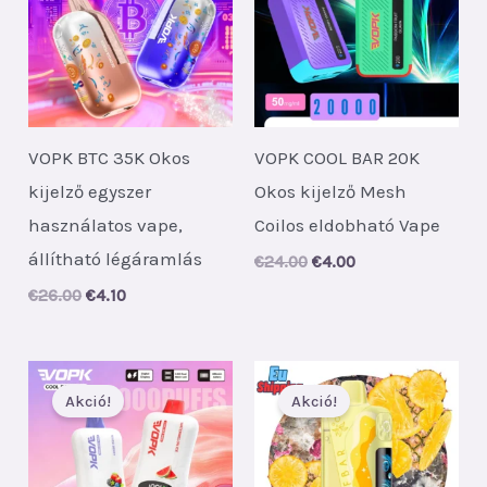
VOPK BTC 35K Okos
VOPK COOL BAR 20K
kijelző egyszer
Okos kijelző Mesh
használatos vape,
Coilos eldobható Vape
állítható légáramlás
Original
Current
€
24.00
€
4.00
price
price
Original
Current
€
26.00
€
4.10
was:
is:
price
price
€24.00.
€4.00.
was:
is:
€26.00.
€4.10.
Akció!
Akció!