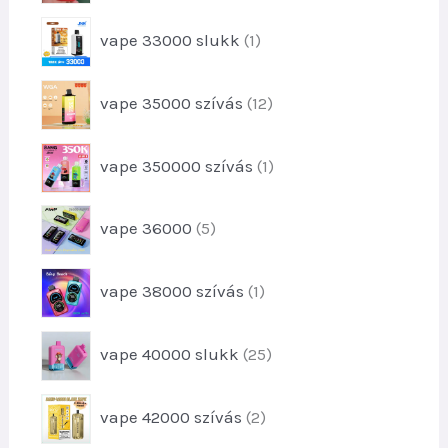
m
e
e
é
1
k
vape 33000 slukk
1
r
k
t
m
e
é
1
vape 35000 szívás
12
r
k
2
m
e
t
é
1
k
vape 350000 szívás
1
e
k
t
r
e
m
5
vape 36000
5
r
é
t
m
k
e
é
1
e
vape 38000 szívás
1
r
k
t
k
m
e
é
2
vape 40000 slukk
25
r
k
5
m
e
t
é
2
k
vape 42000 szívás
2
e
k
t
r