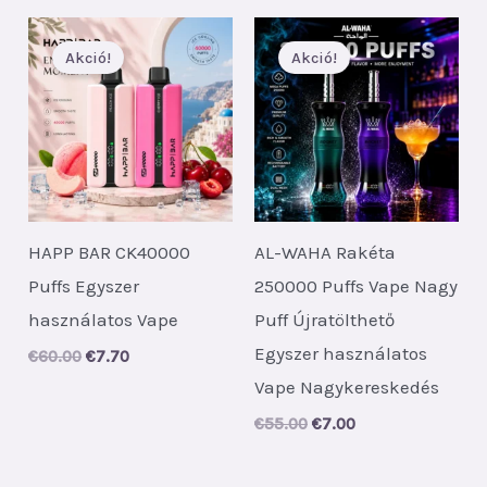
Akció!
Akció!
HAPP BAR CK40000
AL-WAHA Rakéta
Puffs Egyszer
250000 Puffs Vape Nagy
használatos Vape
Puff Újratölthető
Egyszer használatos
Original
Current
€
60.00
€
7.70
price
price
Vape Nagykereskedés
was:
is:
€60.00.
€7.70.
Original
Current
€
55.00
€
7.00
price
price
was:
is:
€55.00.
€7.00.