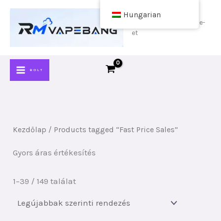
Ugrás
Hungarian
a
Vásároljon olcsó vape-
et
tartalomra
BOLT
Kezdőlap
/ Products tagged “Fast Price Sales”
Gyors áras értékesítés
Rendezés
1–39 / 149 találat
legújabb
szerint