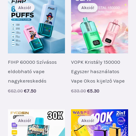
Akció!
Akció!
FIHP 60000 Szívásos
VOPK Kristály 150000
eldobható vape
Egyszer használatos
nagykereskedés
Vape Okos kijelző Vape
Original
Current
Original
Current
€
62.00
€
7.50
€
33.00
€
5.30
price
price
price
price
was:
is:
was:
is:
€62.00.
€7.50.
€33.00.
€5.30.
Akció!
Akció!