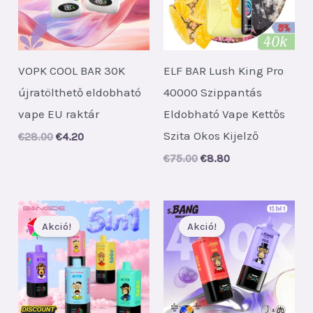
VOPK COOL BAR 30K
ELF BAR Lush King Pro
újratölthető eldobható
40000 Szippantás
vape EU raktár
Eldobható Vape Kettős
Szita Okos Kijelző
Original
Current
€
28.00
€
4.20
price
price
Original
Current
€
75.00
€
8.80
was:
is:
price
price
€28.00.
€4.20.
was:
is:
€75.00.
€8.80.
Akció!
Akció!