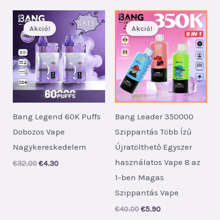
€46.00.
€6.20.
Akció!
Akció!
Bang Legend 60K Puffs
Bang Leader 350000
Dobozos Vape
Szippantás Több Ízű
Nagykereskedelem
Újratölthető Egyszer
használatos Vape 8 az
Original
Current
€
32.00
€
4.30
price
price
1-ben Magas
was:
is:
€32.00.
€4.30.
Szippantás Vape
Original
Current
€
40.00
€
5.90
price
price