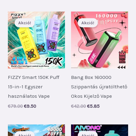
was:
is:
€40.00.
€5.90.
Akció!
Akció!
FIZZY Smart 150K Puff
Bang Box 160000
15-in-1 Egyszer
Szippantás újratölthető
használatos Vape
Okos Kijelző Vape
Original
Current
Original
Current
€
79.00
€
9.50
€
42.00
€
5.85
price
price
price
price
was:
is:
was:
is:
€79.00.
€9.50.
€42.00.
€5.85.
Akció!
Akció!