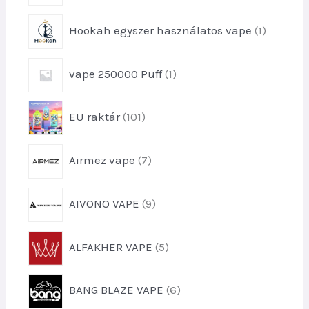
m
e
é
1
Hookah egyszer használatos vape
1
r
k
t
m
e
é
1
vape 250000 Puff
1
r
k
t
m
e
é
1
EU raktár
101
r
k
0
m
1
é
7
Airmez vape
7
t
k
t
e
e
r
9
AIVONO VAPE
9
r
m
t
m
é
e
é
5
k
ALFAKHER VAPE
5
r
k
t
e
m
e
e
k
é
6
k
BANG BLAZE VAPE
6
r
k
t
m