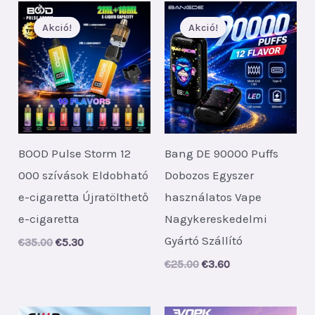
Akció!
Akció!
BOOD Pulse Storm 12
Bang DE 90000 Puffs
000 szívások Eldobható
Dobozos Egyszer
e-cigaretta Újratölthető
használatos Vape
e-cigaretta
Nagykereskedelmi
Gyártó Szállító
Original
Current
€
35.00
€
5.30
price
price
Original
Current
€
25.00
€
3.60
was:
is:
price
price
€35.00.
€5.30.
was:
is:
€25.00.
€3.60.