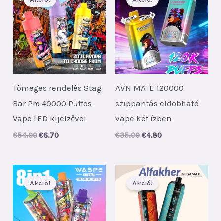
Tömeges rendelés Stag
AVN MATE 120000
Bar Pro 40000 Puffos
szippantás eldobható
Vape LED kijelzővel
vape két ízben
Original
Current
Original
Current
€
54.00
€
6.70
€
35.00
€
4.80
price
price
price
price
was:
is:
was:
is:
€54.00.
€6.70.
€35.00.
€4.80.
Akció!
Akció!