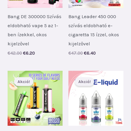
Bang DE 300000 Szívás
Bang Leader 450 000
eldobható vape 5 az 1-
szívás eldobható e-
ben ízekkel, okos
cigaretta 15 ízzel, okos
kijelzővel
kijelzővel
Original
Current
Original
Current
€
42.00
€
6.20
€
47.00
€
6.40
price
price
price
price
was:
is:
was:
is:
€42.00.
€6.20.
€47.00.
€6.40.
Akció!
Akció!