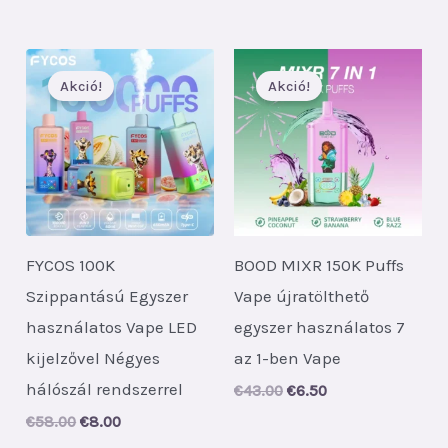
price
price
price
price
was:
is:
was:
is:
€42.00.
€5.60.
€60.00.
€7.70.
Akció!
Akció!
FYCOS 100K
BOOD MIXR 150K Puffs
Szippantású Egyszer
Vape újratölthető
használatos Vape LED
egyszer használatos 7
kijelzővel Négyes
az 1-ben Vape
hálószál rendszerrel
Original
Current
€
43.00
€
6.50
price
price
Original
Current
€
58.00
€
8.00
was:
is:
price
price
€43.00.
€6.50.