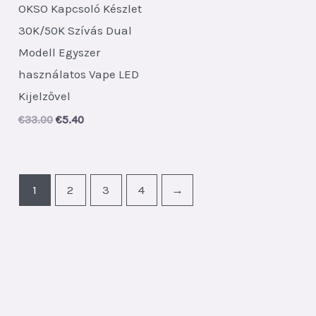
OKSO Kapcsoló Készlet
30K/50K Szívás Dual
Modell Egyszer
használatos Vape LED
Kijelzővel
Original
Current
€
33.00
€
5.40
price
price
was:
is:
€33.00.
€5.40.
1
2
3
4
→