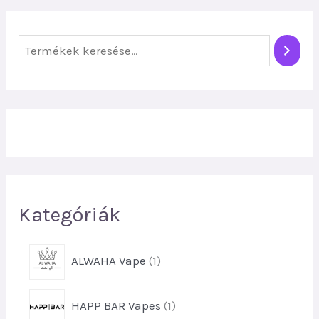
K
e
r
e
s
é
s
Kategóriák
1
ALWAHA Vape
1
t
e
1
HAPP BAR Vapes
1
r
t