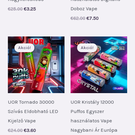
Doboz Vape
Original
Current
€
25.00
€
3.25
price
price
Original
Current
€
62.00
€
7.50
was:
is:
price
price
€25.00.
€3.25.
was:
is:
€62.00.
€7.50.
Akció!
Akció!
UOR Tornado 30000
UOR Kristály 12000
Szívás Eldobható LED
Puffos Egyszer
Kijelző Vape
használatos Vape
Nagybani Ár Európa
Original
Current
€
24.00
€
3.60