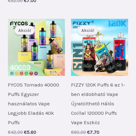
Original
Current
€
52.00
€
7.00
was:
is:
price
price
€46.00.
€6.00.
was:
is:
€52.00.
€7.00.
Akció!
Akció!
FYCOS Tornado 40000
FIZZY 120K Puffs 6 az 1-
Puffs Egyszer
ben eldobható Vape
használatos Vape
Újratölthető Hálós
Legjobb Eladás 40k
Coillal 120000 Puffs
Puffs
Vape Eszköz
Original
Current
Original
Current
€
42.00
€
5.60
€
60.00
€
7.70