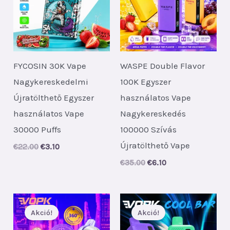
FYCOSIN 30K Vape
WASPE Double Flavor
Nagykereskedelmi
100K Egyszer
Újratölthető Egyszer
használatos Vape
használatos Vape
Nagykereskedés
30000 Puffs
100000 Szívás
Újratölthető Vape
Original
Current
€
22.00
€
3.10
price
price
Original
Current
€
35.00
€
6.10
was:
is:
price
price
€22.00.
€3.10.
was:
is:
€35.00.
€6.10.
Akció!
Akció!