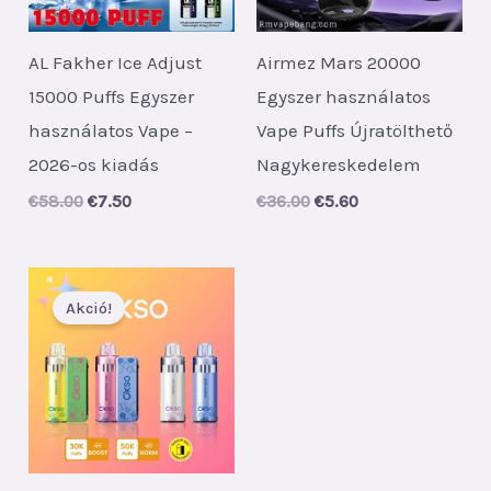
AL Fakher Ice Adjust
Airmez Mars 20000
15000 Puffs Egyszer
Egyszer használatos
használatos Vape –
Vape Puffs Újratölthető
2026-os kiadás
Nagykereskedelem
Original
Current
Original
Current
€
58.00
€
7.50
€
36.00
€
5.60
price
price
price
price
was:
is:
was:
is:
€58.00.
€7.50.
€36.00.
€5.60.
Akció!