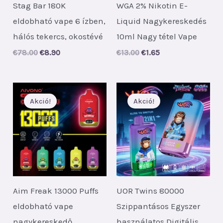
Stag Bar 180K
WGA 2% Nikotin E-
eldobható vape 6 ízben,
Liquid Nagykereskedés
hálós tekercs, okostévé
10ml Nagy tétel Vape
Original
Current
Original
Current
€
78.00
€
8.90
€
13.00
€
1.65
price
price
price
price
was:
is:
was:
is:
€78.00.
€8.90.
€13.00.
€1.65.
Akció!
Akció!
Aim Freak 13000 Puffs
UOR Twins 80000
eldobható vape
Szippantásos Egyszer
nagykereskedő
használatos Digitális