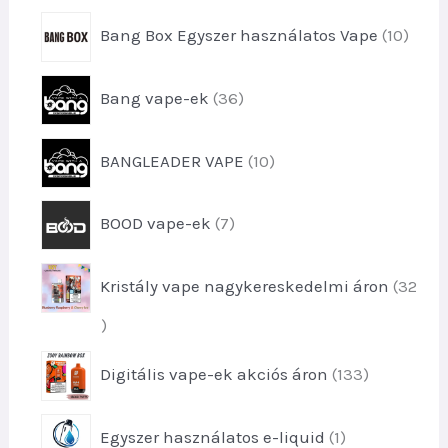
e
e
é
1
k
Bang Box Egyszer használatos Vape
10
r
k
0
m
e
t
é
3
k
Bang vape-ek
36
e
k
6
r
e
t
m
1
k
BANGLEADER VAPE
10
e
é
0
r
k
t
m
7
e
BOOD vape-ek
7
e
é
t
k
r
k
e
m
e
Kristály vape nagykereskedelmi áron
32
r
é
k
m
k
3
é
e
2
k
1
k
Digitális vape-ek akciós áron
133
t
e
3
e
k
3
r
1
Egyszer használatos e-liquid
1
t