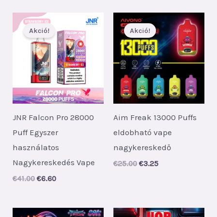
was:
is:
€53.00.
€7.80.
Akció!
Akció!
JNR Falcon Pro 28000
Aim Freak 13000 Puffs
Puff Egyszer
eldobható vape
használatos
nagykereskedő
Nagykereskedés Vape
Original
Current
€
25.00
€
3.25
price
price
Original
Current
€
41.00
€
6.60
was:
is:
price
price
€25.00.
€3.25.
was:
is:
€41.00.
€6.60.