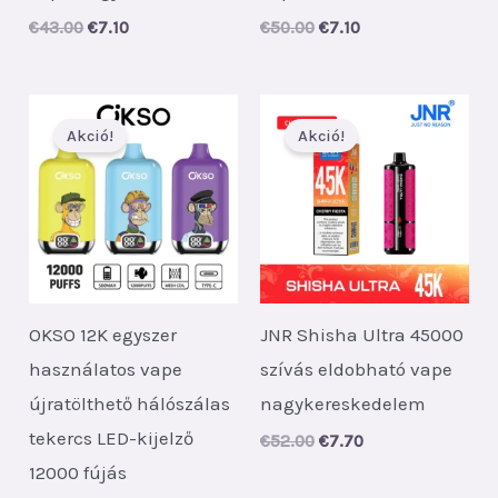
Original
Current
Original
Current
€
43.00
€
7.10
€
50.00
€
7.10
price
price
price
price
was:
is:
was:
is:
€43.00.
€7.10.
€50.00.
€7.10.
Akció!
Akció!
OKSO 12K egyszer
JNR Shisha Ultra 45000
használatos vape
szívás eldobható vape
újratölthető hálószálas
nagykereskedelem
tekercs LED-kijelző
Original
Current
€
52.00
€
7.70
price
price
12000 fújás
was:
is: