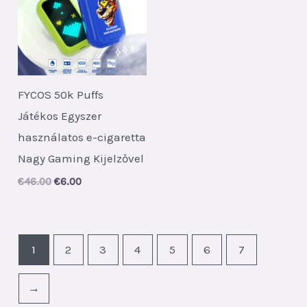
FYCOS 50k Puffs
Játékos Egyszer
használatos e-cigaretta
Nagy Gaming Kijelzővel
Original
Current
€
46.00
€
6.00
price
price
was:
is:
€46.00.
€6.00.
1
2
3
4
5
6
7
→