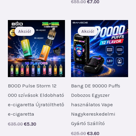
Original
Current
€
55.00
€
7.00
price
price
was:
is:
€55.00.
€7.00.
Akció!
Akció!
BOOD Pulse Storm 12
Bang DE 90000 Puffs
000 szívások Eldobható
Dobozos Egyszer
e-cigaretta Újratölthető
használatos Vape
e-cigaretta
Nagykereskedelmi
Gyártó Szállító
Original
Current
€
35.00
€
5.30
price
price
Original
Current
€
25.00
€
3.60
was:
is: