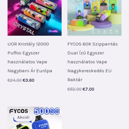
UOR Kristály 12000
FYCOS 60K Szippantás
Puffos Egyszer
Dual Ízű Egyszer
használatos Vape
használatos Vape
Nagybani Ár Európa
Nagykereskedés EU
Raktár
Original
Current
€
24.00
€
3.60
price
price
Original
Current
€
52.00
€
7.00
was:
is:
price
price
€24.00.
€3.60.
was:
is:
€52.00.
€7.00.
Akció!