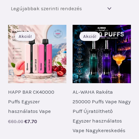
szerint
Akció!
Akció!
HAPP BAR CK40000
AL-WAHA Rakéta
Puffs Egyszer
250000 Puffs Vape Nagy
használatos Vape
Puff Újratölthető
Egyszer használatos
Original
Current
€
60.00
€
7.70
price
price
Vape Nagykereskedés
was:
is:
€60.00.
€7.70.