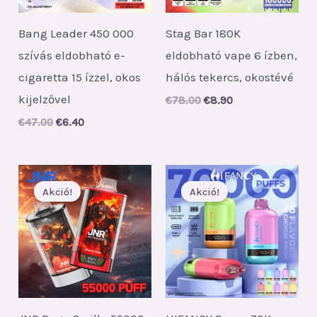
Bang Leader 450 000
Stag Bar 180K
szívás eldobható e-
eldobható vape 6 ízben,
cigaretta 15 ízzel, okos
hálós tekercs, okostévé
kijelzővel
Original
Current
€
78.00
€
8.90
price
price
Original
Current
€
47.00
€
6.40
was:
is:
price
price
€78.00.
€8.90.
was:
is:
€47.00.
€6.40.
Akció!
Akció!