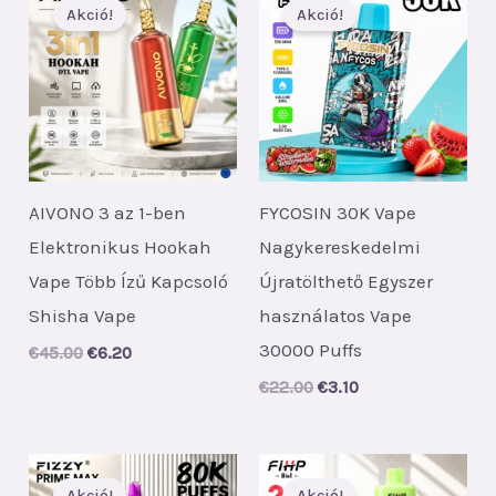
Akció!
Akció!
AIVONO 3 az 1-ben
FYCOSIN 30K Vape
Elektronikus Hookah
Nagykereskedelmi
Vape Több Ízű Kapcsoló
Újratölthető Egyszer
Shisha Vape
használatos Vape
30000 Puffs
Original
Current
€
45.00
€
6.20
price
price
Original
Current
€
22.00
€
3.10
was:
is:
price
price
€45.00.
€6.20.
was:
is:
€22.00.
€3.10.
Akció!
Akció!