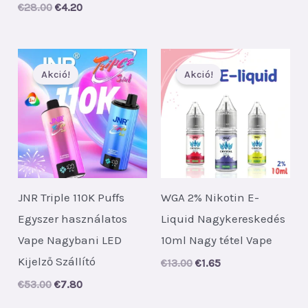
€52.00.
€7.70.
Original
Current
€
28.00
€
4.20
price
price
was:
is:
€28.00.
€4.20.
Akció!
Akció!
JNR Triple 110K Puffs
WGA 2% Nikotin E-
Egyszer használatos
Liquid Nagykereskedés
Vape Nagybani LED
10ml Nagy tétel Vape
Kijelző Szállító
Original
Current
€
13.00
€
1.65
price
price
Original
Current
€
53.00
€
7.80
was:
is:
price
price
€13.00.
€1.65.