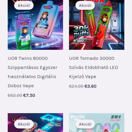
Akció!
Akció!
UOR Twins 80000
UOR Tornado 30000
Szippantásos Egyszer
Szívás Eldobható LED
használatos Digitális
Kijelző Vape
Doboz Vape
Original
Current
€
24.00
€
3.60
price
price
Original
Current
€
62.00
€
7.50
was:
is:
price
price
€24.00.
€3.60.
was:
is:
€62.00.
€7.50.
Akció!
Akció!