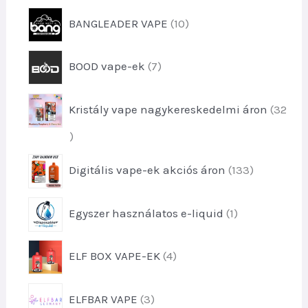
e
t
m
1
k
BANGLEADER VAPE
10
e
é
0
r
k
t
m
7
e
BOOD vape-ek
7
e
é
t
k
r
k
e
m
e
Kristály vape nagykereskedelmi áron
32
r
é
k
m
k
3
é
e
2
k
1
k
Digitális vape-ek akciós áron
133
t
e
3
e
k
3
r
1
Egyszer használatos e-liquid
1
t
m
t
e
é
e
r
4
k
ELF BOX VAPE-EK
4
r
m
t
e
m
é
e
k
é
3
k
ELFBAR VAPE
3
r
k