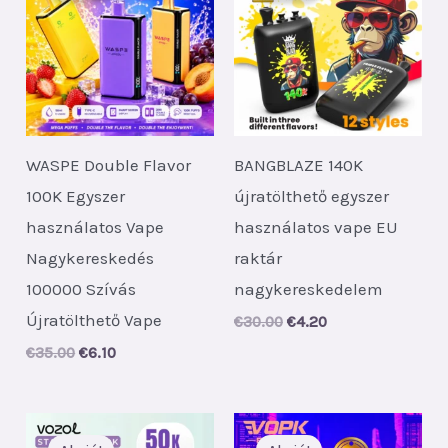
WASPE Double Flavor
BANGBLAZE 140K
100K Egyszer
újratölthető egyszer
használatos Vape
használatos vape EU
Nagykereskedés
raktár
100000 Szívás
nagykereskedelem
Újratölthető Vape
Original
Current
€
30.00
€
4.20
price
price
Original
Current
€
35.00
€
6.10
was:
is:
price
price
€30.00.
€4.20.
was:
is:
€35.00.
€6.10.