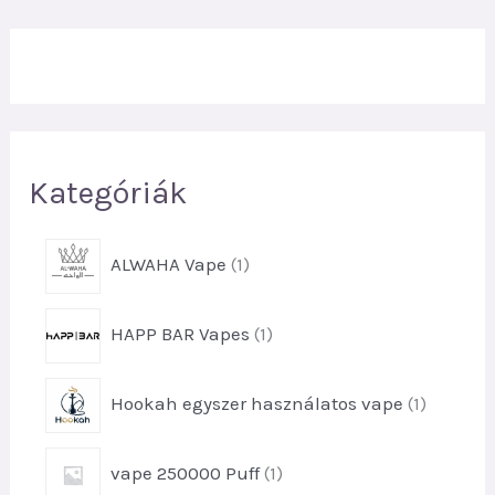
r
e
s
é
s
Kategóriák
1
ALWAHA Vape
1
t
e
1
HAPP BAR Vapes
1
r
t
m
e
é
1
Hookah egyszer használatos vape
1
r
k
t
m
e
é
1
vape 250000 Puff
1
r
k
t