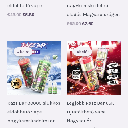
eldobható vape
nagykereskedelmi
eladás Magyarországon
Original
Current
€
43.00
€
5.80
price
price
Original
Current
€
65.00
€
7.60
was:
is:
price
price
€43.00.
€5.80.
was:
is:
€65.00.
€7.60.
Akció!
Akció!
Razz Bar 30000 slukkos
Legjobb Razz Bar 65K
eldobható vape
Újratölthető Vape
nagykereskedelmi ár
Nagyker Ár