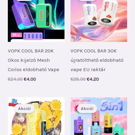
VOPK COOL BAR 20K
VOPK COOL BAR 30K
Okos kijelző Mesh
újratölthető eldobható
Coilos eldobható Vape
vape EU raktár
Original
Current
Original
Current
€
24.00
€
4.00
€
28.00
€
4.20
price
price
price
price
was:
is:
was:
is:
€24.00.
€4.00.
€28.00.
€4.20.
Akció!
Akció!