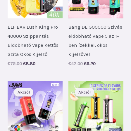
ELF BAR Lush King Pro
Bang DE 300000 Szívás
40000 Szippantás
eldobható vape 5 az 1-
Eldobható Vape Kettős
ben ízekkel, okos
Szita Okos Kijelző
kijelzővel
Original
Current
Original
Current
€
75.00
€
8.80
€
42.00
€
6.20
price
price
price
price
was:
is:
was:
is:
€75.00.
€8.80.
€42.00.
€6.20.
Akció!
Akció!