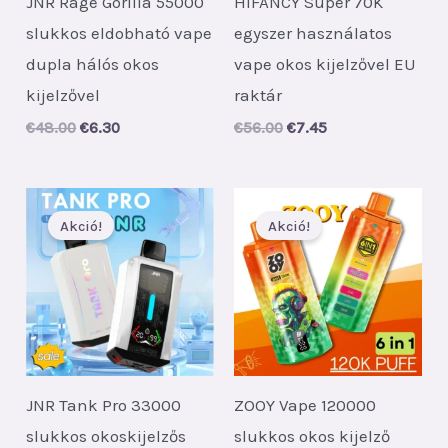
JNR Rage Gorilla 55000
HIFANCY Super 70K
slukkos eldobható vape
egyszer használatos
dupla hálós okos
vape okos kijelzővel EU
kijelzővel
raktár
Original
Current
Original
Current
€
48.00
€
6.30
€
56.00
€
7.45
price
price
price
price
was:
is:
was:
is:
€48.00.
€6.30.
€56.00.
€7.45.
Akció!
Akció!
JNR Tank Pro 33000
ZOOY Vape 120000
slukkos okoskijelzős
slukkos okos kijelző