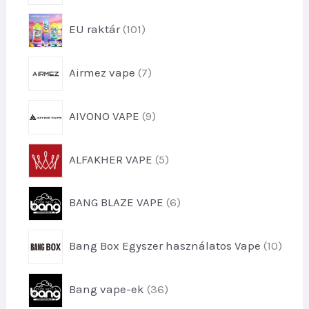
m
e
é
1
EU raktár
101
r
k
0
m
1
é
7
Airmez vape
7
t
k
t
e
e
r
9
AIVONO VAPE
9
r
m
t
m
é
e
é
5
k
ALFAKHER VAPE
5
r
k
t
e
m
e
e
k
é
6
k
BANG BLAZE VAPE
6
r
k
t
m
e
e
é
1
k
Bang Box Egyszer használatos Vape
10
r
k
0
m
e
t
é
3
k
Bang vape-ek
36
e
k
6
r