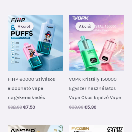
price
price
€35.00.
€5.30.
was:
is:
€25.00.
€3.60.
Akció!
Akció!
FIHP 60000 Szívásos
VOPK Kristály 150000
eldobható vape
Egyszer használatos
nagykereskedés
Vape Okos kijelző Vape
Original
Current
Original
Current
€
62.00
€
7.50
€
33.00
€
5.30
price
price
price
price
was:
is:
was:
is:
€62.00.
€7.50.
€33.00.
€5.30.