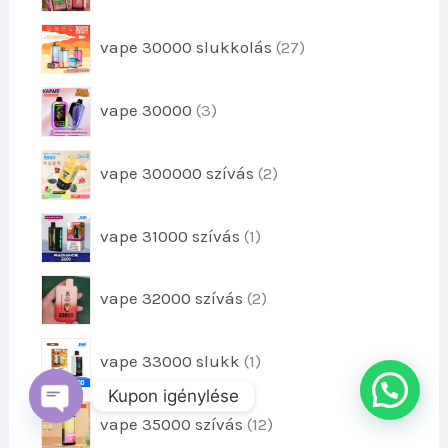
r
e
m
2
vape 30000 slukkolás
27
r
é
7
m
k
t
é
3
e
vape 30000
3
e
k
t
k
r
e
e
m
2
k
vape 300000 szívás
2
r
é
t
m
k
e
é
1
e
vape 31000 szívás
1
r
k
t
k
m
e
e
é
2
k
vape 32000 szívás
2
r
k
t
m
e
e
é
1
k
vape 33000 slukk
1
r
k
t
m
Kupon igénylése
e
é
1
vape 35000 szívás
12
r
CHATY
k
2
MEGNYITÁSA