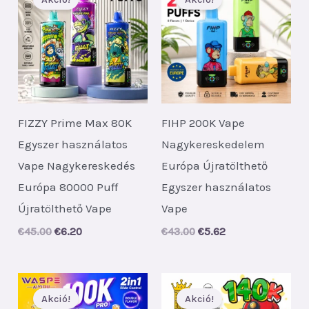
FIZZY Prime Max 80K
FIHP 200K Vape
Egyszer használatos
Nagykereskedelem
Vape Nagykereskedés
Európa Újratölthető
Európa 80000 Puff
Egyszer használatos
Újratölthető Vape
Vape
Original
Current
Original
Current
€
45.00
€
6.20
€
43.00
€
5.62
price
price
price
price
was:
is:
was:
is:
€45.00.
€6.20.
€43.00.
€5.62.
Akció!
Akció!