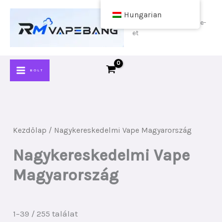
Ugrás
Hungarian
a
Vásároljon olcsó vape-
et
tartalomra
BOLT
Kezdőlap
/ Nagykereskedelmi Vape Magyarország
Nagykereskedelmi Vape
Magyarország
Rendezés
1–39 / 255 találat
legújabb