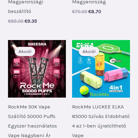
Magyarországi
Magyarország
beszállító
Original
Current
€
70.00
€
8.70
price
price
Original
Current
€
85.00
€
9.35
was:
is:
price
price
€70.00.
€8.70.
was:
is:
€85.00.
€9.35.
Akció!
Akció!
RockMe 50K Vape
RockMe LUCKEE ELKA
Szállító 50000 Puffs
85000 Szívás Eldobható
Egyszer használatos
4 az 1-ben újratölthető
Vape Nagybani Ár
Vape