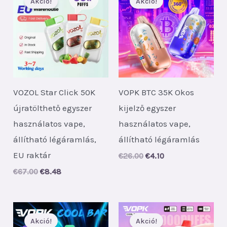
Akció!
Akció!
VOZOL Star Click 50K
VOPK BTC 35K Okos
újratölthető egyszer
kijelző egyszer
használatos vape,
használatos vape,
állítható légáramlás,
állítható légáramlás
EU raktár
Original
Current
€
26.00
€
4.10
price
price
Original
Current
€
67.00
€
8.48
was:
is:
price
price
€26.00.
€4.10.
was:
is:
€67.00.
€8.48.
Akció!
Akció!