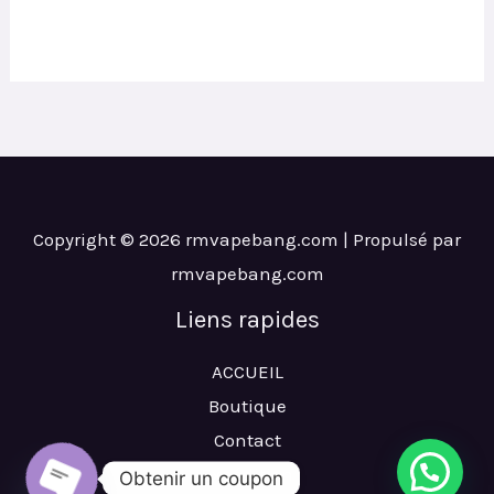
was:
is:
€46.00.
€6.12.
Copyright © 2026 rmvapebang.com | Propulsé par
rmvapebang.com
Liens rapides
ACCUEIL
Boutique
Contact
Expédition
Obtenir un coupon