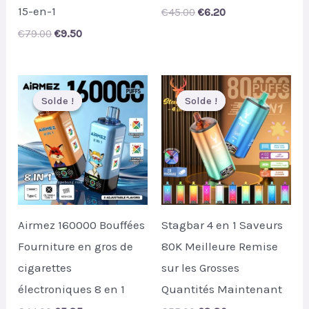
15-en-1
Original
Current
€
45.00
€
6.20
price
price
Original
Current
€
79.00
€
9.50
was:
is:
price
price
€45.00.
€6.20.
was:
is:
€79.00.
€9.50.
Solde !
Solde !
Solde !
Solde !
Airmez 160000 Bouffées
Stagbar 4 en 1 Saveurs
Fourniture en gros de
80K Meilleure Remise
cigarettes
sur les Grosses
électroniques 8 en 1
Quantités Maintenant