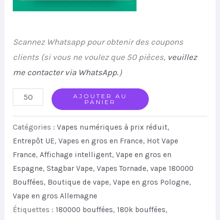
Scannez Whatsapp pour obtenir des coupons
clients (si vous ne voulez que 50 pièces,
veuillez
me contacter via WhatsApp.
）
Stag
AJOUTER AU
PANIER
Bar
180K
Catégories :
Vapes numériques à prix réduit
,
Disposable
Entrepôt UE
,
Vapes en gros en France
,
Hot Vape
France
,
Affichage intelligent
,
Vape en gros en
Vape
Espagne
,
Stagbar Vape
,
Vapes Tornade
,
vape 180000
6
Bouffées
,
Boutique de vape
,
Vape en gros Pologne
,
Flavors
Vape en gros Allemagne
Mesh
Étiquettes :
180000 bouffées
,
180k bouffées
,
Coil