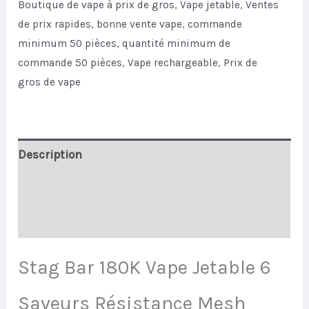
Boutique de vape à prix de gros
,
Vape jetable
,
Ventes
Smart
de prix rapides
,
bonne vente vape
,
commande
Screen
minimum 50 pièces
,
quantité minimum de
quantity
commande 50 pièces
,
Vape rechargeable
,
Prix de
gros de vape
Description
Informations complémentaires
Avis (0)
Stag Bar 180K Vape Jetable 6
Saveurs Résistance Mesh