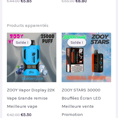
Original
Current
Original
Current
€
44.00
€
5.85
€
55.00
€
8.80
price
price
price
price
was:
is:
was:
is:
€44.00.
€5.85.
€55.00.
€8.80.
Produits apparentés
Solde !
Solde !
Solde !
Solde !
ZOOY Vapor Display 22K
ZOOY STARS 30000
Vape Grande remise
Bouffées Écran LED
Meilleure vape
Meilleure vente
Promotion
Original
Current
€
42.00
€
5.50