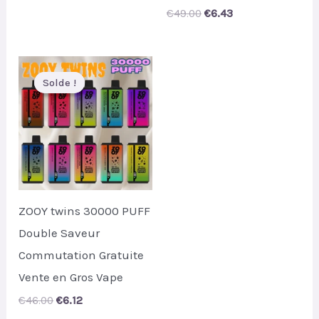
price
price
Original
Current
€
49.00
€
6.43
was:
is:
price
price
€42.00.
€5.50.
was:
is:
€49.00.
€6.43.
Solde !
Solde !
ZOOY twins 30000 PUFF
Double Saveur
Commutation Gratuite
Vente en Gros Vape
Original
Current
€
46.00
€
6.12
price
price