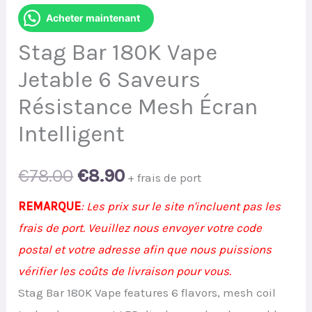
Acheter maintenant
Stag Bar 180K Vape
Jetable 6 Saveurs
Résistance Mesh Écran
Intelligent
Original
Current
€
78.00
€
8.90
+ frais de port
price
price
REMARQUE
: Les prix sur le site n'incluent pas les
frais de port. Veuillez nous envoyer votre code
was:
is:
postal et votre adresse afin que nous puissions
€78.00.
€8.90.
vérifier les coûts de livraison pour vous.
Stag Bar 180K Vape features 6 flavors, mesh coil