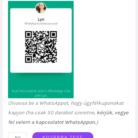
Olvassa be a WhatsAppot, hogy ügyfélkuponokat
kapjon (ha csak 50 darabot szeretne,
kérjük, vegye
fel velem a kapcsolatot WhatsAppon.
）
ELF
KOSÁRBA TESZ