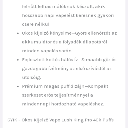
felnőtt felhasználóknak készült, akik
hosszabb napi vapelést keresnek gyakori
csere nélkül.
Okos kijelző kényelme—Gyors ellenőrzés az
akkumulátor és a folyadék állapotáról
minden vapelés során.
Fejlesztett kettős hálós íz—Simaabb gőz és
gazdagabb ízélmény az első szívástól az
utolsóig.
Prémium magas puff dizájn—Kompakt
szerkezet erős teljesítménnyel a
mindennapi hordozható vapeléshez.
GYIK – Okos Kijelző Vape Lush King Pro 40k Puffs