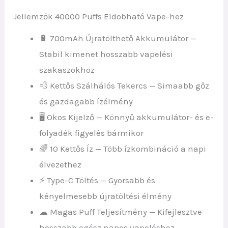
Jellemzők 40000 Puffs Eldobható Vape-hez
🔋 700mAh Újratölthető Akkumulátor —
Stabil kimenet hosszabb vapelési
szakaszokhoz
💨 Kettős Szálhálós Tekercs — Simaabb gőz
és gazdagabb ízélmény
🖥 Okos Kijelző — Könnyű akkumulátor- és e-
folyadék figyelés bármikor
🌈 10 Kettős Íz — Több ízkombináció a napi
élvezethez
⚡ Type-C Töltés — Gyorsabb és
kényelmesebb újratöltési élmény
☁ Magas Puff Teljesítmény — Kifejlesztve
hosszabb egész napos vapeléshez