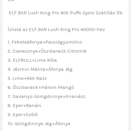
ELF BAR Lush King Pro 40k Puffs Gyors Szállítás 5%
Ízlista az ELF BAR Lush King Pro 40000-hez
1. Feketeáfonya+Passiógyümölcs
2. Cseresznye+Őszibarack Citromlé
3. ELFBULL+Lime Kóla
4. Jázmin Málna+Áfonya Jég
5. Lime+Kék Razz
6. Őszibarack+Három Mangó
7. Savanyú Görögdinnye+Ananász
8. Eper+Banán
9. Eper+Szőlő
10. Görögdinnye Jég+Áfonya