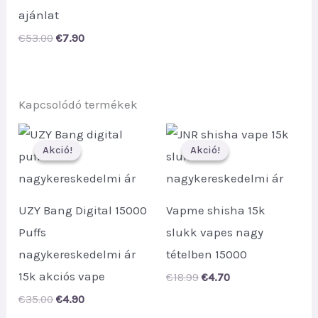
ajánlat
Original
Current
€
53.00
€
7.90
price
price
was:
is:
€53.00.
€7.90.
Kapcsolódó termékek
Akció!
Akció!
Akció!
Akció!
UZY Bang Digital 15000
Vapme shisha 15k
Puffs
slukk vapes nagy
nagykereskedelmi ár
tételben 15000
15k akciós vape
Original
Current
€
18.99
€
4.70
price
price
Original
Current
€
35.00
€
4.90
was:
is:
price
price
€18.99.
€4.70.