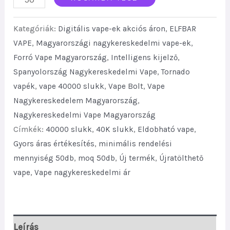
BAR
Kategóriák:
Digitális vape-ek akciós áron
,
ELFBAR
Lush
VAPE
,
Magyarországi nagykereskedelmi vape-ek
,
King
Forró Vape Magyarország
,
Intelligens kijelző
,
Pro
Spanyolország Nagykereskedelmi Vape
,
Tornado
40000
vapék
,
vape 40000 slukk
,
Vape Bolt
,
Vape
Puffs
Nagykereskedelem Magyarország
,
Disposable
Nagykereskedelmi Vape Magyarország
Vape
Címkék:
40000 slukk
,
40K slukk
,
Eldobható vape
,
Dual
Gyors áras értékesítés
,
minimális rendelési
Mesh
mennyiség 50db
,
moq 50db
,
Új termék
,
Újratölthető
Smart
vape
,
Vape nagykereskedelmi ár
Display
quantity
Leírás