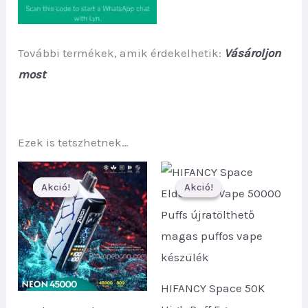
További termékek, amik érdekelhetik:
Vásároljon
most
Ezek is tetszhetnek…
Akció!
Akció!
Akció!
Akció!
HIFANCY Space 50K