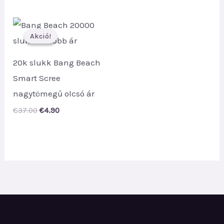
was:
is:
€35.00.
€4.90.
Akció!
Akció!
20k slukk Bang Beach
Smart Scree
nagytömegű olcsó ár
Original
Current
€
37.00
€
4.90
price
price
was:
is:
€37.00.
€4.90.