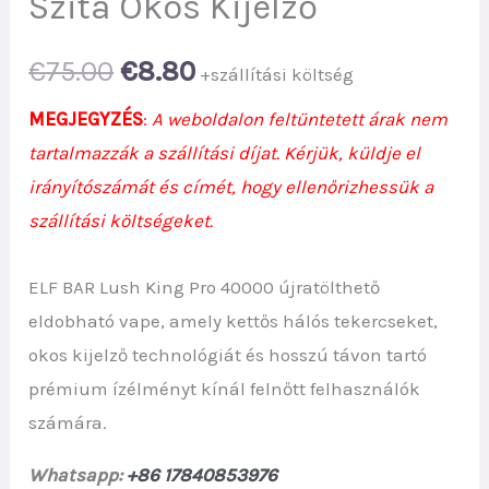
Szita Okos Kijelző
Original
Current
€
75.00
€
8.80
+szállítási költség
price
price
MEGJEGYZÉS
:
A weboldalon feltüntetett árak nem
tartalmazzák a szállítási díjat. Kérjük, küldje el
was:
is:
irányítószámát és címét, hogy ellenőrizhessük a
€75.00.
€8.80.
szállítási költségeket.
ELF BAR Lush King Pro 40000 újratölthető
eldobható vape, amely kettős hálós tekercseket,
okos kijelző technológiát és hosszú távon tartó
prémium ízélményt kínál felnőtt felhasználók
számára.
Whatsapp:
+86 17840853976