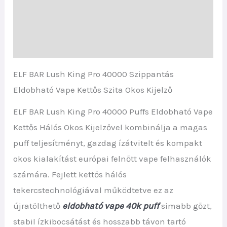
További információk
Vélemények (0)
ELF BAR Lush King Pro 40000 Szippantás
Eldobható Vape Kettős Szita Okos Kijelző
ELF BAR Lush King Pro 40000 Puffs Eldobható Vape
Kettős Hálós Okos Kijelzővel kombinálja a magas
puff teljesítményt, gazdag ízátvitelt és kompakt
okos kialakítást európai felnőtt vape felhasználók
számára. Fejlett kettős hálós
tekercstechnológiával működtetve ez az
újratölthető
eldobható vape 40k puff
simabb gőzt,
stabil ízkibocsátást és hosszabb távon tartó