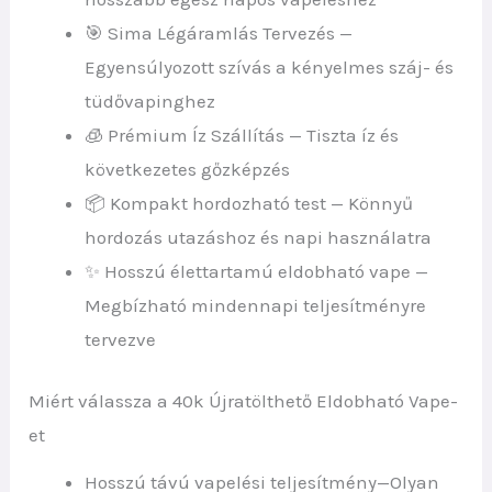
🎯 Sima Légáramlás Tervezés —
Egyensúlyozott szívás a kényelmes száj- és
tüdővapinghez
🧊 Prémium Íz Szállítás — Tiszta íz és
következetes gőzképzés
📦 Kompakt hordozható test — Könnyű
hordozás utazáshoz és napi használatra
✨ Hosszú élettartamú eldobható vape —
Megbízható mindennapi teljesítményre
tervezve
Miért válassza a 40k Újratölthető Eldobható Vape-
et
Hosszú távú vapelési teljesítmény—Olyan