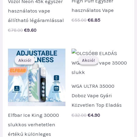
High Puff Egyszer
Vozol Neon 45k egyszer
használatos Vape
használatos vape
állítható légáramlással
Original
Current
€
55.00
€
6.85
price
price
Original
Current
€
78.00
€
9.60
was:
is:
price
price
€55.00.
€6.85.
was:
is:
€78.00.
€9.60.
Akció!
Akció!
Akció!
Akció!
WGA ULTRA 35000
Doboz Vape Gyári
Közvetlen Top Eladás
Elfbar Ice King 30000
Original
Current
€
32.00
€
4.90
price
price
slukkos verhetetlen
was:
is:
€32.00.
€4.90.
értékű különleges