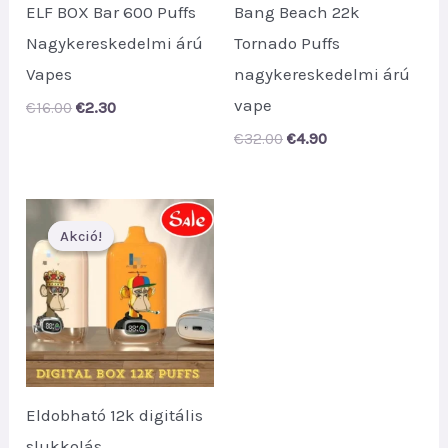
ELF BOX Bar 600 Puffs
Bang Beach 22k
Nagykereskedelmi árú
Tornado Puffs
Vapes
nagykereskedelmi árú
vape
Original
Current
€
16.00
€
2.30
price
price
Original
Current
€
32.00
€
4.90
was:
is:
price
price
€16.00.
€2.30.
was:
is:
€32.00.
€4.90.
Akció!
Akció!
Eldobható 12k digitális
slukkolás