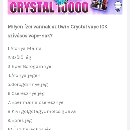
Milyen ízei vannak az Uwin Crystal vape 10K
szívásos vape-nak?
1.Áfonya Málna
2.Szőlő jég
3.Eper Görögdinnye
4.Áfonya jégen
5.Görögdinnye jég
6.Cseresznye jég
7.Eper málna cseresznye
8.Kivi golgotagyümölcs guava
9.Epres jég
10.Őszibarackos jég