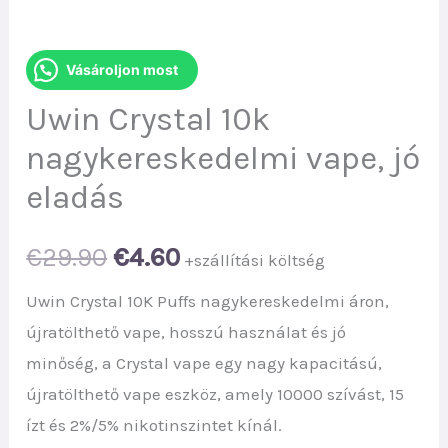
Vásároljon most
Uwin Crystal 10k
nagykereskedelmi vape, jó
eladás
Original
Current
€
29.90
€
4.60
+szállítási költség
price
price
Uwin Crystal 10K Puffs nagykereskedelmi áron,
újratölthető vape, hosszú használat és jó
was:
is:
minőség, a Crystal vape egy nagy kapacitású,
€29.90.
€4.60.
újratölthető vape eszköz, amely 10000 szívást, 15
ízt és 2%/5% nikotinszintet kínál.