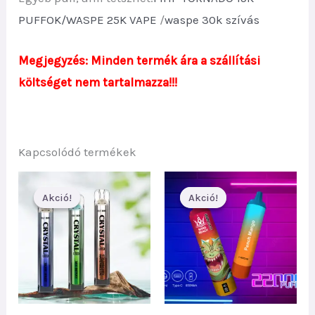
PUFFOK
/
WASPE 25K VAPE
/
waspe 30k szívás
Megjegyzés: Minden termék ára a szállítási
költséget nem tartalmazza!!!
Kapcsolódó termékek
Akció!
Akció!
Akció!
Akció!