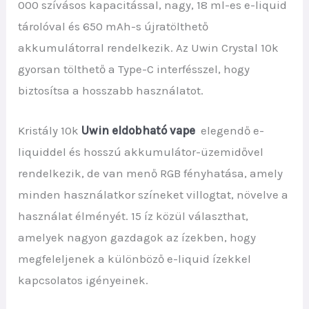
000 szívásos kapacitással, nagy, 18 ml-es e-liquid
tárolóval és 650 mAh-s újratölthető
akkumulátorral rendelkezik. Az Uwin Crystal 10k
gyorsan tölthető a Type-C interfésszel, hogy
biztosítsa a hosszabb használatot.
Kristály 10k
Uwin eldobható vape
elegendő e-
liquiddel és hosszú akkumulátor-üzemidővel
rendelkezik, de van menő RGB fényhatása, amely
minden használatkor színeket villogtat, növelve a
használat élményét. 15 íz közül választhat,
amelyek nagyon gazdagok az ízekben, hogy
megfeleljenek a különböző e-liquid ízekkel
kapcsolatos igényeinek.