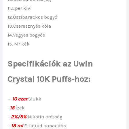
11.Eper kivi
12.Őszibarackos bogyó
13.Cseresznyés kóla
14.Vegyes bogyós
15. Mr kék
Specifikációk az Uwin
Crystal 10K Puffs-hoz:
–
10 ezer
Slukk
–
15
Ízek
–
2%/5%
Nikotin erősség
–
18 ml
E-liquid kapacitás