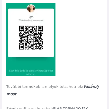
További termékek, amelyek tetszhetnek:
Vásárolj
most
Egyéb puff, ami tetszhet:
FIHP TORNADO 15K