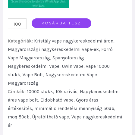
Uwin
KOSÁRBA TESZ
Crystal
Kategóriák:
Kristály vape nagykereskedelmi áron
,
10k
Magyarországi nagykereskedelmi vape-ek
,
Forró
Wholesale
Vape Magyarország
,
Spanyolország
Vape
Nagykereskedelmi Vape
,
Uwin vape
,
vape 10000
Good
slukk
,
Vape Bolt
,
Nagykereskedelmi Vape
Sale
Magyarország
quantity
Címkék:
10000 slukk
,
10k szívás
,
Nagykereskedelmi
áras vape bolt
,
Eldobható vape
,
Gyors áras
értékesítés
,
minimális rendelési mennyiség 50db
,
moq 50db
,
Újratölthető vape
,
Vape nagykereskedelmi
ár