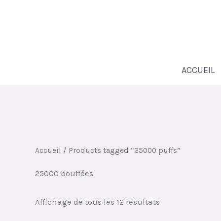
Passer
au
contenu
ACCUEIL
Accueil
/ Products tagged “25000 puffs”
25000 bouffées
Classé
Affichage de tous les 12 résultats
par
plus