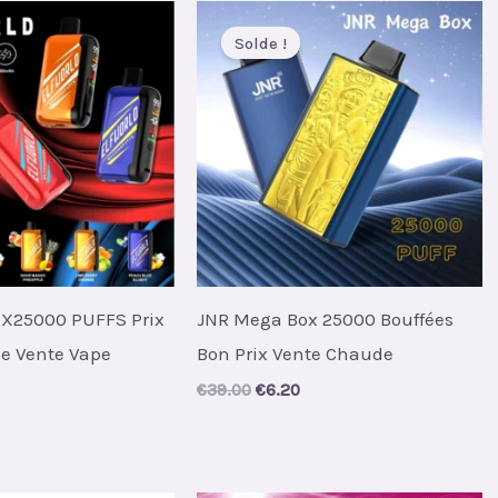
Solde !
X25000 PUFFS Prix
JNR Mega Box 25000 Bouffées
e Vente Vape
Bon Prix Vente Chaude
l
urrent
Original
Current
€
39.00
€
6.20
rice
price
price
s:
was:
is:
5.20.
€39.00.
€6.20.