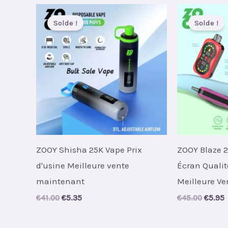
€49.00.
€7.00.
Solde !
Solde !
ZOOY Shisha 25K Vape Prix
ZOOY Blaze 2
d'usine Meilleure vente
Écran Qualit
maintenant
Meilleure Ve
Original
Current
Origin
C
€
41.00
€
5.35
€
45.00
€
5.95
price
price
price
p
was:
is:
was:
i
€41.00.
€5.35.
€45.00
€