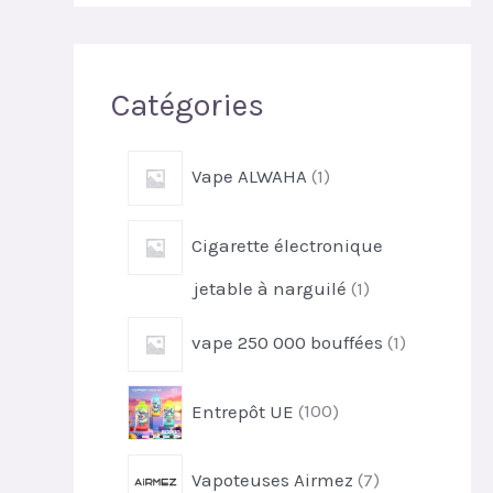
r
c
h
Catégories
e
r
1
Vape ALWAHA
1
p
r
Cigarette électronique
o
d
1
jetable à narguilé
1
u
p
i
1
vape 250 000 bouffées
1
r
t
p
o
r
d
1
Entrepôt UE
100
o
u
0
d
i
0
u
7
t
Vapoteuses Airmez
7
p