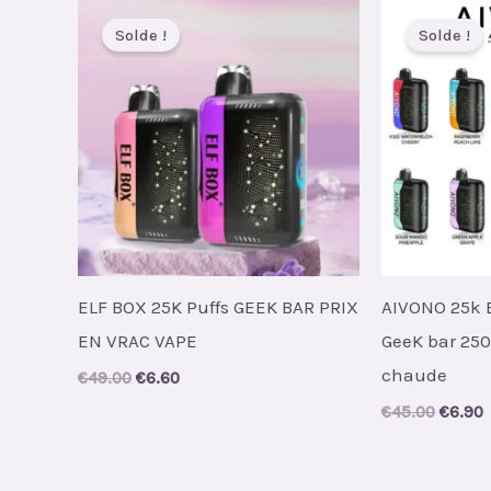
Solde !
Solde !
ELF BOX 25K Puffs GEEK BAR PRIX
AIVONO 25k B
EN VRAC VAPE
GeeK bar 25
chaude
Original
Current
€
49.00
€
6.60
price
price
Origin
C
€
45.00
€
6.90
was:
is:
price
p
€49.00.
€6.60.
was:
i
€45.00
€