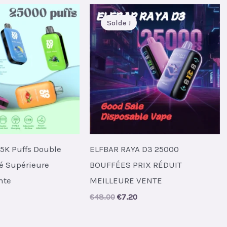
Solde !
5K Puffs Double
ELFBAR RAYA D3 25000
é Supérieure
BOUFFÉES PRIX RÉDUIT
nte
MEILLEURE VENTE
al
urrent
Original
Current
€
48.00
€
7.20
rice
price
price
s:
was:
is:
.
5.95.
€48.00.
€7.20.