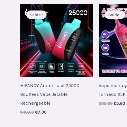
récent
Solde !
Solde !
HIFANCY Arc-en-ciel 25000
Vape rechar
Bouffées Vape Jetable
Tornado 25K 
Rechargeable
Origin
C
€
35.00
€
5.60
price
p
Original
Current
€
49.00
€
7.00
was:
i
price
price
€35.00
€
was:
is: