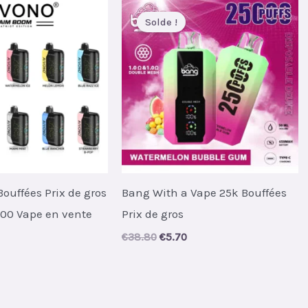
Solde !
ouffées Prix de gros
Bang With a Vape 25k Bouffées
000 Vape en vente
Prix de gros
Original
Current
€
38.80
€
5.70
price
price
al
urrent
was:
is:
rice
€38.80.
€5.70.
s:
.
6.90.