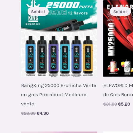
Solde !
Solde !
BangKing 25000 E-chicha Vente
ELFWORLD M
en gros Prix réduit Meilleure
de Gros Bonn
vente
Origina
C
€
31.00
€
5.20
price
p
Original
Current
€
29.00
€
4.90
was:
i
price
price
€31.00.
€
was:
is:
€29.00.
€4.90.