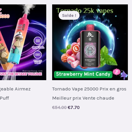
Solde !
geable Airmez
Tornado Vape 25000 Prix en gros
Puff
Meilleur prix Vente chaude
al
urrent
Original
Current
€
54.00
€
7.70
rice
price
price
s:
was:
is:
.
5.60.
€54.00.
€7.70.