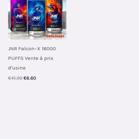
JNR Falcon-X 18000
PUFFS Vente à prix
d'usine
Original
Current
€
41.00
€
6.60
price
price
was:
is:
€41.00.
€6.60.