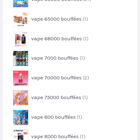
u
1
d
i
p
u
1
t
vape 65000 bouffées
1
r
i
p
s
o
t
r
d
1
vape 68000 bouffées
1
o
u
p
d
i
r
u
1
t
vape 7000 bouffées
1
o
i
p
s
d
t
r
u
2
vape 70000 bouffées
2
o
i
p
d
t
r
u
1
vape 75000 bouffées
1
o
i
p
d
t
r
u
1
vape 800 bouffées
1
o
i
p
d
t
r
u
1
s
vape 8000 bouffées
1
o