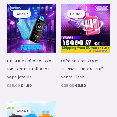
Solde !
Solde !
HIFANCY Boîte de luxe
Offre en Gros ZOOY
18K Écran intelligent
TORNADO 18000 Puffs
Vape jetable
Vente Flash
Original
Current
Original
Current
€
38.00
€
4.80
€
28.00
€
3.80
price
price
price
price
was:
is:
was:
is:
€38.00.
€4.80.
€28.00.
€3.80.
Solde !