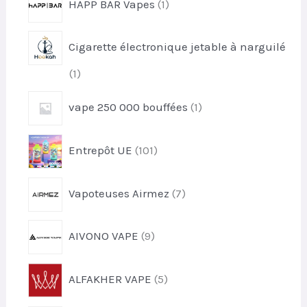
HAPP BAR Vapes
1
o
p
d
r
u
Cigarette électronique jetable à narguilé
o
i
d
t
1
1
u
p
i
1
vape 250 000 bouffées
1
r
t
p
o
r
d
1
Entrepôt UE
101
o
u
0
d
i
1
u
7
t
Vapoteuses Airmez
7
p
i
p
r
t
r
o
9
AIVONO VAPE
9
o
d
p
d
u
r
u
5
i
ALFAKHER VAPE
5
o
i
p
t
d
t
r