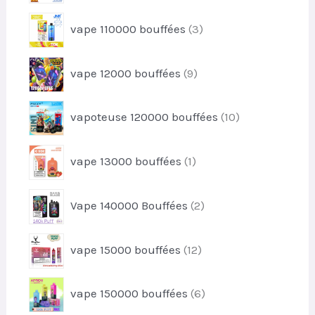
d
t
r
u
3
s
vape 110000 bouffées
3
o
i
p
d
t
r
u
9
s
vape 12000 bouffées
9
o
i
p
d
t
r
u
1
s
vapoteuse 120000 bouffées
10
o
i
0
d
t
p
u
1
s
vape 13000 bouffées
1
r
i
p
o
t
r
d
2
s
Vape 140000 Bouffées
2
o
u
p
d
i
r
u
1
t
vape 15000 bouffées
12
o
i
2
s
d
t
p
u
6
vape 150000 bouffées
6
r
i
p
o