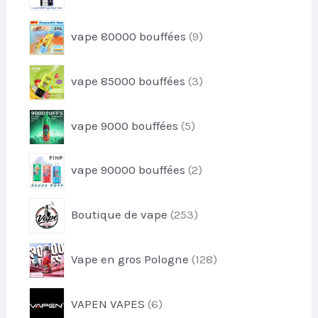
i
p
d
t
r
u
9
vape 80000 bouffées
9
o
i
p
d
t
r
u
3
vape 85000 bouffées
3
o
i
p
d
t
r
u
5
vape 9000 bouffées
5
o
i
p
d
t
r
u
2
s
vape 90000 bouffées
2
o
i
p
d
t
r
u
2
s
Boutique de vape
253
o
i
5
d
t
3
u
1
s
Vape en gros Pologne
128
p
i
2
r
t
8
o
6
s
VAPEN VAPES
6
p
d
p