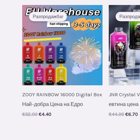
нови
Разпродажба!
Разпрода
ZOOY RAINBOW 16000 Digital Box
JNR Crystal 
Най-добра Цена на Едро
евтина цена
Original
Current
Origin
C
€
32.00
€
4.40
€
44.00
€
6.70
price
price
price
p
was:
is:
was:
i
€32.00.
€4.40.
€44.00
€