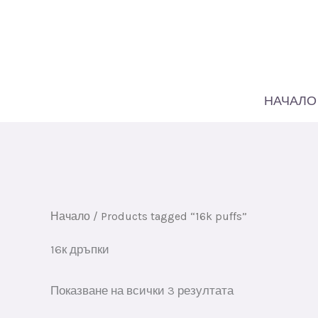
Премини
към
съдържанието
НАЧАЛО
Начало
/ Products tagged “16k puffs”
16к дръпки
Сортирани
Показване на всички 3 резултата
по
най-