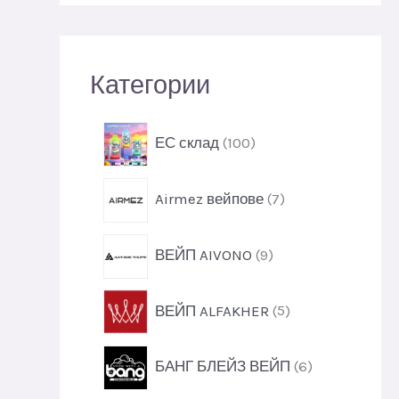
н
е
Категории
1
ЕС склад
100
0
0
7
Airmez вейпове
7
п
п
р
р
о
9
ВЕЙП AIVONO
9
о
д
п
д
у
р
у
5
к
ВЕЙП ALFAKHER
5
о
к
п
т
д
т
р
и
у
6
и
БАНГ БЛЕЙЗ ВЕЙП
6
о
к
п
д