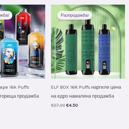
жба!
Разпродажба!
Vape 16k Puffs
ELF BOX 16K Puffs наргиле цена
 гореща продажба
на едро намалена продажба
al
urrent
Original
Current
€
27.00
€
4.50
rice
price
price
s:
was:
is:
.
6.70.
€27.00.
€4.50.