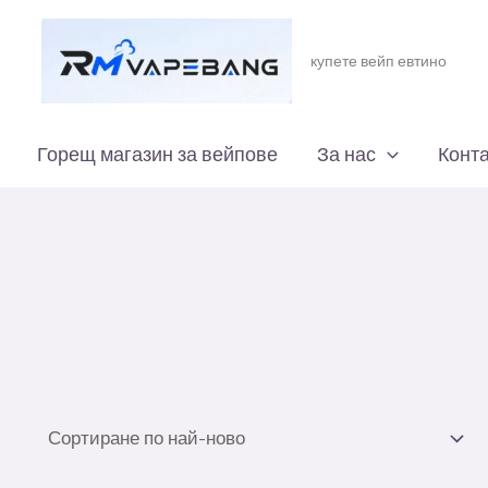
купете вейп евтино
Горещ магазин за вейпове
За нас
Конта