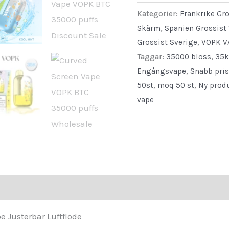
35K
Kategorier:
Frankrike Gr
Smart
Skärm
,
Spanien Grossist
Grossist Sverige
,
VOPK V
Display
Taggar:
35000 bloss
,
35k
Disposable
Engångsvape
,
Snabb pris
Vape
50st
,
moq 50 st
,
Ny prod
Adjustable
vape
Airflow
quantity
Recensioner (0)
 Justerbar Luftflöde