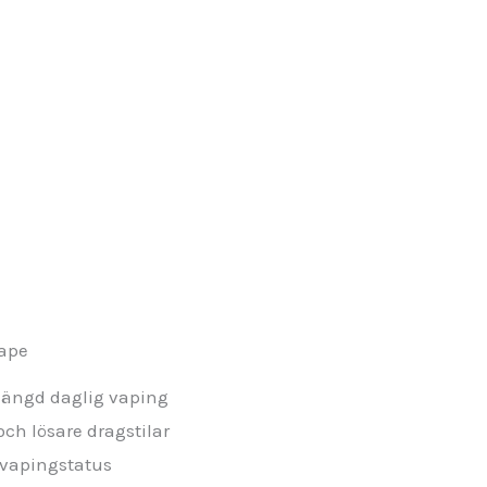
vape
rlängd daglig vaping
och lösare dragstilar
g vapingstatus