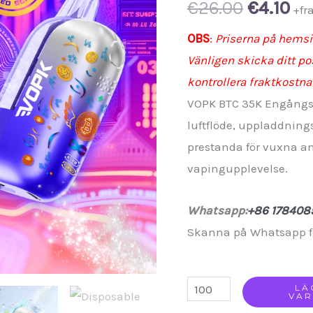
Original
Cu
€
26.00
€
4.10
+fr
price
pr
OBS
:
Priserna på hemsid
Vänligen skicka ditt p
was:
is:
kontrollera fraktkostna
€26.00.
€4.
VOPK BTC 35K Engångs
luftflöde, uppladdning
prestanda för vuxna an
vapingupplevelse.
Whatsapp:
+86 178408
Skanna på Whatsapp f
VOPK
LÄ
VA
BTC