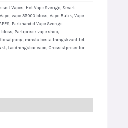
ossist Vapes
,
Het Vape Sverige
,
Smart
 Vape
,
vape 35000 bloss
,
Vape Butik
,
Vape
APES
,
Partihandel Vape Sverige
 bloss
,
Partipriser vape shop
,
försäljning
,
minsta beställningskvantitet
ukt
,
Laddningsbar vape
,
Grossistpriser för