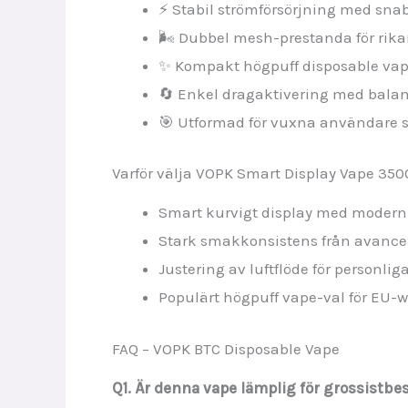
⚡ Stabil strömförsörjning med sna
🌬️ Dubbel mesh-prestanda för rik
✨ Kompakt högpuff disposable va
🔄 Enkel dragaktivering med bala
🎯 Utformad för vuxna användare 
Varför välja VOPK Smart Display Vape 350
Smart kurvigt display med moder
Stark smakkonsistens från avance
Justering av luftflöde för personli
Populärt högpuff vape-val för EU-
FAQ – VOPK BTC Disposable Vape
Q1. Är denna vape lämplig för grossistbe