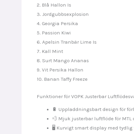
2. Blå Hallon Is
3. Jordgubbsexplosion
4. Georgia Persika
5. Passion Kiwi
6. Apelsin Tranbär Lime Is
7. Kall Mint
8. Surt Mango Ananas
9. Vit Persika Hallon
10. Banan Taffy Freeze
Funktioner för VOPK Justerbar Luftflödes
🔋 Uppladdningsbart design för fö
💨 Mjuk justerbar luftflöde för MTL 
🖥️ Kurvigt smart display med tydli