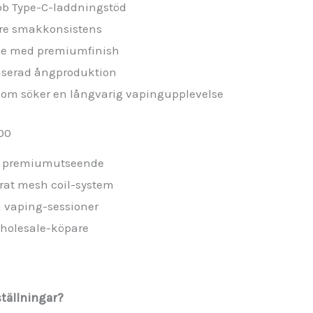
bb Type-C-laddningstöd
are smakkonsistens
pe med premiumfinish
nserad ångproduktion
som söker en långvarig vapingupplevelse
00
n premiumutseende
rat mesh coil-system
ga vaping-sessioner
wholesale-köpare
ställningar?