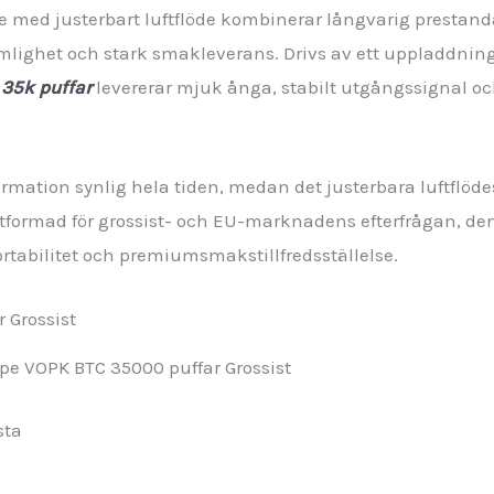
 med justerbart luftflöde kombinerar långvarig prestan
ighet och stark smakleverans. Drivs av ett uppladdning
35k puffar
levererar mjuk ånga, stabilt utgångssignal oc
ormation synlig hela tiden, medan det justerbara luftflöd
 Utformad för grossist- och EU-marknadens efterfrågan, d
rtabilitet och premiumsmakstillfredsställelse.
pe VOPK BTC 35000 puffar Grossist
sta