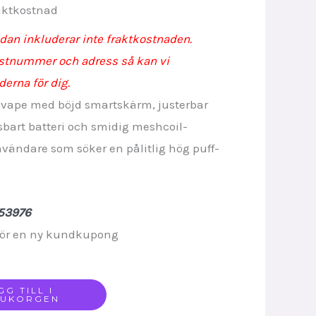
rrent
aktkostnad
ice
an inkluderar inte fraktkostnaden.
ostnummer och adress så kan vi
derna för dig.
10.
vape med böjd smartskärm, justerbar
sbart batteri och smidig meshcoil-
vändare som söker en pålitlig hög puff-
53976
ör en ny kundkupong
GG TILL I
RUKORGEN