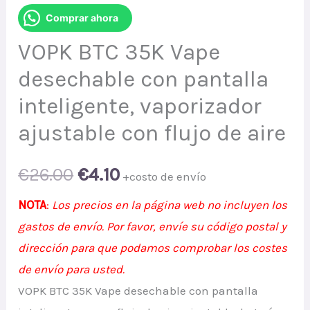
Comprar ahora
VOPK BTC 35K Vape
desechable con pantalla
inteligente, vaporizador
ajustable con flujo de aire
Original
Current
€
26.00
€
4.10
+costo de envío
price
price
NOTA
:
Los precios en la página web no incluyen los
gastos de envío. Por favor, envíe su código postal y
was:
is:
dirección para que podamos comprobar los costes
€26.00.
€4.10.
de envío para usted.
VOPK BTC 35K Vape desechable con pantalla