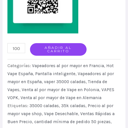
VOPK
AÑADIR AL
CARRITO
BTC
35K
Categorías:
Vapeadores al por mayor en Francia
,
Hot
Smart
Vape España
,
Pantalla inteligente
,
Vapeadores al por
mayor en España
,
vaper 35000 caladas
,
Tienda de
Display
Vapes
,
Venta al por mayor de Vape en Polonia
,
VAPES
Disposable
VOPK
,
Venta al por mayor de Vape en Alemania
Vape
Etiquetas:
35000 caladas
,
35k caladas
,
Precio al por
Adjustable
mayor vape shop
,
Vape Desechable
,
Ventas Rápidas a
Airflow
Buen Precio
,
cantidad mínima de pedido 50 piezas
,
quantity