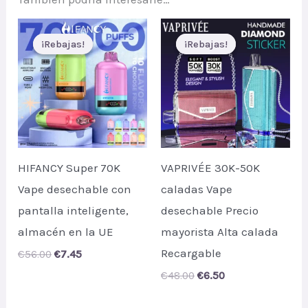
¡Rebajas!
¡Rebajas!
¡Rebajas!
¡Rebajas!
HIFANCY Super 70K
VAPRIVÉE 30K-50K
Vape desechable con
caladas Vape
pantalla inteligente,
desechable Precio
almacén en la UE
mayorista Alta calada
Recargable
Original
Current
€
56.00
€
7.45
price
price
Original
Current
€
48.00
€
6.50
was:
is:
price
price
€56.00.
€7.45.
was:
is: