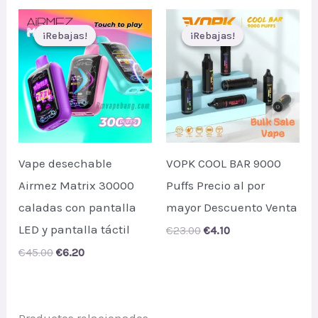
€48.00.
€6.50.
¡Rebajas!
¡Rebajas!
¡Rebajas!
¡Rebajas!
Vape desechable
VOPK COOL BAR 9000
Airmez Matrix 30000
Puffs Precio al por
caladas con pantalla
mayor Descuento Venta
LED y pantalla táctil
Original
Current
€
23.00
€
4.10
price
price
Original
Current
€
45.00
€
6.20
was:
is:
price
price
€23.00.
€4.10.
was:
is:
€45.00.
€6.20.