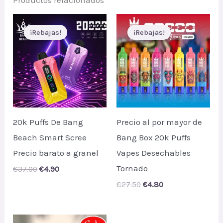
Productos relacionados
¡Rebajas!
¡Rebajas!
¡Rebajas!
¡Rebajas!
20k Puffs De Bang
Precio al por mayor de
Beach Smart Scree
Bang Box 20k Puffs
Precio barato a granel
Vapes Desechables
Tornado
Original
Current
€
37.00
€
4.90
price
price
Original
Current
€
27.50
€
4.80
was:
is:
price
price
€37.00.
€4.90.
was:
is:
€27.50.
€4.80.