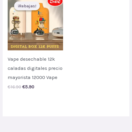
¡Rebajas!
¡Rebajas!
Vape desechable 12k
caladas digitales precio
mayorista 12000 Vape
Original
Current
€
16.90
€
5.90
price
price
was:
is:
€16.90.
€5.90.