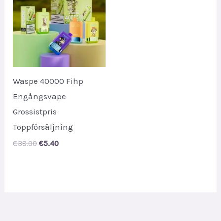
Waspe 40000 Fihp
Engångsvape
Grossistpris
Toppförsäljning
Original
Current
€
38.00
€
5.40
price
price
was:
is:
€38.00.
€5.40.