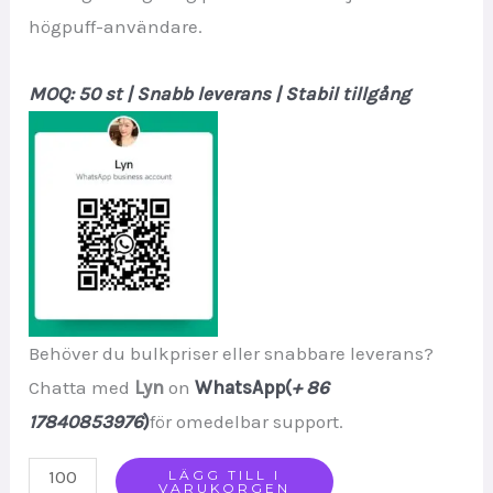
högpuff-användare.
MOQ: 50 st | Snabb leverans | Stabil tillgång
Behöver du bulkpriser eller snabbare leverans?
Chatta med
Lyn
on
WhatsApp(
+ 86
17840853976
)
för omedelbar support.
FYCOS
LÄGG TILL I
VARUKORGEN