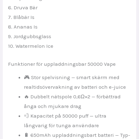
6. Druva Bär
7. Blåbär Is
8. Ananas Is
9. Jordgubbsglass
10. Watermelon Ice
Funktioner för uppladdningsbar 50000 Vape
🎮 Stor spelvisning — smart skärm med
realtidsövervakning av batteri och e-juice
🔥 Dubbelt nätspole 0,6Ω×2 — förbättrad
ånga och mjukare drag
💨 Kapacitet på 50000 puff — ultra
långvarig för tunga användare
🔋 650mAh uppladdningsbart batteri — Typ-