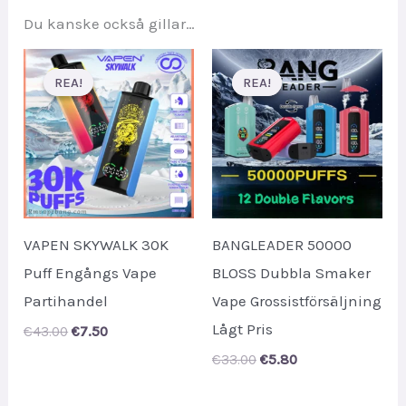
Du kanske också gillar…
REA!
REA!
REA!
REA!
VAPEN SKYWALK 30K
BANGLEADER 50000
Puff Engångs Vape
BLOSS Dubbla Smaker
Partihandel
Vape Grossistförsäljning
Lågt Pris
Original
Current
€
43.00
€
7.50
price
price
Original
Current
€
33.00
€
5.80
was:
is:
price
price
€43.00.
€7.50.
was:
is: