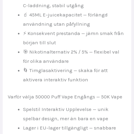
C-laddning, stabil utgång
🧃 45ML E-juicekapacitet — förlängd
användning utan påfyllning
⚡ Konsekvent prestanda — jämn smak från
början till slut
🎯 Nikotinalternativ 2% / 5% — flexibel val
för olika användare
🌀 Timglasaktivering — skaka för att
aktivera interaktiv funktion
Varför välja 50000 Puff Vape Engångs — 50K Vape
Spelstil Interaktiv Upplevelse — unik
spelbar design, mer än bara en vape
Lager i EU-lager tillgängligt — snabbare