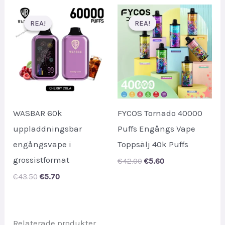
€33.00.
€5.80.
REA!
REA!
REA!
REA!
WASBAR 60k
FYCOS Tornado 40000
uppladdningsbar
Puffs Engångs Vape
engångsvape i
Toppsälj 40k Puffs
grossistformat
Original
Current
€
42.00
€
5.60
price
price
Original
Current
€
43.50
€
5.70
was:
is:
price
price
€42.00.
€5.60.
was:
is:
€43.50.
€5.70.
Relaterade produkter