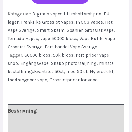
50k
Puffs
Kategorier:
Digitala vapes till rabatterat pris
,
EU-
Player
lager
,
Frankrike Grossist Vapes
,
FYCOS Vapes
,
Het
Vape Sverige
,
Smart Skärm
,
Spanien Grossist Vape
,
Disposable
Tornado-vapes
,
vape 50000 bloss
,
Vape Butik
,
Vape
disposable
Grossist Sverige
,
Partihandel Vape Sverige
vape
Taggar:
50000 bloss
,
50k bloss
,
Partipriser vape
with
shop
,
Engångsvape
,
Snabb prisförsäljning
,
minsta
Large
beställningskvantitet 50st
,
moq 50 st
,
Ny produkt
,
Gaming
Laddningsbar vape
,
Grossistpriser för vape
Display
quantity
Beskrivning
Ytterligare information