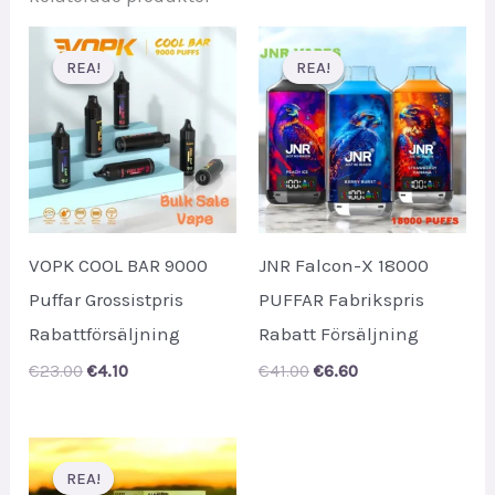
REA!
REA!
REA!
REA!
VOPK COOL BAR 9000
JNR Falcon-X 18000
Puffar Grossistpris
PUFFAR Fabrikspris
Rabattförsäljning
Rabatt Försäljning
Original
Current
Original
Current
€
23.00
€
4.10
€
41.00
€
6.60
price
price
price
price
was:
is:
was:
is:
€23.00.
€4.10.
€41.00.
€6.60.
REA!
REA!