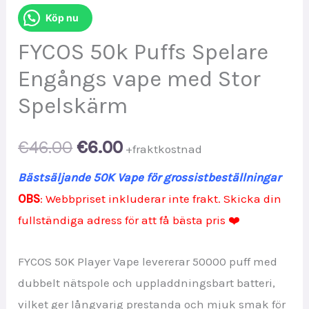
Köp nu
FYCOS 50k Puffs Spelare
Engångs vape med Stor
Spelskärm
Original
Current
€
46.00
€
6.00
+fraktkostnad
price
price
Bästsäljande 50K Vape för grossistbeställningar
OBS
: Webbpriset inkluderar inte frakt. Skicka din
was:
is:
fullständiga adress för att få bästa pris ❤️
€46.00.
€6.00.
FYCOS 50K Player Vape levererar 50000 puff med
dubbelt nätspole och uppladdningsbart batteri,
vilket ger långvarig prestanda och mjuk smak för