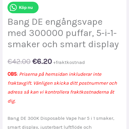
Köp nu
Bang DE engångsvape
med 300000 puffar, 5-i-1-
smaker och smart display
Original
Current
€
42.00
€
6.20
+fraktkostnad
price
price
OBS
:
Priserna på hemsidan inkluderar inte
fraktavgift. Vänligen skicka ditt postnummer och
was:
is:
adress så kan vi kontrollera fraktkostnaderna åt
€42.00.
€6.20.
dig.
Bang DE 300K Disposable Vape har 5 i 1 smaker,
smart display, justerbart luftflöde och