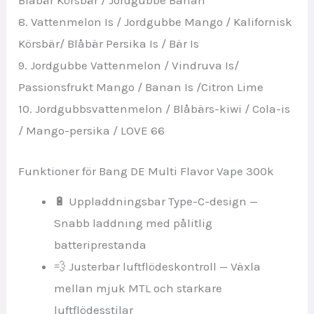
Blåbär Körsbär / Jordgubbe Banan
8. Vattenmelon Is / Jordgubbe Mango / Kalifornisk
Körsbär/ Blåbär Persika Is / Bär Is
9. Jordgubbe Vattenmelon / Vindruva Is/
Passionsfrukt Mango / Banan Is /Citron Lime
10. Jordgubbsvattenmelon / Blåbärs-kiwi / Cola-is
/ Mango-persika / LOVE 66
Funktioner för Bang DE Multi Flavor Vape 300k
🔋 Uppladdningsbar Type-C-design —
Snabb laddning med pålitlig
batteriprestanda
💨 Justerbar luftflödeskontroll — Växla
mellan mjuk MTL och starkare
luftflödesstilar