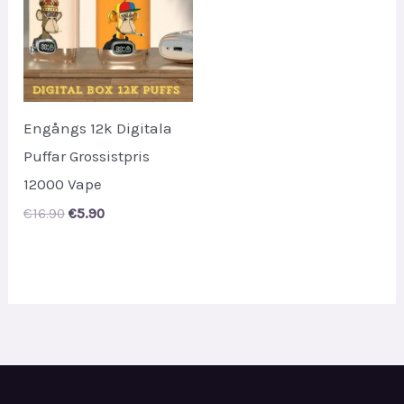
Engångs 12k Digitala
Puffar Grossistpris
12000 Vape
Original
Current
€
16.90
€
5.90
price
price
was:
is:
€16.90.
€5.90.