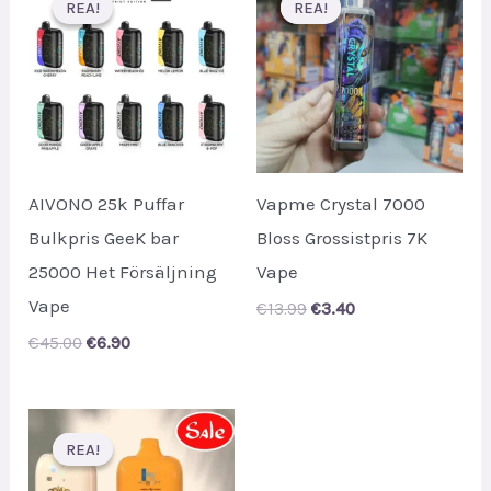
REA!
REA!
REA!
REA!
AIVONO 25k Puffar
Vapme Crystal 7000
Bulkpris GeeK bar
Bloss Grossistpris 7K
25000 Het Försäljning
Vape
Vape
Original
Current
€
13.99
€
3.40
price
price
Original
Current
€
45.00
€
6.90
was:
is:
price
price
€13.99.
€3.40.
was:
is:
€45.00.
€6.90.
REA!
REA!