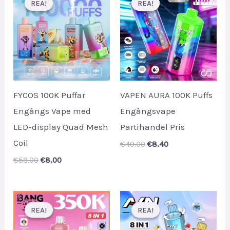
REA!
REA!
REA!
REA!
FYCOS 100K Puffar
VAPEN AURA 100K Puffs
Engångs Vape med
Engångsvape
LED-display Quad Mesh
Partihandel Pris
Coil
Original
Current
€
49.00
€
8.40
price
price
Original
Current
€
58.00
€
8.00
was:
is:
price
price
€49.00.
€8.40.
was:
is:
€58.00.
€8.00.
REA!
REA!
REA!
REA!