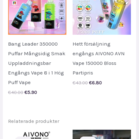
Bang Leader 350000
Hett försäljning
Puffar Mångsidig Smak
engångs AIVONO AVN
Uppladdningsbar
Vape 150000 Bloss
Engångs Vape 8 i 1 Hög
Partipris
Puff Vape
Original
Current
€
43.00
€
6.80
price
price
Original
Current
€
40.00
€
5.90
was:
is:
price
price
€43.00.
€6.80.
was:
is:
€40.00.
€5.90.
Relaterade produkter