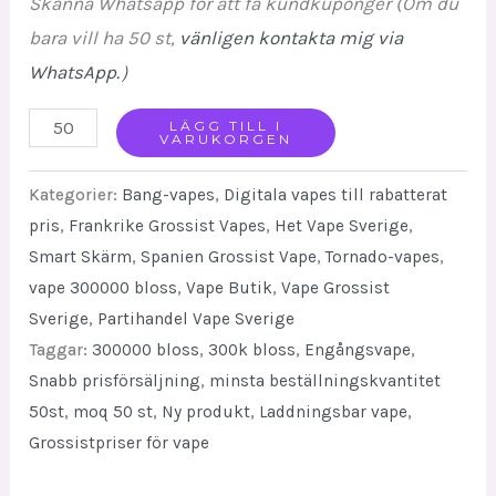
Skanna Whatsapp för att få kundkuponger (Om du
bara vill ha 50 st,
vänligen kontakta mig via
WhatsApp.
）
Bang
LÄGG TILL I
VARUKORGEN
DE
300000
Kategorier:
Bang-vapes
,
Digitala vapes till rabatterat
Puffs
pris
,
Frankrike Grossist Vapes
,
Het Vape Sverige
,
Smart Skärm
,
Spanien Grossist Vape
,
Tornado-vapes
,
Disposable
vape 300000 bloss
,
Vape Butik
,
Vape Grossist
Vape
Sverige
,
Partihandel Vape Sverige
With
Taggar:
300000 bloss
,
300k bloss
,
Engångsvape
,
5
Snabb prisförsäljning
,
minsta beställningskvantitet
in
50st
,
moq 50 st
,
Ny produkt
,
Laddningsbar vape
,
1
Grossistpriser för vape
Flavors