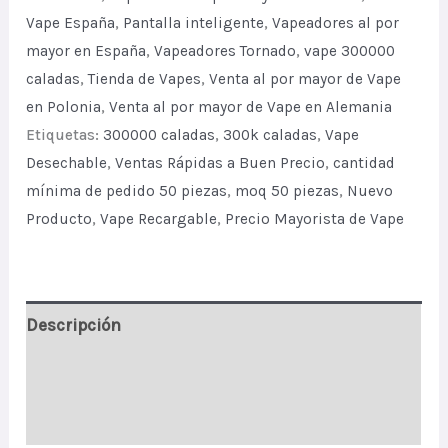
Vape España
,
Pantalla inteligente
,
Vapeadores al por
Disposable
mayor en España
,
Vapeadores Tornado
,
vape 300000
Vape
caladas
,
Tienda de Vapes
,
Venta al por mayor de Vape
With
en Polonia
,
Venta al por mayor de Vape en Alemania
5
Etiquetas:
300000 caladas
,
300k caladas
,
Vape
in
Desechable
,
Ventas Rápidas a Buen Precio
,
cantidad
1
mínima de pedido 50 piezas
,
moq 50 piezas
,
Nuevo
Flavors
Producto
,
Vape Recargable
,
Precio Mayorista de Vape
Smart
Display
quantity
Descripción
Información adicional
Valoraciones (1)