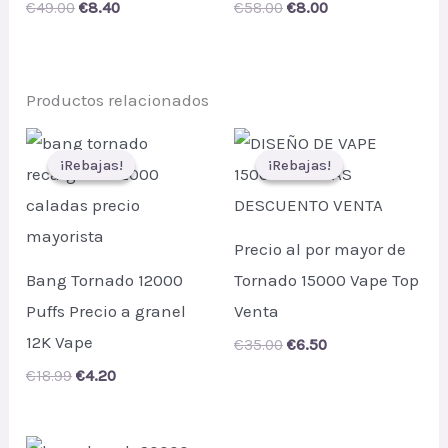
Original
Current
Original
Current
€
49.00
€
8.40
€
58.00
€
8.00
price
price
price
price
was:
is:
was:
is:
€49.00.
€8.40.
€58.00.
€8.00.
Productos relacionados
¡Rebajas!
¡Rebajas!
¡Rebajas!
¡Rebajas!
Precio al por mayor de
Bang Tornado 12000
Tornado 15000 Vape Top
Puffs Precio a granel
Venta
12K Vape
Original
Current
€
35.00
€
6.50
price
price
Original
Current
€
18.99
€
4.20
was:
is:
price
price
€35.00.
€6.50.
was:
is:
€18.99.
€4.20.