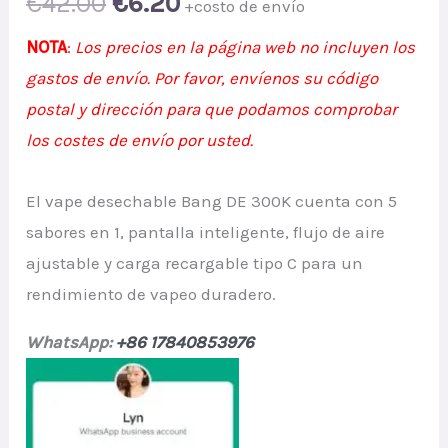
Original
Current
€
42.00
€
6.20
+costo de envío
price
price
NOTA
:
Los precios en la página web no incluyen los
gastos de envío. Por favor, envíenos su código
was:
is:
postal y dirección para que podamos comprobar
€42.00.
€6.20.
los costes de envío por usted.
El vape desechable Bang DE 300K cuenta con 5
sabores en 1, pantalla inteligente, flujo de aire
ajustable y carga recargable tipo C para un
rendimiento de vapeo duradero.
WhatsApp:
+86 17840853976