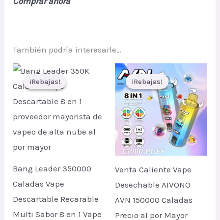
Comprar ahora
También podría interesarle…
¡Rebajas!
¡Rebajas!
¡Rebajas!
¡Rebajas!
Bang Leader 350000
Venta Caliente Vape
Caladas Vape
Desechable AIVONO
Descartable Recarable
AVN 150000 Caladas
Multi Sabor 8 en 1 Vape
Precio al por Mayor