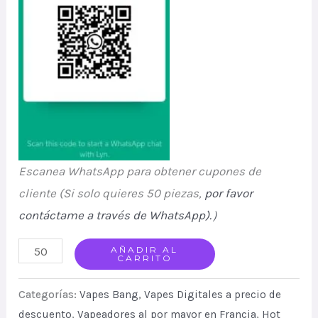
Escanea WhatsApp para obtener cupones de
cliente (Si solo quieres 50 piezas,
por favor
contáctame a través de WhatsApp).
）
Bang
AÑADIR AL
CARRITO
DE
300000
Categorías:
Vapes Bang
,
Vapes Digitales a precio de
Puffs
descuento
,
Vapeadores al por mayor en Francia
,
Hot