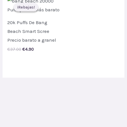
¡Rebajas!
¡Rebajas!
20k Puffs De Bang
Beach Smart Scree
Precio barato a granel
Original
Current
€
37.00
€
4.90
price
price
was:
is:
€37.00.
€4.90.
Derechos de autor © 2026 rmvapebang.com |