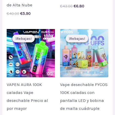
de Alta Nube
Original
Current
€
43.00
€
6.80
price
price
Original
Current
€
40.00
€
5.90
was:
is:
price
price
€43.00.
€6.80.
was:
is:
€40.00.
€5.90.
¡Rebajas!
¡Rebajas!
¡Rebajas!
¡Rebajas!
VAPEN AURA 100K
Vape desechable FYCOS
caladas Vape
100K caladas con
desechable Precio al
pantalla LED y bobina
por mayor
de malla cuádruple