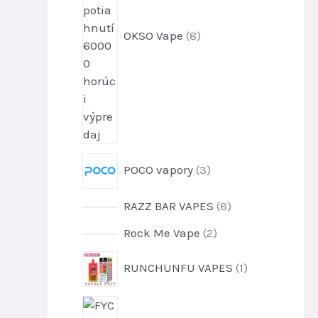
d
u
OKSO Vape
8
k
t
o
v
3
POCO vapory
3
p
r
8
RAZZ BAR VAPES
8
o
p
d
2
Rock Me Vape
2
r
u
p
o
1
k
RUNCHUNFU VAPES
1
r
d
p
t
o
u
r
o
d
1
k
o