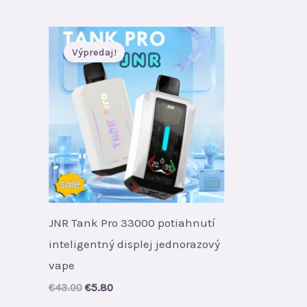
Výpredaj!
JNR Tank Pro 33000 potiahnutí
inteligentný displej jednorazový
vape
Original
Current
€
43.00
€
5.80
price
price