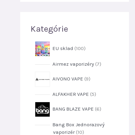
ť
Kategórie
1
EU sklad
100
0
0
7
Airmez vaporizéry
7
p
p
r
9
AIVONO VAPE
9
r
o
p
o
d
r
d
5
ALFAKHER VAPE
5
u
o
u
p
k
d
6
k
BANG BLAZE VAPE
6
r
t
u
p
t
o
o
k
r
o
d
Bang Box Jednorazový
v
t
o
v
u
1
vaporizér
10