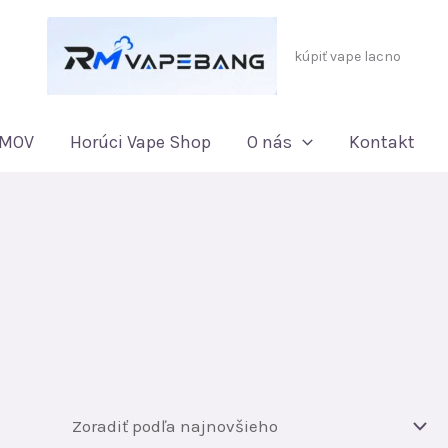
kúpiť vape lacno
MOV
Horúci Vape Shop
O nás
Kontakt