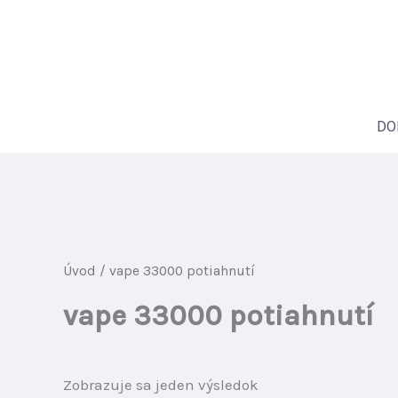
Preskočiť
na
obsah
DO
Úvod
/ vape 33000 potiahnutí
vape 33000 potiahnutí
Zobrazuje sa jeden výsledok