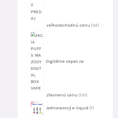
3
veľkoobchodnú cenu
32
2
p
r
o
d
Digitálne vapes za
u
k
t
o
v
1
zľavnenú cenu
131
3
1
Jednorazový e-liquid
1
1
p
p
r