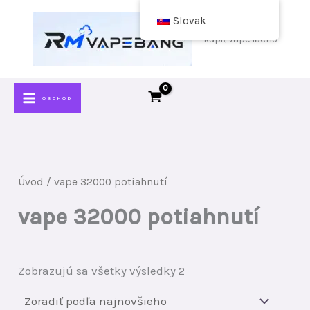
Preskočiť
Slovak
na
kúpiť vape lacno
obsah
OBCHOD
Úvod
/ vape 32000 potiahnutí
vape 32000 potiahnutí
Zoradiť
Zobrazujú sa všetky výsledky 2
podľa
najnovších