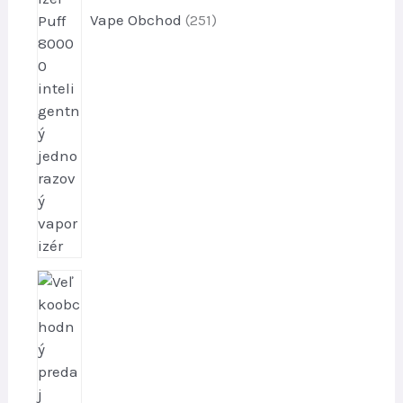
o
Vape Obchod
251
v
1
2
6
p
r
o