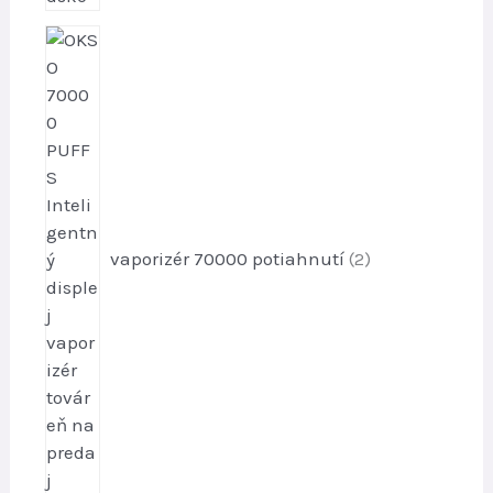
2
p
r
o
d
u
k
t
o
vaporizér 70000 potiahnutí
2
v