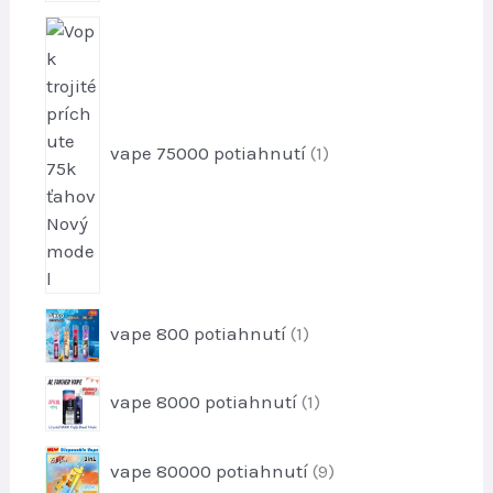
1
p
r
o
d
vape 75000 potiahnutí
1
u
k
t
1
vape 800 potiahnutí
1
p
r
1
vape 8000 potiahnutí
1
o
p
d
r
u
9
vape 80000 potiahnutí
9
o
k
p