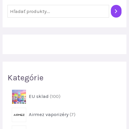
H
ľ
a
d
a
ť
Kategórie
1
EU sklad
100
0
0
7
Airmez vaporizéry
7
p
p
r
r
o
9