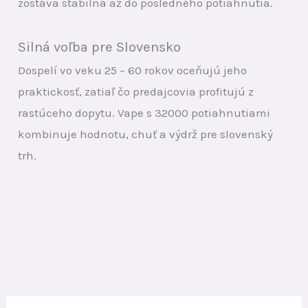
zostáva stabilná až do posledného potiahnutia.
Silná voľba pre Slovensko
Dospelí vo veku 25 – 60 rokov oceňujú jeho
praktickosť, zatiaľ čo predajcovia profitujú z
rastúceho dopytu. Vape s 32000 potiahnutiami
kombinuje hodnotu, chuť a výdrž pre slovenský
trh.