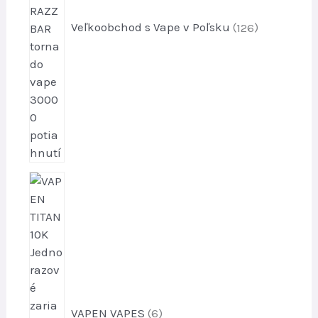
d
u
Veľkoobchod s Vape v Poľsku
126
k
t
o
v
6
p
r
o
d
u
k
t
VAPEN VAPES
6