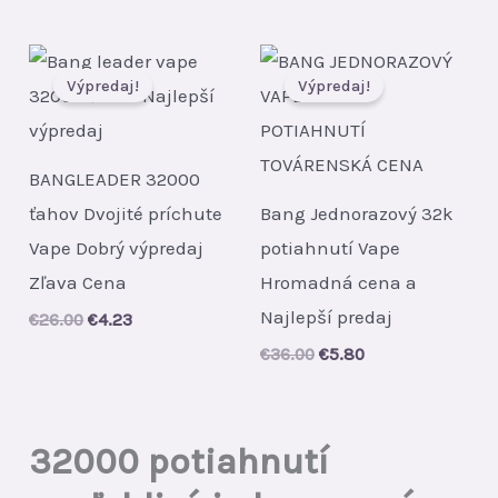
Výpredaj!
Výpredaj!
BANGLEADER 32000
ťahov Dvojité príchute
Bang Jednorazový 32k
Vape Dobrý výpredaj
potiahnutí Vape
Zľava Cena
Hromadná cena a
Najlepší predaj
Original
Current
€
26.00
€
4.23
price
price
Original
Current
€
36.00
€
5.80
was:
is:
price
price
€26.00.
€4.23.
was:
is:
€36.00.
€5.80.
32000 potiahnutí