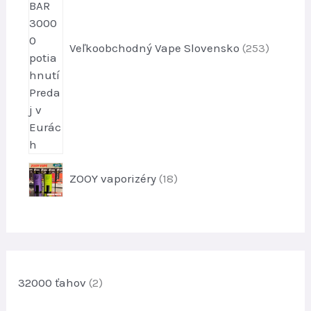
p
r
o
Veľkoobchodný Vape Slovensko
253
d
u
k
t
o
v
1
ZOOY vaporizéry
18
8
p
r
o
d
u
32000 ťahov
(2)
k
t