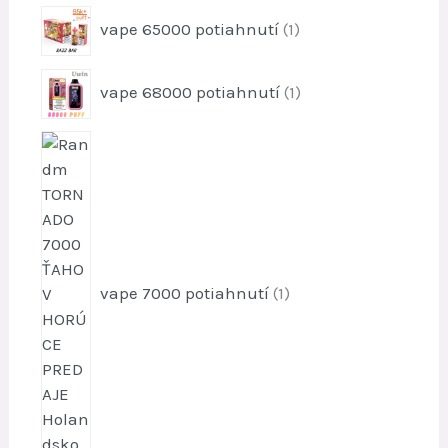
1
vape 65000 potiahnutí
1
p
r
1
vape 68000 potiahnutí
1
o
p
d
r
u
1
o
k
p
d
t
r
u
o
k
d
t
u
k
vape 7000 potiahnutí
1
t